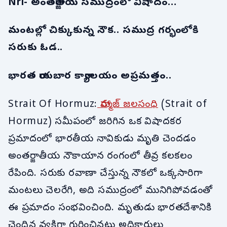
Nri- అంతర్జాతీయ సముద్రంలో విషాదం…
మంటల్లో చిక్కుకున్న నౌక.. సముద్ర గర్భంలోకి
సరుకు ఓడ..
భారత రాయబార కార్యాలయం అప్రమత్తం..
Strait Of Hormuz:
హార్ముజ్ జలసంధి
(Strait of
Hormuz) సమీపంలో జరిగిన ఒక విషాదకర
ప్రమాదంలో భారతీయ నావికుడు మృతి చెందడం
అంతర్జాతీయ నౌకాయాన రంగంలో తీవ్ర కలకలం
రేపింది. సరుకు రవాణా చేస్తున్న నౌకలో ఒక్కసారిగా
మంటలు చెలరేగి, అది సముద్రంలో మునిగిపోవడంతో
ఈ ప్రమాదం సంభవించింది. మృతుడు భారతదేశానికి
చెందిన వ్యక్తిగా గుర్తించినట్లు అధికారులు