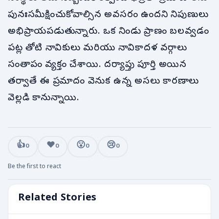
పునఃసమీక్షించుకోవాల్సిన అవసరం ఉందని నిపుణులు
అభిప్రాయపడుతున్నారు. ఒక నిండు ప్రాణం బలవ్వడం
పట్ల తోటి నావికులు మరియు నావికాదళ వర్గాలు
సంతాపం వ్యక్తం చేశాయి. దర్యాప్తు పూర్తి అయిన
తర్వాతే ఈ ప్రమాదం వెనుక ఉన్న అసలు కారణాలు
వెల్లడి కానున్నాయి.
👍
❤️
😮
😢
0
0
0
0
Be the first to react
Related Stories