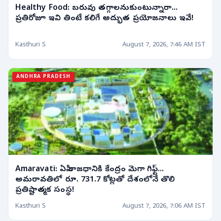
Healthy Food: బరువు తగ్గాలనుకుంటున్నారా...
ప్రతిరోజూ ఇవి తింటే కలిగే అద్భుత ప్రయోజనాలు ఇవే!
Kasthuri S
August 7, 2026, 7:46 AM IST
ANDHRA PRADESH
Amaravati: ఏపీ రాజధానికి కేంద్రం మెగా గిఫ్ట్...
అమరావతిలో రూ. 731.7 కోట్లతో దేశంలోనే తొలి
ప్రతిష్టాత్మక సంస్థ!
Kasthuri S
August 7, 2026, 7:06 AM IST