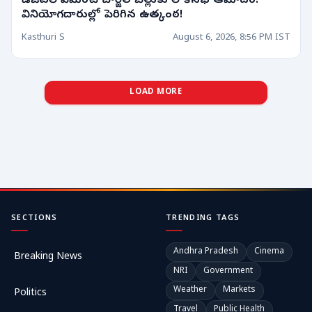
డిజిటల్ పేమెంట్ చార్జీల బిల్లుకు లోక్‌సభ ఆమోదం!
వినియోగదారుల్లో పెరిగిన ఉత్కంఠ!
Kasthuri S
August 6, 2026, 8:56 PM IST
LOAD MORE
SECTIONS
TRENDING TAGS
Andhra Pradesh
Cinema
Breaking News
NRI
Government
Weather
Markets
Politics
Travel
Public Health