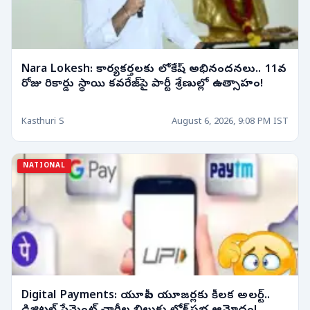
Nara Lokesh: కార్యకర్తలకు లోకేష్ అభినందనలు.. 11వ
రోజు రికార్డు స్థాయి కవరేజ్‌పై పార్టీ శ్రేణుల్లో ఉత్సాహం!
Kasthuri S
August 6, 2026, 9:08 PM IST
NATIONAL
Digital Payments: యూపీఐ యూజర్లకు కీలక అలర్ట్..