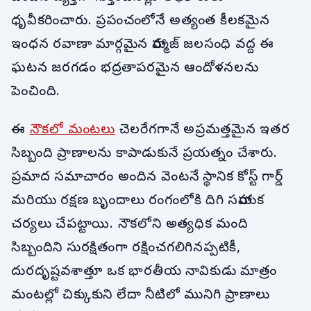
ధృవీకరించారు. ప్రపంచంలోనే అత్యంత కీలకమైన
ఇంధన రవాణా మార్గమైన హార్ముజ్ జలసంధి వద్ద ఈ
ఘటన జరగడం భద్రతాపరమైన ఆందోళనలను
పెంచింది.
ఈ
నౌకలో మంటలు
చెలరేగగానే అప్రమత్తమైన ఇతర
సిబ్బంది ప్రాణాలను కాపాడుకునే ప్రయత్నం చేశారు.
ప్రమాద సమాచారం అందిన వెంటనే స్థానిక కోస్ట్ గార్డ్
మరియు రక్షణ బృందాలు రంగంలోకి దిగి సహాయక
చర్యలు చేపట్టాయి. నౌకలోని అత్యధిక మంది
సిబ్బందిని సురక్షితంగా రక్షించగలిగినప్పటికీ,
దురదృష్టవశాత్తూ ఒక భారతీయ నావికుడు మాత్రం
మంటల్లో చిక్కుకుని లేదా నీటిలో మునిగి ప్రాణాలు