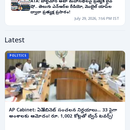
ATA: బాల్టిమోర్ అటా మహాసభలపై ప్రత్యేక లైవ్
షో.. తెలుగు ఎన్‌ఆర్‌ఐ రేడియో, మొబైల్ యాప్‌ల
ద్వారా ప్రత్యక్ష ప్రసారం!
July 29, 2026, 7:56 PM IST
Latest
POLITICS
AP Cabinet: ఏపీ కేబినెట్ సంచలన నిర్ణయాలు... 33 పైగా
అంశాలకు ఆమోదం! రూ. 1,002 కోట్లతో ట్విన్ టవర్స్!