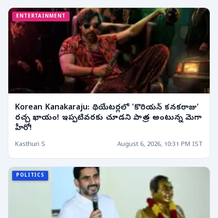
ENTERTAINMENT
Korean Kanakaraju: థియేటర్లలో 'కొరియన్ కనకరాజు'
రచ్చ ఖాయం! ఇప్పటివరకు చూడని పాత్ర అంటున్న మెగా
హీరో!
Kasthuri S
August 6, 2026, 10:31 PM IST
POLITICS