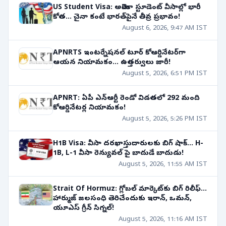
US Student Visa: అమెరికా స్టూడెంట్ వీసాల్లో భారీ
కోత... చైనా కంటే భారత్‌పైనే తీవ్ర ప్రభావం!
August 6, 2026, 9:47 AM IST
APNRTS ఇంటర్నేషనల్ టూర్ కోఆర్డినేటర్‌గా
ఆయన నియామకం... ఉత్తర్వులు జారీ!
August 5, 2026, 6:51 PM IST
APNRT: ఏపీ ఎన్ఆర్టీ రెండో విడతలో 292 మంది
కోఆర్డినేటర్ల నియామకం!
August 5, 2026, 5:26 PM IST
H1B Visa: వీసా దరఖాస్తుదారులకు బిగ్ షాక్... H-
1B, L-1 వీసా రెన్యువల్ పై బాదుడే బాదుడు!
August 5, 2026, 11:55 AM IST
Strait Of Hormuz: గ్లోబల్ మార్కెట్‌కు బిగ్ రిలీఫ్...
హార్ముజ్ జలసంధి తెరిచేందుకు ఇరాన్, ఒమన్,
యూఎస్ గ్రీన్ సిగ్నల్!
August 5, 2026, 11:16 AM IST