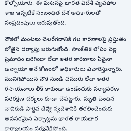
కోల్పోయారు. ఈ ఘటనపై భారత విదేశీ వ్యవహారాల
శాఖ ఇప్పటికే సంబంధిత దేశ అధికారులతో
సంప్రదింపులు జరుపుతోంది.
నౌకలో మంటలు చెలరేగడానికి గల కారణాలపై ప్రస్తుతం
లోతైన దర్యాప్తు జరుగుతోంది. సాంకేతిక లోపం వల్ల
ప్రమాదం జరిగిందా లేదా ఇతర కారణాలు ఏవైనా
ఉన్నాయా అనే కోణంలో అధికారులు విచారిస్తున్నారు.
మునిగిపోయిన నౌక నుండి చమురు లేదా ఇతర
రసాయనాలు లీక్ కాకుండా ఉండేందుకు పర్యావరణ
పరిరక్షణ చర్యలు కూడా చేపట్టారు. మృతి చెందిన
నావికుడి పార్థివ దేహాన్ని స్వదేశానికి తరలించేందుకు
అవసరమైన ఏర్పాట్లను భారత రాయబార
కార్యాలయం పర్యవేక్షిస్తోంది.