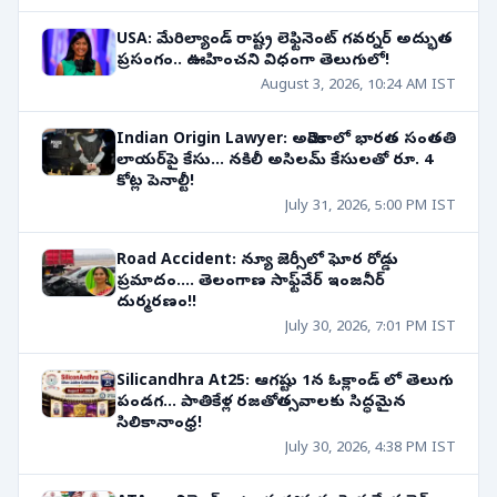
USA: మేరిల్యాండ్ రాష్ట్ర లెఫ్టినెంట్ గవర్నర్ అద్భుత
ప్రసంగం.. ఊహించని విధంగా తెలుగులో!
August 3, 2026, 10:24 AM IST
Indian Origin Lawyer: అమెరికాలో భారత సంతతి
లాయర్‌పై కేసు... నకిలీ అసిలమ్ కేసులతో రూ. 4
కోట్ల పెనాల్టీ!
July 31, 2026, 5:00 PM IST
Road Accident: న్యూ జెర్సీలో ఘోర రోడ్డు
ప్రమాదం.... తెలంగాణ సాఫ్ట్‌వేర్ ఇంజనీర్
దుర్మరణం!!
July 30, 2026, 7:01 PM IST
Silicandhra At25: ఆగష్టు 1న ఓక్లాండ్ లో తెలుగు
పండగ... పాతికేళ్ల రజతోత్సవాలకు సిద్ధమైన
సిలికానాంధ్ర!
July 30, 2026, 4:38 PM IST