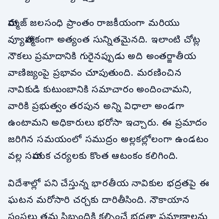
హార్ముజ్ జలసంధి ప్రాంతం రాజకీయంగా మరియు
వ్యూహాత్మకంగా అత్యంత సున్నితమైనది. ఇలాంటి చోట్ల
నౌకలు ప్రమాదానికి గురైనప్పుడు అది అంతర్జాతీయ
వాణిజ్యంపై ప్రభావం చూపుతుంది. మరణించిన
నావికుడి కుటుంబానికి సమాచారం అందించామని,
వారికి ప్రభుత్వం తరపున అన్ని విధాలా అండగా
ఉంటామని అధికారులు భరోసా ఇచ్చారు. ఈ ప్రమాదం
జరిగిన సమయంలో సముద్రం అల్లకల్లోలంగా ఉండటం
వల్ల సహాయక చర్యలకు కొంత ఆటంకం కలిగింది.
విదేశాల్లో పని చేస్తున్న భారతీయ నావికుల భద్రతపై ఈ
ఘటన మరోసారి చర్చకు దారితీసింది. నౌకాయాన
సంస్థలు తమ సిబ్బందికి కల్పించే భద్రతా ప్రమాణాలను