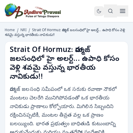
Home
/
NRI
/
Strait Of Hormuz: హార్ముజ్ జలసంధిలో హై అలర్ట్... ఉపాధి కోసం వెళ్లి
శవమై వస్తున్న భారతీయ నావికుడు!!
Strait Of Hormuz: హార్ముజ్
జలసంధిలో హై అలర్ట్... ఉపాధి కోసం
వెళ్లి శవమై వస్తున్న భారతీయ
నావికుడు!!
హార్ముజ్ జలసంధి సమీపంలో ఒక సరుకు రవాణా నౌకలో
మంటలు చెలరేగి మునిగిపోవడంతో ఒక భారతీయ
నావికుడు ప్రాణాలు కోల్పోయారు. మిగిలిన సిబ్బందిని
రక్షించినప్పటికీ, మంటల తీవ్రత వల్ల ఒక ప్రాణం
బలయ్యింది. భారత ప్రభుత్వం బాధితుడి కుటుంబాన్ని
ఆదుకునేందుకు మరియు మృతదేహాన్ని స్వదేశానికి