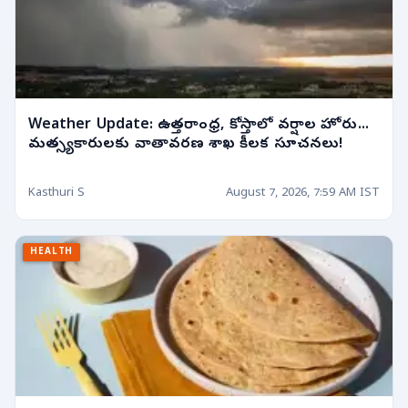
Weather Update: ఉత్తరాంధ్ర, కోస్తాలో వర్షాల హోరు...
మత్స్యకారులకు వాతావరణ శాఖ కీలక సూచనలు!
Kasthuri S
August 7, 2026, 7:59 AM IST
HEALTH