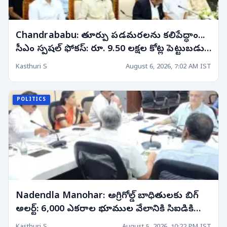
Chandrababu: తూర్పు పడమరలను కలిపేద్ధాం...
సీఎం స్పషల్ ఫోకస్: రూ. 9.50 లక్షల కోట్ల పెట్టుబడులే
లక్ష్యం!
Kasthuri S
August 6, 2026, 7:02 AM IST
POLITICS
Nadendla Manohar: అగ్రిగోల్డ్ బాధితులకు బిగ్
అలర్ట్: 6,000 ఎకరాల భూముల వేలానికి సిఐడికి
ఆదేశాలు!