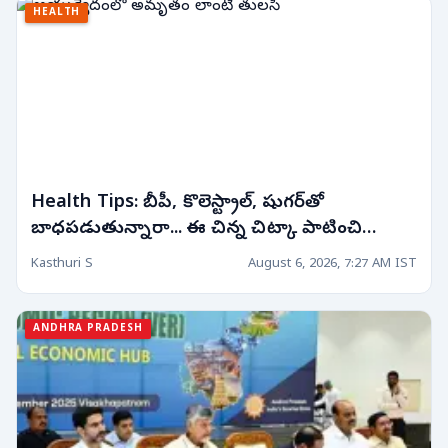
HEALTH
Health Tips: బీపీ, కొలెస్ట్రాల్, షుగర్‌తో
బాధపడుతున్నారా... ఈ చిన్న చిట్కా పాటించి
చూడండి!
Kasthuri S
August 6, 2026, 7:27 AM IST
ANDHRA PRADESH