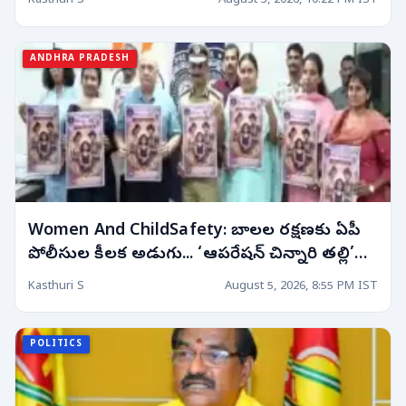
Kasthuri S
August 5, 2026, 10:22 PM IST
ANDHRA PRADESH
Women And ChildSafety: బాలల రక్షణకు ఏపీ
పోలీసుల కీలక అడుగు... ‘ఆపరేషన్ చిన్నారి తల్లి’
ప్రారంభం!
Kasthuri S
August 5, 2026, 8:55 PM IST
POLITICS