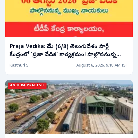
Praja Vedika: నేడు (6/8) తెలుగుదేశం పార్టీ
కేంద్రంలో 'ప్రజా వేదిక' కార్యక్రమం! పాల్గొననున్న
నాయకుల షెడ్యూల్!
Kasthuri S
August 6, 2026, 9:18 AM IST
ANDHRA PRADESH