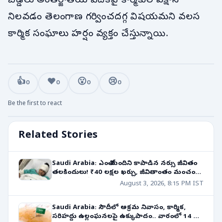
బిడ్డలు అంతర్జాతీయ వేదికపై కార్మికుల పక్షాన
నిలవడం తెలంగాణ గర్వించదగ్గ విషయమని వలస
కార్మిక సంఘాలు హర్షం వ్యక్తం చేస్తున్నాయి.
👍
❤️
😮
😢
0
0
0
0
Be the first to react
Related Stories
Saudi Arabia: ఎంతో మందిని కాపాడిన నర్సు జీవితం
తలకిందులు! ₹40 లక్షల ఖర్చు, జీవితాంతం మంచం
పైనే! సొంత దేశానికి తిరిగి రాలేని దుస్థితి! ప్రభుత్వ
August 3, 2026, 8:15 PM IST
సాయం??
Saudi Arabia: సౌదీలో అక్రమ నివాసం, కార్మిక,
సరిహద్దు ఉల్లంఘనలపై ఉక్కుపాదం.. వారంలో 14 వేల