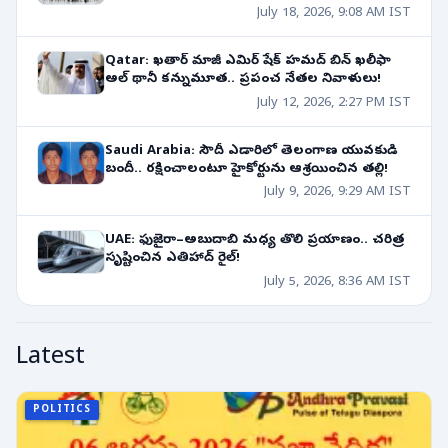
July 18, 2026, 9:08 AM IST
Qatar: ఖతార్ మాజీ ఎమిర్ షేక్ హమద్ బిన్ ఖలీఫా
అల్ థానీ కన్నుమూత.. ప్రపంచ నేతల నివాళులు!
July 12, 2026, 2:27 PM IST
Saudi Arabia: సౌదీ ఎడారిలో తెలంగాణ యువకుడి
బందీ.. రక్షించాలంటూ హైకోర్టును ఆశ్రయించిన తల్లి!
July 9, 2026, 9:29 AM IST
UAE: ఫుజైరా–అబుదాబి మధ్య తొలి ప్రయాణం.. చరిత్ర
సృష్టించిన ఎతిహాద్ రైల్!
July 5, 2026, 8:36 AM IST
Latest
POLITICS