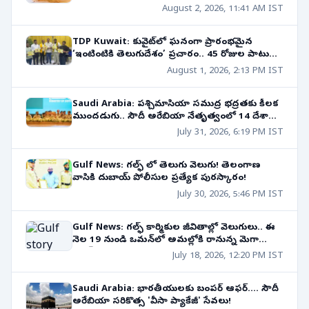
మందికి పైగా అరెస్టు!
August 2, 2026, 11:41 AM IST
TDP Kuwait: కువైట్‌లో ఘనంగా ప్రారంభమైన
‘ఇంటింటికి తెలుగుదేశం’ ప్రచారం.. 45 రోజుల పాటు
విస్తృత అవగాహన కార్యక్రమాలు!
August 1, 2026, 2:13 PM IST
Saudi Arabia: పశ్చిమాసియా సముద్ర భద్రతకు కీలక
ముందడుగు.. సౌదీ అరేబియా నేతృత్వంలో 14 దేశాల
సముద్ర రక్షణ కూటమి ఏర్పాటు!
July 31, 2026, 6:19 PM IST
Gulf News: గల్ఫ్ లో తెలుగు వెలుగు! తెలంగాణ
వాసికి దుబాయ్ పోలీసుల ప్రత్యేక పురస్కారం!
July 30, 2026, 5:46 PM IST
Gulf News: గల్ఫ్ కార్మికుల జీవితాల్లో వెలుగులు.. ఈ
నెల 19 నుండి ఒమన్‌లో అమల్లోకి రానున్న మెగా
రూల్స్!
July 18, 2026, 12:20 PM IST
Saudi Arabia: భారతీయులకు బంపర్ ఆఫర్.... సౌదీ
అరేబియా సరికొత్స 'వీసా ప్యాకేజీ' సేవలు!