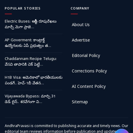
POPULAR STORIES
COMPANY
Electric Buses: ఆర్టీసీ రూపురేఖలు
About Us
మార్చే మెగా ప్రాజె…
AP Goverment: కాంట్రాక్ట్
Advertise
ఉద్యోగులకు ఏపీ ప్రభుత్వం త…
Editorial Policy
Chaddannam Recipe Telugu:
వేసవి తాపానికి చెక్ పెట్టే…
Corrections Policy
H1B Visa: అమెరికాలో భారతీయులకు
పండగే.. హెచ్-1బీ వేతన…
AI Content Policy
Vijayawada Bypass: మార్చి 31
డెడ్ లైన్.. శరవేగంగా వి…
Sitemap
AndhraPravasi is committed to publishing accurate and timely news. Our
editorial team reviews information before publication and updates or