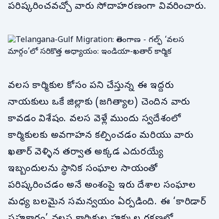
పరిష్కరించవచ్చో వారు సోదాహరణంగా వివరించారు.
వలస కార్మికుల కోసం పని చేస్తున్న ఈ ఇద్దరు
నాయకులు ఒకే జిల్లాకు (జగిత్యాల) చెందిన వారు
కావడం విశేషం. వలస వెళ్లే ముందు స్వదేశంలో
కార్మికులకు అవగాహన కల్పించడం మరియు వారు
ఖతార్ వెళ్ళిన తర్వాత అక్కడ ఎదురయ్యే
ఇబ్బందులను స్థానిక సంఘాల సాయంతో
పరిష్కరించడం అనే అంశంపై ఇరు దేశాల సంఘాల
మధ్య బలమైన సమన్వయం ఏర్పడింది. ఈ ‘కారిడార్
సహకారం’ వలస కార్మికుల హక్కుల రక్షణలో