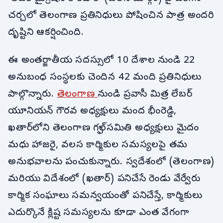
చర్చలో తెలంగాణ ప్రతినిధులు పోషించిన పాత్ర అందరి
దృష్టిని ఆకర్షించింది.
ఈ అంతర్జాతీయ సదస్సులో 10 దేశాల నుండి 22
అనుబంధ సంస్థలకు చెందిన 42 మంది ప్రతినిధులు
పాల్గొన్నారు.
తెలంగాణ
నుండి ప్రవాసీ మిత్ర లేబర్
యూనియన్ గౌరవ అధ్యక్షులు మంద భీంరెడ్డి,
ఖతార్‌లోని తెలంగాణ గల్ఫ్ సమితి అధ్యక్షులు
మైదం
మధు హాజరై, వలస కార్మికుల సమస్యలపై తమ
అనుభవాలను పంచుకున్నారు. స్వదేశంలో (తెలంగాణ)
మరియు విదేశంలో (ఖతార్) పనిచేసే రెండు వేర్వేరు
కార్మిక సంఘాలు సమన్వయంతో పనిచేస్తే, కార్మికులు
ఎదుర్కొనే క్లిష్ట సమస్యలను కూడా ఎంత వేగంగా