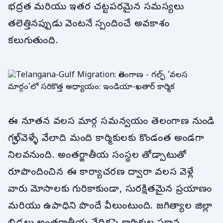
భద్రత మరియు ఇతర చట్టపరమైన సమస్యలు
తలెత్తినప్పుడు వెంటనే స్పందించే అవకాశం
కలుగుతుంది.
ఈ నూతన వలస మార్గ సమన్వయం తెలంగాణ నుండి
గల్ఫ్ వెళ్ళే వేలాది మంది కార్మికులకు కొండంత అండగా
నిలవనుంది. అంతర్జాతీయ సంస్థల తోడ్పాటుతో
రూపొందించిన ఈ కార్యాచరణ ద్వారా వలస వెళ్లే
వారు మోసాలకు గురికాకుండా, సురక్షితమైన ప్రయాణం
మరియు ఉపాధిని పొందే వీలుంటుంది. జగిత్యాల జిల్లా