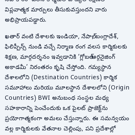
విప్లవాత్మక మార్పులు తీసుకువస్తుందని వారు
అభిప్రాయపడ్డారు.
ఖతార్‌ వంటి దేశాలకు ఇండియా, నేపాల్, బంగ్లాదేశ్,
ఫిలిప్పీన్స్ నుండి వచ్చే నిర్మాణ రంగ వలస కార్మికులకు
శిక్షణ, మార్గదర్శనం ఇవ్వడానికి ‘గ్లోబల్ ఆర్గనైజింగ్
అకాడమీ’ నిరంతరం కృషి చేస్తోంది. గమ్యస్థాన
దేశాలలోని (Destination Countries) కార్మిక
సమూహాలు మరియు మూలస్థాన దేశాలలోని (Origin
Countries) BWI అనుబంధ సంస్థల మధ్య
సహకారాన్ని పెంచేందుకు ఒక పైలట్ ప్రాజెక్ట్‌ను
ప్రయోగాత్మకంగా అమలు చేస్తున్నారు. ఈ సమన్వయం
వల్ల కార్మికులకు వేతనాల చెల్లింపు, పని ప్రదేశాల్లో