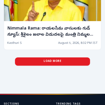
Nimmala Rama: రాయలసీమ వాసులకు గుడ్
న్యూస్: శ్రీశైలం జలాల విడుదలపై మంత్రి నిమ్మల
కీలక ప్రకటన! రాబోయే 10 రోజుల్లో..
Kasthuri S
August 5, 2026, 8:32 PM IST
LOAD MORE
SECTIONS
TRENDING TAGS