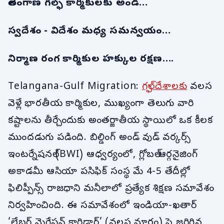
తెలంగాణ గల్ఫ్ కార్మికులకు అండ…
స్వదేశం - విదేశం మధ్య సమన్వయం…
నిర్మాణ రంగ కార్మికుల హక్కుల రక్షణ….
Telangana-Gulf Migration:
గల్ఫ్ దేశాలకు
వలస
వెళ్లే భారతీయ కార్మికుల, ముఖ్యంగా తెలుగు వారి
కష్టాలను తీర్చేందుకు అంతర్జాతీయ స్థాయిలో ఒక కీలక
ముందడుగు పడింది. బిల్డింగ్ అండ్ వుడ్ వర్కర్స్
ఇంటర్నేషనల్ (BWI) ఆధ్వర్యంలో, గ్లోబల్ ఆర్గనైజింగ్
అకాడమీ ఆసియా పసిఫిక్ సంస్థ మే 4-5 తేదీల్లో
ఫిలిప్పీన్స్ రాజధాని మనీలాలో ప్రత్యేక శిక్షణ సమావేశం
నిర్వహించింది. ఈ సమావేశంలో ఇండియా-ఖతార్
‘లేబర్ మైగ్రేషన్ కారిడార్’ (వలస మార్గం) పై జరిగిన