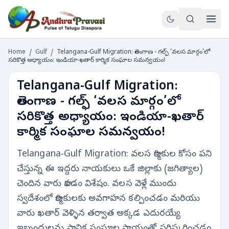
Home
/
Gulf
/
Telangana-Gulf Migration: తెలంగాణ - గల్ఫ్ ‘వలస మార్గం’లో
సరికొత్త అధ్యాయం: ఇండియా-ఖతార్ కార్మిక సంఘాల సమన్వయం!
Telangana-Gulf Migration:
తెలంగాణ - గల్ఫ్ ‘వలస మార్గం’లో
సరికొత్త అధ్యాయం: ఇండియా-ఖతార్
కార్మిక సంఘాల సమన్వయం!
Telangana-Gulf Migration: వలస కార్మికుల కోసం పని
చేస్తున్న ఈ ఇద్దరు నాయకులు ఒకే జిల్లాకు (జగిత్యాల)
చెందిన వారు కావడం విశేషం. వలస వెళ్లే ముందు
స్వదేశంలో కార్మికులకు అవగాహన కల్పించడం మరియు
వారు ఖతార్ వెళ్ళిన తర్వాత అక్కడ ఎదురయ్యే
ఇబ్బందులను స్థానిక సంఘాల సాయంతో పరిష్కరించడం