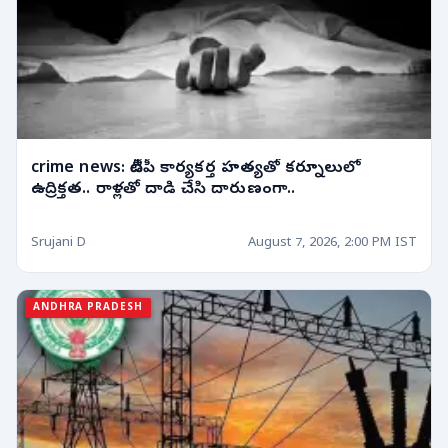
crime news: టీడీపీ కార్యకర్త హత్యతో కర్నూలులో
ఉద్రిక్తత.. రాళ్లతో దాడి చేసి దారుణంగా..
Srujani D
August 7, 2026, 2:00 PM IST
ANDHRA PRADESH