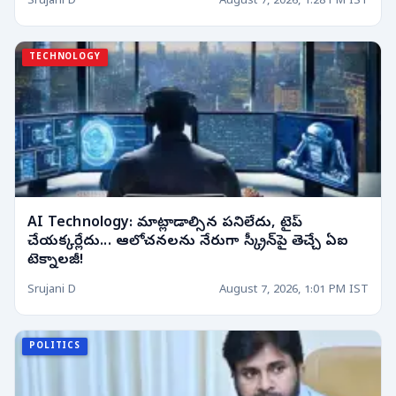
Srujani D
August 7, 2026, 1:28 PM IST
TECHNOLOGY
AI Technology: మాట్లాడాల్సిన పనిలేదు, టైప్
చేయక్కర్లేదు... ఆలోచనలను నేరుగా స్క్రీన్‌పై తెచ్చే ఏఐ
టెక్నాలజీ!
Srujani D
August 7, 2026, 1:01 PM IST
POLITICS