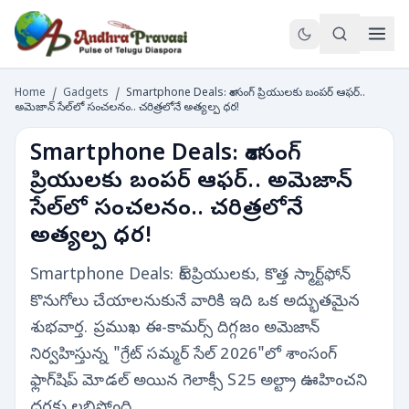
Home
/
Gadgets
/
Smartphone Deals: శాంసంగ్ ప్రియులకు బంపర్ ఆఫర్..
అమెజాన్ సేల్‌లో సంచలనం.. చరిత్రలోనే అత్యల్ప ధర!
Smartphone Deals: శాంసంగ్
ప్రియులకు బంపర్ ఆఫర్.. అమెజాన్
సేల్‌లో సంచలనం.. చరిత్రలోనే
అత్యల్ప ధర!
Smartphone Deals: టెక్ ప్రియులకు, కొత్త స్మార్ట్‌ఫోన్
కొనుగోలు చేయాలనుకునే వారికి ఇది ఒక అద్భుతమైన
శుభవార్త. ప్రముఖ ఈ-కామర్స్ దిగ్గజం అమెజాన్
నిర్వహిస్తున్న "గ్రేట్ సమ్మర్ సేల్ 2026"లో శాంసంగ్
ఫ్లాగ్‌షిప్ మోడల్ అయిన గెలాక్సీ S25 అల్ట్రా ఊహించని
ధరకు లభిస్తోంది.