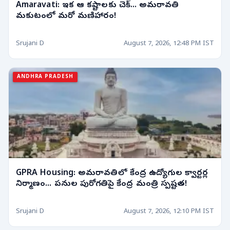
Amaravati: ఇక ఆ కష్టాలకు చెక్... అమరావతి
మకుటంలో మరో మణిహారం!
Srujani D
August 7, 2026, 12:48 PM IST
ANDHRA PRADESH
GPRA Housing: అమరావతిలో కేంద్ర ఉద్యోగుల క్వార్టర్ల
నిర్మాణం... పనుల పురోగతిపై కేంద్ర మంత్రి స్పష్టత!
Srujani D
August 7, 2026, 12:10 PM IST