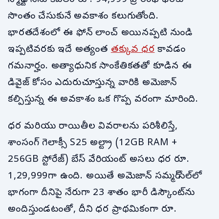
సొంతం చేసుకునే అవకాశం కలుగుతోంది.
భారతదేశంలో ఈ ఫోన్ లాంచ్ అయినప్పటి నుండి
ఇప్పటివరకు ఇదే అత్యంత
తక్కువ ధర
కావడం
గమనార్హం. అత్యాధునిక సాంకేతికతతో కూడిన ఈ
డివైజ్ కోసం ఎదురుచూస్తున్న వారికి అమెజాన్
కల్పిస్తున్న ఈ అవకాశం ఒక గొప్ప వరంగా మారింది.
ధర మరియు రాయితీల వివరాలను పరిశీలిస్తే,
శాంసంగ్ గెలాక్సీ S25 అల్ట్రా (12GB RAM +
256GB స్టోరేజ్) బేస్ వేరియంట్ అసలు ధర రూ.
1,29,999గా ఉంది. అయితే అమెజాన్ సమ్మర్ సేల్‌లో
భాగంగా దీనిపై నేరుగా 23 శాతం భారీ డిస్కౌంట్‌ను
అందిస్తుండటంతో, దీని ధర ప్రాథమికంగా రూ.