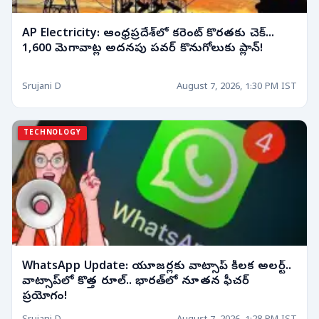
AP Electricity: ఆంధ్రప్రదేశ్‌లో కరెంట్ కొరతకు చెక్...
1,600 మెగావాట్ల అదనపు పవర్ కొనుగోలుకు ప్లాన్!
Srujani D
August 7, 2026, 1:30 PM IST
TECHNOLOGY
WhatsApp Update: యూజర్లకు వాట్సాప్ కీలక అలర్ట్..
వాట్సాప్‌లో కొత్త రూల్‌.. భారత్‌లో నూతన ఫీచర్
ప్రయోగం!