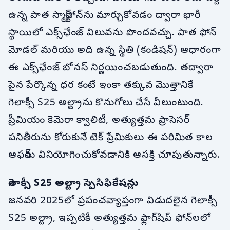
ఉన్న పాత స్మార్ట్‌ఫోన్‌ను మార్చుకోవడం ద్వారా భారీ
స్థాయిలో ఎక్స్‌ఛేంజ్ విలువను పొందవచ్చు. పాత ఫోన్
మోడల్ మరియు అది ఉన్న స్థితి (కండిషన్) ఆధారంగా
ఈ ఎక్స్‌ఛేంజ్ బోనస్ నిర్ణయించబడుతుంది. తద్వారా
పైన పేర్కొన్న ధర కంటే ఇంకా తక్కువ మొత్తానికే
గెలాక్సీ S25 అల్ట్రాను కొనుగోలు చేసే వీలుంటుంది.
ప్రీమియం కెమెరా క్వాలిటీ, అత్యుత్తమ ప్రాసెసర్
పనితీరును కోరుకునే టెక్ ప్రేమికులు ఈ పరిమిత కాల
ఆఫర్‌ను వినియోగించుకోవడానికి ఆసక్తి చూపుతున్నారు.
గెలాక్సీ S25 అల్ట్రా స్పెసిఫికేషన్లు
జనవరి 2025లో ప్రపంచవ్యాప్తంగా విడుదలైన గెలాక్సీ
S25 అల్ట్రా, ఇప్పటికీ అత్యుత్తమ ఫ్లాగ్‌షిప్ ఫోన్‌లలో