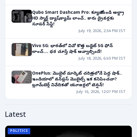
Qubo Smart Dashcam Pro: క్యూబో నుండి అల్ట్రా
HD స్మార్ట్ డ్యాష్‌క్యామ్ లాంచ్.. కారు డ్రైవర్లకు
సూపర్ సేఫ్టీ!
July 19, 2026, 2:34 PM IST
Vivo 5G: భారత్‌లో వివో కొత్త బడ్జెట్ 5G ఫోన్
లాంచ్.... ధర చూస్తే షాక్ అవ్వాల్సిందే!
July 18, 2026, 6:50 PM IST
OnePlus: మొబైల్ మార్కెట్ చరిత్రలోనే పెద్ద షాక్..
ఇండియాలో వన్‌ప్లస్ మొబైల్స్ ఇక కనిపించవా?
బ్లూమ్‌బెర్గ్ నివేదికతో యూజర్లలో టెన్షన్!
July 16, 2026, 12:07 PM IST
Latest
POLITICS