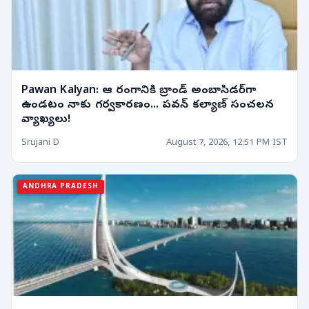
Pawan Kalyan: ఆ రంగానికి బ్రాండ్ అంబాసిడర్‌గా
ఉండటం నాకు గర్వకారణం... పవన్ కల్యాణ్ సంచలన
వ్యాఖ్యలు!
Srujani D
August 7, 2026, 12:51 PM IST
ANDHRA PRADESH