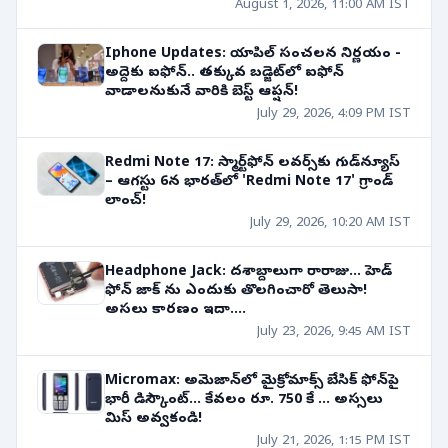
August 1, 2026, 11:00 AM IST
Iphone Updates: యాపిల్ సంచలన నిర్ణయం -
అద్దెకు ఐఫోన్.. తక్కువ బడ్జెట్‌లో ఐఫోన్
వాడాలనుకునే వారికి బెస్ట్ ఆప్షన్!
July 29, 2026, 4:09 PM IST
Redmi Note 17: స్మార్ట్‌ఫోన్ లవర్స్‌కు గుడ్‌న్యూస్
– ఆగస్టు 6న భారత్‌లో 'Redmi Note 17' గ్రాండ్
లాంచ్!
July 29, 2026, 10:20 AM IST
Headphone Jack: దశాబ్దాలుగా రారాజు... హెడ్
ఫోన్ జాక్ ను ఎందుకు తొలగించారో తెలుసా!
అసలు కారణం ఇదా....
July 23, 2026, 9:45 AM IST
Micromax: అమెజాన్‌లో మైక్రోమాక్స్ బేసిక్ ఫోన్‌పై
భారీ డిస్కౌంట్... కేవలం రూ. 750 కే ... అస్సలు
మిస్ అవ్వకండి!
July 21, 2026, 1:15 PM IST