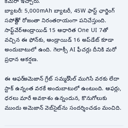
కెమెరా ఇచ్చారు.
బ్యాటరీ: 5,000mAh బ్యాటరీ, 45W ఫాస్ట్ ఛార్జింగ్
సపోర్ట్‌తో రోజంతా నిరంతరాయంగా పనిచేస్తుంది.
సాఫ్ట్‌వేర్: ఆండ్రాయిడ్ 15 ఆధారిత One UI 7తో
వచ్చిన ఈ ఫోన్‌కు, ఆండ్రాయిడ్ 16 అప్‌డేట్ కూడా
అందుబాటులో ఉంది. గెలాక్సీ AI ఫీచర్లు దీనికి మరో
ప్రధాన ఆకర్షణ.
ఈ ఆఫర్ అమెజాన్ గ్రేట్ సమ్మర్ సేల్ ముగిసే వరకు లేదా
స్టాక్ ఉన్నంత వరకే అందుబాటులో ఉంటుంది. ఆఫర్లు,
ధరలు మారే అవకాశం ఉన్నందున, కొనుగోలుకు
ముందు అమెజాన్ వెబ్‌సైట్‌ను సందర్శించడం మంచిది.