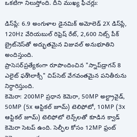
ఒకటిగా నిలుస్తోంది. దీని ముఖ్య ఫీచర్లు:
డిస్‌ప్లే: 6.9 అంగుళాల డైనమిక్ అమోలెడ్ 2X డిస్‌ప్లే,
120Hz వేరియబుల్ రిఫ్రెష్ రేట్, 2,600 నిట్స్ పీక్
బ్రైట్‌నెస్‌తో అద్భుతమైన విజువల్ అనుభూతిని
అందిస్తుంది.
ప్రాసెసర్: ప్రత్యేకంగా రూపొందించిన "స్నాప్‌డ్రాగన్ 8
ఎలైట్ ఫర్ గెలాక్సీ" చిప్‌సెట్ వేగవంతమైన పనితీరును
నిర్ధారిస్తుంది.
కెమెరా: 200MP ప్రధాన కెమెరా, 50MP అల్ట్రావైడ్,
50MP (5x ఆప్టికల్ జూమ్) టెలిఫోటో, 10MP (3x
ఆప్టికల్ జూమ్) టెలిఫోటో లెన్స్‌లతో కూడిన క్వాడ్
కెమెరా సెటప్ ఉంది. సెల్ఫీల కోసం 12MP ఫ్రంట్