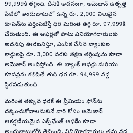
99,999కి తగ్గింది. దీనికి అదనంగా, అమెజాన్ ఉత్పత్తి
పేజీలో అందుబాటులో ఉన్న రూ. 2,000 విలువైన
కూపన్‌ను వర్తింపజేస్తే ధర మరింత తగ్గి రూ. 97,999కి
చేరుతుంది. ఈ ఆఫర్లతో పాటు వినియోగదారులకు
అదనపు ఊరటనిస్తూ, ఎంపిక చేసిన బ్యాంకుల
కార్డులపై రూ. 3,000 వరకు తక్షణ తగ్గింపును కూడా
అమెజాన్ అందిస్తోంది. ఈ బ్యాంక్ ఆఫర్లు మరియు
కూపన్లను కలిపితే తుది ధర రూ. 94,999 వద్ద
స్థిరపడుతుంది.
మరింత తక్కువ ధరకే ఈ ప్రీమియం ఫోన్‌ను
దక్కించుకోవాలనుకునే వారి కోసం అమెజాన్
ఆకర్షణీయమైన ఎక్స్‌ఛేంజ్ ఆఫర్‌ను కూడా
అందుబాటులోకి తెచ్చింది. వినియోగదారులు తమ వద్ద