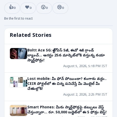
👍
❤️
😮
😢
0
0
0
0
Be the first to react
Related Stories
Boltt Ace 5G: బోల్ట్ ఏస్ 5జీ, ఈవో 4జీ గ్రాండ్
ల్యాంచ్... ఆగస్టు 25న మార్కెట్‌లోకి వస్తున్న నయా
స్మార్ట్‌ఫోన్లు!
August 5, 2026, 5:18 PM IST
Lost mobile: మీ ఫోన్ పోయిందా? కంగారు వద్దు..
CEIR పోర్టల్‌లో ఈ చిన్న పనిచేస్తే మీ మొబైల్ మీ
చేతుల్లోకి!
August 2, 2026, 2:25 PM IST
Smart Phones: మీరు స్మార్ట్‌ఫోన్లపై డబ్బులు వేస్ట్
చేస్తున్నారా... రూ. 50,000 బడ్జెట్‌లో ఈ 5 ఫోన్లు బెస్ట్!