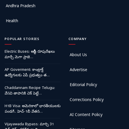
Andhra Pradesh
Health
POPULAR STORIES
COMPANY
Electric Buses: ఆర్టీసీ రూపురేఖలు
About Us
మార్చే మెగా ప్రాజె…
AP Goverment: కాంట్రాక్ట్
Advertise
ఉద్యోగులకు ఏపీ ప్రభుత్వం త…
Editorial Policy
Chaddannam Recipe Telugu:
వేసవి తాపానికి చెక్ పెట్టే…
Corrections Policy
H1B Visa: అమెరికాలో భారతీయులకు
పండగే.. హెచ్-1బీ వేతన…
AI Content Policy
Vijayawada Bypass: మార్చి 31