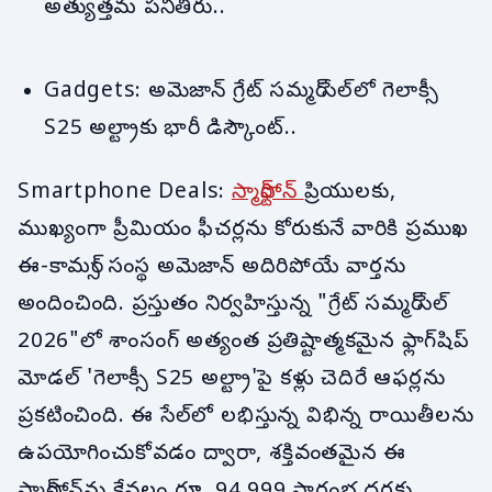
అత్యుత్తమ పనితీరు..
Gadgets: అమెజాన్ గ్రేట్ సమ్మర్ సేల్‌లో గెలాక్సీ
S25 అల్ట్రాకు భారీ డిస్కౌంట్..
Smartphone Deals:
స్మార్ట్‌ఫోన్
ప్రియులకు,
ముఖ్యంగా ప్రీమియం ఫీచర్లను కోరుకునే వారికి ప్రముఖ
ఈ-కామర్స్ సంస్థ అమెజాన్ అదిరిపోయే వార్తను
అందించింది. ప్రస్తుతం నిర్వహిస్తున్న "గ్రేట్ సమ్మర్ సేల్
2026"లో శాంసంగ్ అత్యంత ప్రతిష్టాత్మకమైన ఫ్లాగ్‌షిప్
మోడల్ 'గెలాక్సీ S25 అల్ట్రా'పై కళ్లు చెదిరే ఆఫర్లను
ప్రకటించింది. ఈ సేల్‌లో లభిస్తున్న విభిన్న రాయితీలను
ఉపయోగించుకోవడం ద్వారా, శక్తివంతమైన ఈ
స్మార్ట్‌ఫోన్‌ను కేవలం రూ. 94,999 ప్రారంభ ధరకు