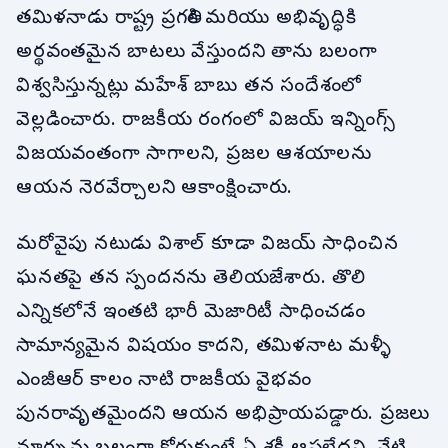
తమిళనాడు రాష్ట్ర ప్రగతికి మరియు అభివృద్ధికి
అర్థవంతమైన బాటలు వేస్తుందని తాను బలంగా
విశ్వసిస్తున్నట్లు మహేశ్ బాబు తన సందేశంలో
వెల్లడించారు. రాజకీయ రంగంలో విజయ్ ఇన్నింగ్స్
విజయవంతంగా సాగాలని, ప్రజల ఆశయాలను
ఆయన నెరవేర్చాలని ఆకాంక్షించారు.
మరోవైపు నటుడు విశాల్ కూడా విజయ్ సాధించిన
ఘనతపై తన స్పందనను తెలియజేశారు. తొలి
ఎన్నికలోనే ఇంతటి భారీ మెజారిటీ సాధించడం
సామాన్యమైన విషయం కాదని, తమిళనాట మళ్ళీ
ఎంజీఆర్ కాలం నాటి రాజకీయ వైభవం
పునరావృతమైందని ఆయన అభిప్రాయపడ్డారు. ప్రజలు