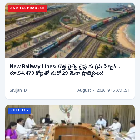
ANDHRA PRADESH
New Railway Lines: కొత్త రైల్వే లైన్ల కు గ్రీన్ సిగ్నల్...
రూ.54,479 కోట్లతో మరో 29 మెగా ప్రాజెక్టులు!
Srujani D
August 7, 2026, 9:45 AM IST
POLITICS