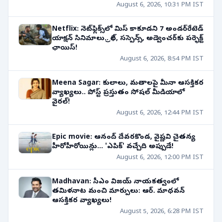
August 6, 2026, 10:31 PM IST
Netflix: నెట్‌ఫ్లిక్స్‌లో మిస్ కాకూడని 7 అండర్‌రేటెడ్
యాక్షన్ సినిమాలు.. థ్రిల్, సస్పెన్స్, అడ్వెంచర్‌కు పర్ఫెక్ట్
ఛాయిస్!
August 6, 2026, 8:54 PM IST
Meena Sagar: కులాలు, మతాలపై మీనా ఆసక్తికర
వ్యాఖ్యలు.. పోస్ట్ ప్రస్తుతం సోషల్ మీడియాలో
వైరల్!
August 6, 2026, 12:44 PM IST
Epic movie: ఆనంద్ దేవరకొండ, వైష్ణవి చైతన్య
హీరోహీరోయిన్లు... 'ఎపిక్' వచ్చేది అప్పుడే!
August 6, 2026, 12:00 PM IST
Madhavan: సీఎం విజయ్ నాయకత్వంలో
తమిళనాట మంచి మార్పులు: ఆర్. మాధవన్
ఆసక్తికర వ్యాఖ్యలు!
August 5, 2026, 6:28 PM IST