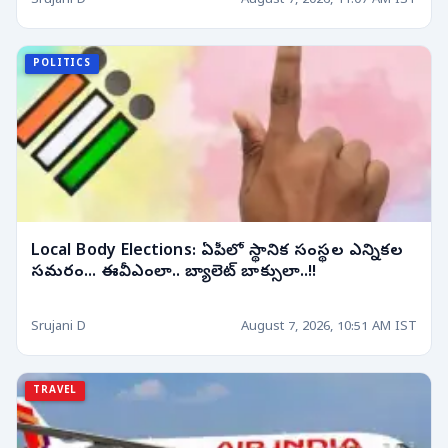
Srujani D
August 7, 2026, 11:07 AM IST
POLITICS
Local Body Elections: ఏపీలో స్థానిక సంస్థల ఎన్నికల
సమరం... ఈవీఎంలా.. బ్యాలెట్ బాక్సులా..!!
Srujani D
August 7, 2026, 10:51 AM IST
TRAVEL