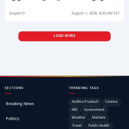
Srujani D
August 7, 2026, 8:30 AM IST
LOAD MORE
SECTIONS
TRENDING TAGS
Andhra Pradesh
Cinema
Breaking News
NRI
Government
Weather
Markets
Politics
Travel
Public Health