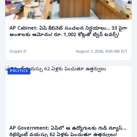
AP Cabinet: ఏపీ కేబినెట్ సంచలన నిర్ణయాలు... 33 పైగా
అంశాలకు ఆమోదం! రూ. 1,002 కోట్లతో ట్విన్ టవర్స్!
Srujani D
August 7, 2026, 9:00 AM IST
POLITICS
AP Government: ఏపీలో ఆ ఉద్యోగులకు గుడ్ న్యూస్...
రిటైర్మెంట్ వయస్సు 62 ఏళ్లకు పెంచుతూ ఉత్తర్వులు!