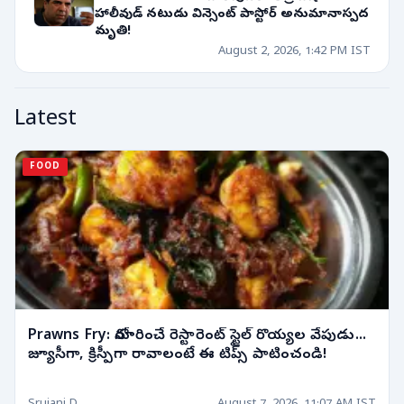
హాలీవుడ్ నటుడు విన్సెంట్ పాస్టోర్ అనుమానాస్పద
మృతి!
August 2, 2026, 1:42 PM IST
Latest
FOOD
Prawns Fry: నోరూరించే రెస్టారెంట్ స్టైల్ రొయ్యల వేపుడు...
జ్యూసీగా, క్రిస్పీగా రావాలంటే ఈ టిప్స్ పాటించండి!