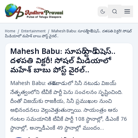
Home
/
Entertainment
/
Mahesh Babu: సూపర్ స్టార్ విషెస్.. దళపతి విక్టరీ! సోషల్
మీడియాలో మహేశ్ బాబు పోస్ట్ వైరల్..
Mahesh Babu: సూపర్ స్టార్ విషెస్..
దళపతి విక్టరీ! సోషల్ మీడియాలో
మహేశ్ బాబు పోస్ట్ వైరల్..
Mahesh Babu: తమిళనాడులో సినీ నటుడు విజయ్
నేతృత్వంలోని టీవీకే పార్టీ పెను సంచలనం సృష్టించింది.
దీంతో విజయ్‌కు రాజకీయ, సినీ ప్రముఖుల నుంచి
అభినందనలు వెల్లువెత్తుతున్నాయి. సాయంత్రం ఆరు
గంటల సమయానికి టీవీకే పార్టీ 108 స్థానాల్లో, డీఎంకే 76
స్థానాల్లో, అన్నాడీఎంకే 49 స్థానాల్లో ముందం…