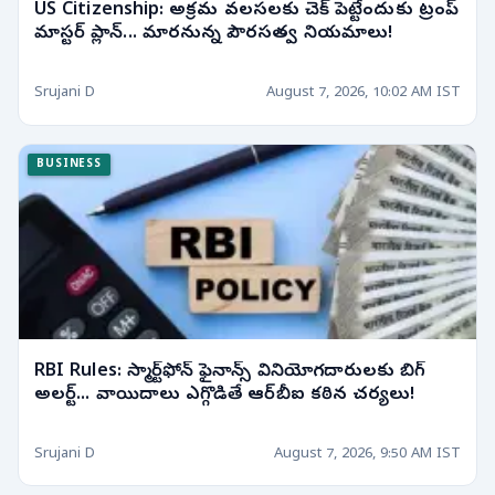
US Citizenship: అక్రమ వలసలకు చెక్ పెట్టేందుకు ట్రంప్
మాస్టర్ ప్లాన్... మారనున్న పౌరసత్వ నియమాలు!
Srujani D
August 7, 2026, 10:02 AM IST
BUSINESS
RBI Rules: స్మార్ట్‌ఫోన్ ఫైనాన్స్ వినియోగదారులకు బిగ్
అలర్ట్... వాయిదాలు ఎగ్గొడితే ఆర్‌బీఐ కఠిన చర్యలు!
Srujani D
August 7, 2026, 9:50 AM IST