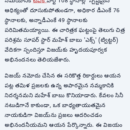
సమయానికి
టీవీకే
పార్టీ 108 స్థానాల్లో స్పష్టమైన
ఆధిక్యంతో దూసుకుపోతుండగా, అధికార డీఎంకే 76
స్థానాలకు, అన్నాడీఎంకే 49 స్థానాలకు
పరిమితమయ్యాయి. ఈ చారిత్రక ఘట్టంపై తెలుగు చిత్ర
పరిశ్రమ సూపర్ స్టార్ మహేశ్ బాబు 'ఎక్స్' (ట్విట్టర్)
వేదికగా స్పందిస్తూ విజయ్‌కు హృదయపూర్వక
అభినందనలు తెలియజేశారు.
విజయ్ నమోదు చేసిన ఈ సరికొత్త రికార్డులు ఆయన
పట్ల తమిళ ప్రజలకు ఉన్న అపారమైన నమ్మకానికి
నిదర్శనమని మహేశ్ బాబు కొనియాడారు. కేవలం సినీ
నటుడిగానే కాకుండా, ఒక బాధ్యతాయుతమైన
నాయకుడిగా విజయ్‌ను ప్రజలు ఆదరించడం
అభినందనీయమని ఆయన పేర్కొన్నారు. ఈ విజయం