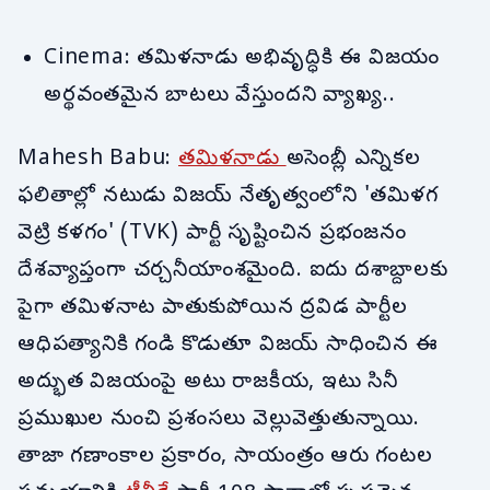
Cinema: తమిళనాడు అభివృద్ధికి ఈ విజయం
అర్థవంతమైన బాటలు వేస్తుందని వ్యాఖ్య..
Mahesh Babu:
తమిళనాడు
అసెంబ్లీ ఎన్నికల
ఫలితాల్లో నటుడు విజయ్ నేతృత్వంలోని 'తమిళగ
వెట్రి కళగం' (TVK) పార్టీ సృష్టించిన ప్రభంజనం
దేశవ్యాప్తంగా చర్చనీయాంశమైంది. ఐదు దశాబ్దాలకు
పైగా తమిళనాట పాతుకుపోయిన ద్రవిడ పార్టీల
ఆధిపత్యానికి గండి కొడుతూ విజయ్ సాధించిన ఈ
అద్భుత విజయంపై అటు రాజకీయ, ఇటు సినీ
ప్రముఖుల నుంచి ప్రశంసలు వెల్లువెత్తుతున్నాయి.
తాజా గణాంకాల ప్రకారం, సాయంత్రం ఆరు గంటల