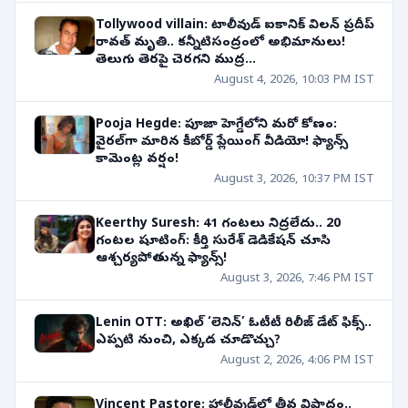
Tollywood villain: టాలీవుడ్ ఐకానిక్ విలన్ ప్రదీప్
రావత్ మృతి.. కన్నీటిసంద్రంలో అభిమానులు!
తెలుగు తెరపై చెరగని ముద్ర...
August 4, 2026, 10:03 PM IST
Pooja Hegde: పూజా హెగ్డేలోని మరో కోణం:
వైరల్‌గా మారిన కీబోర్డ్ ప్లేయింగ్ వీడియో! ఫ్యాన్స్
కామెంట్ల వర్షం!
August 3, 2026, 10:37 PM IST
Keerthy Suresh: 41 గంటలు నిద్రలేదు.. 20
గంటల షూటింగ్: కీర్తి సురేశ్ డెడికేషన్ చూసి
ఆశ్చర్యపోతున్న ఫ్యాన్స్!
August 3, 2026, 7:46 PM IST
Lenin OTT: అఖిల్ ‘లెనిన్’ ఓటీటీ రిలీజ్ డేట్ ఫిక్స్..
ఎప్పటి నుంచి, ఎక్కడ చూడొచ్చు?
August 2, 2026, 4:06 PM IST
Vincent Pastore: హాలీవుడ్‌లో తీవ్ర విషాదం..