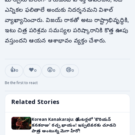
మార్పును బలంగా కోరుకుంటే ఏ శక్తీ ఆపలేదని, నేటి
ఎన్నికల ఫలితాలే అందుకు నిదర్శనమని విశాల్
వ్యాఖ్యానించారు. విజయ్ రాకతో అటు రాష్ట్రాభివృద్ధికి,
ఇటు చిత్ర పరిశ్రమ సమస్యల పరిష్కారానికి కొత్త ఊపు
వస్తుందని ఆయన ఆశాభావం వ్యక్తం చేశారు.
👍
❤️
😮
😢
0
0
0
0
Be the first to react
Related Stories
Korean Kanakaraju: థియేటర్లలో 'కొరియన్
కనకరాజు' రచ్చ ఖాయం! ఇప్పటివరకు చూడని
పాత్ర అంటున్న మెగా హీరో!