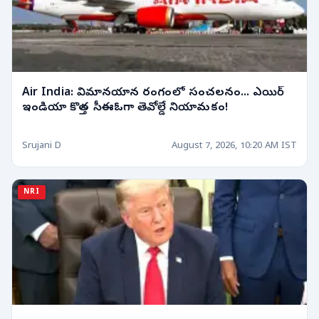
Air India: విమానయాన రంగంలో సంచలనం... ఎయిర్
ఇండియా కొత్త సీఈఓగా తెవోల్డే నియామకం!
Srujani D
August 7, 2026, 10:20 AM IST
NRI