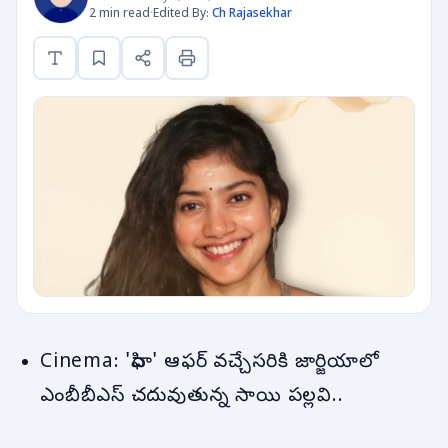
2 min read
·
Edited By:
Ch Rajasekhar
Cinema: 'ఫిదా' ఆఫర్ వచ్చేసరికి జార్జియాలో
ఎంబీబీఎస్ చదువుతున్న సాయి పల్లవి..