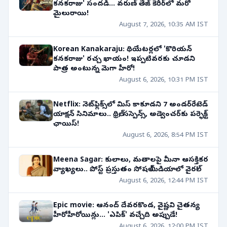
కనకరాజు' సందడి... వరుణ్ తేజ్ కెరీర్‌లో మరో
మైలురాయి!
August 7, 2026, 10:35 AM IST
Korean Kanakaraju: థియేటర్లలో 'కొరియన్
కనకరాజు' రచ్చ ఖాయం! ఇప్పటివరకు చూడని
పాత్ర అంటున్న మెగా హీరో!
August 6, 2026, 10:31 PM IST
Netflix: నెట్‌ఫ్లిక్స్‌లో మిస్ కాకూడని 7 అండర్‌రేటెడ్
యాక్షన్ సినిమాలు.. థ్రిల్, సస్పెన్స్, అడ్వెంచర్‌కు పర్ఫెక్ట్
ఛాయిస్!
August 6, 2026, 8:54 PM IST
Meena Sagar: కులాలు, మతాలపై మీనా ఆసక్తికర
వ్యాఖ్యలు.. పోస్ట్ ప్రస్తుతం సోషల్ మీడియాలో వైరల్!
August 6, 2026, 12:44 PM IST
Epic movie: ఆనంద్ దేవరకొండ, వైష్ణవి చైతన్య
హీరోహీరోయిన్లు... 'ఎపిక్' వచ్చేది అప్పుడే!
August 6, 2026, 12:00 PM IST