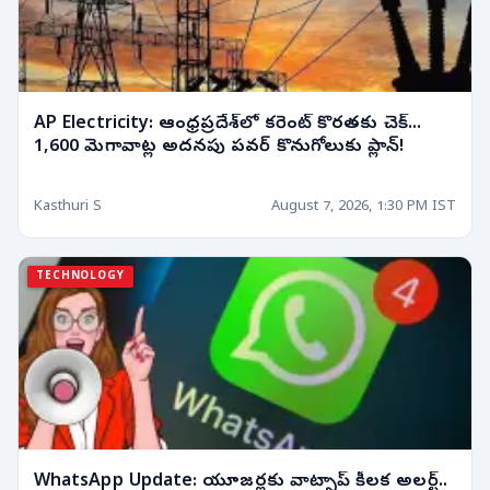
AP Electricity: ఆంధ్రప్రదేశ్‌లో కరెంట్ కొరతకు చెక్...
1,600 మెగావాట్ల అదనపు పవర్ కొనుగోలుకు ప్లాన్!
Kasthuri S
August 7, 2026, 1:30 PM IST
TECHNOLOGY
WhatsApp Update: యూజర్లకు వాట్సాప్ కీలక అలర్ట్..