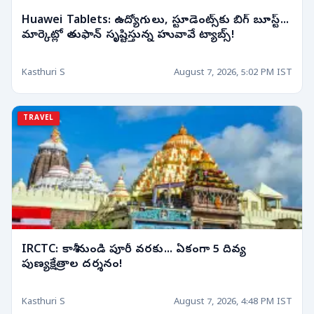
Huawei Tablets: ఉద్యోగులు, స్టూడెంట్స్‌కు బిగ్ బూస్ట్...
మార్కెట్లో తుఫాన్ సృష్టిస్తున్న హువావే ట్యాబ్స్!
Kasthuri S
August 7, 2026, 5:02 PM IST
TRAVEL
IRCTC: కాశీ నుండి పూరీ వరకు... ఏకంగా 5 దివ్య
పుణ్యక్షేత్రాల దర్శనం!
Kasthuri S
August 7, 2026, 4:48 PM IST