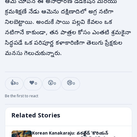
ఆమె చూపిన ఈ అసాధారణ డెడికేషన్ మరియు
క్రమశిక్షణే నేడు ఆమెను దక్షిణాదిలో అగ్ర నటిగా
నిలబెట్టాయి. అందుకే సాయి పల్లవి కేవలం ఒక
నటిగానే కాకుండా, తన పాత్రల కోసం ఎంతటి శ్రమకైనా
సిద్ధపడే ఒక పరిపూర్ణ కళాకారిణిగా తెలుగు ప్రేక్షకుల
మనసు గెలుచుకున్నారు.
👍
❤️
😮
😢
0
0
0
0
Be the first to react
Related Stories
Korean Kanakaraju: వరల్డ్‌వైడ్ 'కొరియన్