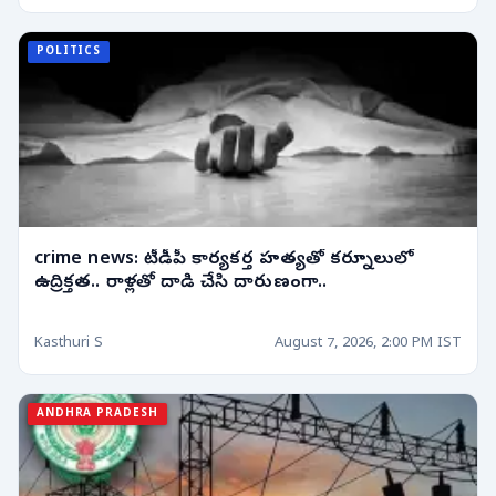
POLITICS
crime news: టీడీపీ కార్యకర్త హత్యతో కర్నూలులో
ఉద్రిక్తత.. రాళ్లతో దాడి చేసి దారుణంగా..
Kasthuri S
August 7, 2026, 2:00 PM IST
ANDHRA PRADESH