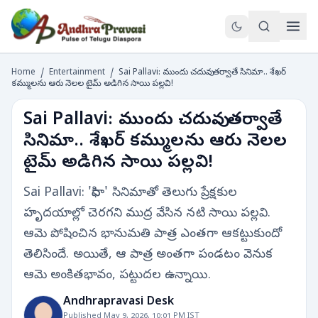
Home
/
Entertainment
/
Sai Pallavi: ముందు చదువు.. తర్వాతే సినిమా.. శేఖర్
కమ్ములను ఆరు నెలల టైమ్ అడిగిన సాయి పల్లవి!
Sai Pallavi: ముందు చదువు.. తర్వాతే
సినిమా.. శేఖర్ కమ్ములను ఆరు నెలల
టైమ్ అడిగిన సాయి పల్లవి!
Sai Pallavi: 'ఫిదా' సినిమాతో తెలుగు ప్రేక్షకుల
హృదయాల్లో చెరగని ముద్ర వేసిన నటి సాయి పల్లవి.
ఆమె పోషించిన భానుమతి పాత్ర ఎంతగా ఆకట్టుకుందో
తెలిసిందే. అయితే, ఆ పాత్ర అంతగా పండటం వెనుక
ఆమె అంకితభావం, పట్టుదల ఉన్నాయి.
Andhrapravasi Desk
Published May 9, 2026, 10:01 PM IST