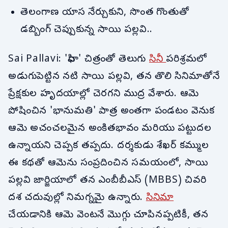
తెలంగాణ యాస నేర్చుకుని, సొంత గొంతుతో
డబ్బింగ్ చెప్పుకున్న సాయి పల్లవి..
Sai Pallavi: 'ఫిదా' చిత్రంతో తెలుగు
సినీ
పరిశ్రమలో
అడుగుపెట్టిన నటి సాయి పల్లవి, తన తొలి సినిమాతోనే
ప్రేక్షకుల హృదయాల్లో చెరగని ముద్ర వేశారు. ఆమె
పోషించిన 'భానుమతి' పాత్ర అంతగా పండటం వెనుక
ఆమె అచంచలమైన అంకితభావం మరియు పట్టుదల
ఉన్నాయని చెప్పక తప్పదు. దర్శకుడు శేఖర్ కమ్ముల
ఈ కథతో ఆమెను సంప్రదించిన సమయంలో, సాయి
పల్లవి జార్జియాలో తన ఎంబీబీఎస్ (MBBS) చివరి
దశ చదువుల్లో నిమగ్నమై ఉన్నారు.
సినిమా
చేయడానికి ఆమె వెంటనే మొగ్గు చూపినప్పటికీ, తన