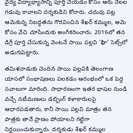
వైద్య విద్యాభ్యాసాన్ని పూర్తి చేయడం కోసం ఆరు నెలల
గడువు కావాలని దర్శకుడిని కోరారు. చదువు పట్ల
ఆమెకున్న నిబద్ధతను గౌరవించిన శేఖర్ కమ్ముల, ఆమె
కోసం వేచి చూసేందుకు అంగీకరించారు. 2016లో తన
డిగ్రీ పూర్తి చేసుకున్న వెంటనే సాయి పల్లవి 'ఫిదా' సెట్స్‌లో
అడుగుపెట్టారు.
తమిళనాడుకు చెందిన సాయి పల్లవికి తెలంగాణ
యాసలో సంభాషణలు పలకడం ఆరంభంలో ఒక పెద్ద
సవాలుగా మారింది. సాధారణంగా ఇతర భాషల నుండి
వచ్చే నటీమణులు డబ్బింగ్ కళాకారులపై
ఆధారపడతారు, కానీ సాయి పల్లవి మాత్రం తన
పాత్రకు తానే ప్రాణం పోయాలని గట్టిగా
నిర్ణయించుకున్నారు. దర్శకుడు శేఖర్ కమ్ముల