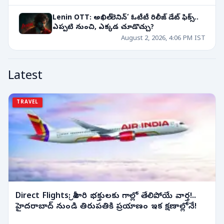
Lenin OTT: అఖిల్ ‘లెనిన్’ ఓటీటీ రిలీజ్ డేట్ ఫిక్స్..
ఎప్పటి నుంచి, ఎక్కడ చూడొచ్చు?
August 2, 2026, 4:06 PM IST
Latest
TRAVEL
Direct Flights: శ్రీవారి భక్తులకు గాల్లో తేలిపోయే వార్త!..
హైదరాబాద్ నుండి తిరుపతికి ప్రయాణం ఇక క్షణాల్లోనే!