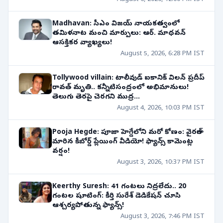
Madhavan: సీఎం విజయ్ నాయకత్వంలో
తమిళనాట మంచి మార్పులు: ఆర్. మాధవన్
ఆసక్తికర వ్యాఖ్యలు!
August 5, 2026, 6:28 PM IST
Tollywood villain: టాలీవుడ్ ఐకానిక్ విలన్ ప్రదీప్
రావత్ మృతి.. కన్నీటిసంద్రంలో అభిమానులు!
తెలుగు తెరపై చెరగని ముద్ర...
August 4, 2026, 10:03 PM IST
Pooja Hegde: పూజా హెగ్డేలోని మరో కోణం: వైరల్‌గా
మారిన కీబోర్డ్ ప్లేయింగ్ వీడియో! ఫ్యాన్స్ కామెంట్ల
వర్షం!
August 3, 2026, 10:37 PM IST
Keerthy Suresh: 41 గంటలు నిద్రలేదు.. 20
గంటల షూటింగ్: కీర్తి సురేశ్ డెడికేషన్ చూసి
ఆశ్చర్యపోతున్న ఫ్యాన్స్!
August 3, 2026, 7:46 PM IST