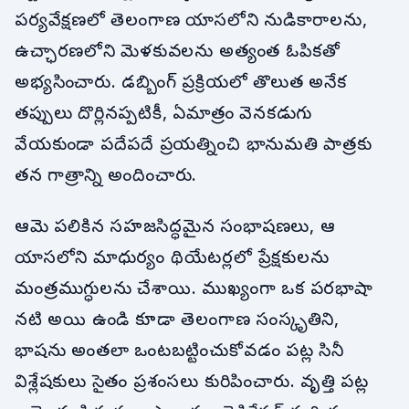
పర్యవేక్షణలో తెలంగాణ యాసలోని నుడికారాలను,
ఉచ్ఛారణలోని మెళకువలను అత్యంత ఓపికతో
అభ్యసించారు. డబ్బింగ్ ప్రక్రియలో తొలుత అనేక
తప్పులు దొర్లినప్పటికీ, ఏమాత్రం వెనకడుగు
వేయకుండా పదేపదే ప్రయత్నించి భానుమతి పాత్రకు
తన గాత్రాన్ని అందించారు.
ఆమె పలికిన సహజసిద్ధమైన సంభాషణలు, ఆ
యాసలోని మాధుర్యం థియేటర్లలో ప్రేక్షకులను
మంత్రముగ్ధులను చేశాయి. ముఖ్యంగా ఒక పరభాషా
నటి అయి ఉండి కూడా తెలంగాణ సంస్కృతిని,
భాషను అంతలా ఒంటబట్టించుకోవడం పట్ల సినీ
విశ్లేషకులు సైతం ప్రశంసలు కురిపించారు. వృత్తి పట్ల