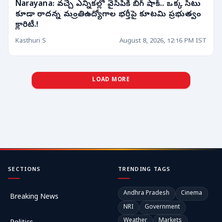
Narayana: వచ్చే ఎన్నికల్లో వైసీపీకి బిగ్ షాక్.. ఒక్క సీటు
కూడా రాదన్న మంత్రి.. ఉద్యోగాల భర్తీపై కూటమి ప్రభుత్వం
క్లారిటీ.!
Kasthuri S
August 8, 2026, 12:16 PM IST
LOAD MORE
SECTIONS
TRENDING TAGS
Andhra Pradesh
Cinema
Breaking News
NRI
Government
Weather
Markets