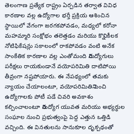
తెలంగాణ ప్రత్యేక రాష్ట్రం ఏర్పడిన తర్వాత వివిధ
కారణాల వల్ల ఉద్యోగాల భర్తీ ప్రక్రియ ఆశించిన
స్థాయిలో వేగంగా జరగకపోవడం, మధ్యలో కరోనా
మహమ్మారి సంక్షోభం తలెత్తడం మరియు కొన్ని కీలక
నోటిఫికేషన్లు సకాలంలో రాకపోవడం వంటి అనేక
సాంకేతిక కారణాల వల్ల ఎంతోమంది నిరుద్యోగులు
పరీక్షలు రాయకుండానే వయోపరిమితి దాటిపోయి
తీవ్రంగా నష్టపోయారు. ఈ నేపథ్యంలో తమకు
న్యాయం చేయాలంటూ, వయోపరిమితిని పెంచి
ఉద్యోగాలకు పోటీ పడే చివరి అవకాశం
కల్పించాలంటూ నిరుద్యోగ యువత మరియు అభ్యర్థుల
సంఘాల నుంచి ప్రభుత్వంపై పెద్ద ఎత్తున ఒత్తిడి
వచ్చింది. ఈ వినతులను సానుకూల దృక్పథంతో