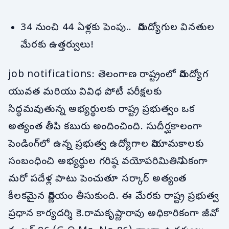
34 నుంచి 44 ఏళ్లకు పెంపు.. నిరుద్యోగుల వినతుల
మేరకు ఉత్తర్వులు!
job notifications: తెలంగాణ రాష్ట్రంలో నిరుద్యోగ
యువత మరియు వివిధ పోటీ పరీక్షలకు
సిద్ధమవుతున్న అభ్యర్థులకు రాష్ట్ర ప్రభుత్వం ఒక
అత్యంత తీపి కబురు అందించింది. సుదీర్ఘకాలంగా
పెండింగ్‌లో ఉన్న ప్రభుత్వ ఉద్యోగాల నియామకాలకు
సంబంధించి అభ్యర్థుల గరిష్ఠ వయోపరిమితిని ఏకంగా
మరో పదేళ్ల పాటు పెంచుతూ సర్కార్ అత్యంత
కీలకమైన నిర్ణయం తీసుకుంది. ఈ మేరకు రాష్ట్ర ప్రభుత్వ
ప్రధాన కార్యదర్శి కె.రామకృష్ణారావు అధికారికంగా జీవో