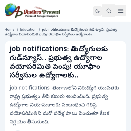
Home
/
Education
/
job notifications: నిరుద్యోగులకు గుడ్‌న్యూస్‌.. ప్రభుత్వ
ఉద్యోగాల వయోపరిమితి పెంపు! యూనిఫాం సర్వీసుల ఉద్యోగాలకు..
job notifications: నిరుద్యోగులకు
గుడ్‌న్యూస్‌.. ప్రభుత్వ ఉద్యోగాల
వయోపరిమితి పెంపు! యూనిఫాం
సర్వీసుల ఉద్యోగాలకు..
job notifications: తెలంగాణలోని నిరుద్యోగ యువతకు
రాష్ట్ర ప్రభుత్వం తీపి కబురు అందించింది. ప్రభుత్వ
ఉద్యోగాల నియామకాలకు సంబంధించి గరిష్ఠ
వయోపరిమితిని మరో పదేళ్ల పాటు పెంచుతూ కీలక
నిర్ణయం తీసుకుంది.