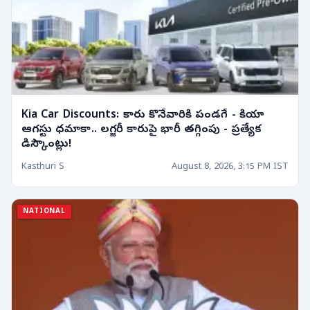
Kia Car Discounts: కారు కొనేవారికి పండగే - కియా
ఆగస్టు ధమాకా.. లగ్జరీ కారుపై భారీ తగ్గింపు - ప్రత్యేక
డిస్కౌంట్లు!
Kasthuri S
August 8, 2026, 3:15 PM IST
NATIONAL