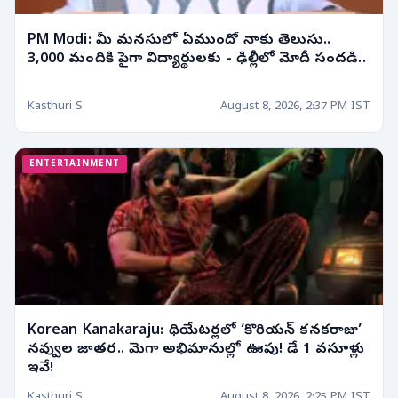
PM Modi: మీ మనసులో ఏముందో నాకు తెలుసు..
3,000 మందికి పైగా విద్యార్థులకు - ఢిల్లీలో మోదీ సందడి..
Kasthuri S
August 8, 2026, 2:37 PM IST
ENTERTAINMENT
Korean Kanakaraju: థియేటర్లలో ‘కొరియన్ కనకరాజు’
నవ్వుల జాతర.. మెగా అభిమానుల్లో ఊపు! డే 1 వసూళ్లు
ఇవే!
Kasthuri S
August 8, 2026, 2:25 PM IST