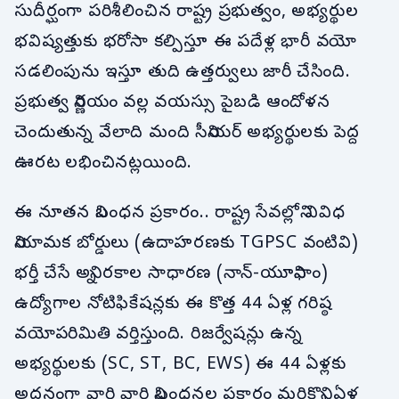
సుదీర్ఘంగా పరిశీలించిన రాష్ట్ర ప్రభుత్వం, అభ్యర్థుల
భవిష్యత్తుకు భరోసా కల్పిస్తూ ఈ పదేళ్ల భారీ వయో
సడలింపును ఇస్తూ తుది ఉత్తర్వులు జారీ చేసింది.
ప్రభుత్వ నిర్ణయం వల్ల వయస్సు పైబడి ఆందోళన
చెందుతున్న వేలాది మంది సీనియర్ అభ్యర్థులకు పెద్ద
ఊరట లభించినట్లయింది.
ఈ నూతన నిబంధన ప్రకారం.. రాష్ట్ర సేవల్లోని వివిధ
నియామక బోర్డులు (ఉదాహరణకు TGPSC వంటివి)
భర్తీ చేసే అన్ని రకాల సాధారణ (నాన్-యూనిఫాం)
ఉద్యోగాల నోటిఫికేషన్లకు ఈ కొత్త 44 ఏళ్ల గరిష్ఠ
వయోపరిమితి వర్తిస్తుంది. రిజర్వేషన్లు ఉన్న
అభ్యర్థులకు (SC, ST, BC, EWS) ఈ 44 ఏళ్లకు
అదనంగా వారి వారి నిబంధనల ప్రకారం మరికొన్ని ఏళ్ల