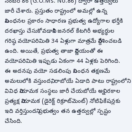
నంబర్ 86 (G.O.Ms. No.86) ద్వారా ఉత్తర్వులు
జారీ చేశారు. ప్రస్తుతం రాష్ట్రంలో అమల్లో ఉన్న
నిబంధనల ప్రకారం సాధారణ ప్రభుత్వ ఉద్యోగాల భర్తీకి
దరఖాస్తు చేసుకోవడానికి జనరల్ కేటగిరీ అభ్యర్థుల
గరిష్ఠ వయోపరిమితి 34 ఏళ్లుగా మాత్రమే నిర్దేశించబడి
ఉంది. అయితే, ప్రభుత్వ తాజా నిర్ణయంతో ఈ
వయోపరిమితి ఇప్పుడు ఏకంగా 44 ఏళ్లకు పెరిగింది.
ఈ అదనపు వయో సడలింపు నిబంధన తక్షణమే
అమలులోకి వస్తుందని, రాబోయే ఏడాది పాటు రాష్ట్రంలోని
వివిధ నియామక సంస్థలు జారీ చేయబోయే అన్ని రకాల
ప్రత్యక్ష నియామక (డైరెక్ట్ రిక్రూట్‌మెంట్) నోటిఫికేషన్లకు
ఇది వర్తిస్తుందని ప్రభుత్వం తన ఉత్తర్వుల్లో స్పష్టం
చేసింది.