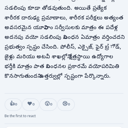
సడలింపు కూడా తోడవుతుంది. అయితే ప్రత్యేక
శారీరక దారుఢ్య ప్రమాణాలు, శారీరక పరీక్షలు అత్యంత
అవసరమైన యూనిఫాం సర్వీసులకు మాత్రం ఈ పదేళ్ల
అదనపు వయో సడలింపు నిబంధన ఏమాత్రం వర్తించదని
ప్రభుత్వం స్పష్టం చేసింది. పోలీస్, ఎక్సైజ్, ఫైర్ బ్రಿಗేడ్,
జైళ్లు మరియు అటవీ శాఖల్లోని క్షేత్రస్థాయి ఉద్యోగాల
భర్తీకి మాత్రం పాత నిబంధనల ప్రకారమే వయోపరిమితి
కొనసాగుతుందని ఉత్తర్వుల్లో స్పష్టంగా పేర్కొన్నారు.
👍
❤️
😮
😢
0
0
0
0
Be the first to react