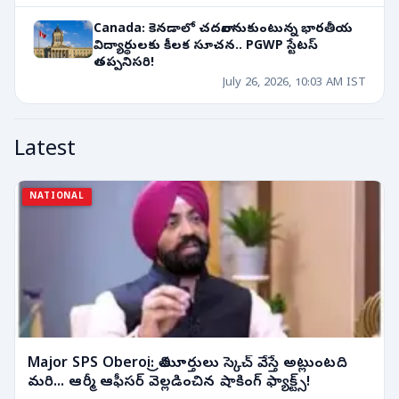
Canada: కెనడాలో చదవాలనుకుంటున్న భారతీయ
విద్యార్థులకు కీలక సూచన.. PGWP స్టేటస్
తప్పనిసరి!
July 26, 2026, 10:03 AM IST
Latest
NATIONAL
Major SPS Oberoi: త్రిమూర్తులు స్కెచ్ వేస్తే అట్లుంటది
మరి... ఆర్మీ ఆఫీసర్ వెల్లడించిన షాకింగ్ ఫ్యాక్ట్స్!