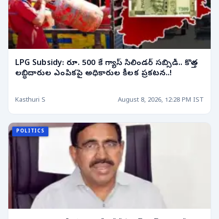
LPG Subsidy: రూ. 500 కే గ్యాస్ సిలిండర్ సబ్సిడీ.. కొత్త
లబ్ధిదారుల ఎంపికపై అధికారుల కీలక ప్రకటన..!
Kasthuri S
August 8, 2026, 12:28 PM IST
POLITICS