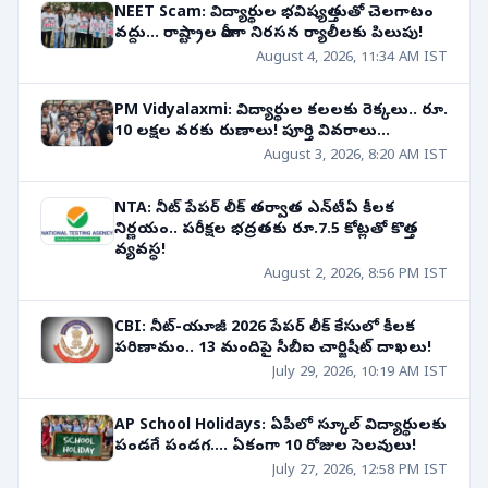
NEET Scam: విద్యార్థుల భవిష్యత్తుతో చెలగాటం
వద్దు... రాష్ట్రాల వారీగా నిరసన ర్యాలీలకు పిలుపు!
August 4, 2026, 11:34 AM IST
PM Vidyalaxmi: విద్యార్థుల కలలకు రెక్కలు.. రూ.
10 లక్షల వరకు రుణాలు! పూర్తి వివరాలు...
August 3, 2026, 8:20 AM IST
NTA: నీట్ పేపర్ లీక్ తర్వాత ఎన్‌టీఏ కీలక
నిర్ణయం.. పరీక్షల భద్రతకు రూ.7.5 కోట్లతో కొత్త
వ్యవస్థ!
August 2, 2026, 8:56 PM IST
CBI: నీట్-యూజీ 2026 పేపర్ లీక్ కేసులో కీలక
పరిణామం.. 13 మందిపై సీబీఐ చార్జిషీట్ దాఖలు!
July 29, 2026, 10:19 AM IST
AP School Holidays: ఏపీలో స్కూల్ విద్యార్థులకు
పండగే పండగ.... ఏకంగా 10 రోజుల సెలవులు!
July 27, 2026, 12:58 PM IST