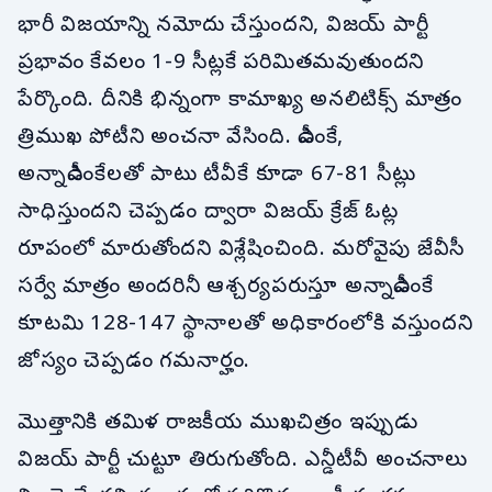
భారీ విజయాన్ని నమోదు చేస్తుందని, విజయ్ పార్టీ
ప్రభావం కేవలం 1-9 సీట్లకే పరిమితమవుతుందని
పేర్కొంది. దీనికి భిన్నంగా కామాఖ్య అనలిటిక్స్ మాత్రం
త్రిముఖ పోటీని అంచనా వేసింది. డీఎంకే,
అన్నాడీఎంకేలతో పాటు టీవీకే కూడా 67-81 సీట్లు
సాధిస్తుందని చెప్పడం ద్వారా విజయ్ క్రేజ్ ఓట్ల
రూపంలో మారుతోందని విశ్లేషించింది. మరోవైపు జేవీసీ
సర్వే మాత్రం అందరినీ ఆశ్చర్యపరుస్తూ అన్నాడీఎంకే
కూటమి 128-147 స్థానాలతో అధికారంలోకి వస్తుందని
జోస్యం చెప్పడం గమనార్హం.
మొత్తానికి తమిళ రాజకీయ ముఖచిత్రం ఇప్పుడు
విజయ్ పార్టీ చుట్టూ తిరుగుతోంది. ఎన్డీటీవీ అంచనాలు