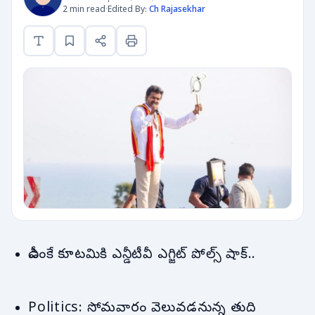
2 min read
·
Edited By:
Ch Rajasekhar
డీఎంకే కూటమికి ఎన్డీటీవీ ఎగ్జిట్ పోల్స్ షాక్..
Politics: సోమవారం వెలువడనున్న తుది