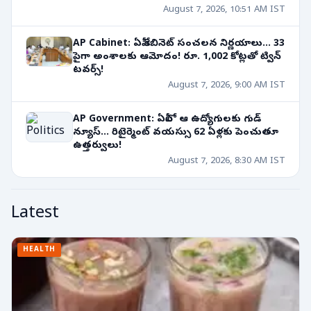
August 7, 2026, 10:51 AM IST
AP Cabinet: ఏపీ కేబినెట్ సంచలన నిర్ణయాలు... 33
పైగా అంశాలకు ఆమోదం! రూ. 1,002 కోట్లతో ట్విన్
టవర్స్!
August 7, 2026, 9:00 AM IST
AP Government: ఏపీలో ఆ ఉద్యోగులకు గుడ్
న్యూస్... రిటైర్మెంట్ వయస్సు 62 ఏళ్లకు పెంచుతూ
ఉత్తర్వులు!
August 7, 2026, 8:30 AM IST
Latest
HEALTH