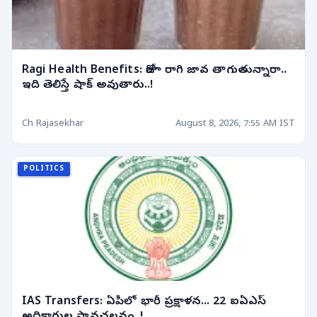
Ragi Health Benefits: రోజూ రాగి జావ తాగుతున్నారా..
ఇది తెలిస్తే షాక్ అవుతారు..!
Ch Rajasekhar
August 8, 2026, 7:55 AM IST
POLITICS
IAS Transfers: ఏపీలో భారీ ప్రక్షాళన... 22 ఐఏఎస్