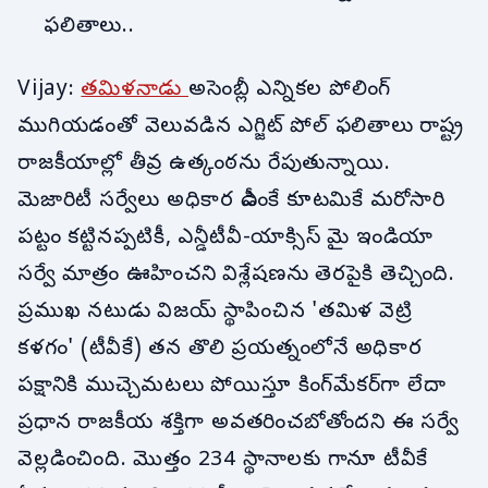
ఫలితాలు..
Vijay:
తమిళనాడు
అసెంబ్లీ ఎన్నికల పోలింగ్
ముగియడంతో వెలువడిన ఎగ్జిట్ పోల్ ఫలితాలు రాష్ట్ర
రాజకీయాల్లో తీవ్ర ఉత్కంఠను రేపుతున్నాయి.
మెజారిటీ సర్వేలు అధికార డీఎంకే కూటమికే మరోసారి
పట్టం కట్టినప్పటికీ, ఎన్డీటీవీ-యాక్సిస్ మై ఇండియా
సర్వే మాత్రం ఊహించని విశ్లేషణను తెరపైకి తెచ్చింది.
ప్రముఖ నటుడు విజయ్ స్థాపించిన 'తమిళ వెట్రి
కళగం' (టీవీకే) తన తొలి ప్రయత్నంలోనే అధికార
పక్షానికి ముచ్చెమటలు పోయిస్తూ కింగ్‌మేకర్‌గా లేదా
ప్రధాన రాజకీయ శక్తిగా అవతరించబోతోందని ఈ సర్వే
వెల్లడించింది. మొత్తం 234 స్థానాలకు గానూ టీవీకే