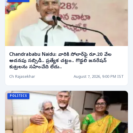
Chandrababu Naidu: వారికి సోలార్‌పై రూ.20 వేల
అదనపు సబ్సిడీ.. ప్రత్యేక చట్టం.. గొడ్డలి జనరేషన్
కుట్రలను సహించేది లేదు..
Ch Rajasekhar
August 7, 2026, 9:00 PM IST
POLITICS