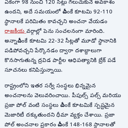
ఏకంగా 98 నుంచి 120 సీట్లు గెలుచుకునే అవకాశం
ఉందని, అదే సమయంలో డీఎంకే కూటమి 92-110
స్థానాలకే పరిమితం కావచ్చని అంచనా వేయడం
రాజకీయ
వర్గాల్లో పెను సంచలనంగా మారింది.
అన్నాడీఎంకే కూటమి 22-32 సీట్లతో మూడో స్థానానికి
పడిపోవచ్చని పేర్కొనడం ద్వారా దశాబ్దాలుగా
కొనసాగుతున్న ద్రవిడ పార్టీల ఆధిపత్యానికి బ్రేక్ పడే
సూచనలు కనిపిస్తున్నాయి.
రాష్ట్రంలోని ఇతర సర్వే సంస్థలు భిన్నమైన
అంచనాలను వెలువరించాయి. పీపుల్స్ పల్స్ మరియు
ప్రజా పోల్ వంటి సంస్థలు డీఎంకే కూటమికే స్పష్టమైన
మెజారిటీ దక్కుతుందని ధీమా వ్యక్తం చేశాయి. ప్రజా
పోల్ అంచనాల ప్రకారం డీఎంకే 148-168 స్థానాలతో