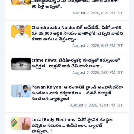
నిలబెట్టుకున్న సీఎం చంద్రబాబు.. చీరాల వేదికగా
90 ఏళ్ల అవ్వతో..
August 7, 2026, 8:29 PM IST
Chandrababu Naidu: బిగ్ అప్‌డేట్.. ఏపీలో వారికి
రూ.25,000 ఆర్థిక సాయం ఖాతాల్లోకి! చెప్పని వాటిని
కూడా అమలు చేస్తున్నాం..
August 7, 2026, 6:43 PM IST
crime news: టీడీపీ కార్యకర్త హత్యతో కర్నూలులో
ఉద్రిక్తత.. రాళ్లతో దాడి చేసి దారుణంగా..
August 7, 2026, 2:00 PM IST
Pawan Kalyan: ఆ రంగానికి బ్రాండ్ అంబాసిడర్‌గా
ఉండటం నాకు గర్వకారణం... పవన్ కల్యాణ్
సంచలన వ్యాఖ్యలు!
August 7, 2026, 12:51 PM IST
Local Body Elections: ఏపీలో స్థానిక సంస్థల
ఎన్నికల సమరం... ఈవీఎంలా.. బ్యాలెట్
బాక్సులా..!!