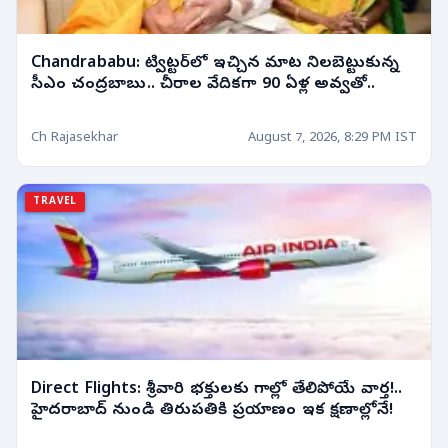
Chandrababu: ట్విట్టర్‌లో ఇచ్చిన మాట నిలబెట్టుకున్న
సీఎం చంద్రబాబు.. చీరాల వేదికగా 90 ఏళ్ల అవ్వతో..
Ch Rajasekhar
August 7, 2026, 8:29 PM IST
TRAVEL
Direct Flights: శ్రీవారి భక్తులకు గాల్లో తేలిపోయే వార్త!..
హైదరాబాద్ నుండి తిరుపతికి ప్రయాణం ఇక క్షణాల్లోనే!