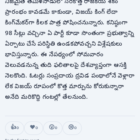
నిజమైతే తమిళనాడులో సరికొత్త రాజకీయ శకం
ప్రారంభం కావడమే కాకుండా, విజయ్ కింగ్ లేదా
కింగ్‌మేకర్‌గా కీలక పాత్ర పోషించనున్నారు. కనిష్ఠంగా
98 సీట్లు వచ్చినా ఏ పార్టీ కూడా సొంతంగా ప్రభుత్వాన్ని
ఏర్పాటు చేసే పరిస్థితి ఉండకపోవచ్చని విశ్లేషకులు
భావిస్తున్నారు. ఈ నేపథ్యంలో సోమవారం
వెలువడనున్న తుది ఫలితాలపై దేశవ్యాప్తంగా ఆసక్తి
నెలకొంది. ఓటర్లు సంప్రదాయ ద్రవిడ పంథాలోనే వెళ్లారా
లేక విజయ్ రూపంలో కొత్త మార్పును కోరుకున్నారా
అనేది మరికొద్ది గంటల్లో తేలనుంది.
👍
❤️
😮
😢
0
0
0
0