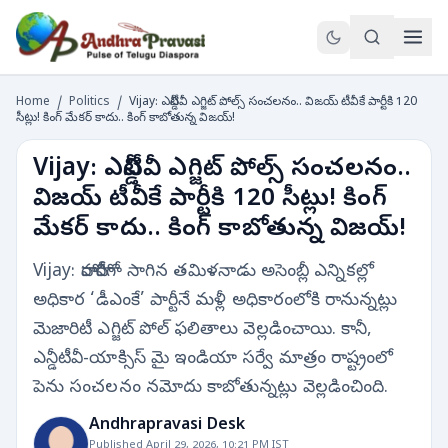
Home
/
Politics
/
Vijay: ఎన్డీటీవీ ఎగ్జిట్‌ పోల్స్‌ సంచలనం.. విజయ్‌ టీవీకే పార్టీకి 120
సీట్లు! కింగ్ మేకర్ కాదు.. కింగ్ కాబోతున్న విజయ్!
Vijay: ఎన్డీటీవీ ఎగ్జిట్‌ పోల్స్‌ సంచలనం..
విజయ్‌ టీవీకే పార్టీకి 120 సీట్లు! కింగ్
మేకర్ కాదు.. కింగ్ కాబోతున్న విజయ్!
Vijay: హోరాహోరీగా సాగిన తమిళనాడు అసెంబ్లీ ఎన్నికల్లో
అధికార ‘డీఎంకే’ పార్టీనే మళ్లీ అధికారంలోకి రానున్నట్లు
మెజారిటీ ఎగ్జిట్‌ పోల్‌ ఫలితాలు వెల్లడించాయి. కానీ,
ఎన్డీటీవీ-యాక్సిస్‌ మై ఇండియా సర్వే మాత్రం రాష్ట్రంలో
పెను సంచలనం నమోదు కాబోతున్నట్లు వెల్లడించింది.
Andhrapravasi Desk
Published April 29, 2026, 10:21 PM IST