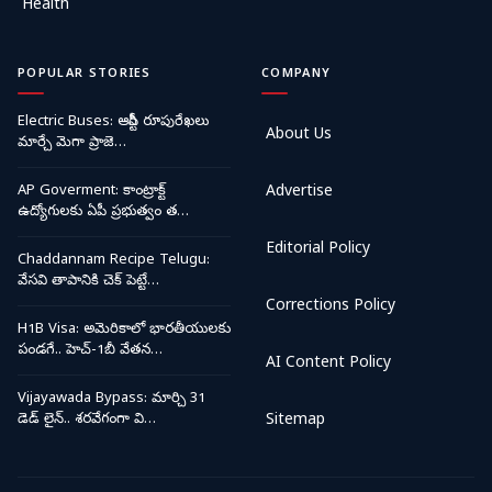
Health
POPULAR STORIES
COMPANY
Electric Buses: ఆర్టీసీ రూపురేఖలు
About Us
మార్చే మెగా ప్రాజె…
AP Goverment: కాంట్రాక్ట్
Advertise
ఉద్యోగులకు ఏపీ ప్రభుత్వం త…
Editorial Policy
Chaddannam Recipe Telugu:
వేసవి తాపానికి చెక్ పెట్టే…
Corrections Policy
H1B Visa: అమెరికాలో భారతీయులకు
పండగే.. హెచ్-1బీ వేతన…
AI Content Policy
Vijayawada Bypass: మార్చి 31
డెడ్ లైన్.. శరవేగంగా వి…
Sitemap