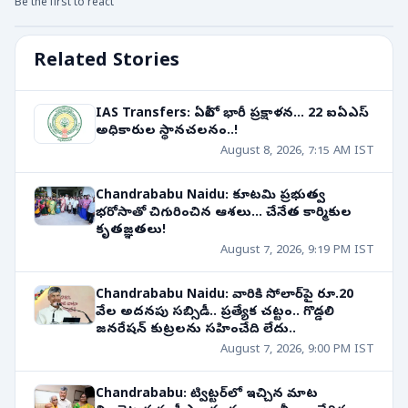
Be the first to react
Related Stories
IAS Transfers: ఏపీలో భారీ ప్రక్షాళన... 22 ఐఏఎస్
అధికారుల స్థానచలనం..!
August 8, 2026, 7:15 AM IST
Chandrababu Naidu: కూటమి ప్రభుత్వ
భరోసాతో చిగురించిన ఆశలు... చేనేత కార్మికుల
కృతజ్ఞతలు!
August 7, 2026, 9:19 PM IST
Chandrababu Naidu: వారికి సోలార్‌పై రూ.20
వేల అదనపు సబ్సిడీ.. ప్రత్యేక చట్టం.. గొడ్డలి
జనరేషన్ కుట్రలను సహించేది లేదు..
August 7, 2026, 9:00 PM IST
Chandrababu: ట్విట్టర్‌లో ఇచ్చిన మాట