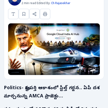
2 min read
·
Edited By:
Ch Rajasekhar
Politics- పుట్టపర్తి ఆకాశంలో స్టీల్త్ గర్జన.. ఏపీ దశ
మార్చనున్న AMCA ప్రాజెక్టు…