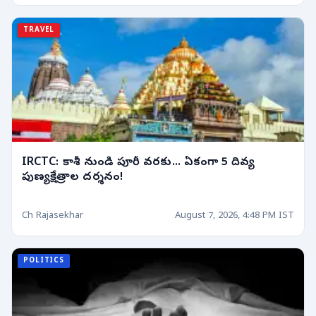
TRAVEL
IRCTC: కాశీ నుండి పూరీ వరకు... ఏకంగా 5 దివ్య
పుణ్యక్షేత్రాల దర్శనం!
Ch Rajasekhar
August 7, 2026, 4:48 PM IST
POLITICS