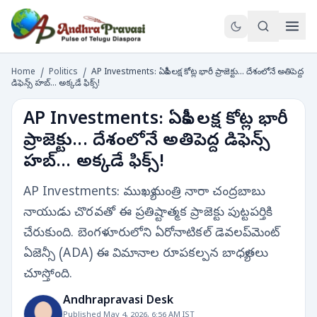
Home
/
Politics
/
AP Investments: ఏపీకి లక్ష కోట్ల భారీ ప్రాజెక్టు... దేశంలోనే అతిపెద్ద
డిఫెన్స్ హబ్... అక్కడే ఫిక్స్!
AP Investments: ఏపీకి లక్ష కోట్ల భారీ
ప్రాజెక్టు... దేశంలోనే అతిపెద్ద డిఫెన్స్
హబ్... అక్కడే ఫిక్స్!
AP Investments: ముఖ్యమంత్రి నారా చంద్రబాబు
నాయుడు చొరవతో ఈ ప్రతిష్టాత్మక ప్రాజెక్టు పుట్టపర్తికి
చేరుకుంది. బెంగళూరులోని ఏరోనాటికల్ డెవలప్‌మెంట్
ఏజెన్సీ (ADA) ఈ విమానాల రూపకల్పన బాధ్యతలు
చూస్తోంది.
Andhrapravasi Desk
Published May 4, 2026, 6:56 AM IST