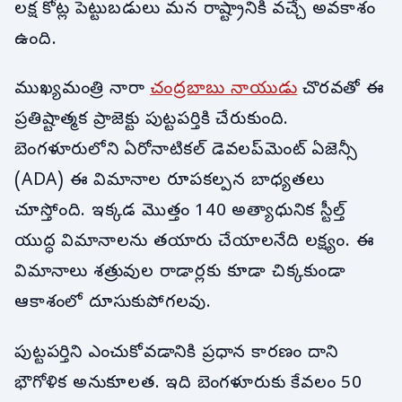
లక్ష కోట్ల పెట్టుబడులు మన రాష్ట్రానికి వచ్చే అవకాశం
ఉంది.
ముఖ్యమంత్రి నారా
చంద్రబాబు నాయుడు
చొరవతో ఈ
ప్రతిష్టాత్మక ప్రాజెక్టు పుట్టపర్తికి చేరుకుంది.
బెంగళూరులోని ఏరోనాటికల్ డెవలప్‌మెంట్ ఏజెన్సీ
(ADA) ఈ విమానాల రూపకల్పన బాధ్యతలు
చూస్తోంది. ఇక్కడ మొత్తం 140 అత్యాధునిక స్టీల్త్
యుద్ధ విమానాలను తయారు చేయాలనేది లక్ష్యం. ఈ
విమానాలు శత్రువుల రాడార్లకు కూడా చిక్కకుండా
ఆకాశంలో దూసుకుపోగలవు.
పుట్టపర్తిని ఎంచుకోవడానికి ప్రధాన కారణం దాని
భౌగోళిక అనుకూలత. ఇది బెంగళూరుకు కేవలం 50