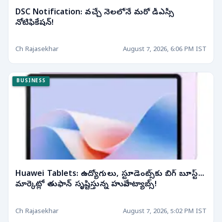
DSC Notification: వచ్చే నెలలోనే మరో డీఎస్సీ
నోటిఫికేషన్!
Ch Rajasekhar
August 7, 2026, 6:06 PM IST
BUSINESS
Huawei Tablets: ఉద్యోగులు, స్టూడెంట్స్‌కు బిగ్ బూస్ట్...
మార్కెట్లో తుఫాన్ సృష్టిస్తున్న హువావే ట్యాబ్స్!
Ch Rajasekhar
August 7, 2026, 5:02 PM IST