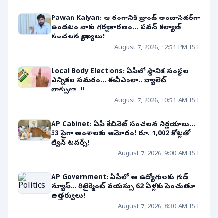
Pawan Kalyan: ఆ రంగానికి బ్రాండ్ అంబాసిడర్‌గా
ఉండటం నాకు గర్వకారణం... పవన్ కల్యాణ్
సంచలన వ్యాఖ్యలు!
August 7, 2026, 12:51 PM IST
Local Body Elections: ఏపీలో స్థానిక సంస్థల
ఎన్నికల సమరం... ఈవీఎంలా.. బ్యాలెట్
బాక్సులా..!!
August 7, 2026, 10:51 AM IST
AP Cabinet: ఏపీ కేబినెట్ సంచలన నిర్ణయాలు...
33 పైగా అంశాలకు ఆమోదం! రూ. 1,002 కోట్లతో
ట్విన్ టవర్స్!
August 7, 2026, 9:00 AM IST
AP Government: ఏపీలో ఆ ఉద్యోగులకు గుడ్
న్యూస్... రిటైర్మెంట్ వయస్సు 62 ఏళ్లకు పెంచుతూ
ఉత్తర్వులు!
August 7, 2026, 8:30 AM IST