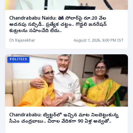
Chandrababu Naidu: వారికి సోలార్‌పై రూ.20 వేల
అదనపు సబ్సిడీ.. ప్రత్యేక చట్టం.. గొడ్డలి జనరేషన్
కుట్రలను సహించేది లేదు..
Ch Rajasekhar
August 7, 2026, 9:00 PM IST
POLITICS
Chandrababu: ట్విట్టర్‌లో ఇచ్చిన మాట నిలబెట్టుకున్న
సీఎం చంద్రబాబు.. చీరాల వేదికగా 90 ఏళ్ల అవ్వతో..