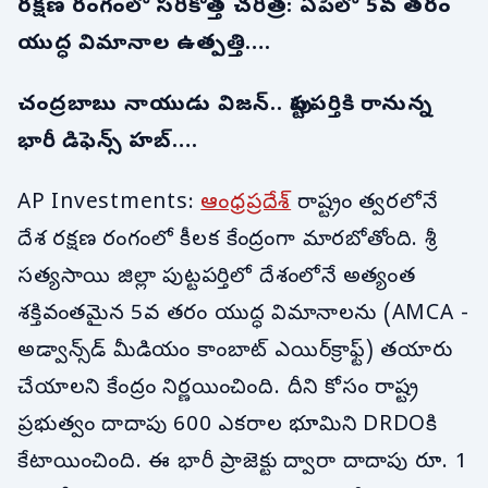
రక్షణ రంగంలో సరికొత్త చరిత్ర: ఏపీలో 5వ తరం
యుద్ధ విమానాల ఉత్పత్తి….
చంద్రబాబు నాయుడు విజన్.. పుట్టపర్తికి రానున్న
భారీ డిఫెన్స్ హబ్….
AP Investments:
ఆంధ్రప్రదేశ్
రాష్ట్రం త్వరలోనే
దేశ రక్షణ రంగంలో కీలక కేంద్రంగా మారబోతోంది. శ్రీ
సత్యసాయి జిల్లా పుట్టపర్తిలో దేశంలోనే అత్యంత
శక్తివంతమైన 5వ తరం యుద్ధ విమానాలను (AMCA -
అడ్వాన్స్‌డ్ మీడియం కాంబాట్ ఎయిర్‌క్రాఫ్ట్) తయారు
చేయాలని కేంద్రం నిర్ణయించింది. దీని కోసం రాష్ట్ర
ప్రభుత్వం దాదాపు 600 ఎకరాల భూమిని DRDOకి
కేటాయించింది. ఈ భారీ ప్రాజెక్టు ద్వారా దాదాపు రూ. 1