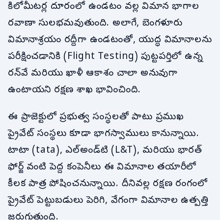
కిలోమీటర్ల దూరంలో ఉండటం వల్ల విమాన భాగాల
రవాణా సులభమవుతుంది. అలాగే, బెంగళూరు
విమానాశ్రయం రద్దీగా ఉండటంతో, యుద్ధ విమానాలను
పరీక్షించడానికి (Flight Testing) పుట్టపర్తిలో ఉన్న
రన్‌వే మరియు ఖాళీ ఆకాశం చాలా అనువుగా
ఉంటాయని రక్షణ శాఖ భావించింది.
ఈ ప్రాజెక్టులో ప్రభుత్వ సంస్థలతో పాటు ప్రముఖ
ప్రైవేట్ సంస్థలు కూడా భాగస్వాములు కానున్నాయి.
టాటా (tata), ఎల్‌అండ్‌టి (L&T), మరియు భారత్
ఫోర్జ్ వంటి పెద్ద కంపెనీలు ఈ విమానాల తయారీలో
కీలక పాత్ర పోషించనున్నాయి. దీనివల్ల రక్షణ రంగంలో
ప్రైవేట్ పెట్టుబడులు పెరిగి, వేగంగా విమానాల ఉత్పత్తి
జరుగుతుంది.