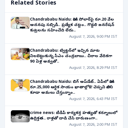
Related Stories
Chandrababu Naidu: వారికి సోలార్‌పై రూ.20 వేల
అదనపు సబ్సిడీ.. ప్రత్యేక చట్టం.. గొడ్డలి జనరేషన్
కుట్రలను సహించేది లేదు..
August 7, 2026, 9:00 PM IST
Chandrababu: ట్విట్టర్‌లో ఇచ్చిన మాట
నిలబెట్టుకున్న సీఎం చంద్రబాబు.. చీరాల వేదికగా
90 ఏళ్ల అవ్వతో..
August 7, 2026, 8:29 PM IST
Chandrababu Naidu: బిగ్ అప్‌డేట్.. ఏపీలో వారికి
రూ.25,000 ఆర్థిక సాయం ఖాతాల్లోకి! చెప్పని వాటిని
కూడా అమలు చేస్తున్నాం..
August 7, 2026, 6:43 PM IST
crime news: టీడీపీ కార్యకర్త హత్యతో కర్నూలులో
ఉద్రిక్తత.. రాళ్లతో దాడి చేసి దారుణంగా..
August 7, 2026, 2:00 PM IST