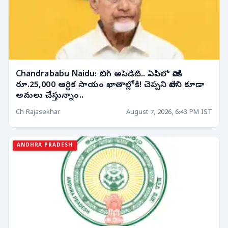
Chandrababu Naidu: బిగ్ అప్‌డేట్.. ఏపీలో వారికి
రూ.25,000 ఆర్థిక సాయం ఖాతాల్లోకి! చెప్పని వాటిని కూడా
అమలు చేస్తున్నాం..
Ch Rajasekhar
August 7, 2026, 6:43 PM IST
ANDHRA PRADESH