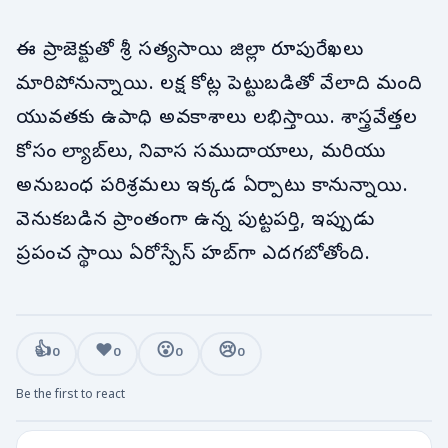
ఈ ప్రాజెక్టుతో శ్రీ సత్యసాయి జిల్లా రూపురేఖలు
మారిపోనున్నాయి. లక్ష కోట్ల పెట్టుబడితో వేలాది మంది
యువతకు ఉపాధి అవకాశాలు లభిస్తాయి. శాస్త్రవేత్తల
కోసం ల్యాబ్‌లు, నివాస సముదాయాలు, మరియు
అనుబంధ పరిశ్రమలు ఇక్కడ ఏర్పాటు కానున్నాయి.
వెనుకబడిన ప్రాంతంగా ఉన్న పుట్టపర్తి, ఇప్పుడు
ప్రపంచ స్థాయి ఏరోస్పేస్ హబ్‌గా ఎదగబోతోంది.
👍
❤️
😮
😢
0
0
0
0
Be the first to react