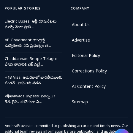
POPULAR STORIES
COMPANY
Electric Buses: ఆర్టీసీ రూపురేఖలు
About Us
మార్చే మెగా ప్రాజె…
AP Goverment: కాంట్రాక్ట్
Advertise
ఉద్యోగులకు ఏపీ ప్రభుత్వం త…
Editorial Policy
Chaddannam Recipe Telugu:
వేసవి తాపానికి చెక్ పెట్టే…
Corrections Policy
H1B Visa: అమెరికాలో భారతీయులకు
పండగే.. హెచ్-1బీ వేతన…
AI Content Policy
Vijayawada Bypass: మార్చి 31
డెడ్ లైన్.. శరవేగంగా వి…
Sitemap
AndhraPravasi is committed to publishing accurate and timely news. Our
editorial team reviews information before publication and updates or