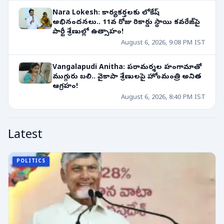
Nara Lokesh: కార్యకర్తలకు లోకేష్
అభినందనలు.. 11వ రోజు రికార్డు స్థాయి కవరేజ్‌పై
పార్టీ శ్రేణుల్లో ఉత్సాహం!
August 6, 2026, 9:08 PM IST
Vangalapudi Anitha: పరామర్శల హంగామాతో
ముగ్గురు బలి.. వైకాపా శ్రేణులపై హోంమంత్రి అనిత
ఆగ్రహం!
August 6, 2026, 8:40 PM IST
Latest
POLITICS