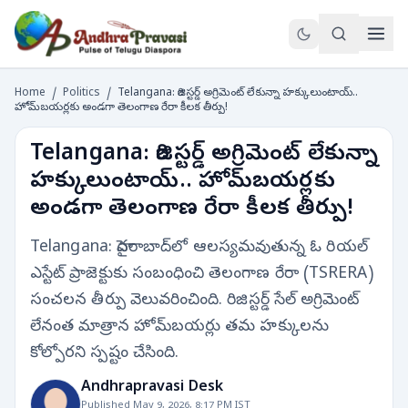
Home
/
Politics
/
Telangana: రిజిస్టర్డ్ అగ్రిమెంట్ లేకున్నా హక్కులుంటాయ్..
హోమ్‌బయర్లకు అండగా తెలంగాణ రేరా కీలక తీర్పు!
Telangana: రిజిస్టర్డ్ అగ్రిమెంట్ లేకున్నా
హక్కులుంటాయ్.. హోమ్‌బయర్లకు
అండగా తెలంగాణ రేరా కీలక తీర్పు!
Telangana: హైదరాబాద్‌లో ఆలస్యమవుతున్న ఓ రియల్
ఎస్టేట్ ప్రాజెక్టుకు సంబంధించి తెలంగాణ రేరా (TSRERA)
సంచలన తీర్పు వెలువరించింది. రిజిస్టర్డ్ సేల్ అగ్రిమెంట్
లేనంత మాత్రాన హోమ్‌బయర్లు తమ హక్కులను
కోల్పోరని స్పష్టం చేసింది.
Andhrapravasi Desk
Published May 9, 2026, 8:17 PM IST