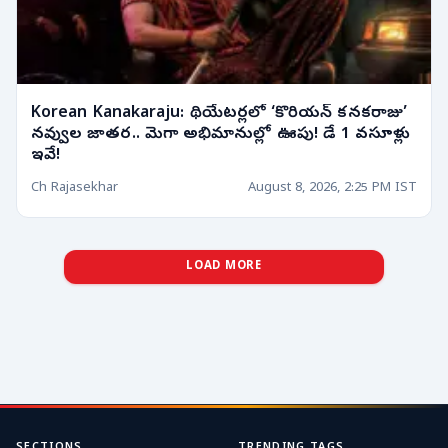
Korean Kanakaraju: థియేటర్లలో ‘కొరియన్ కనకరాజు’
నవ్వుల జాతర.. మెగా అభిమానుల్లో ఊపు! డే 1 వసూళ్లు
ఇవే!
Ch Rajasekhar
August 8, 2026, 2:25 PM IST
LOAD MORE
SECTIONS
TRENDING TAGS