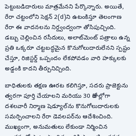
పెట్టుబడిదారులు మాత్రమేనని పేర్కొన్నారు. అయితే,
రేరా చట్టంలోని సెక్షన్ 2(d)ని ఉటంకిస్తూ తెలంగాణ
రేరా ఈ వాదనలను నిర్ద్వంద్వంగా తోసిపుచ్చింది.
డబ్బు చెల్లించిన రసీదులు, అలాట్‌మెంట్ పత్రాలు ఉన్న
ప్రతి ఒక్కరూ చట్టబద్ధమైన కొనుగోలుదారులేనని స్పష్టం
చేస్తూ, రిజిస్టర్డ్ ఒప్పందం లేకపోవడం వారి హక్కులకు
అడ్డంకి కాదని తీర్పునిచ్చింది.
బాధితులకు తక్షణ ఊరట కలిగిస్తూ, సదరు ప్రాజెక్టును
త్వరగా పూర్తి చేయాలని మరియు 30 రోజుల్లోగా
దశలవారీ నిర్మాణ షెడ్యూల్‌ను కొనుగోలుదారులకు
సమర్పించాలని రేరా డెవలపర్‌ను ఆదేశించింది.
ముఖ్యంగా, అనుమతులు లేకుండా నిర్మించిన