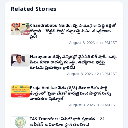
Related Stories
Chandrababu Naidu: చిన్న పామునైనా పెద్ద కర్రతో
కొట్టాలి.. 'గొడ్డలి పార్టీ' కుట్రలపై సీఎం చంద్రబాబు
ఫైర్!
August 8, 2026, 5:14 PM IST
Narayana: వచ్చే ఎన్నికల్లో వైసీపీకి బిగ్ షాక్.. ఒక్క
సీటు కూడా రాదన్న మంత్రి.. ఉద్యోగాల భర్తీపై
కూటమి ప్రభుత్వం క్లారిటీ.!
August 8, 2026, 12:16 PM IST
Praja Vedika: నేడు (8/8) తెలుగుదేశం పార్టీ
కేంద్రంలో 'ప్రజా వేదిక' కార్యక్రమం! పాల్గొననున్న
నాయకుల షెడ్యూల్!
August 8, 2026, 8:39 AM IST
IAS Transfers: ఏపీలో భారీ ప్రక్షాళన... 22
ఐఏఎస్ అధికారుల స్థానచలనం..!