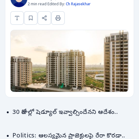
2 min read
·
Edited By:
Ch Rajasekhar
30 రోజుల్లో షెడ్యూల్ ఇవ్వాల్సిందేనని ఆదేశం..
Politics: ఆలస్యమైన ప్రాజెక్టులపై రేరా కొరడా..