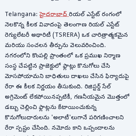
Telangana:
హైదరాబాద్
రియల్ ఎస్టేట్ రంగంలో
నెలకొన్న కీలక వివాదంపై తెలంగాణ రియల్ ఎస్టేట్
రెగ్యులేటరీ అథారిటీ (TSRERA) ఒక చారిత్రాత్మకమైన
మరియు సంచలన తీర్పును వెలువరించింది.
నగరంలోని కొంపల్లి ప్రాంతంలో ఒక ప్రముఖ నిర్మాణ
సంస్థ చేపట్టిన ప్రాజెక్టులో ఫ్లాట్లు కొనుగోలు చేసి
మోసపోయామని బాధితులు దాఖలు చేసిన ఫిర్యాదుపై
రేరా ఈ కీలక నిర్ణయం తీసుకుంది. రిజిస్టర్డ్ సేల్
అగ్రిమెంట్ లేకపోయినప్పటికీ, గణనీయమైన మొత్తంలో
డబ్బు చెల్లించి ఫ్లాట్లను కేటాయించుకున్న
కొనుగోలుదారులను 'అలాటీ'లుగానే పరిగణించాలని
రేరా స్పష్టం చేసింది. నమోదు కాని ఒప్పందాలను