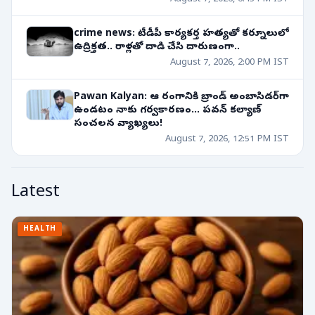
crime news: టీడీపీ కార్యకర్త హత్యతో కర్నూలులో
ఉద్రిక్తత.. రాళ్లతో దాడి చేసి దారుణంగా..
August 7, 2026, 2:00 PM IST
Pawan Kalyan: ఆ రంగానికి బ్రాండ్ అంబాసిడర్‌గా
ఉండటం నాకు గర్వకారణం... పవన్ కల్యాణ్
సంచలన వ్యాఖ్యలు!
August 7, 2026, 12:51 PM IST
Latest
HEALTH