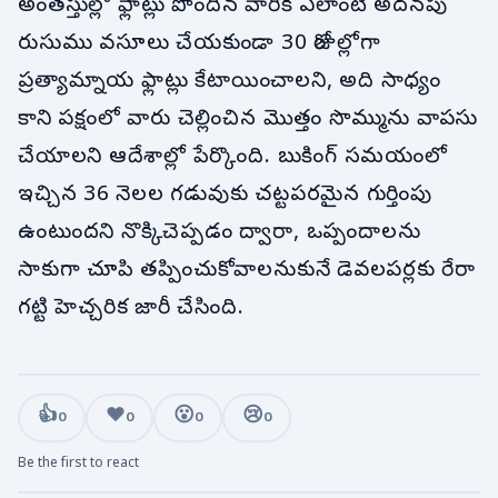
అంతస్తుల్లో ఫ్లాట్లు పొందిన వారికి ఎలాంటి అదనపు
రుసుము వసూలు చేయకుండా 30 రోజుల్లోగా
ప్రత్యామ్నాయ ఫ్లాట్లు కేటాయించాలని, అది సాధ్యం
కాని పక్షంలో వారు చెల్లించిన మొత్తం సొమ్మును వాపసు
చేయాలని ఆదేశాల్లో పేర్కొంది. బుకింగ్ సమయంలో
ఇచ్చిన 36 నెలల గడువుకు చట్టపరమైన గుర్తింపు
ఉంటుందని నొక్కిచెప్పడం ద్వారా, ఒప్పందాలను
సాకుగా చూపి తప్పించుకోవాలనుకునే డెవలపర్లకు రేరా
గట్టి హెచ్చరిక జారీ చేసింది.
👍
❤️
😮
😢
0
0
0
0
Be the first to react