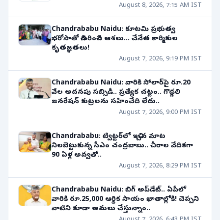
August 8, 2026, 7:15 AM IST
Chandrababu Naidu: కూటమి ప్రభుత్వ
భరోసాతో చిగురించిన ఆశలు... చేనేత కార్మికుల
కృతజ్ఞతలు!
August 7, 2026, 9:19 PM IST
Chandrababu Naidu: వారికి సోలార్‌పై రూ.20
వేల అదనపు సబ్సిడీ.. ప్రత్యేక చట్టం.. గొడ్డలి
జనరేషన్ కుట్రలను సహించేది లేదు..
August 7, 2026, 9:00 PM IST
Chandrababu: ట్విట్టర్‌లో ఇచ్చిన మాట
నిలబెట్టుకున్న సీఎం చంద్రబాబు.. చీరాల వేదికగా
90 ఏళ్ల అవ్వతో..
August 7, 2026, 8:29 PM IST
Chandrababu Naidu: బిగ్ అప్‌డేట్.. ఏపీలో
వారికి రూ.25,000 ఆర్థిక సాయం ఖాతాల్లోకి! చెప్పని
వాటిని కూడా అమలు చేస్తున్నాం..
August 7, 2026, 6:43 PM IST