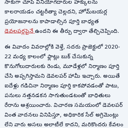
సాకుగా చూపి వినియోగదారుల హక్కులను
కాలరాయడం చట్టరీత్యా చెల్లదని, హోమ్‌బయర్ల
ప్రయోజనాలను కాపాడాల్సిన పూర్తి బాధ్యత
డెవలపర్లపైనే
ఉందని ఈ తీర్పు ద్వారా తేల్చిచెప్పింది.
ఈ వివాదం వివరాల్లోకి వెళ్తే, సదరు ప్రాజెక్టులో 2020-
22 మధ్య కాలంలో ఫ్లాట్లు బుక్ చేసుకున్న
కొనుగోలుదారులకు రెండు, మూడేళ్లలో నిర్మాణం పూర్తి
చేసి అప్పగిస్తామని డెవలపర్ హామీ ఇచ్చారు. అయితే
ఐదేళ్లు గడిచినా నిర్మాణం పూర్తి కాకపోవడంతో పాటు,
పనులు నత్తనడకన సాగుతుండటంతో బాధితులు
రేరాను ఆశ్రయించారు. విచారణ సమయంలో డెవలపర్
వింత వాదనలు వినిపిస్తూ, అధికారిక సేల్ అగ్రిమెంట్లు
లేని వారు అసలు అలాటీలే కాదని, మరికొందరు కేవలం