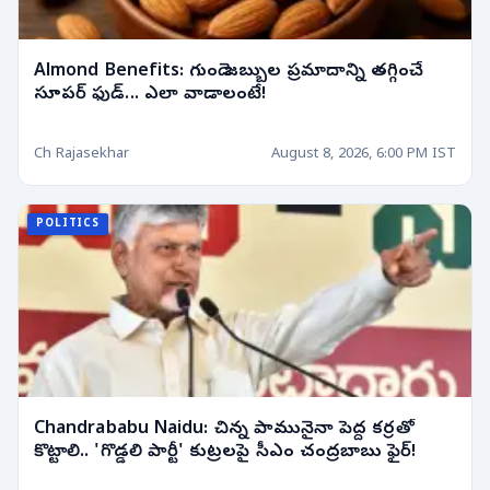
Almond Benefits: గుండె జబ్బుల ప్రమాదాన్ని తగ్గించే
సూపర్ ఫుడ్... ఎలా వాడాలంటే!
Ch Rajasekhar
August 8, 2026, 6:00 PM IST
POLITICS
Chandrababu Naidu: చిన్న పామునైనా పెద్ద కర్రతో
కొట్టాలి.. 'గొడ్డలి పార్టీ' కుట్రలపై సీఎం చంద్రబాబు ఫైర్!