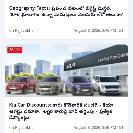
Geography Facts: ప్రపంచ పటంలో బిగ్గెస్ట్ మిస్టరీ..
40% భూభాగం ఉన్నా మనుషులు ఎందుకు లేరో తెలుసా?
Ch Rajasekhar
August 8, 2026, 3:46 PM IST
AUTO
Kia Car Discounts: కారు కొనేవారికి పండగే - కియా
ఆగస్టు ధమాకా.. లగ్జరీ కారుపై భారీ తగ్గింపు - ప్రత్యేక
డిస్కౌంట్లు!
Ch Rajasekhar
August 8, 2026, 3:15 PM IST