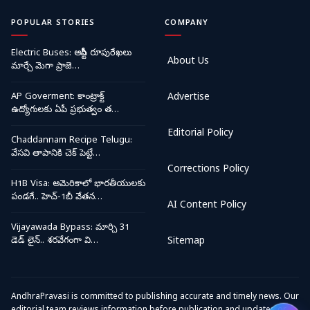
POPULAR STORIES
COMPANY
Electric Buses: ఆర్టీసీ రూపురేఖలు
About Us
మార్చే మెగా ప్రాజె…
AP Goverment: కాంట్రాక్ట్
Advertise
ఉద్యోగులకు ఏపీ ప్రభుత్వం త…
Editorial Policy
Chaddannam Recipe Telugu:
వేసవి తాపానికి చెక్ పెట్టే…
Corrections Policy
H1B Visa: అమెరికాలో భారతీయులకు
పండగే.. హెచ్-1బీ వేతన…
AI Content Policy
Vijayawada Bypass: మార్చి 31
డెడ్ లైన్.. శరవేగంగా వి…
Sitemap
AndhraPravasi is committed to publishing accurate and timely news. Our