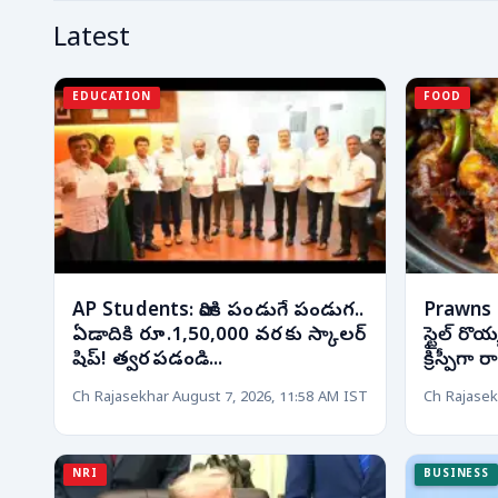
Latest
EDUCATION
FOOD
AP Students: వారికి పండుగే పండుగ..
Prawns Fr
ఏడాదికి రూ.1,50,000 వరకు స్కాలర్
స్టైల్ రొ
షిప్! త్వరపడండి...
క్రిస్పీగా
Ch Rajasekhar
August 7, 2026, 11:58 AM IST
Ch Rajasek
NRI
BUSINESS