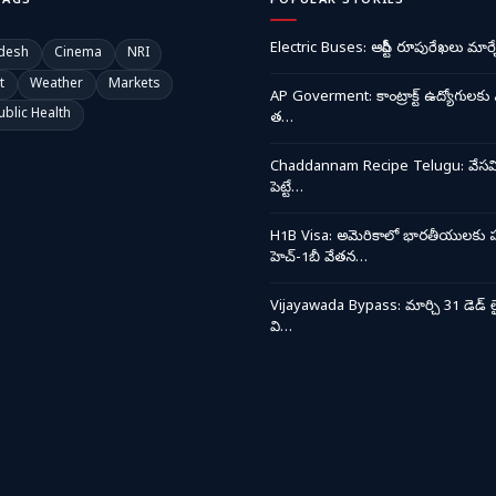
TAGS
POPULAR STORIES
Electric Buses: ఆర్టీసీ రూపురేఖలు మార్చ
desh
Cinema
NRI
t
Weather
Markets
AP Goverment: కాంట్రాక్ట్ ఉద్యోగులకు 
ublic Health
త…
Chaddannam Recipe Telugu: వేసవి త
పెట్టే…
H1B Visa: అమెరికాలో భారతీయులకు ప
హెచ్-1బీ వేతన…
Vijayawada Bypass: మార్చి 31 డెడ్ లై
వి…