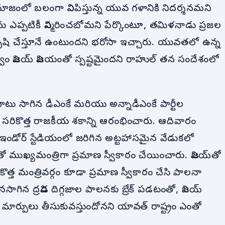
ాజంలో బలంగా వినిపిస్తున్న యువ గళానికి నిదర్శనమని
 ఎప్పటికీ విస్మరించబోమని పేర్కొంటూ, తమిళనాడు ప్రజల
రం కృషి చేస్తూనే ఉంటుందని భరోసా ఇచ్చారు. యువతలో ఉన్న
్వం విజయ్ విజయంతో స్పష్టమైందని రాహుల్ తన సందేశంలో
ు సాగిన డీఎంకే మరియు అన్నాడీఎంకే పార్టీల
 సరికొత్త రాజకీయ శకాన్ని ఆరంభించారు. ఆదివారం
ఇండోర్ స్టేడియంలో జరిగిన అట్టహాసమైన వేడుకలో
యనతో ముఖ్యమంత్రిగా ప్రమాణ స్వీకారం చేయించారు. విజయ్‌తో
త్త మంత్రివర్గం కూడా ప్రమాణ స్వీకారం చేసి పాలనా
ొనసాగిన ద్రవిడ దిగ్గజాల పాలనకు బ్రేక్ పడటంతో, విజయ్
మార్పులు తీసుకువస్తుందోనని యావత్ రాష్ట్రం ఎంతో