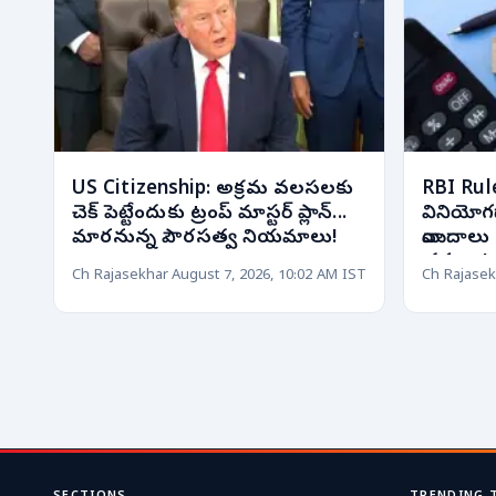
US Citizenship: అక్రమ వలసలకు
RBI Rules:
చెక్ పెట్టేందుకు ట్రంప్ మాస్టర్ ప్లాన్...
వినియోగద
మారనున్న పౌరసత్వ నియమాలు!
వాయిదాలు 
చర్యలు!
Ch Rajasekhar
August 7, 2026, 10:02 AM IST
Ch Rajasek