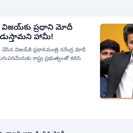
ిజయ్‌కు ప్రధాని మోదీ
నడుస్తామని హామీ!
ేసిన విజయ్‌కి ప్రధానమంత్రి నరేంద్ర మోదీ
ుపరిచేందుకు రాష్ట్ర ప్రభుత్వంతో కలిసి