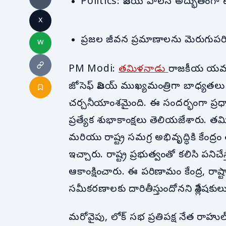
Politics: విజయ్ పాలన అద్భుతంగా ఉ
x
ప్రజల జీవన ప్రమాణాలను మెరుగుపరిచ
w
PM Modi:
తమిళనాడు
రాజకీయ యవనిక
జోసెఫ్ విజయ్ ముఖ్యమంత్రిగా బాధ్యతలు చ
చర్చనీయాంశమైంది. ఈ సందర్భంగా ప్రధా
ప్రత్యేక శుభాకాంక్షలు తెలియజేశారు.
మరియు రాష్ట్ర సమగ్ర అభివృద్ధికి కేంద్
ఇచ్చారు. రాష్ట్ర ప్రభుత్వంతో కలిసి పని
ఆకాంక్షించారు. ఈ పరిణామం కేంద్ర, రాష
సమీకరణాలకు దారితీస్తుందోనని విశ్లేషకులు
మరోవైపు, లోక్ సభ ప్రతిపక్ష నేత రాహ