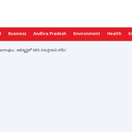
I
Business
Andhra Pradesh
Environment
Health
E
ాంక్షలు.. అభివృద్ధిలో కలిసి నడుస్తామని హామీ!