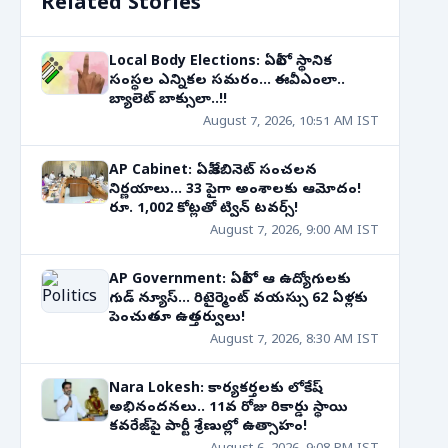
Related Stories
Local Body Elections: ఏపీలో స్థానిక
సంస్థల ఎన్నికల సమరం... ఈవీఎంలా..
బ్యాలెట్ బాక్సులా..!!
August 7, 2026, 10:51 AM IST
AP Cabinet: ఏపీ కేబినెట్ సంచలన
నిర్ణయాలు... 33 పైగా అంశాలకు ఆమోదం!
రూ. 1,002 కోట్లతో ట్విన్ టవర్స్!
August 7, 2026, 9:00 AM IST
AP Government: ఏపీలో ఆ ఉద్యోగులకు
గుడ్ న్యూస్... రిటైర్మెంట్ వయస్సు 62 ఏళ్లకు
పెంచుతూ ఉత్తర్వులు!
August 7, 2026, 8:30 AM IST
Nara Lokesh: కార్యకర్తలకు లోకేష్
అభినందనలు.. 11వ రోజు రికార్డు స్థాయి
కవరేజ్‌పై పార్టీ శ్రేణుల్లో ఉత్సాహం!