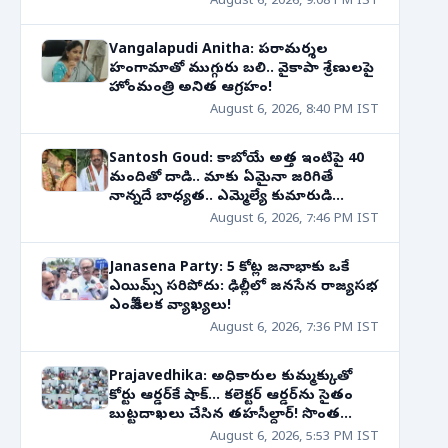
August 6, 2026, 9:08 PM IST
Vangalapudi Anitha: పరామర్శల
హంగామాతో ముగ్గురు బలి.. వైకాపా శ్రేణులపై
హోంమంత్రి అనిత ఆగ్రహం!
August 6, 2026, 8:40 PM IST
Santosh Goud: కాబోయే అత్త ఇంటిపై 40
మందితో దాడి.. మాకు ఏమైనా జరిగితే
నాన్నదే బాధ్యత.. ఎమ్మెల్యే కుమారుడి
సంచలన వ్యాఖ్యలు
August 6, 2026, 7:46 PM IST
Janasena Party: 5 కోట్ల జనాభాకు ఒకే
ఎయిమ్స్ సరిపోదు: ఢిల్లీలో జనసేన రాజ్యసభ
ఎంపీ కీలక వ్యాఖ్యలు!
August 6, 2026, 7:36 PM IST
Prajavedhika: అధికారుల కుమ్మక్కుతో
కోర్టు ఆర్డర్‌కే షాక్... కలెక్టర్ ఆర్డర్‌ను సైతం
బుట్టదాఖలు చేసిన తహసీల్దార్! సొంత
తోడబుట్టినవాడే శత్రువుగా మారితే?
August 6, 2026, 5:53 PM IST