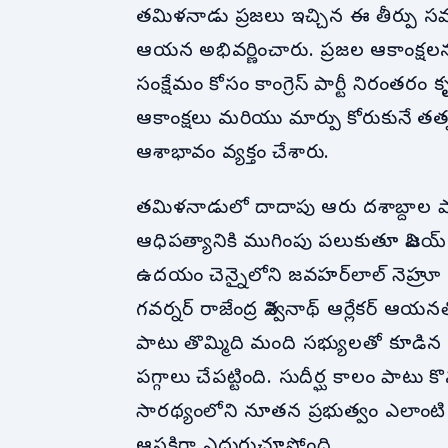
తమిళనాడు ప్రజలు ఇచ్చిన ఈ తీర్పు సమ
ఆయన అభివర్ణించారు. ప్రజల ఆకాంక్షలను
సంక్షేమం కోసం కాంగ్రెస్ పార్టీ నిరంత
ఆకాంక్షలు మరియు మార్పు కోరుకునే తత
ఆశాభావం వ్యక్తం చేశారు.
తమిళనాడులో దాదాపు ఆరు దశాబ్దాల పాట
ఆధిపత్యానికి ముగింపు పలుకుతూ విజయ్
ఉదయం చెన్నైలోని జవహర్‌లాల్ నెహ్రూ 
గవర్నర్ రాజేంద్ర విశ్వనాథ్ ఆర్లేకర్ ఆ
పాటు తొమ్మిది మంది సభ్యులతో కూడిన కొ
పగ్గాలు చేపట్టింది. సుదీర్ఘ కాలం పాటు క
సారథ్యంలోని నూతన ప్రభుత్వం ఎలాంటి 
ఆసక్తిగా ఎదురుచూస్తోంది.