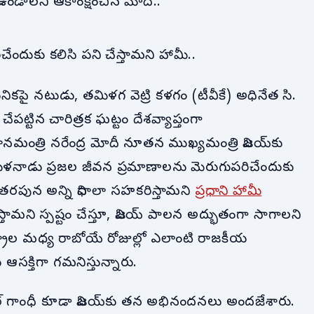
ండాలని ఆకాంక్షించిన మోదీ..
ేందుకు కలిసి పని చేస్తామని హామీ..
పై నటుడు, తమిళగ వెట్రి కళగం (టీవీకే) అధినేత సి.
ేపట్టిన చారిత్రక ఘట్టం దేశవ్యాప్తంగా
నమంత్రి నరేంద్ర మోదీ నూతన ముఖ్యమంత్రి విజయ్‌కు
 తమిళనాడు ప్రజల జీవన ప్రమాణాలను మెరుగుపరిచేందుకు
రం తరపున అన్ని విధాలా సహకరిస్తామని
ప్రధాని హామీ
చేస్తామని స్పష్టం చేస్తూ, విజయ్ పాలన అద్భుతంగా సాగాలని
్ట్రాల మధ్య రాబోయే రోజుల్లో ఎలాంటి రాజకీయ
 ఆసక్తిగా గమనిస్తున్నారు.
ుల్ గాంధీ కూడా విజయ్‌కు తన అభినందనలు అందజేశారు.