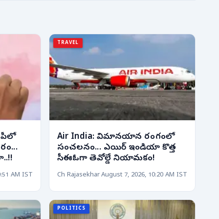
TRAVEL
పీలో
Air India: విమానయాన రంగంలో
రం...
సంచలనం... ఎయిర్ ఇండియా కొత్త
..!!
సీఈఓగా తెవోల్డే నియామకం!
0:51 AM IST
Ch Rajasekhar
August 7, 2026, 10:20 AM IST
POLITICS