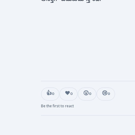
👍
❤️
😮
😢
0
0
0
0
Be the first to react