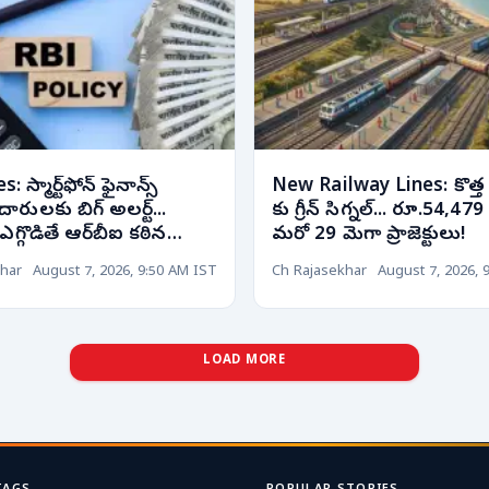
 స్మార్ట్‌ఫోన్ ఫైనాన్స్
New Railway Lines: కొత్త రై
ారులకు బిగ్ అలర్ట్...
కు గ్రీన్ సిగ్నల్... రూ.54,479
ఎగ్గొడితే ఆర్‌బీఐ కఠిన
మరో 29 మెగా ప్రాజెక్టులు!
har
August 7, 2026, 9:50 AM IST
Ch Rajasekhar
August 7, 2026, 
LOAD MORE