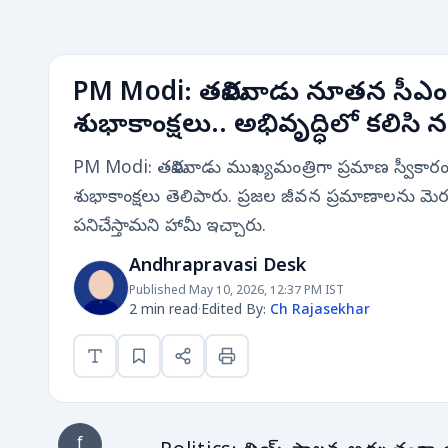
PM Modi: తమిళనాడు నూతన సీఎం వ
శుభాకాంక్షలు.. అభివృద్ధిలో కలిసి 
PM Modi: తమిళనాడు ముఖ్యమంత్రిగా ప్రమాణ స్వీకారం చ
శుభాకాంక్షలు తెలిపారు. ప్రజల జీవన ప్రమాణాలను మెరుగ
పనిచేస్తామని హామీ ఇచ్చారు.
Andhrapravasi Desk
Published May 10, 2026, 12:37 PM IST
2 min read
·
Edited By:
Ch Rajasekhar
f