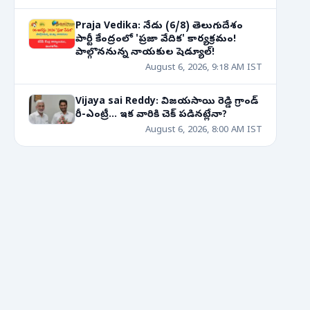
Praja Vedika: నేడు (6/8) తెలుగుదేశం
పార్టీ కేంద్రంలో 'ప్రజా వేదిక' కార్యక్రమం!
పాల్గొననున్న నాయకుల షెడ్యూల్!
August 6, 2026, 9:18 AM IST
Vijaya sai Reddy: విజయసాయి రెడ్డి గ్రాండ్
రీ-ఎంట్రీ... ఇక వారికి చెక్ పడినట్లేనా?
August 6, 2026, 8:00 AM IST