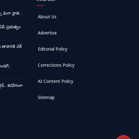
COMPANY
ే మెగా ప్రాజె…
About Us
ఏపీ ప్రభుత్వం
Advertise
ాపానికి చెక్
Editorial Policy
Corrections Policy
ండగే..
AI Content Policy
న్.. శరవేగంగా
Sitemap