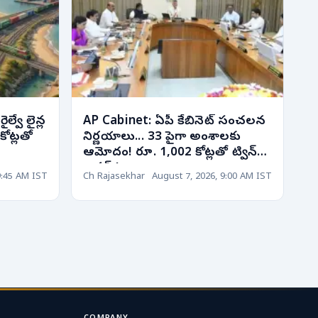
ల్వే లైన్ల
AP Cabinet: ఏపీ కేబినెట్ సంచలన
 కోట్లతో
నిర్ణయాలు... 33 పైగా అంశాలకు
ఆమోదం! రూ. 1,002 కోట్లతో ట్విన్
టవర్స్!
9:45 AM IST
Ch Rajasekhar
August 7, 2026, 9:00 AM IST