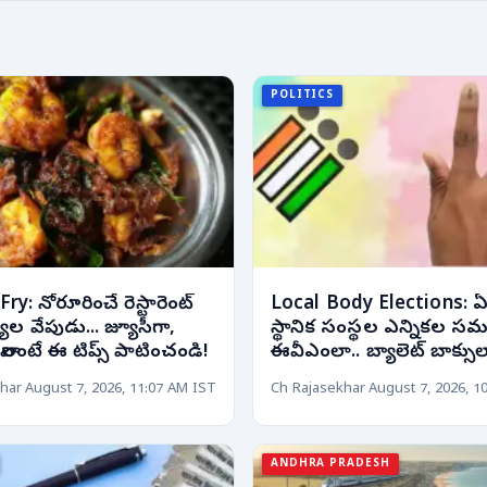
POLITICS
y: నోరూరించే రెస్టారెంట్
Local Body Elections: ఏ
య్యల వేపుడు... జ్యూసీగా,
స్థానిక సంస్థల ఎన్నికల సమ
 రావాలంటే ఈ టిప్స్ పాటించండి!
ఈవీఎంలా.. బ్యాలెట్ బాక్సులా
har
August 7, 2026, 11:07 AM IST
Ch Rajasekhar
August 7, 2026, 1
ANDHRA PRADESH