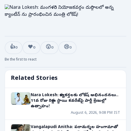
👍
❤️
😮
😢
0
0
0
0
Be the first to react
Related Stories
Nara Lokesh: కార్యకర్తలకు లోకేష్ అభినందనలు..
11వ రోజు రికార్డు స్థాయి కవరేజ్‌పై పార్టీ శ్రేణుల్లో
ఉత్సాహం!
August 6, 2026, 9:08 PM IST
Vangalapudi Anitha: పరామర్శల హంగామాతో