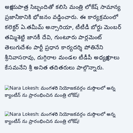
అక్షయపాత్ర సిబ్బందితో కలిసి మంత్రి లోకేష్ సామాన్య
ప్రజానీకానికి భోజనం వడ్డించారు. ఈ కార్యక్రమంలో
కలెక్టర్ ఏ.తమీమ్ అన్సారియా, టీటీడీ బోర్డు మెంబర్
తమ్మిశెట్టి జానకీ దేవి, గుంటూరు పార్లమెంట్
తెలుగుదేశం పార్టీ ప్రధాన కార్యదర్శి పోతినేని
శ్రీనివాసరావు, దుగ్గిరాల మండల టీడీపీ అధ్యక్షురాలు
కేసమనేని శ్రీ అనిత తదితరులు పాల్గొన్నారు.