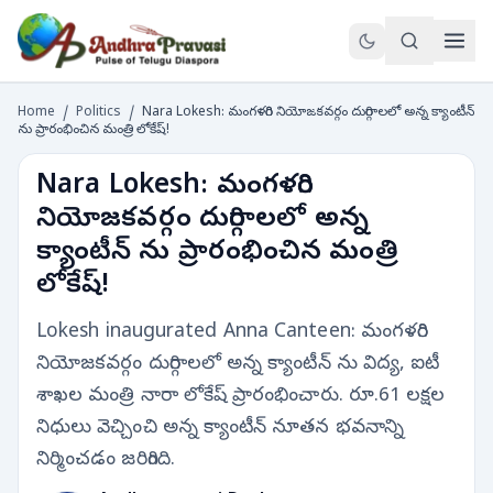
Home
/
Politics
/
Nara Lokesh: మంగళగిరి నియోజకవర్గం దుగ్గిరాలలో అన్న క్యాంటీన్
ను ప్రారంభించిన మంత్రి లోకేష్!
Nara Lokesh: మంగళగిరి
నియోజకవర్గం దుగ్గిరాలలో అన్న
క్యాంటీన్ ను ప్రారంభించిన మంత్రి
లోకేష్!
Lokesh inaugurated Anna Canteen: మంగళగిరి
నియోజకవర్గం దుగ్గిరాలలో అన్న క్యాంటీన్ ను విద్య, ఐటీ
శాఖల మంత్రి నారా లోకేష్ ప్రారంభించారు. రూ.61 లక్షల
నిధులు వెచ్చించి అన్న క్యాంటీన్ నూతన భవనాన్ని
నిర్మించడం జరిగింది.