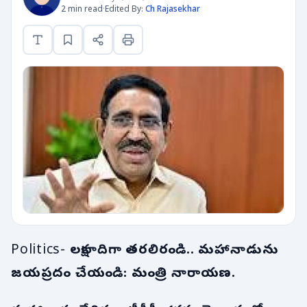
2 min read
·
Edited By:
Ch Rajasekhar
Politics-
లక్షలాదిగా తరలిరండి.. మహానాడును
జయప్రదం చేయండి: మంత్రి నారాయణ.