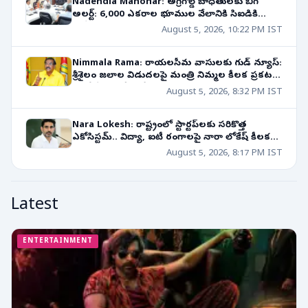
Nadendla Manohar: అగ్రిగోల్డ్ బాధితులకు బిగ్
అలర్ట్: 6,000 ఎకరాల భూముల వేలానికి సిఐడికి
ఆదేశాలు!
August 5, 2026, 10:22 PM IST
Nimmala Rama: రాయలసీమ వాసులకు గుడ్ న్యూస్:
శ్రీశైలం జలాల విడుదలపై మంత్రి నిమ్మల కీలక ప్రకటన!
రాబోయే 10 రోజుల్లో..
August 5, 2026, 8:32 PM IST
Nara Lokesh: రాష్ట్రంలో స్టార్టప్‌లకు సరికొత్త
ఎకోసిస్టమ్.. విద్యా, ఐటీ రంగాలపై నారా లోకేష్ కీలక
వ్యాఖ్యలు!
August 5, 2026, 8:17 PM IST
Latest
ENTERTAINMENT