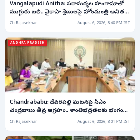
Vangalapudi Anitha: పరామర్శల హంగామాతో
ముగ్గురు బలి.. వైకాపా శ్రేణులపై హోంమంత్రి అనిత
ఆగ్రహం!
Ch Rajasekhar
August 6, 2026, 8:40 PM IST
ANDHRA PRADESH
Chandrababu: దేవరపల్లి ఘటనపై సీఎం
చంద్రబాబు తీవ్ర ఆగ్రహం.. శాంతిభద్రతలకు భంగం
కలిగిస్తే కఠిన చర్యలు తప్పవని హెచ్చరిక!
Ch Rajasekhar
August 6, 2026, 8:01 PM IST