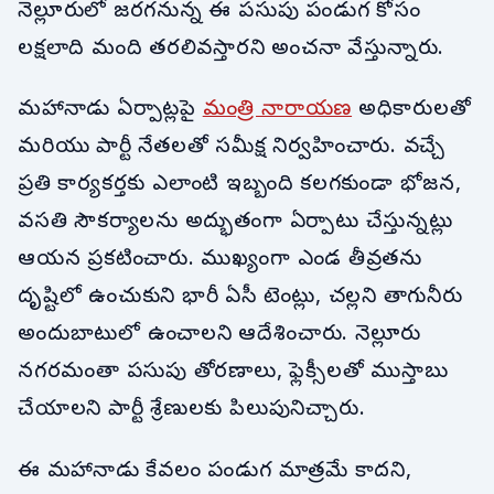
నెల్లూరులో జరగనున్న ఈ పసుపు పండుగ కోసం
లక్షలాది మంది తరలివస్తారని అంచనా వేస్తున్నారు.
మహానాడు ఏర్పాట్లపై
మంత్రి నారాయణ
అధికారులతో
మరియు పార్టీ నేతలతో సమీక్ష నిర్వహించారు. వచ్చే
ప్రతి కార్యకర్తకు ఎలాంటి ఇబ్బంది కలగకుండా భోజన,
వసతి సౌకర్యాలను అద్భుతంగా ఏర్పాటు చేస్తున్నట్లు
ఆయన ప్రకటించారు. ముఖ్యంగా ఎండ తీవ్రతను
దృష్టిలో ఉంచుకుని భారీ ఏసీ టెంట్లు, చల్లని తాగునీరు
అందుబాటులో ఉంచాలని ఆదేశించారు. నెల్లూరు
నగరమంతా పసుపు తోరణాలు, ఫ్లెక్సీలతో ముస్తాబు
చేయాలని పార్టీ శ్రేణులకు పిలుపునిచ్చారు.
ఈ మహానాడు కేవలం పండుగ మాత్రమే కాదని,