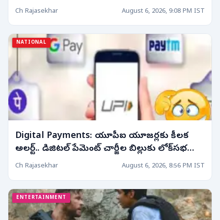
ఉత్సాహం!
Ch Rajasekhar
August 6, 2026, 9:08 PM IST
NATIONAL
Digital Payments: యూపీఐ యూజర్లకు కీలక
అలర్ట్.. డిజిటల్ పేమెంట్ చార్జీల బిల్లుకు లోక్‌సభ
ఆమోదం! వినియోగదారుల్లో పెరిగిన ఉత్కంఠ!
Ch Rajasekhar
August 6, 2026, 8:56 PM IST
ENTERTAINMENT