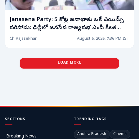
Janasena Party: 5 కోట్ల జనాభాకు ఒకే ఎయిమ్స్
సరిపోదు: ఢిల్లీలో జనసేన రాజ్యసభ ఎంపీ కీలక
వ్యాఖ్యలు!
Ch Rajasekhar
August 6, 2026, 7:36 PM IST
LOAD MORE
SECTIONS
TRENDING TAGS
Andhra Pradesh
Cinema
Breaking News