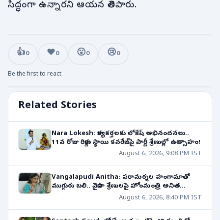
సిద్ధంగా ఉన్నారని ఆయన తెలిపారు.
👍
❤️
😮
😢
0
0
0
0
Be the first to react
Related Stories
Nara Lokesh: కార్యకర్తలకు లోకేష్ అభినందనలు..
11వ రోజు రికార్డు స్థాయి కవరేజ్‌పై పార్టీ శ్రేణుల్లో ఉత్సాహం!
August 6, 2026, 9:08 PM IST
Vangalapudi Anitha: పరామర్శల హంగామాతో
ముగ్గురు బలి.. వైకాపా శ్రేణులపై హోంమంత్రి అనిత
ఆగ్రహం!
August 6, 2026, 8:40 PM IST