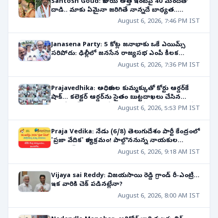
Santosh Goud: కాబోయే అత్త ఇంటిపై 40 మందితో
దాడి.. మాకు ఏమైనా జరిగితే నాన్నదే బాధ్యత..
ఎమ్మెల్యే కుమారుడి సంచలన వ్యాఖ్యలు
August 6, 2026, 7:46 PM IST
Janasena Party: 5 కోట్ల జనాభాకు ఒకే ఎయిమ్స్
సరిపోదు: ఢిల్లీలో జనసేన రాజ్యసభ ఎంపీ కీలక
వ్యాఖ్యలు!
August 6, 2026, 7:36 PM IST
Prajavedhika: అధికారుల కుమ్మక్కుతో కోర్టు ఆర్డర్‌కే
షాక్... కలెక్టర్ ఆర్డర్‌ను సైతం బుట్టదాఖలు చేసిన
తహసీల్దార్! సొంత తోడబుట్టినవాడే శత్రువుగా మారితే?
August 6, 2026, 5:53 PM IST
Praja Vedika: నేడు (6/8) తెలుగుదేశం పార్టీ కేంద్రంలో
'ప్రజా వేదిక' కార్యక్రమం! పాల్గొననున్న నాయకుల
షెడ్యూల్!
August 6, 2026, 9:18 AM IST
Vijaya sai Reddy: విజయసాయి రెడ్డి గ్రాండ్ రీ-ఎంట్రీ...
ఇక వారికి చెక్ పడినట్లేనా?
August 6, 2026, 8:00 AM IST