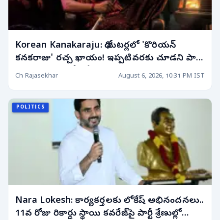
Korean Kanakaraju: థియేటర్లలో 'కొరియన్
కనకరాజు' రచ్చ ఖాయం! ఇప్పటివరకు చూడని పాత్ర
అంటున్న మెగా హీరో!
Ch Rajasekhar
August 6, 2026, 10:31 PM IST
POLITICS
Nara Lokesh: కార్యకర్తలకు లోకేష్ అభినందనలు..
11వ రోజు రికార్డు స్థాయి కవరేజ్‌పై పార్టీ శ్రేణుల్లో