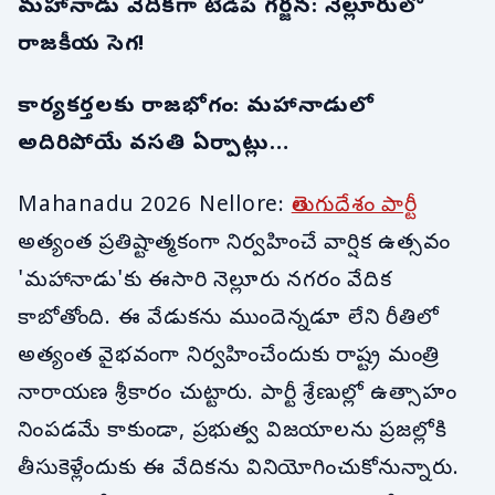
మహానాడు వేదికగా టీడీపీ గర్జన: నెల్లూరులో
రాజకీయ సెగ!
కార్యకర్తలకు రాజభోగం: మహానాడులో
అదిరిపోయే వసతి ఏర్పాట్లు…
Mahanadu 2026 Nellore:
తెలుగుదేశం పార్టీ
అత్యంత ప్రతిష్టాత్మకంగా నిర్వహించే వార్షిక ఉత్సవం
'మహానాడు'కు ఈసారి నెల్లూరు నగరం వేదిక
కాబోతోంది. ఈ వేడుకను ముందెన్నడూ లేని రీతిలో
అత్యంత వైభవంగా నిర్వహించేందుకు రాష్ట్ర మంత్రి
నారాయణ శ్రీకారం చుట్టారు. పార్టీ శ్రేణుల్లో ఉత్సాహం
నింపడమే కాకుండా, ప్రభుత్వ విజయాలను ప్రజల్లోకి
తీసుకెళ్లేందుకు ఈ వేదికను వినియోగించుకోనున్నారు.