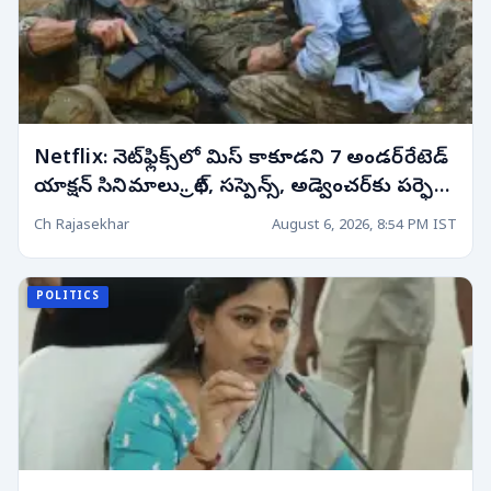
Netflix: నెట్‌ఫ్లిక్స్‌లో మిస్ కాకూడని 7 అండర్‌రేటెడ్
యాక్షన్ సినిమాలు.. థ్రిల్, సస్పెన్స్, అడ్వెంచర్‌కు పర్ఫెక్ట్
ఛాయిస్!
Ch Rajasekhar
August 6, 2026, 8:54 PM IST
POLITICS