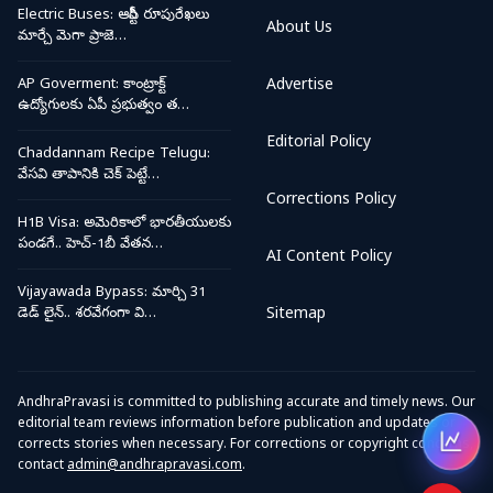
Electric Buses: ఆర్టీసీ రూపురేఖలు
About Us
మార్చే మెగా ప్రాజె…
AP Goverment: కాంట్రాక్ట్
Advertise
ఉద్యోగులకు ఏపీ ప్రభుత్వం త…
Editorial Policy
Chaddannam Recipe Telugu:
వేసవి తాపానికి చెక్ పెట్టే…
Corrections Policy
H1B Visa: అమెరికాలో భారతీయులకు
పండగే.. హెచ్-1బీ వేతన…
AI Content Policy
Vijayawada Bypass: మార్చి 31
డెడ్ లైన్.. శరవేగంగా వి…
Sitemap
AndhraPravasi is committed to publishing accurate and timely news. Our
editorial team reviews information before publication and updates or
corrects stories when necessary. For corrections or copyright concerns,
Open
contact
admin@andhrapravasi.com
.