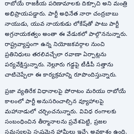
రాబోయే రాజకీయ పరిణామాలకు దిక్సూచి అని మంత్రి
అభిప్రాయపడ్డారు. పార్టీ అధినేత నారా చంద్రబాబు
నాయుడు, యువ నాయకుడు లోకేష్‌తో పాటు పార్టీ
అగ్రనాయకత్వం అంతా ఈ వేడుకలో పాల్గొననున్నారు.
రాష్ట్రవ్యాప్తంగా ఉన్న నియోజకవర్గాల నుంచి
ప్రతినిధులు తరలివచ్చేలా రవాణా ఏర్పాట్లను
పర్యవేక్షిస్తున్నారు. నెల్లూరు గడ్డపై టీడీపీ సత్తాను
చాటిచెప్పేలా ఈ కార్యక్రమాన్ని రూపొందిస్తున్నారు.
ప్రజా వ్యతిరేక విధానాలపై పోరాటం మరియు రాబోయే
కాలంలో పార్టీ అనుసరించాల్సిన వ్యూహాలపై
మహానాడులో చర్చించనున్నారు. వివిధ రంగాలకు
సంబంధించిన తీర్మానాలను ప్రవేశపెట్టి, ప్రజల
సమస్యలపై స్పష్టమైన హామీలు ఇచ్చే అవకాశం ఉంది.