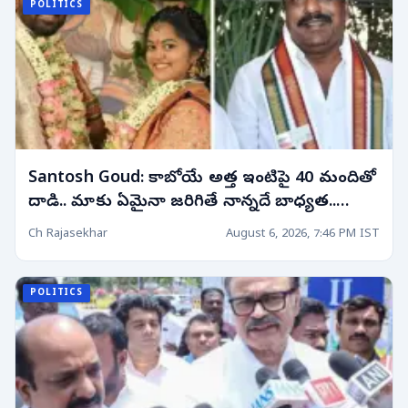
POLITICS
Santosh Goud: కాబోయే అత్త ఇంటిపై 40 మందితో
దాడి.. మాకు ఏమైనా జరిగితే నాన్నదే బాధ్యత..
ఎమ్మెల్యే కుమారుడి సంచలన వ్యాఖ్యలు
Ch Rajasekhar
August 6, 2026, 7:46 PM IST
POLITICS