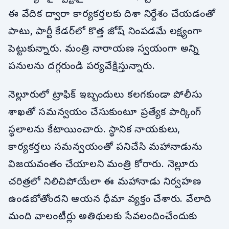
ఈ వేదిక ద్వారా కార్యకర్తలకు దిశా నిర్దేశం చేయడంతో
పాటు, పార్టీ కేడర్‌లో కొత్త జోష్ నింపడమే లక్ష్యంగా
పెట్టుకున్నారు. మంత్రి నారాయణ స్వయంగా అన్ని
పనులను దగ్గరుండి పర్యవేక్షిస్తున్నారు.
నెల్లూరులో ట్రాఫిక్ ఇబ్బందులు కలగకుండా పోలీసు
శాఖతో సమన్వయం చేసుకుంటూ ప్రత్యేక పార్కింగ్
స్థలాలను కేటాయించారు. స్థానిక నాయకులు,
కార్యకర్తలు సమన్వయంతో పనిచేసి మహానాడును
విజయవంతం చేయాలని మంత్రి కోరారు. నెల్లూరు
చరిత్రలో నిలిచిపోయేలా ఈ మహానాడు నిర్వహణ
ఉండబోతోందని ఆయన ధీమా వ్యక్తం చేశారు. వేలాది
మంది వాలంటీర్లు అతిథులకు సేవలందించేందుకు