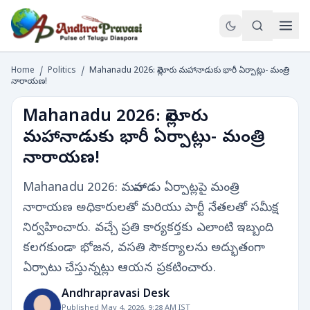
Home
/
Politics
/
Mahanadu 2026: నెల్లూరు మహానాడుకు భారీ ఏర్పాట్లు- మంత్రి
నారాయణ!
Mahanadu 2026: నెల్లూరు
మహానాడుకు భారీ ఏర్పాట్లు- మంత్రి
నారాయణ!
Mahanadu 2026: మహానాడు ఏర్పాట్లపై మంత్రి
నారాయణ అధికారులతో మరియు పార్టీ నేతలతో సమీక్ష
నిర్వహించారు. వచ్చే ప్రతి కార్యకర్తకు ఎలాంటి ఇబ్బంది
కలగకుండా భోజన, వసతి సౌకర్యాలను అద్భుతంగా
ఏర్పాటు చేస్తున్నట్లు ఆయన ప్రకటించారు.
Andhrapravasi Desk
Published May 4, 2026, 9:28 AM IST