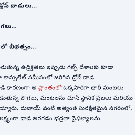
రోన్ దాడులు…
పొగలు…
ంలో బీభత్సం…
ున్న ఉద్రిక్తతలు ఇప్పుడు గల్ఫ్ దేశాలకు కూడా
ాన్సులేట్ సమీపంలో జరిగిన డ్రోన్ దాడి
దాడి కారణంగా ఆ
ప్రాంతంలో
ఒక్కసారిగా భారీ మంటలు
డుతున్న పొగలు, మంటలను చూసి స్థానిక ప్రజలు మరియు
య్యారు. దుబాయ్ వంటి అత్యంత సురక్షితమైన నగరంలో,
లక్ష్యంగా దాడి జరగడం భద్రతా వైఫల్యాలను