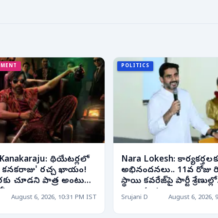
NMENT
POLITICS
Kanakaraju: థియేటర్లలో
Nara Lokesh: కార్యకర్తలకు
్ కనకరాజు' రచ్చ ఖాయం!
అభినందనలు.. 11వ రోజు రిక
రకు చూడని పాత్ర అంటున్న
స్థాయి కవరేజ్‌పై పార్టీ శ్రేణుల్లో
ో!
ఉత్సాహం!
August 6, 2026, 10:31 PM IST
Srujani D
August 6, 2026, 