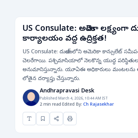
US Consulate: అమెరికా లక్ష్యంగా దు
కార్యాలయం వద్ద ఉద్రిక్తత!
US Consulate: దుబాయ్‌లోని అమెరికా కాన్సులేట్ సమ
చెలరేగాయి. పశ్చిమాసియాలో నెలకొన్న యుద్ధ పరిస్థితు
అనుమానిస్తున్నారు. యూఏఈ అధికారులు మంటలను అ
లోతైన దర్యాప్తు చేస్తున్నారు.
Andhrapravasi Desk
Published March 4, 2026, 10:44 AM IST
2 min read
·
Edited By:
Ch Rajasekhar