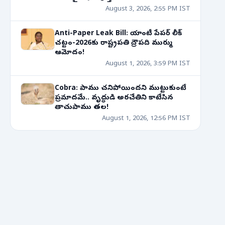
August 3, 2026, 2:55 PM IST
Anti-Paper Leak Bill: యాంటీ పేపర్ లీక్
చట్టం-2026కు రాష్ట్రపతి ద్రౌపది ముర్ము
ఆమోదం!
August 1, 2026, 3:59 PM IST
Cobra: పాము చనిపోయిందని ముట్టుకుంటే
ప్రమాదమే.. వృద్ధుడి అరచేతిని కాటేసిన
తాచుపాము తల!
August 1, 2026, 12:56 PM IST