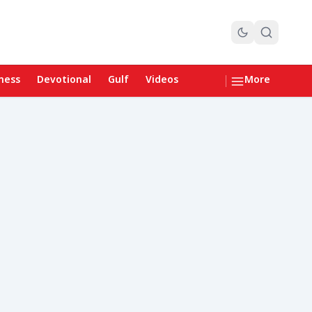
ness
Devotional
Gulf
Videos
More