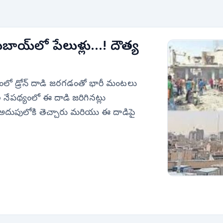
బాయ్‌లో పేలుళ్లు...! దౌత్య
ీపంలో డ్రోన్ దాడి జరగడంతో భారీ మంటలు
ల నేపథ్యంలో ఈ దాడి జరిగినట్లు
దుపులోకి తెచ్చారు మరియు ఈ దాడిపై