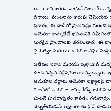
ఈ ఘటన జరిగిన వెంటనే దుబాయ్ అగ్
దిగాయి. మంటలను అదుపు చేసేందుకు గం
ప్రకారం, ఈ దాడిలో ప్రాణనష్టం గురించి
అమెరికా కాన్సులేట్ భవనానికి సమీపంల
సురక్షిత ప్రాంతాలకు తరలించారు. ఈ
ప్రభుత్వం మరియు అమెరికా నిఘా సంస్
ఇటీవల ఇరాన్ మరియు ఇజ్రాయెల్ మధ్య
ఉండవచ్చని విశ్లేషకులు భావిస్తున్నారు.
అనుకూల వర్గాలు అమెరికా లక్ష్యాలపై 
కరాచీలో అమెరికా కాన్సులేట్‌పై జరిగిన 
ఘటనే పునరావృతం కావడం గమనార్హం. గల
దెబ్బతీయడమే లక్ష్యంగా ఈ డ్రోన్ దాడులు