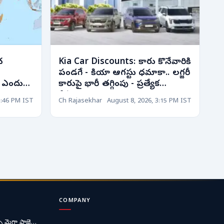
చ
Kia Car Discounts: కారు కొనేవారికి
పండగే - కియా ఆగస్టు ధమాకా.. లగ్జరీ
 ఎందుకు
కారుపై భారీ తగ్గింపు - ప్రత్యేక
డిస్కౌంట్లు!
3:46 PM IST
Ch Rajasekhar
August 8, 2026, 3:15 PM IST
COMPANY
ే మెగా ప్రాజె…