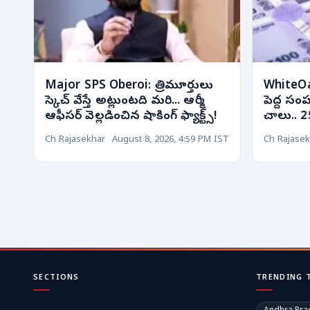
Major SPS Oberoi: త్రిమూర్తులు
WhiteOak
స్కెచ్ వేస్తే అట్లుంటది మరి... ఆర్మీ
పెద్ద సం
ఆఫీసర్ వెల్లడించిన షాకింగ్ ఫ్యాక్ట్స్!
చాలు.. 2
Ch Rajasekhar
August 8, 2026, 4:59 PM IST
Ch Rajasek
SECTIONS
TRENDING 