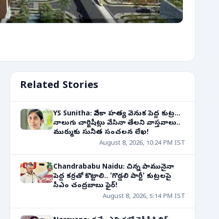
Related Stories
YS Sunitha: వివేకా హత్య వెనుక పెద్ద కుట్ర...
నాలుగు చార్జిషీట్లు వేసినా తేలని వాస్తవాలు..
ముర్ముకు సునీత సంచలన లేఖ!
August 8, 2026, 10:24 PM IST
Chandrababu Naidu: చిన్న పామునైనా
పెద్ద కర్రతో కొట్టాలి.. 'గొడ్డలి పార్టీ' కుట్రలపై
సీఎం చంద్రబాబు ఫైర్!
August 8, 2026, 5:14 PM IST