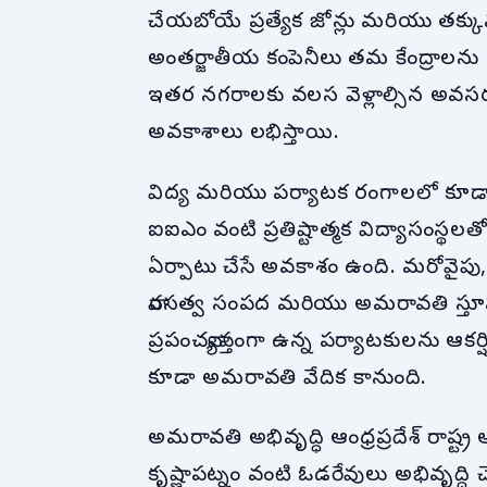
చేయబోయే ప్రత్యేక జోన్లు మరియు తక్కు
అంతర్జాతీయ కంపెనీలు తమ కేంద్రాలను ఇ
ఇతర నగరాలకు వలస వెళ్లాల్సిన అవసరం ల
అవకాశాలు లభిస్తాయి.
విద్య మరియు పర్యాటక రంగాలలో కూడ
ఐఐఎం వంటి ప్రతిష్టాత్మక విద్యాసంస్థల
ఏర్పాటు చేసే అవకాశం ఉంది. మరోవైపు, 
వారసత్వ సంపద మరియు అమరావతి స్తూపం
ప్రపంచవ్యాప్తంగా ఉన్న పర్యాటకులను ఆక
కూడా అమరావతి వేదిక కానుంది.
అమరావతి అభివృద్ధి ఆంధ్రప్రదేశ్ రాష్ట్ర ఆ
కృష్ణాపట్నం వంటి ఓడరేవులు అభివృద్ధి చెం