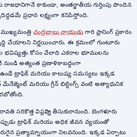
య రాజధానిగానే కాకుండా, అంతర్జాతీయ గుర్తింపు పొందిన
దడమే ప్రధాన లక్ష్యంగా కనిపిస్తోంది.
 ముఖ్యమంత్రి
చంద్రబాబు నాయుడు
గారి ప్లానింగ్ ప్రకారం
ధి చేయాలని నిర్ణయించారు. ఈ క్రమంలో గుంటూరు
్లల భవిష్యత్తు కోసం వేలాది ఎకరాల భూములను
నుండి అత్యంత ప్రణాళికాబద్ధంగా
 ఉండే ట్రాఫిక్ మరియు కాలుష్య సమస్యలు ఇక్కడ
టర్ మేనేజ్మెంట్ మరియు గ్రీన్ బిల్డింగ్స్ వంటి అత్యాధునిక
రబోతోంది.
ి సరికొత్త విప్లవాన్ని తీసుకురానుంది. బెంగళూరు
్పుడు ట్రాఫిక్ మరియు అధిక జీవన వ్యయంతో
న ప్రత్యామ్నాయంగా నిలవనుంది. ఇక్కడ ఏర్పాటు