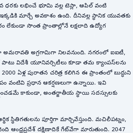
వ ధరకు లభించే భూమి వల్ల టెస్లా, ఆపిల్ వంటి
క్కడికి మార్చే అవకాశం ఉంది. దీనివల్ల స్థానిక యువతకు
ేకుండా సొంత ప్రాంతాల్లోనే లక్షలాది ఉద్యోగ
ా అమరావతి అగ్రగామిగా నిలవనుంది. నగరంలో ఐఐటీ,
తో పాటు విదేశీ యూనివర్సిటీలు కూడా తమ క్యాంపస్‌లను
2000 ఏళ్ల పురాతన చరిత్ర కలిగిన ఈ ప్రాంతంలో బుద్ధుని
 వంటివి ప్రధాన ఆకర్షణలుగా ఉన్నాయి. ఇవి
ర్షించడమే కాకుండా, అంతర్జాతీయ స్థాయి సదస్సులకు
ర్థిక స్థితిగతులను పూర్తిగా మార్చివేస్తుంది. మచిలీపట్నం,
ది ఆంధ్రప్రదేశ్ దక్షిణాదికే గేట్‌వేగా మారుతుంది. 2047