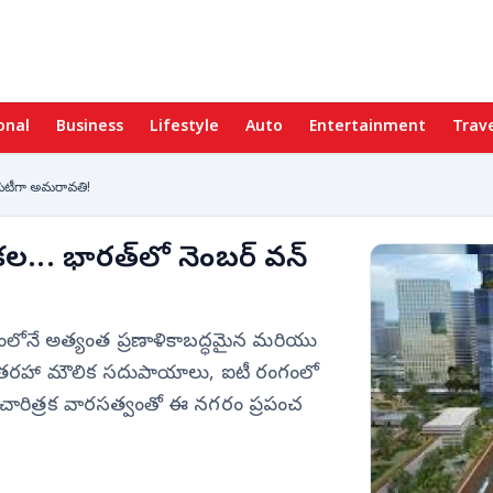
onal
Business
Lifestyle
Auto
Entertainment
Trav
్ సిటీగా అమరావతి!
కల... భారత్‌లో నెంబర్ వన్
ేశంలోనే అత్యంత ప్రణాళికాబద్ధమైన మరియు
ర్ తరహా మౌలిక సదుపాయాలు, ఐటీ రంగంలో
్ప చారిత్రక వారసత్వంతో ఈ నగరం ప్రపంచ