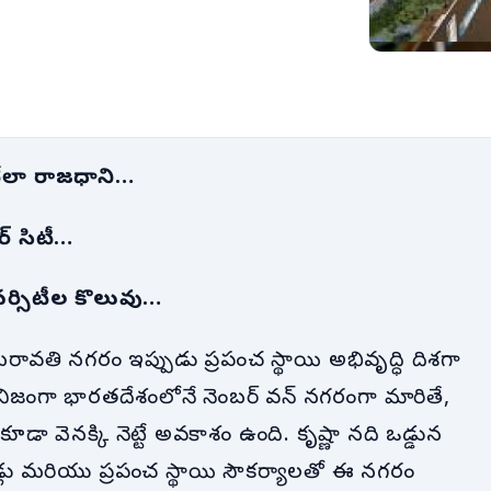
ట్టేలా రాజధాని…
చర్ సిటీ…
ర్సిటీల కొలువు…
ావతి నగరం ఇప్పుడు ప్రపంచ స్థాయి అభివృద్ధి దిశగా
నిజంగా భారతదేశంలోనే నెంబర్ వన్ నగరంగా మారితే,
డా వెనక్కి నెట్టే అవకాశం ఉంది. కృష్ణా నది ఒడ్డున
ోడ్లు మరియు ప్రపంచ స్థాయి సౌకర్యాలతో ఈ నగరం