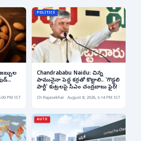
POLITICS
 జబ్బుల
Chandrababu Naidu: చిన్న
ుడ్...
పామునైనా పెద్ద కర్రతో కొట్టాలి.. 'గొడ్డలి
పార్టీ' కుట్రలపై సీఎం చంద్రబాబు ఫైర్!
6:00 PM IST
Ch Rajasekhar
August 8, 2026, 5:14 PM IST
AUTO