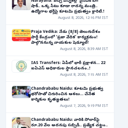
Narayana: వచ్చే ఎన్నికల్లో వైసీపీకి బిగ్
షాక్.. ఒక్క సీటు కూడా రాదన్న మంత్రి..
ఉద్యోగాల భర్తీపై కూటమి ప్రభుత్వం క్లారిటీ.!
August 8, 2026, 12:16 PM IST
Praja Vedika: నేడు (8/8) తెలుగుదేశం
పార్టీ కేంద్రంలో 'ప్రజా వేదిక' కార్యక్రమం!
పాల్గొననున్న నాయకుల షెడ్యూల్!
August 8, 2026, 8:39 AM IST
IAS Transfers: ఏపీలో భారీ ప్రక్షాళన... 22
ఐఏఎస్ అధికారుల స్థానచలనం..!
August 8, 2026, 7:15 AM IST
Chandrababu Naidu: కూటమి ప్రభుత్వ
భరోసాతో చిగురించిన ఆశలు... చేనేత
కార్మికుల కృతజ్ఞతలు!
August 7, 2026, 9:19 PM IST
Chandrababu Naidu: వారికి సోలార్‌పై
రూ.20 వేల అదనపు సబ్సిడీ.. ప్రత్యేక చట్టం..