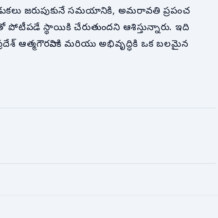
ి వేడుకలు జరుపుకునే సమయానికి, అమరావతి ప్రపంచ
ోటీపడే స్థాయికి చేరుతుందని ఆశిస్తున్నారు. ఇది
దేశ్ ఆత్మగౌరవానికి మరియు అభివృద్ధికి ఒక బలమైన