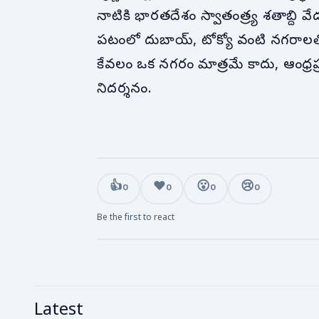
నాటికి భారతదేశం స్వాతంత్ర్య శతాబ్ద
పటంలో దుబాయ్, టోక్యో వంటి నగరాలతో ప
కేవలం ఒక నగరం మాత్రమే కాదు, ఆంధ్రప్ర
నిదర్శనం.
👍
❤️
😮
😢
0
0
0
0
Be the first to react
Latest