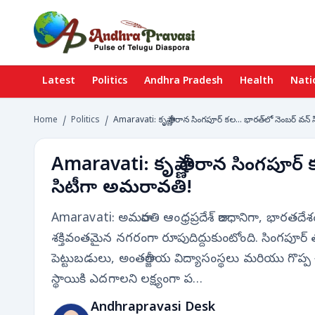
Latest
Politics
Andhra Pradesh
Health
Nati
Home
/
Politics
/
Amaravati: కృష్ణా తీరాన సింగపూర్ కల... భారత్‌లో నెంబర్ వన
Amaravati: కృష్ణా తీరాన సింగపూర్ 
సిటీగా అమరావతి!
Amaravati: అమరావతి ఆంధ్రప్రదేశ్ రాజధానిగా, భారతద
శక్తివంతమైన నగరంగా రూపుదిద్దుకుంటోంది. సింగపూ
పెట్టుబడులు, అంతర్జాతీయ విద్యాసంస్థలు మరియు గొప
స్థాయికి ఎదగాలని లక్ష్యంగా ప…
Andhrapravasi Desk