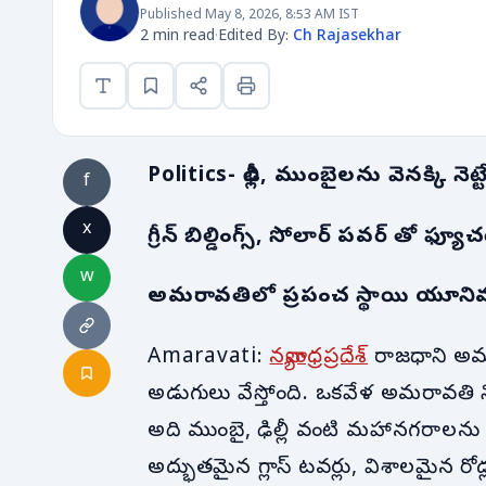
Published May 8, 2026, 8:53 AM IST
2 min read
·
Edited By:
Ch Rajasekhar
Politics- ఢిల్లీ, ముంబైలను వెనక్కి నె
f
x
గ్రీన్ బిల్డింగ్స్, సోలార్ పవర్ తో ఫ్యూ
w
అమరావతిలో ప్రపంచ స్థాయి యూనివ
Amaravati:
నవ్యాంధ్రప్రదేశ్
రాజధాని అమర
అడుగులు వేస్తోంది. ఒకవేళ అమరావతి 
అది ముంబై, ఢిల్లీ వంటి మహానగరాలను కూ
అద్భుతమైన గ్లాస్ టవర్లు, విశాలమైన ర