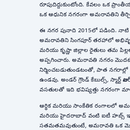
రూపుదిద్దుకుంటోంది. కేవలం ఒక ప్రాంతీ
ఒక ఆధునిక నగరంగా అమరావతిని తీర్చిదిద్
ఈ నగర పునాది 2015లో పడింది. నాటి
అమరావతిని సింగపూర్ తరహాలో అభివృద్
మరియు కృష్ణా జిల్లాల రైతులు తమ పిల
అప్పగించారు. అమరావతి నగరం మొదటి 
నిర్మించబడుతుండటంతో, పాత నగరాల్లో
ఉండవు. అండర్ గ్రౌండ్ కేబుల్స్, స్మార్ట్ వా
వసతులతో ఇది భవిష్యత్తు నగరంగా మా
ఆర్థిక మరియు సాంకేతిక రంగాలలో అమరావత
మరియు హైదరాబాద్ వంటి ఐటీ హబ్స్ ఇప
సతమతమవుతుంటే, అమరావతి ఒక మెరుగై