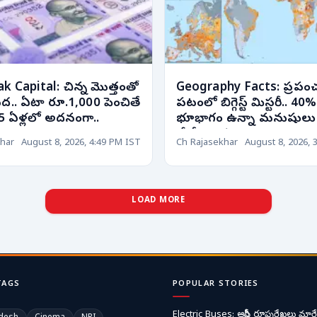
 Capital: చిన్న మొత్తంతో
Geography Facts: ప్రపం
పద.. ఏటా రూ.1,000 పెంచితే
పటంలో బిగ్గెస్ట్ మిస్టరీ.. 40%
5 ఏళ్లలో అదనంగా..
భూభాగం ఉన్నా మనుషులు
లేరో తెలుసా?
har
August 8, 2026, 4:49 PM IST
Ch Rajasekhar
August 8, 2026, 
LOAD MORE
TAGS
POPULAR STORIES
Electric Buses: ఆర్టీసీ రూపురేఖలు మార్చ