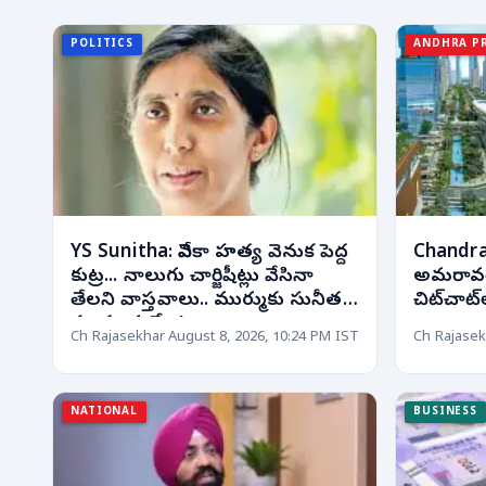
POLITICS
ANDHRA P
YS Sunitha: వివేకా హత్య వెనుక పెద్ద
Chandra
కుట్ర... నాలుగు చార్జిషీట్లు వేసినా
అమరావతిలో
తేలని వాస్తవాలు.. ముర్ముకు సునీత
చిట్‌చాట
సంచలన లేఖ!
Ch Rajasekhar
August 8, 2026, 10:24 PM IST
Ch Rajasek
NATIONAL
BUSINESS