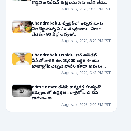
గొడ్డలి జనరేషన్ కుట్రలను సహించేది లేదు..
August 7, 2026, 9:00 PM IST
Chandrababu: ట్విట్టర్‌లో ఇచ్చిన మాట
నిలబెట్టుకున్న సీఎం చంద్రబాబు.. చీరాల
వేదికగా 90 ఏళ్ల అవ్వతో..
August 7, 2026, 8:29 PM IST
Chandrababu Naidu: బిగ్ అప్‌డేట్..
ఏపీలో వారికి రూ.25,000 ఆర్థిక సాయం
ఖాతాల్లోకి! చెప్పని వాటిని కూడా అమలు
చేస్తున్నాం..
August 7, 2026, 6:43 PM IST
crime news: టీడీపీ కార్యకర్త హత్యతో
కర్నూలులో ఉద్రిక్తత.. రాళ్లతో దాడి చేసి
దారుణంగా..
August 7, 2026, 2:00 PM IST