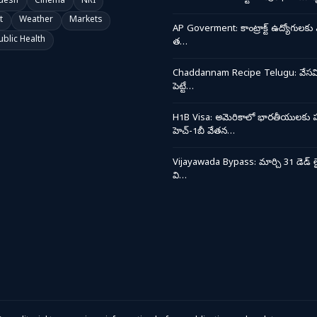
desh
Cinema
NRI
t
Weather
Markets
AP Goverment: కాంట్రాక్ట్ ఉద్యోగులకు 
ublic Health
త…
Chaddannam Recipe Telugu: వేసవి త
పెట్టే…
H1B Visa: అమెరికాలో భారతీయులకు ప
హెచ్-1బీ వేతన…
Vijayawada Bypass: మార్చి 31 డెడ్ లై
వి…