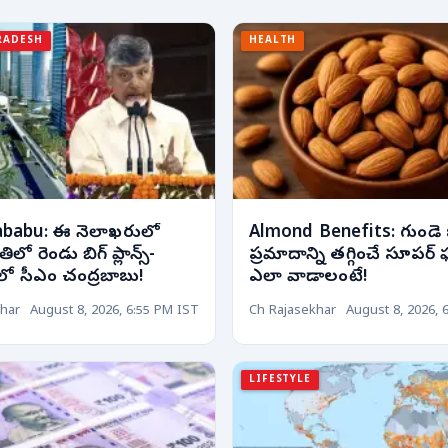
RADESH
HEALTH
babu: ఈ నెలాఖరులో
Almond Benefits: గుండె
 రెండు బిగ్ ప్లాన్స్-
ప్రమాదాన్ని తగ్గించే సూపర్ ఫ
్‌లో సీఎం చంద్రబాబు!
ఎలా వాడాలంటే!
har
August 8, 2026, 6:55 PM IST
Ch Rajasekhar
August 8, 2026, 
LIFESTYLE