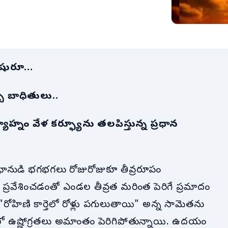
తె షురూ…
్బ బాధితులు..
్నం వేళ కర్ఫ్యూను తలపిస్తున్న ప్రధాన
ానుడి భగభగలు రోజురోజుకూ తీవ్రరూపం
్తె ప్రవేశించడంతో ఎండల తీవ్రత మరింత పెరిగే ప్రమాదం
రోహిణి కార్తెలో రోళ్లు పగులుతాయి" అన్న సామెతను
ట్రాల్లో ఉష్ణోగ్రతలు అమాంతం పెరిగిపోతున్నాయి. ఉదయం