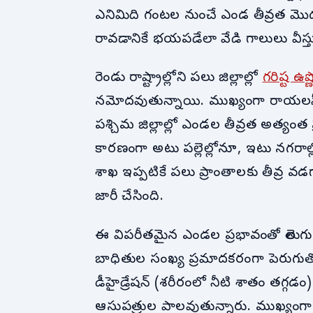
ఎనిమిది గంటల నుంచే ఎండ తీవ్రత మ
రావడానికే భయపడేలా వేడి గాలులు వీస్త
రెండు రాష్ట్రాల్లోని పలు జిల్లాల్లో
గరిష్ట ఉష్
నమోదవుతున్నాయి. ముఖ్యంగా రాయలసీమ, 
పశ్చిమ జిల్లాల్లో ఎండల తీవ్రత అత్యం
కారణంగా అటు పల్లెల్లోనూ, ఇటు నగరాల
శాఖ ఇప్పటికే పలు ప్రాంతాలకు తీవ్ర 
జారీ చేసింది.
ఈ విపరీతమైన ఎండల ప్రభావంతో తెలుగు రా
బాధితుల సంఖ్య ప్రమాదకరంగా పెరుగుతోం
డీహైడ్రేషన్ (శరీరంలో నీటి శాతం తగ్గడ
ఆసుపత్రుల పాలవుతున్నారు. ముఖ్యంగా వ