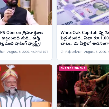
S Oberoi: త్రిమూర్తులు
WhiteOak Capital: చిన్న మ
్తే అట్లుంటది మరి... ఆర్మీ
పెద్ద సంపద.. ఏటా రూ.1,000 
్లడించిన షాకింగ్ ఫ్యాక్ట్స్!
చాలు.. 25 ఏళ్లలో అదనంగా
har
August 8, 2026, 4:59 PM IST
Ch Rajasekhar
August 8, 2026, 
ENTERTAINMENT