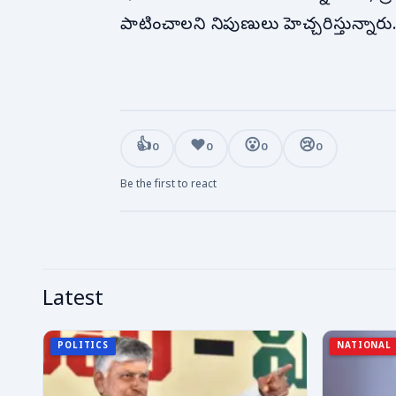
పాటించాలని నిపుణులు హెచ్చరిస్తున్నారు
👍
❤️
😮
😢
0
0
0
0
Be the first to react
Latest
POLITICS
NATIONAL