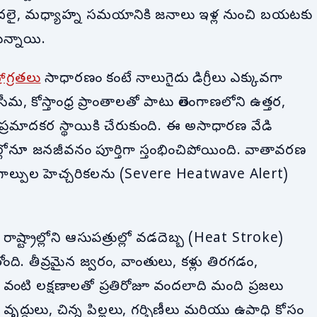
ొదలై, మధ్యాహ్న సమయానికి జనాలు ఇళ్ల నుంచి బయటకు
ున్నాయి.
ణోగ్రతలు
సాధారణం కంటే నాలుగైదు డిగ్రీలు ఎక్కువగా
కోస్తాంధ్ర ప్రాంతాలతో పాటు తెలంగాణలోని ఉత్తర,
త ప్రమాదకర స్థాయికి చేరుకుంది. ఈ అసాధారణ వేడి
్లోనూ జనజీవనం పూర్తిగా స్తంభించిపోయింది. వాతావరణ
వడగాల్పుల హెచ్చరికలను (Severe Heatwave Alert)
ష్ట్రాల్లోని ఆసుపత్రుల్లో వడదెబ్బ (Heat Stroke)
ది. తీవ్రమైన జ్వరం, వాంతులు, కళ్లు తిరగడం,
ం) వంటి లక్షణాలతో ప్రతిరోజూ వందలాది మంది ప్రజలు
ృద్ధులు, చిన్న పిల్లలు, గర్భిణీలు మరియు ఉపాధి కోసం