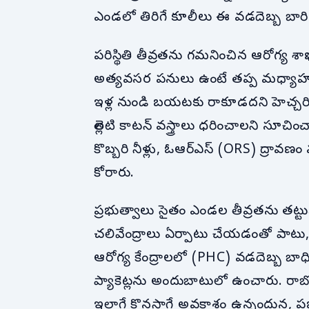
ఎండలో తిరిగే కూలీలు ఈ వడదెబ్బ బార
పరిస్థితి తీవ్రతను గమనించిన ఆరోగ్య
అత్యవసర పనులు ఉంటే తప్ప మధ్యాహ
ఇళ్ల నుండి బయటకు రాకూడదని హెచ్చరించ
తెల్లటి కాటన్ వస్త్రాలు ధరించాలని సూ
కొబ్బరి నీళ్లు, ఓఆర్ఎస్ (ORS) ద్రావ
కోరారు.
ప్రభుత్వాలు సైతం ఎండల తీవ్రతను తట్టుకు
చలివేంద్రాలు ఏర్పాటు చేయడంతో పాటు, 
ఆరోగ్య కేంద్రాలలో (PHC) వడదెబ్బ బ
ప్యాకెట్లను అందుబాటులో ఉంచారు. రాబ
ఇలాగే కొనసాగే అవకాశం ఉన్నందున, ప్