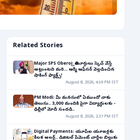
Related Stories
Major SPS Oberoi: త్రిమూర్తులు స్కెచ్ వేస్తే
అట్లుంటది మరి... ఆర్మీ ఆఫీసర్ వెల్లడించిన
షాకింగ్ ఫ్యాక్ట్స్!
August 8, 2026, 4:59 PM IST
PM Modi: మీ మనసులో ఏముందో నాకు
తెలుసు.. 3,000 మందికి పైగా విద్యార్థులకు -
ఢిల్లీలో మోదీ సందడి..
August 8, 2026, 2:37 PM IST
Digital Payments: యూపీఐ యూజర్లకు
కీలక అలర్ట్.. డిజిటల్ పేమెంట్ చార్జీల బిల్లుకు