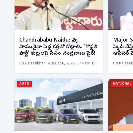
Chandrababu Naidu: చిన్న
Major SP
పామునైనా పెద్ద కర్రతో కొట్టాలి.. 'గొడ్డలి
స్కెచ్ వేస
పార్టీ' కుట్రలపై సీఎం చంద్రబాబు ఫైర్!
ఆఫీసర్ వెల
Ch Rajasekhar
August 8, 2026, 5:14 PM IST
Ch Rajasek
AUTO
NATIONAL