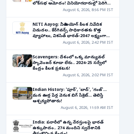
లోక్‌సభ ఆమోదం! వినియోగదారుల్లో పెరిగిన
ఉత్కంఠ!
August 6, 2026, 8:56 PM IST
NITI Aayog: నీతి అయోగ్ కీలక నివేదిక
విడుదల.. కేర్‌గివర్స్ సాధికారతకు కొత్త
వ్యూహాలు, వికసిత్ భారత్-2047 లక్ష్యంగా
కార్యాచరణ!
August 6, 2026, 2:42 PM IST
Scavengers: దేశంలో ఒక్క మాన్యువల్
స్కావెంజర్ కూడా లేరు.. 2024-25 సర్వేలో
కేంద్రం కీలక ప్రకటన!
August 6, 2026, 2:02 PM IST
Indian History: 'పూర్', 'బాద్', 'గంజ్'...
మన ఊర్ల పేర్ల వెనుక బిగ్ సీక్రెట్... తెలిస్తే
ఆశ్చర్యపోతారు!
August 6, 2026, 11:59 AM IST
India: పరారీలో ఉన్న నేరస్తులపై భారత్
ఉక్కుపాదం.. 274 మందిని స్వదేశానికి