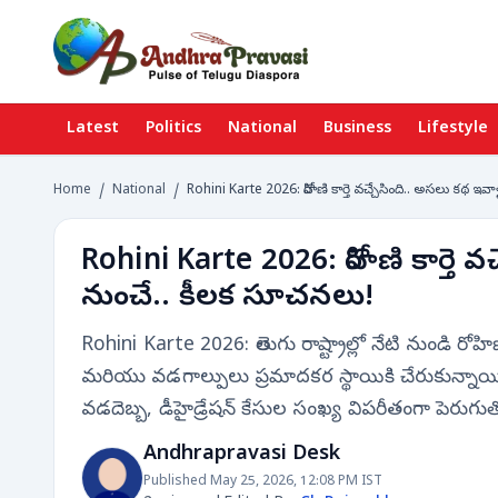
Latest
Politics
National
Business
Lifestyle
Home
/
National
/
Rohini Karte 2026: రోహిణి కార్తె వచ్చేసింది.. అసలు కథ ఇవా
Rohini Karte 2026: రోహిణి కార్తె వ
నుంచే.. కీలక సూచనలు!
Rohini Karte 2026: తెలుగు రాష్ట్రాల్లో నేటి నుండి రో
మరియు వడగాల్పులు ప్రమాదకర స్థాయికి చేరుకున్నాయి. ఆంధ్
వడదెబ్బ, డీహైడ్రేషన్ కేసుల సంఖ్య విపరీతంగా పెరుగుత
Andhrapravasi Desk
Published May 25, 2026, 12:08 PM IST