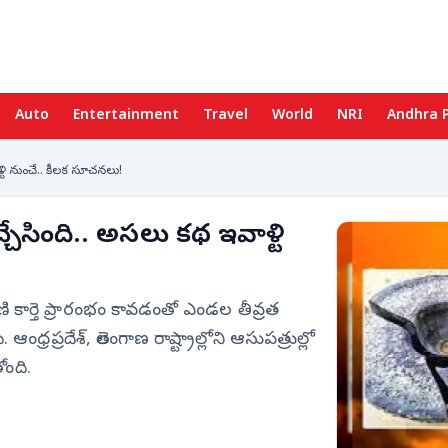
Auto
Entertainment
Travel
World
NRI
Andhra 
ళ్టి నుంచే.. కీలక సూచనలు!
చ్చేసింది.. అసలు కథ ఇవాళ్టి
హిణి కార్తె ప్రారంభం కావడంతో ఎండల తీవ్రత
రప్రదేశ్, తెలంగాణ రాష్ట్రాల్లోని ఆసుపత్రుల్లో
ోంది.