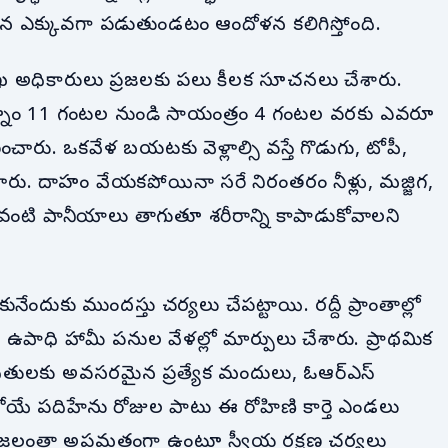
ిన ఎక్కువగా పడుతుండటం ఆందోళన కలిగిస్తోంది.
 శాఖ అధికారులు ప్రజలకు పలు కీలక సూచనలు చేశారు.
్నం 11 గంటల నుండి సాయంత్రం 4 గంటల వరకు ఎవరూ
ారు. ఒకవేళ బయటకు వెళ్లాల్సి వస్తే గొడుగు, టోపీ,
చించారు. దాహం వేయకపోయినా సరే నిరంతరం నీళ్లు, మజ్జిగ,
ణం వంటి పానీయాలు తాగుతూ శరీరాన్ని కాపాడుకోవాలని
నేందుకు ముందస్తు చర్యలు చేపట్టాయి. రద్దీ ప్రాంతాల్లో
ఉపాధి హామీ పనుల వేళల్లో మార్పులు చేశారు. ప్రాథమిక
ాధితులకు అవసరమైన ప్రత్యేక మందులు, ఓఆర్ఎస్
ోయే పదిహేను రోజుల పాటు ఈ రోహిణి కార్తె ఎండలు
రజలంతా అప్రమత్తంగా ఉంటూ స్వీయ రక్షణ చర్యలు