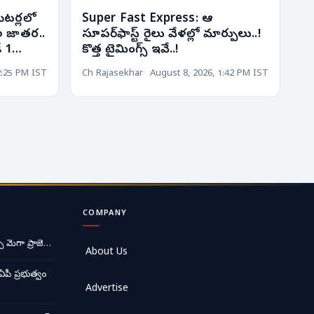
ేటర్లలో
Super Fast Express: ఆ
ల జాతర..
సూపర్‌ఫాస్ట్ రైలు వేళల్లో మార్పులు..!
ే 1
కొత్త టైమింగ్స్ ఇవే..!
2:25 PM IST
Ch Rajasekhar
August 8, 2026, 1:42 PM IST
COMPANY
ే మెగా ప్రాజె…
About Us
ఏపీ ప్రభుత్వం
Advertise