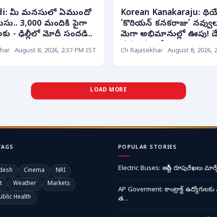
i: మీ మనసులో ఏముందో
Korean Kanakaraju: థియ
ుసు.. 3,000 మందికి పైగా
‘కొరియన్ కనకరాజు’ నవ్వు
ులకు - ఢిల్లీలో మోదీ సందడి..
మెగా అభిమానుల్లో ఊపు! డ
వసూళ్లు ఇవే!
har
August 8, 2026, 2:37 PM IST
Ch Rajasekhar
August 8, 2026, 
LOAD MORE
TAGS
POPULAR STORIES
Electric Buses: ఆర్టీసీ రూపురేఖలు మార్చ
desh
Cinema
NRI
t
Weather
Markets
AP Goverment: కాంట్రాక్ట్ ఉద్యోగులకు 
ublic Health
త…