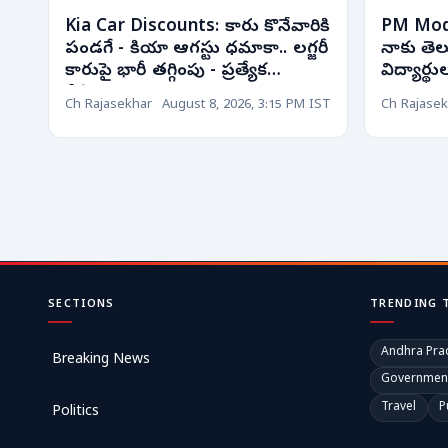
Kia Car Discounts: కారు కొనేవారికి
PM Mod
పండగే - కియా ఆగస్టు ధమాకా.. లగ్జరీ
నాకు తెల
కారుపై భారీ తగ్గింపు - ప్రత్యేక
విద్యార్థ
డిస్కౌంట్లు!
Ch Rajasekhar
August 8, 2026, 3:15 PM IST
Ch Rajasek
SECTIONS
TRENDING 
Andhra Pra
Breaking News
Governmen
Travel
P
Politics