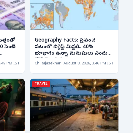
ొత్తంతో
Geography Facts: ప్రపంచ
పెంచితే
పటంలో బిగ్గెస్ట్ మిస్టరీ.. 40%
..
భూభాగం ఉన్నా మనుషులు ఎందుకు
లేరో తెలుసా?
4:49 PM IST
Ch Rajasekhar
August 8, 2026, 3:46 PM IST
TRAVEL