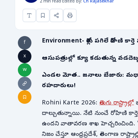
2 min read
·
Edited By:
Ch Rajasekhar
Environment- రోళ్లు పగిలే రోహిణి కార్
f
x
ఆసుపత్రుల్లో క్యూ కడుతున్న వడదెబ
w
ఎండల మోత.. జనాలు బేజారు: మధ్యాహ
రహదారులు!
Rohini Karte 2026:
తెలుగు రాష్ట్రాల్లో
భ
దాల్చుతున్నాయి. నేటి నుంచే రోహిణి కార
ఉందని వాతావరణ శాఖ హెచ్చరించింది. "
నిజం చేస్తూ ఆంధ్రప్రదేశ్, తెలంగాణ రాష్