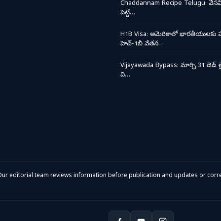
Chaddannam Recipe Telugu: వేసవి త
పెట్టే…
H1B Visa: అమెరికాలో భారతీయులకు ప
హెచ్-1బీ వేతన…
Vijayawada Bypass: మార్చి 31 డెడ్ లై
వి…
ur editorial team reviews information before publication and updates or corre