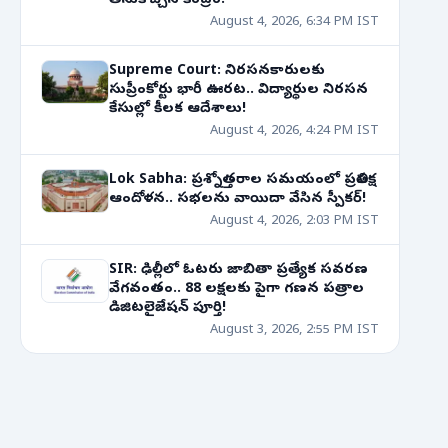
తీసుకొచ్చిన కేంద్రం!
August 4, 2026, 6:34 PM IST
Supreme Court: నిరసనకారులకు
సుప్రీంకోర్టు భారీ ఊరట.. విద్యార్థుల నిరసన
కేసుల్లో కీలక ఆదేశాలు!
August 4, 2026, 4:24 PM IST
Lok Sabha: ప్రశ్నోత్తరాల సమయంలో ప్రతిపక్ష
ఆందోళన.. సభలను వాయిదా వేసిన స్పీకర్!
August 4, 2026, 2:03 PM IST
SIR: ఢిల్లీలో ఓటరు జాబితా ప్రత్యేక సవరణ
వేగవంతం.. 88 లక్షలకు పైగా గణన పత్రాల
డిజిటలైజేషన్ పూర్తి!
August 3, 2026, 2:55 PM IST