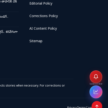
ాపానికి చెక్
Editorial Policy
Corrections Policy
ండగే..
AI Content Policy
న్.. శరవేగంగా
Sitemap
Subscribe
cts stories when necessary. For corrections or
Open 