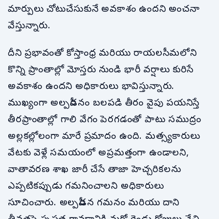
మార్పులు చోటుచేసుకునే అవకాశం ఉందని అంచనా
వేస్తున్నారు.
దీని ప్రభావంతో కోస్తాంధ్ర మరియు రాయలసీమలోని
కొన్ని ప్రాంతాల్లో మోస్తరు నుండి భారీ వర్షాలు కురిసే
అవకాశం ఉందని అధికారులు భావిస్తున్నారు.
ముఖ్యంగా అల్పపీడనం బలపడి తీరం వైపు పయనిస్తే
తీరప్రాంతాల్లో గాలి వేగం పెరగడంతో పాటు సముద్రం
అల్లకల్లోలంగా మారే ప్రమాదం ఉంది. మత్స్యకారులు
వేటకు వెళ్లే సమయంలో అప్రమత్తంగా ఉండాలని,
వాతావరణ శాఖ జారీ చేసే తాజా హెచ్చరికలను
ఎప్పటికప్పుడు గమనించాలని అధికారులు
సూచించారు. అల్పపీడన గమనం మరియు దాని