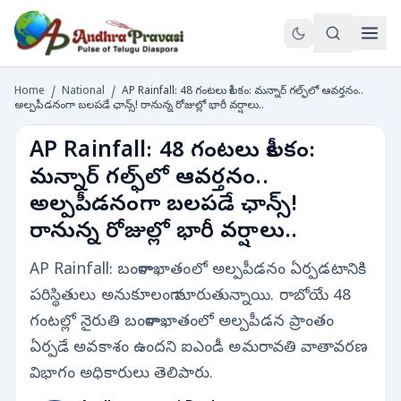
Home
/
National
/
AP Rainfall: 48 గంటలు కీలకం: మన్నార్ గల్ఫ్‌లో ఆవర్తనం..
అల్పపీడనంగా బలపడే ఛాన్స్! రానున్న రోజుల్లో భారీ వర్షాలు..
AP Rainfall: 48 గంటలు కీలకం:
మన్నార్ గల్ఫ్‌లో ఆవర్తనం..
అల్పపీడనంగా బలపడే ఛాన్స్!
రానున్న రోజుల్లో భారీ వర్షాలు..
AP Rainfall: బంగాళాఖాతంలో అల్పపీడనం ఏర్పడటానికి
పరిస్థితులు అనుకూలంగా మారుతున్నాయి. రాబోయే 48
గంటల్లో నైరుతి బంగాళాఖాతంలో అల్పపీడన ప్రాంతం
ఏర్పడే అవకాశం ఉందని ఐఎండీ అమరావతి వాతావరణ
విభాగం అధికారులు తెలిపారు.