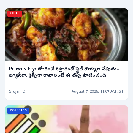
FOOD
Prawns Fry: నోరూరించే రెస్టారెంట్ స్టైల్ రొయ్యల వేపుడు...
జ్యూసీగా, క్రిస్పీగా రావాలంటే ఈ టిప్స్ పాటించండి!
Srujani D
August 7, 2026, 11:07 AM IST
POLITICS