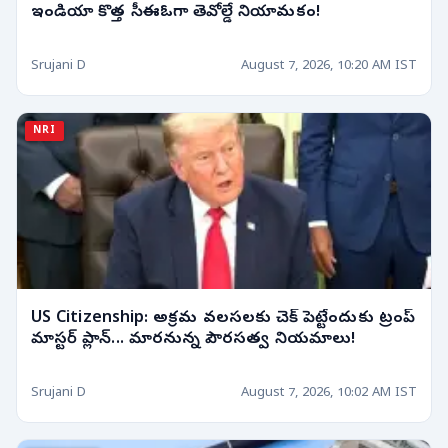
ఇండియా కొత్త సీఈఓగా తెవోల్డే నియామకం!
Srujani D
August 7, 2026, 10:20 AM IST
NRI
US Citizenship: అక్రమ వలసలకు చెక్ పెట్టేందుకు ట్రంప్
మాస్టర్ ప్లాన్... మారనున్న పౌరసత్వ నియమాలు!
Srujani D
August 7, 2026, 10:02 AM IST