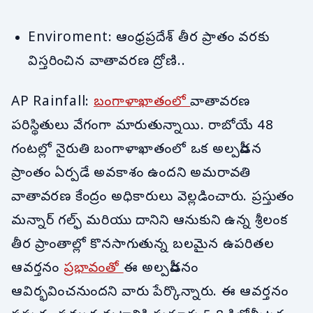
Enviroment: ఆంధ్రప్రదేశ్ తీర ప్రాతం వరకు
విస్తరించిన వాతావరణ ద్రోణి..
AP Rainfall:
బంగాళాఖాతంలో
వాతావరణ
పరిస్థితులు వేగంగా మారుతున్నాయి. రాబోయే 48
గంటల్లో నైరుతి బంగాళాఖాతంలో ఒక అల్పపీడన
ప్రాంతం ఏర్పడే అవకాశం ఉందని అమరావతి
వాతావరణ కేంద్రం అధికారులు వెల్లడించారు. ప్రస్తుతం
మన్నార్ గల్ఫ్ మరియు దానిని ఆనుకుని ఉన్న శ్రీలంక
తీర ప్రాంతాల్లో కొనసాగుతున్న బలమైన ఉపరితల
ఆవర్తనం
ప్రభావంతో
ఈ అల్పపీడనం
ఆవిర్భవించనుందని వారు పేర్కొన్నారు. ఈ ఆవర్తనం