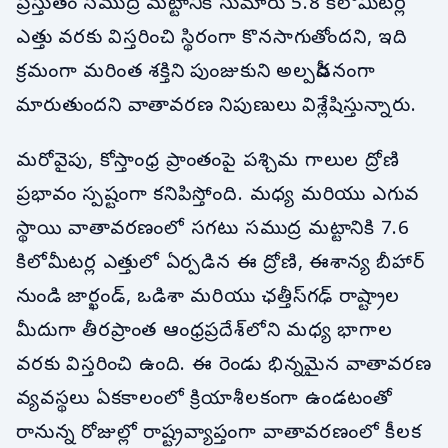
ప్రస్తుతం సముద్ర మట్టానికి సుమారు 5.8 కిలోమీటర్ల
ఎత్తు వరకు విస్తరించి స్థిరంగా కొనసాగుతోందని, ఇది
క్రమంగా మరింత శక్తిని పుంజుకుని అల్పపీడనంగా
మారుతుందని వాతావరణ నిపుణులు విశ్లేషిస్తున్నారు.
మరోవైపు, కోస్తాంధ్ర ప్రాంతంపై పశ్చిమ గాలుల ద్రోణి
ప్రభావం స్పష్టంగా కనిపిస్తోంది. మధ్య మరియు ఎగువ
స్థాయి వాతావరణంలో సగటు సముద్ర మట్టానికి 7.6
కిలోమీటర్ల ఎత్తులో ఏర్పడిన ఈ ద్రోణి, ఈశాన్య బీహార్
నుండి జార్ఖండ్, ఒడిశా మరియు ఛత్తీస్‌గఢ్ రాష్ట్రాల
మీదుగా తీరప్రాంత ఆంధ్రప్రదేశ్‌లోని మధ్య భాగాల
వరకు విస్తరించి ఉంది. ఈ రెండు భిన్నమైన వాతావరణ
వ్యవస్థలు ఏకకాలంలో క్రియాశీలకంగా ఉండటంతో
రానున్న రోజుల్లో రాష్ట్రవ్యాప్తంగా వాతావరణంలో కీలక