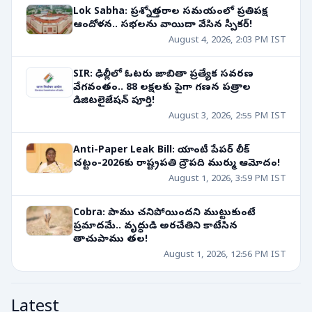
Lok Sabha: ప్రశ్నోత్తరాల సమయంలో ప్రతిపక్ష
ఆందోళన.. సభలను వాయిదా వేసిన స్పీకర్!
August 4, 2026, 2:03 PM IST
SIR: ఢిల్లీలో ఓటరు జాబితా ప్రత్యేక సవరణ
వేగవంతం.. 88 లక్షలకు పైగా గణన పత్రాల
డిజిటలైజేషన్ పూర్తి!
August 3, 2026, 2:55 PM IST
Anti-Paper Leak Bill: యాంటీ పేపర్ లీక్
చట్టం-2026కు రాష్ట్రపతి ద్రౌపది ముర్ము ఆమోదం!
August 1, 2026, 3:59 PM IST
Cobra: పాము చనిపోయిందని ముట్టుకుంటే
ప్రమాదమే.. వృద్ధుడి అరచేతిని కాటేసిన
తాచుపాము తల!
August 1, 2026, 12:56 PM IST
Latest