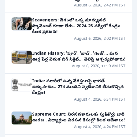
August 6, 2026, 2:42 PM IST
Scavengers: దేశంలో ఒక్క మాన్యువల్
స్కావెంజర్ కూడా లేరు.. 2024-25 సర్వేలో కేంద్రం
కీలక ప్రకటన!
August 6, 2026, 2:02 PM IST
Indian History: 'పూర్', 'బాద్', 'గంజ్'... మన
ఊర్ల పేర్ల వెనుక బిగ్ సీక్రెట్... తెలిస్తే ఆశ్చర్యపోతారు!
August 6, 2026, 11:59 AM IST
India: పరారీలో ఉన్న నేరస్తులపై భారత్
ఉక్కుపాదం.. 274 మందిని స్వదేశానికి తీసుకొచ్చిన
కేంద్రం!
August 4, 2026, 6:34 PM IST
Supreme Court: నిరసనకారులకు సుప్రీంకోర్టు భారీ
ఊరట.. విద్యార్థుల నిరసన కేసుల్లో కీలక ఆదేశాలు!
August 4, 2026, 4:24 PM IST