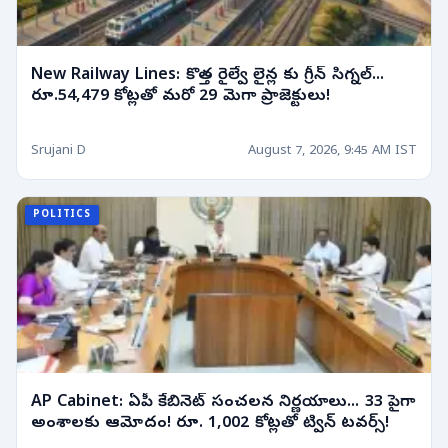
New Railway Lines: కొత్త రైల్వే లైన్ల కు గ్రీన్ సిగ్నల్...
రూ.54,479 కోట్లతో మరో 29 మెగా ప్రాజెక్టులు!
Srujani D
August 7, 2026, 9:45 AM IST
POLITICS
AP Cabinet: ఏపీ కేబినెట్ సంచలన నిర్ణయాలు... 33 పైగా
అంశాలకు ఆమోదం! రూ. 1,002 కోట్లతో ట్విన్ టవర్స్!