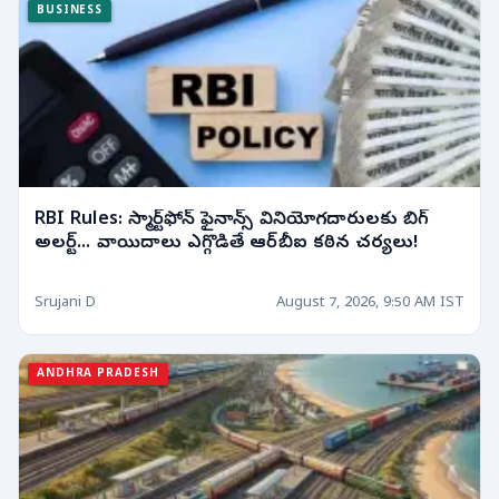
BUSINESS
RBI Rules: స్మార్ట్‌ఫోన్ ఫైనాన్స్ వినియోగదారులకు బిగ్
అలర్ట్... వాయిదాలు ఎగ్గొడితే ఆర్‌బీఐ కఠిన చర్యలు!
Srujani D
August 7, 2026, 9:50 AM IST
ANDHRA PRADESH