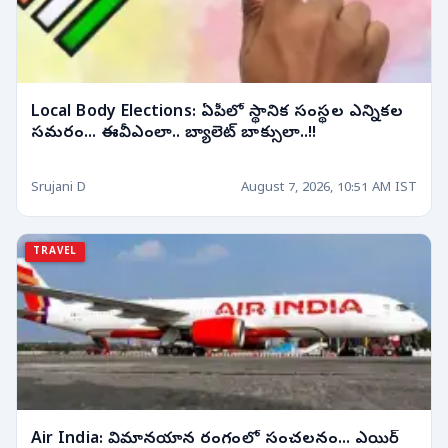
Local Body Elections: ఏపీలో స్థానిక సంస్థల ఎన్నికల
సమరం... ఈవీఎంలా.. బ్యాలెట్ బాక్సులా..!!
Srujani D
August 7, 2026, 10:51 AM IST
TRAVEL
Air India: విమానయాన రంగంలో సంచలనం... ఎయిర్