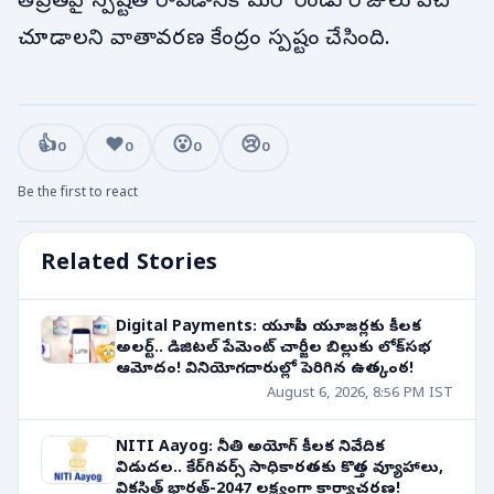
తీవ్రతపై స్పష్టత రావడానికి మరో రెండు రోజులు వేచి
చూడాలని వాతావరణ కేంద్రం స్పష్టం చేసింది.
👍
❤️
😮
😢
0
0
0
0
Be the first to react
Related Stories
Digital Payments: యూపీఐ యూజర్లకు కీలక
అలర్ట్.. డిజిటల్ పేమెంట్ చార్జీల బిల్లుకు లోక్‌సభ
ఆమోదం! వినియోగదారుల్లో పెరిగిన ఉత్కంఠ!
August 6, 2026, 8:56 PM IST
NITI Aayog: నీతి అయోగ్ కీలక నివేదిక
విడుదల.. కేర్‌గివర్స్ సాధికారతకు కొత్త వ్యూహాలు,
వికసిత్ భారత్-2047 లక్ష్యంగా కార్యాచరణ!