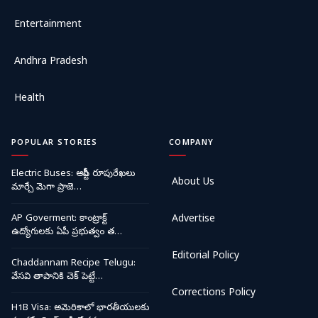
Entertainment
Andhra Pradesh
Health
POPULAR STORIES
COMPANY
Electric Buses: ఆర్టీసీ రూపురేఖలు
About Us
మార్చే మెగా ప్రాజె…
AP Goverment: కాంట్రాక్ట్
Advertise
ఉద్యోగులకు ఏపీ ప్రభుత్వం త…
Editorial Policy
Chaddannam Recipe Telugu:
వేసవి తాపానికి చెక్ పెట్టే…
Corrections Policy
H1B Visa: అమెరికాలో భారతీయులకు