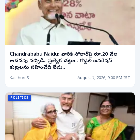
Chandrababu Naidu: వారికి సోలార్‌పై రూ.20 వేల
అదనపు సబ్సిడీ.. ప్రత్యేక చట్టం.. గొడ్డలి జనరేషన్
కుట్రలను సహించేది లేదు..
Kasthuri S
August 7, 2026, 9:00 PM IST
POLITICS