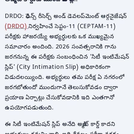
DRDO: డిఫెన్స్ రీసెర్చ్ అండ్ డెవలప్‌మెంట్ ఆర్గనైజేషన్
(DRDO)
నిర్వహించే సెప్టం-11 (CEPTAM-11)
పరీక్షకు హాజరయ్యే అభ్యర్థులకు ఒక ముఖ్యమైన
సమాచారం అందింది. 2026 సంవత్సరానికి గాను
జరగనున్న ఈ పరీక్షకు సంబంధించిన 'సిటీ ఇంటిమేషన్
స్లిప్' (City Intimation Slip) అధికారికంగా
విడుదలయ్యింది. అభ్యర్థులు తమ పరీక్ష ఏ నగరంలో
జరగబోతుందో ముందుగానే తెలుసుకోవడం ద్వారా
ప్రయాణ ఏర్పాట్లు చేసుకోవడానికి ఇది ఎంతగానో
ఉపయోగపడుతుంది.
ఈ సిటీ ఇంటిమేషన్ స్లిప్ అనేది అడ్మిట్ కార్డ్ కాదని