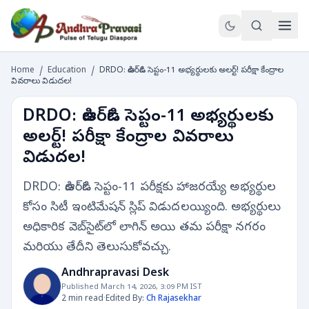
Home
/
Education
/
DRDO: డిఆర్‌డిఓ సెప్టం-11 అభ్యర్థులకు అలర్ట్! పరీక్షా కేంద్రాల
వివరాలు విడుదల!
DRDO: డిఆర్‌డిఓ సెప్టం-11 అభ్యర్థులకు
అలర్ట్! పరీక్షా కేంద్రాల వివరాలు
విడుదల!
DRDO: డిఆర్‌డిఓ సెప్టం-11 పరీక్షకు హాజరయ్యే అభ్యర్థుల
కోసం సిటీ ఇంటిమేషన్ స్లిప్ విడుదలయ్యింది. అభ్యర్థులు
అధికారిక వెబ్‌సైట్‌లో లాగిన్ అయి తమ పరీక్షా నగరం
మరియు తేదీని తెలుసుకోవచ్చు.
Andhrapravasi Desk
Published March 14, 2026, 3:09 PM IST
2 min read
·
Edited By:
Ch Rajasekhar