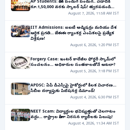
AP Students: వారికి పండుగే పండుగ.. ఏడాదికి
రూ.1,50,000 వరకు స్కాలర్ షిప్! త్వరపడండి...
August 7, 2026, 11:58 AM IST
IIT Admissions: ఐఐటీ అడ్మిషన్లు మరియు దేశ
ఆర్థిక ప్రగతి... జేఈఈ ర్యాంకర్ల ఎంపికలపై ప్రత్యేక
విశ్లేషణ!
August 6, 2026, 1:20 PM IST
Forgery Case: ఇంటర్ కాలేజీల ఫోర్జరీ స్కామ్‌లో
సంచలనం... అధికారుల సంతకాలతోనే ఆటలా?
August 5, 2026, 7:18 PM IST
APDSC: ఏపీ డీఎస్సీపై హైకోర్టులో కీలక విచారణ...
సీబీఐ దర్యాప్తుకు పిటిషనర్ల డిమాండ్!
August 4, 2026, 6:30 PM IST
NEET Scam: విద్యార్థుల భవిష్యత్తుతో చెలగాటం
వద్దు... రాష్ట్రాల వారీగా నిరసన ర్యాలీలకు పిలుపు!
August 4, 2026, 11:34 AM IST