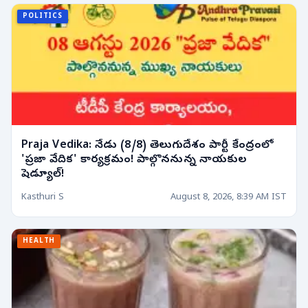
POLITICS
Praja Vedika: నేడు (8/8) తెలుగుదేశం పార్టీ కేంద్రంలో
'ప్రజా వేదిక' కార్యక్రమం! పాల్గొననున్న నాయకుల
షెడ్యూల్!
Kasthuri S
August 8, 2026, 8:39 AM IST
HEALTH