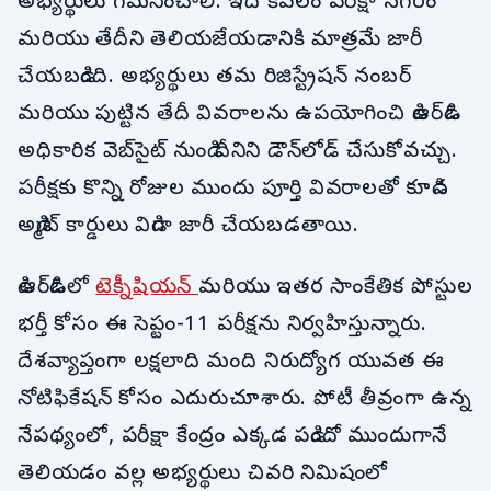
అభ్యర్థులు గమనించాలి. ఇది కేవలం పరీక్షా నగరం
మరియు తేదీని తెలియజేయడానికి మాత్రమే జారీ
చేయబడింది. అభ్యర్థులు తమ రిజిస్ట్రేషన్ నంబర్
మరియు పుట్టిన తేదీ వివరాలను ఉపయోగించి డిఆర్‌డిఓ
అధికారిక వెబ్‌సైట్ నుండి దీనిని డౌన్‌లోడ్ చేసుకోవచ్చు.
పరీక్షకు కొన్ని రోజుల ముందు పూర్తి వివరాలతో కూడిన
అడ్మిట్ కార్డులు విడిగా జారీ చేయబడతాయి.
డిఆర్‌డిఓలో
టెక్నీషియన్
మరియు ఇతర సాంకేతిక పోస్టుల
భర్తీ కోసం ఈ సెప్టం-11 పరీక్షను నిర్వహిస్తున్నారు.
దేశవ్యాప్తంగా లక్షలాది మంది నిరుద్యోగ యువత ఈ
నోటిఫికేషన్ కోసం ఎదురుచూశారు. పోటీ తీవ్రంగా ఉన్న
నేపథ్యంలో, పరీక్షా కేంద్రం ఎక్కడ పడిందో ముందుగానే
తెలియడం వల్ల అభ్యర్థులు చివరి నిమిషంలో