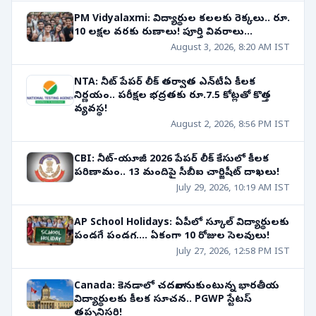
PM Vidyalaxmi: విద్యార్థుల కలలకు రెక్కలు.. రూ.
10 లక్షల వరకు రుణాలు! పూర్తి వివరాలు...
August 3, 2026, 8:20 AM IST
NTA: నీట్ పేపర్ లీక్ తర్వాత ఎన్‌టీఏ కీలక
నిర్ణయం.. పరీక్షల భద్రతకు రూ.7.5 కోట్లతో కొత్త
వ్యవస్థ!
August 2, 2026, 8:56 PM IST
CBI: నీట్-యూజీ 2026 పేపర్ లీక్ కేసులో కీలక
పరిణామం.. 13 మందిపై సీబీఐ చార్జిషీట్ దాఖలు!
July 29, 2026, 10:19 AM IST
AP School Holidays: ఏపీలో స్కూల్ విద్యార్థులకు
పండగే పండగ.... ఏకంగా 10 రోజుల సెలవులు!
July 27, 2026, 12:58 PM IST
Canada: కెనడాలో చదవాలనుకుంటున్న భారతీయ
విద్యార్థులకు కీలక సూచన.. PGWP స్టేటస్
తప్పనిసరి!