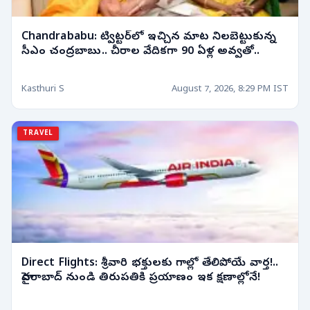
Chandrababu: ట్విట్టర్‌లో ఇచ్చిన మాట నిలబెట్టుకున్న
సీఎం చంద్రబాబు.. చీరాల వేదికగా 90 ఏళ్ల అవ్వతో..
Kasthuri S
August 7, 2026, 8:29 PM IST
TRAVEL
Direct Flights: శ్రీవారి భక్తులకు గాల్లో తేలిపోయే వార్త!..
హైదరాబాద్ నుండి తిరుపతికి ప్రయాణం ఇక క్షణాల్లోనే!