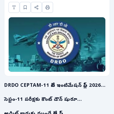
DRDO CEPTAM-11 సిటీ ఇంటిమేషన్ స్లిప్ 2026…
సెప్టం-11 పరీక్షకు కౌంట్ డౌన్ షురూ…
అడ్మిట్ కార్డుకు ముందే సిటీ స్లిప్..