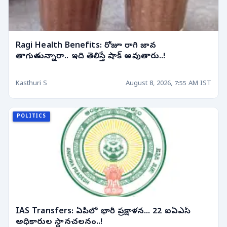
Ragi Health Benefits: రోజూ రాగి జావ
తాగుతున్నారా.. ఇది తెలిస్తే షాక్ అవుతారు..!
Kasthuri S
August 8, 2026, 7:55 AM IST
POLITICS
IAS Transfers: ఏపీలో భారీ ప్రక్షాళన... 22 ఐఏఎస్
అధికారుల స్థానచలనం..!