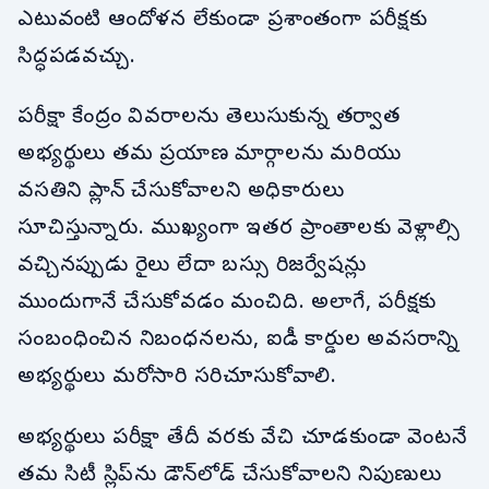
ఎటువంటి ఆందోళన లేకుండా ప్రశాంతంగా పరీక్షకు
సిద్ధపడవచ్చు.
పరీక్షా కేంద్రం వివరాలను తెలుసుకున్న తర్వాత
అభ్యర్థులు తమ ప్రయాణ మార్గాలను మరియు
వసతిని ప్లాన్ చేసుకోవాలని అధికారులు
సూచిస్తున్నారు. ముఖ్యంగా ఇతర ప్రాంతాలకు వెళ్లాల్సి
వచ్చినప్పుడు రైలు లేదా బస్సు రిజర్వేషన్లు
ముందుగానే చేసుకోవడం మంచిది. అలాగే, పరీక్షకు
సంబంధించిన నిబంధనలను, ఐడీ కార్డుల అవసరాన్ని
అభ్యర్థులు మరోసారి సరిచూసుకోవాలి.
అభ్యర్థులు పరీక్షా తేదీ వరకు వేచి చూడకుండా వెంటనే
తమ సిటీ స్లిప్‌ను డౌన్‌లోడ్ చేసుకోవాలని నిపుణులు