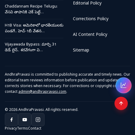
Editorial Policy
Chaddannam Recipe Telugu:
వేసవి తాపానికి చెక్ పెట్టే…
Corrections Policy
H1B Visa: అమెరికాలో భారతీయులకు
పండగే.. హెచ్-1బీ వేతన…
AI Content Policy
Vijayawada Bypass: మార్చి 31
డెడ్ లైన్.. శరవేగంగా వి…
Sitemap
AndhraPravasi is committed to publishing accurate and timely news. Our
editorial team reviews information before publication and updates or
corrects stories when necessary. For corrections or copyright concerns,
Open
contact
admin@andhrapravasi.com
.
© 2026 AndhraPravasi. All rights reserved.
Privacy
Terms
Contact