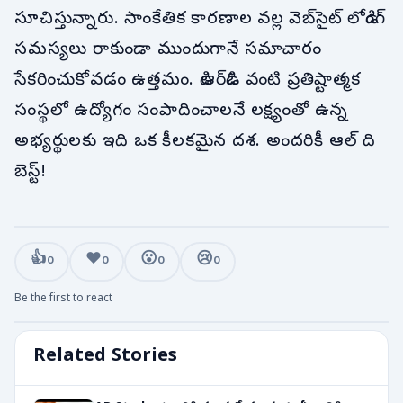
సూచిస్తున్నారు. సాంకేతిక కారణాల వల్ల వెబ్‌సైట్ లోడింగ్
సమస్యలు రాకుండా ముందుగానే సమాచారం
సేకరించుకోవడం ఉత్తమం. డిఆర్‌డిఓ వంటి ప్రతిష్టాత్మక
సంస్థలో ఉద్యోగం సంపాదించాలనే లక్ష్యంతో ఉన్న
అభ్యర్థులకు ఇది ఒక కీలకమైన దశ. అందరికీ ఆల్ ది
బెస్ట్!
👍
❤️
😮
😢
0
0
0
0
Be the first to react
Related Stories