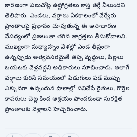
కారణంగా పలుచోట్ల ఉష్ణోగ్రతలు కాస్త తగ్గే వీలుందని
తెలిపారు. ఎండలు, వర్షాలు ఏకకాలంలో వేర్వేరు
ప్రాంతాలపై ప్రభావం చూపుతున్న ఈ అసాధారణ
నేపథ్యంలో ప్రజలంతా తగిన జాగ్రత్తలు తీసుకోవాలని,
ముఖ్యంగా మధ్యాహ్నం వేళల్లో ఎండ తీవ్రంగా
ఉన్నప్పుడు అత్యవసరమైతే తప్ప వృద్ధులు, పిల్లలు
బయటకు వెళ్లవద్దని అధికారులు సూచించారు. అలాగే
వర్షాలు కురిసే సమయంలో పిడుగులు పడే ముప్పు
ఎక్కువగా ఉన్నందున పొలాల్లో పనిచేసే రైతులు, గొర్రెల
కాపరులు చెట్ల కింద ఆశ్రయం పొందకుండా సురక్షిత
ప్రాంతాలకు వెళ్లాలని హెచ్చరించారు.