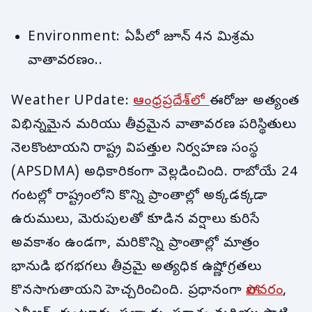
Environment: ఏపీలో జూన్ 4న మిశ్రమ
వాతావరణం..
Weather UPdate:
ఆంధ్రప్రదేశ్‌లో
ఈరోజు అత్యంత
విభిన్నమైన మరియు తీవ్రమైన వాతావరణ పరిస్థితులు
నెలకొంటాయని రాష్ట్ర విపత్తుల నిర్వహణ సంస్థ
(APSDMA) అధికారికంగా వెల్లడించింది. రాబోయే 24
గంటల్లో రాష్ట్రంలోని కొన్ని ప్రాంతాల్లో అక్కడక్కడా
ఉరుములు, మెరుపులతో కూడిన వర్షాలు కురిసే
అవకాశం ఉండగా, మరికొన్ని ప్రాంతాల్లో మాత్రం
భానుడి భగభగలు తీవ్రమై అత్యధిక ఉష్ణోగ్రతలు
కొనసాగుతాయని హెచ్చరించింది. ప్రధానంగా
పోలవరం
,