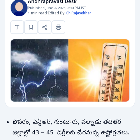
Andhrapravasi Desk
Published June 4, 2026, 4:34 PM IST
1 min read
·
Edited By:
Ch Rajasekhar
పోలవరం, ఎన్టీఆర్, గుంటూరు, పల్నాడు తదితర
జిల్లాల్లో 43 – 45 డిగ్రీలకు చేరనున్న ఉష్ణోగ్రతలు..