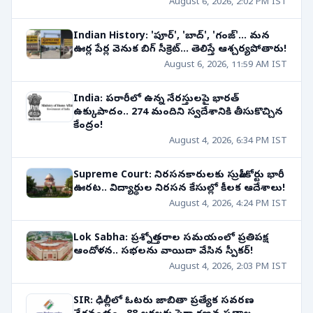
August 6, 2026, 2:02 PM IST
Indian History: 'పూర్', 'బాద్', 'గంజ్'... మన
ఊర్ల పేర్ల వెనుక బిగ్ సీక్రెట్... తెలిస్తే ఆశ్చర్యపోతారు!
August 6, 2026, 11:59 AM IST
India: పరారీలో ఉన్న నేరస్తులపై భారత్
ఉక్కుపాదం.. 274 మందిని స్వదేశానికి తీసుకొచ్చిన
కేంద్రం!
August 4, 2026, 6:34 PM IST
Supreme Court: నిరసనకారులకు సుప్రీంకోర్టు భారీ
ఊరట.. విద్యార్థుల నిరసన కేసుల్లో కీలక ఆదేశాలు!
August 4, 2026, 4:24 PM IST
Lok Sabha: ప్రశ్నోత్తరాల సమయంలో ప్రతిపక్ష
ఆందోళన.. సభలను వాయిదా వేసిన స్పీకర్!
August 4, 2026, 2:03 PM IST
SIR: ఢిల్లీలో ఓటరు జాబితా ప్రత్యేక సవరణ