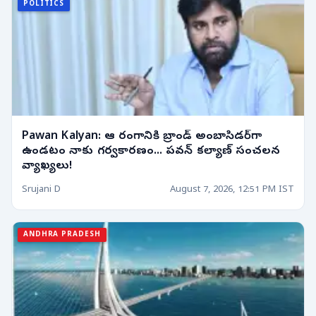
POLITICS
Pawan Kalyan: ఆ రంగానికి బ్రాండ్ అంబాసిడర్‌గా
ఉండటం నాకు గర్వకారణం... పవన్ కల్యాణ్ సంచలన
వ్యాఖ్యలు!
Srujani D
August 7, 2026, 12:51 PM IST
ANDHRA PRADESH