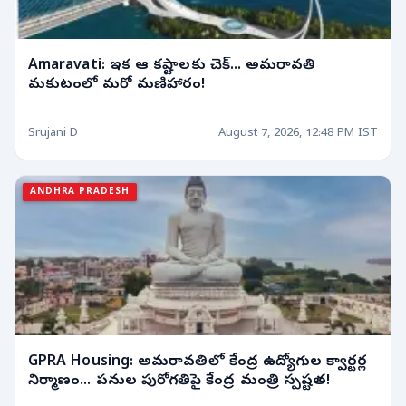
Amaravati: ఇక ఆ కష్టాలకు చెక్... అమరావతి
మకుటంలో మరో మణిహారం!
Srujani D
August 7, 2026, 12:48 PM IST
ANDHRA PRADESH
GPRA Housing: అమరావతిలో కేంద్ర ఉద్యోగుల క్వార్టర్ల
నిర్మాణం... పనుల పురోగతిపై కేంద్ర మంత్రి స్పష్టత!