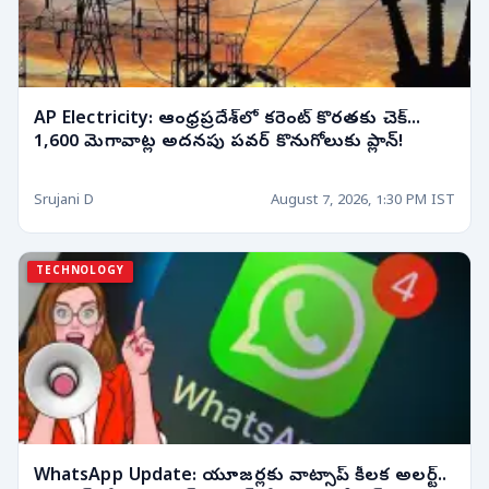
AP Electricity: ఆంధ్రప్రదేశ్‌లో కరెంట్ కొరతకు చెక్...
1,600 మెగావాట్ల అదనపు పవర్ కొనుగోలుకు ప్లాన్!
Srujani D
August 7, 2026, 1:30 PM IST
TECHNOLOGY
WhatsApp Update: యూజర్లకు వాట్సాప్ కీలక అలర్ట్..