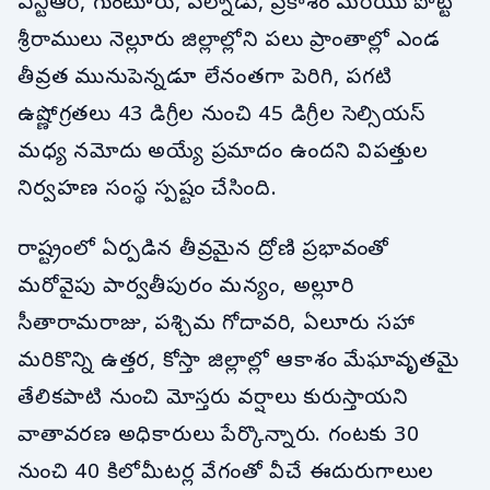
ఎన్టీఆర్, గుంటూరు, పల్నాడు, ప్రకాశం మరియు పొట్టి
శ్రీరాములు నెల్లూరు జిల్లాల్లోని పలు ప్రాంతాల్లో ఎండ
తీవ్రత మునుపెన్నడూ లేనంతగా పెరిగి, పగటి
ఉష్ణోగ్రతలు 43 డిగ్రీల నుంచి 45 డిగ్రీల సెల్సియస్
మధ్య నమోదు అయ్యే ప్రమాదం ఉందని విపత్తుల
నిర్వహణ సంస్థ స్పష్టం చేసింది.
రాష్ట్రంలో ఏర్పడిన తీవ్రమైన ద్రోణి ప్రభావంతో
మరోవైపు పార్వతీపురం మన్యం, అల్లూరి
సీతారామరాజు, పశ్చిమ గోదావరి, ఏలూరు సహా
మరికొన్ని ఉత్తర, కోస్తా జిల్లాల్లో ఆకాశం మేఘావృతమై
తేలికపాటి నుంచి మోస్తరు వర్షాలు కురుస్తాయని
వాతావరణ అధికారులు పేర్కొన్నారు. గంటకు 30
నుంచి 40 కిలోమీటర్ల వేగంతో వీచే ఈదురుగాలుల