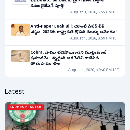
వేగవంతం.. 88 లక్షలకు పైగా గణన పత్రాల
డిజిటలైజేషన్ పూర్తి!
August 3, 2026, 2:55 PM IST
Anti-Paper Leak Bill: యాంటీ పేపర్ లీక్
చట్టం-2026కు రాష్ట్రపతి ద్రౌపది ముర్ము ఆమోదం!
August 1, 2026, 3:59 PM IST
Cobra: పాము చనిపోయిందని ముట్టుకుంటే
ప్రమాదమే.. వృద్ధుడి అరచేతిని కాటేసిన
తాచుపాము తల!
August 1, 2026, 12:56 PM IST
Latest
ANDHRA PRADESH