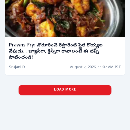
Prawns Fry: నోరూరించే రెస్టారెంట్ స్టైల్ రొయ్యల
వేపుడు... జ్యూసీగా, క్రిస్పీగా రావాలంటే ఈ టిప్స్
పాటించండి!
Srujani D
August 7, 2026, 11:07 AM IST
LOAD MORE