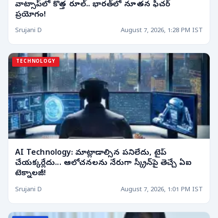
వాట్సాప్‌లో కొత్త రూల్‌.. భారత్‌లో నూతన ఫీచర్
ప్రయోగం!
Srujani D
August 7, 2026, 1:28 PM IST
TECHNOLOGY
AI Technology: మాట్లాడాల్సిన పనిలేదు, టైప్
చేయక్కర్లేదు... ఆలోచనలను నేరుగా స్క్రీన్‌పై తెచ్చే ఏఐ
టెక్నాలజీ!
Srujani D
August 7, 2026, 1:01 PM IST