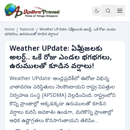
Home
/
National
/
Weather UPdate: ఏపీ ప్రజలకు అలర్ట్.. ఒకే రోజు ఎండల
భగభగలు, ఉరుములతో కూడిన వర్షాలు!
Weather UPdate: ఏపీ ప్రజలకు
అలర్ట్.. ఒకే రోజు ఎండల భగభగలు,
ఉరుములతో కూడిన వర్షాలు!
Weather UPdate: ఆంధ్రప్రదేశ్‌లో ఈరోజు విభిన్న
వాతావరణ పరిస్థితులు నెలకొంటాయని రాష్ట్ర విపత్తుల
నిర్వహణ సంస్థ (APSDMA) వెల్లడించింది. రాష్ట్రంలోని
కొన్ని ప్రాంతాల్లో అక్కడక్కడా ఉరుములతో కూడిన
వర్షాలు కురిసే అవకాశం ఉండగా, మరికొన్ని ప్రాంతాల్లో
అధిక ఉష్ణోగ్రతలు కొనసాగుతాయని తెలిపిం…