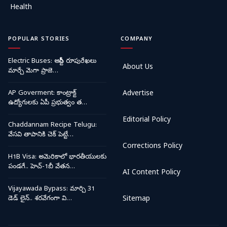
Health
POPULAR STORIES
COMPANY
Electric Buses: ఆర్టీసీ రూపురేఖలు
About Us
మార్చే మెగా ప్రాజె…
AP Goverment: కాంట్రాక్ట్
Advertise
ఉద్యోగులకు ఏపీ ప్రభుత్వం త…
Editorial Policy
Chaddannam Recipe Telugu:
వేసవి తాపానికి చెక్ పెట్టే…
Corrections Policy
H1B Visa: అమెరికాలో భారతీయులకు
పండగే.. హెచ్-1బీ వేతన…
AI Content Policy
Vijayawada Bypass: మార్చి 31
డెడ్ లైన్.. శరవేగంగా వి…
Sitemap