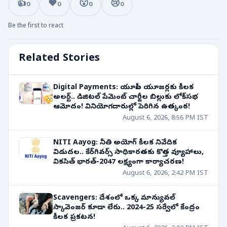
👍
❤️
😮
😢
0
0
0
0
Be the first to react
Related Stories
Digital Payments: యూపీఐ యూజర్లకు కీలక
అలర్ట్.. డిజిటల్ పేమెంట్ చార్జీల బిల్లుకు లోక్‌సభ
ఆమోదం! వినియోగదారుల్లో పెరిగిన ఉత్కంఠ!
August 6, 2026, 8:56 PM IST
NITI Aayog: నీతి అయోగ్ కీలక నివేదిక
విడుదల.. కేర్‌గివర్స్ సాధికారతకు కొత్త వ్యూహాలు,
వికసిత్ భారత్-2047 లక్ష్యంగా కార్యాచరణ!
August 6, 2026, 2:42 PM IST
Scavengers: దేశంలో ఒక్క మాన్యువల్
స్కావెంజర్ కూడా లేరు.. 2024-25 సర్వేలో కేంద్రం
కీలక ప్రకటన!