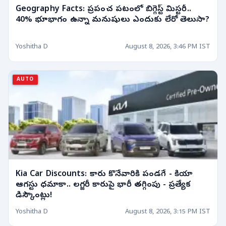
Geography Facts: ప్రపంచ పటంలో బిగ్గెస్ట్ మిస్టరీ..
40% భూభాగం ఉన్నా మనుషులు ఎందుకు లేరో తెలుసా?
Yoshitha D
August 8, 2026, 3:46 PM IST
AUTO
Kia Car Discounts: కారు కొనేవారికి పండగే - కియా
ఆగస్టు ధమాకా.. లగ్జరీ కారుపై భారీ తగ్గింపు - ప్రత్యేక
డిస్కౌంట్లు!
Yoshitha D
August 8, 2026, 3:15 PM IST