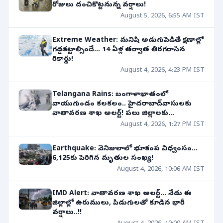
రోజులు దంచికొట్టనున్న వర్షాలు!
August 5, 2026, 6:55 AM IST
Extreme Weather: మనిషి అడుగుపెడితే క్షణాల్లో
గడ్డకట్టాల్సిందే... 14 ఏళ్ల తర్వాత తిరగరాసిన
రికార్డు!
August 4, 2026, 4:23 PM IST
Telangana Rains: బంగాళాఖాతంలో
వాయుగుండం కలకలం.. హైదరాబాద్‌వాసులకు
వాతావరణ శాఖ అలర్ట్! పలు జిల్లాలకు
ఈదురుగాలులతో..
August 4, 2026, 1:27 PM IST
Earthquake: వెనిజులాలో భూకంప విధ్వంసం...
6,125కు పెరిగిన మృతుల సంఖ్య!
August 4, 2026, 10:06 AM IST
IMD Alert: వాతావరణ శాఖ అలర్ట్... నేడు ఈ
జిల్లాల్లో ఉరుములు, పిడుగులతో కూడిన భారీ
వర్షాలు..!!