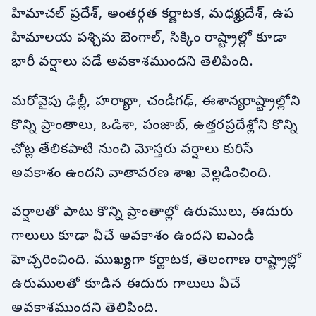
హిమాచల్ ప్రదేశ్, అంతర్గత కర్ణాటక, మధ్యప్రదేశ్, ఉప
హిమాలయ పశ్చిమ బెంగాల్, సిక్కిం రాష్ట్రాల్లో కూడా
భారీ వర్షాలు పడే అవకాశముందని తెలిపింది.
మరోవైపు ఢిల్లీ, హర్యానా, చండీగఢ్, ఈశాన్య రాష్ట్రాల్లోని
కొన్ని ప్రాంతాలు, ఒడిశా, పంజాబ్, ఉత్తరప్రదేశ్లోని కొన్ని
చోట్ల తేలికపాటి నుంచి మోస్తరు వర్షాలు కురిసే
అవకాశం ఉందని వాతావరణ శాఖ వెల్లడించింది.
వర్షాలతో పాటు కొన్ని ప్రాంతాల్లో ఉరుములు, ఈదురు
గాలులు కూడా వీచే అవకాశం ఉందని ఐఎండీ
హెచ్చరించింది. ముఖ్యంగా కర్ణాటక, తెలంగాణ రాష్ట్రాల్లో
ఉరుములతో కూడిన ఈదురు గాలులు వీచే
అవకాశముందని తెలిపింది.