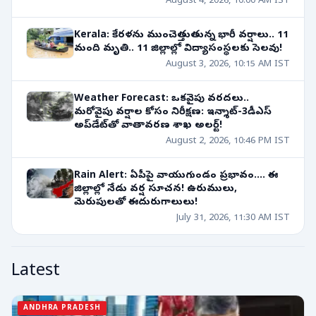
August 4, 2026, 10:00 AM IST
Kerala: కేరళను ముంచెత్తుతున్న భారీ వర్షాలు.. 11
మంది మృతి.. 11 జిల్లాల్లో విద్యాసంస్థలకు సెలవు!
August 3, 2026, 10:15 AM IST
Weather Forecast: ఒకవైపు వరదలు..
మరోవైపు వర్షాల కోసం నిరీక్షణ: ఇన్శాట్-3డీఎస్
అప్‌డేట్‌తో వాతావరణ శాఖ అలర్ట్!
August 2, 2026, 10:46 PM IST
Rain Alert: ఏపీపై వాయుగుండం ప్రభావం.... ఈ
జిల్లాల్లో నేడు వర్ష సూచన! ఉరుములు,
మెరుపులతో ఈదురుగాలులు!
July 31, 2026, 11:30 AM IST
Latest
ANDHRA PRADESH