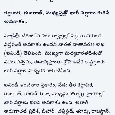
కర్ణాటక, గుజరాత్, మధ్యప్రదేశ్లో భారీ వర్షాలు కురిసే
అవకాశం..
న్యూఢిల్లీ: దేశంలోని పలు రాష్ట్రాల్లో వర్షాలు మరింత
విస్తరించే అవకాశం ఉందని భారత వాతావరణ శాఖ
(ఐఎండీ) తెలిపింది. ముఖ్యంగా మధ్య భారతదేశంతో
పాటు పశ్చిమ, ఈశాన్య ప్రాంతాల్లోని అనేక రాష్ట్రాలకు
భారీ వర్షాల హెచ్చరిక జారీ చేసింది.
ఐఎండీ అంచనాల ప్రకారం, నేడు తీర కర్ణాటక,
గుజరాత్, కొంకణ్–గోవా, మధ్య మహారాష్ట్ర ప్రాంతాల్లో
భారీ వర్షాలు కురిసే అవకాశం ఉంది. అలాగే
అరుణాచల్ ప్రదేశ్, బీహార్, ఛత్తీస్గఢ్, తూర్పు రాజస్థాన్,