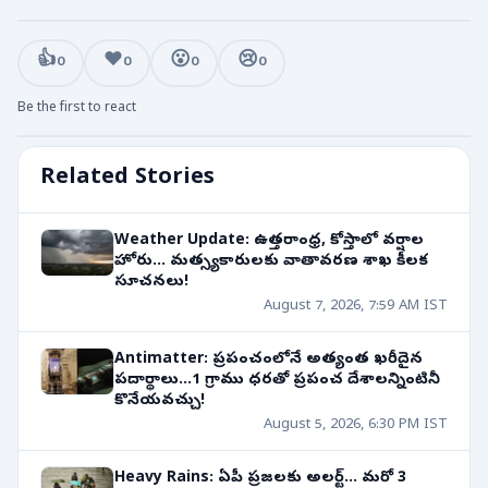
👍
❤️
😮
😢
0
0
0
0
Be the first to react
Related Stories
Weather Update: ఉత్తరాంధ్ర, కోస్తాలో వర్షాల
హోరు... మత్స్యకారులకు వాతావరణ శాఖ కీలక
సూచనలు!
August 7, 2026, 7:59 AM IST
Antimatter: ప్రపంచంలోనే అత్యంత ఖరీదైన
పదార్థాలు...1 గ్రాము ధరతో ప్రపంచ దేశాలన్నింటినీ
కొనేయవచ్చు!
August 5, 2026, 6:30 PM IST
Heavy Rains: ఏపీ ప్రజలకు అలర్ట్... మరో 3