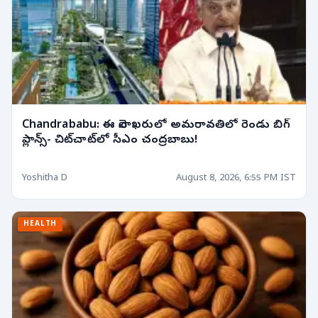
Chandrababu: ఈ నెలాఖరులో అమరావతిలో రెండు బిగ్
ప్లాన్స్- చిట్‌చాట్‌లో సీఎం చంద్రబాబు!
Yoshitha D
August 8, 2026, 6:55 PM IST
HEALTH