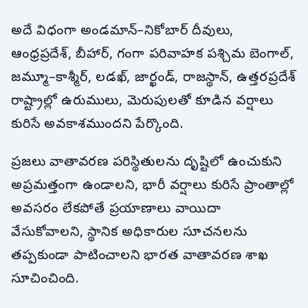
అదే విధంగా అండమాన్–నికోబార్ దీవులు,
ఆంధ్రప్రదేశ్, బీహార్, గంగా పరివాహక పశ్చిమ బెంగాల్,
జమ్మూ–కాశ్మీర్, లడఖ్, జార్ఖండ్, రాజస్థాన్, ఉత్తరప్రదేశ్
రాష్ట్రాల్లో ఉరుములు, మెరుపులతో కూడిన వర్షాలు
కురిసే అవకాశముందని పేర్కొంది.
ప్రజలు వాతావరణ పరిస్థితులను దృష్టిలో ఉంచుకుని
అప్రమత్తంగా ఉండాలని, భారీ వర్షాలు కురిసే ప్రాంతాల్లో
అవసరం లేకపోతే ప్రయాణాలు వాయిదా
వేసుకోవాలని, స్థానిక అధికారుల సూచనలను
తప్పకుండా పాటించాలని భారత వాతావరణ శాఖ
సూచించింది.