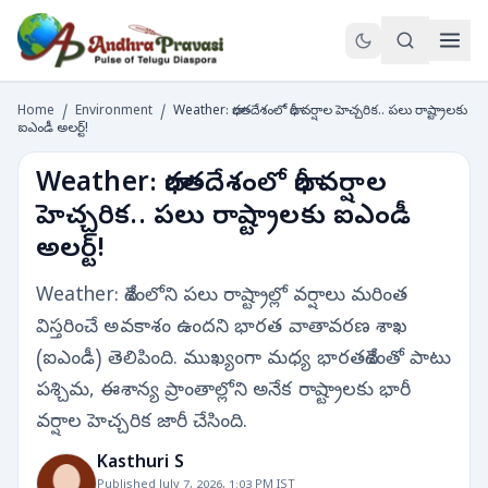
Home
/
Environment
/
Weather: భారతదేశంలో భారీ వర్షాల హెచ్చరిక.. పలు రాష్ట్రాలకు
ఐఎండీ అలర్ట్!
Weather: భారతదేశంలో భారీ వర్షాల
హెచ్చరిక.. పలు రాష్ట్రాలకు ఐఎండీ
అలర్ట్!
Weather: దేశంలోని పలు రాష్ట్రాల్లో వర్షాలు మరింత
విస్తరించే అవకాశం ఉందని భారత వాతావరణ శాఖ
(ఐఎండీ) తెలిపింది. ముఖ్యంగా మధ్య భారతదేశంతో పాటు
పశ్చిమ, ఈశాన్య ప్రాంతాల్లోని అనేక రాష్ట్రాలకు భారీ
వర్షాల హెచ్చరిక జారీ చేసింది.
Kasthuri S
Published July 7, 2026, 1:03 PM IST