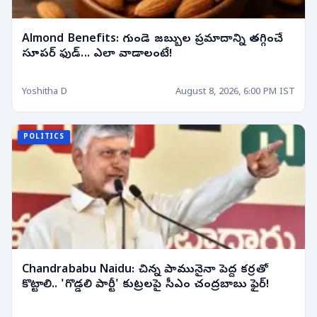
Almond Benefits: గుండె జబ్బుల ప్రమాదాన్ని తగ్గించే
సూపర్ ఫుడ్... ఎలా వాడాలంటే!
Yoshitha D
August 8, 2026, 6:00 PM IST
POLITICS
Chandrababu Naidu: చిన్న పామునైనా పెద్ద కర్రతో
కొట్టాలి.. 'గొడ్డలి పార్టీ' కుట్రలపై సీఎం చంద్రబాబు ఫైర్!