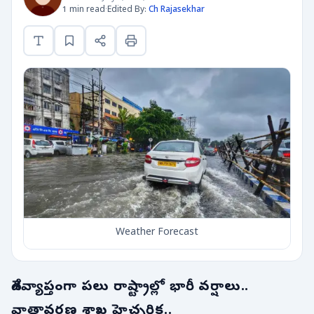
1 min read
·
Edited By:
Ch Rajasekhar
Weather Forecast
దేశవ్యాప్తంగా పలు రాష్ట్రాల్లో భారీ వర్షాలు..
వాతావరణ శాఖ హెచ్చరిక..