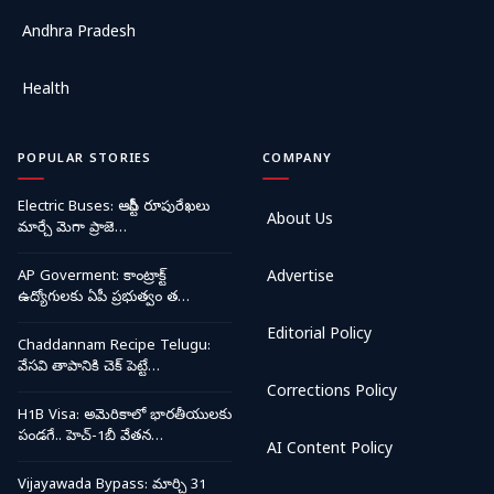
Andhra Pradesh
Health
POPULAR STORIES
COMPANY
Electric Buses: ఆర్టీసీ రూపురేఖలు
About Us
మార్చే మెగా ప్రాజె…
AP Goverment: కాంట్రాక్ట్
Advertise
ఉద్యోగులకు ఏపీ ప్రభుత్వం త…
Editorial Policy
Chaddannam Recipe Telugu:
వేసవి తాపానికి చెక్ పెట్టే…
Corrections Policy
H1B Visa: అమెరికాలో భారతీయులకు
పండగే.. హెచ్-1బీ వేతన…
AI Content Policy
Vijayawada Bypass: మార్చి 31