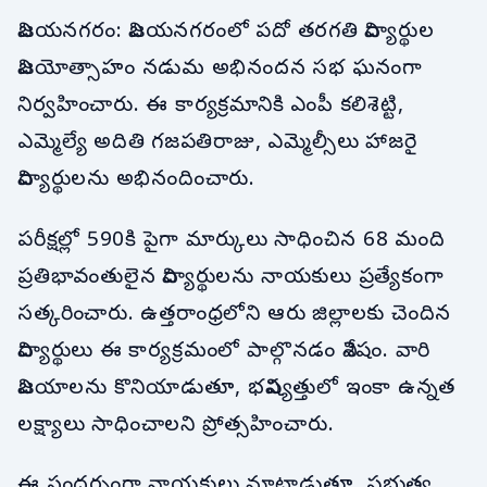
విజయనగరం: విజయనగరంలో పదో తరగతి విద్యార్థుల
విజయోత్సాహం నడుమ అభినందన సభ ఘనంగా
నిర్వహించారు. ఈ కార్యక్రమానికి ఎంపీ కలిశెట్టి,
ఎమ్మెల్యే అదితి గజపతిరాజు, ఎమ్మెల్సీలు హాజరై
విద్యార్థులను అభినందించారు.
పరీక్షల్లో 590కి పైగా మార్కులు సాధించిన 68 మంది
ప్రతిభావంతులైన విద్యార్థులను నాయకులు ప్రత్యేకంగా
సత్కరించారు. ఉత్తరాంధ్రలోని ఆరు జిల్లాలకు చెందిన
విద్యార్థులు ఈ కార్యక్రమంలో పాల్గొనడం విశేషం. వారి
విజయాలను కొనియాడుతూ, భవిష్యత్తులో ఇంకా ఉన్నత
లక్ష్యాలు సాధించాలని ప్రోత్సహించారు.
ఈ సందర్భంగా నాయకులు మాట్లాడుతూ, ప్రభుత్వ