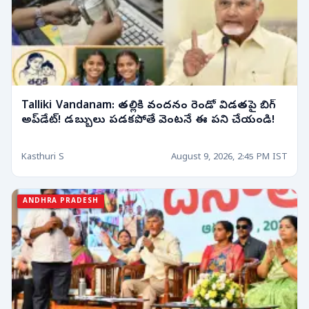
Talliki Vandanam: తల్లికి వందనం రెండో విడతపై బిగ్
అప్‌డేట్! డబ్బులు పడకపోతే వెంటనే ఈ పని చేయండి!
Kasthuri S
August 9, 2026, 2:45 PM IST
ANDHRA PRADESH