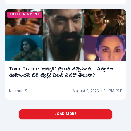
ENTERTAINMENT
Toxic Trailer: 'టాక్సిక్' ట్రైలర్ వచ్చేసింది... ఎవ్వరూ
ఊహించని బిగ్ ట్విస్ట్! విలన్ ఎవరో తెలుసా?
Kasthuri S
August 9, 2026, 1:35 PM IST
LOAD MORE