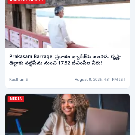
ANDHRA PRADESH
Prakasam Barrage: ప్రకాశం బ్యారేజ్‌కు జలకళ.. కృష్ణా
డెల్టాకు పట్టిసీమ నుంచి 17.52 టీఎంసీల నీరు!
Kasthuri S
August 9, 2026, 4:31 PM IST
MEDIA