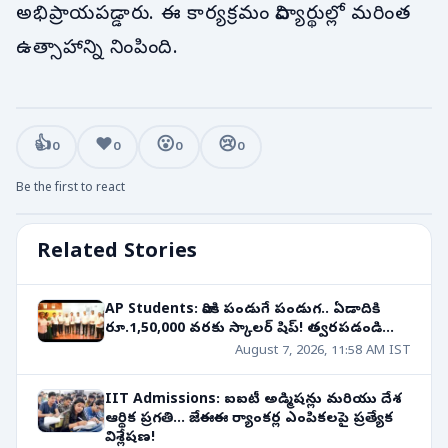
అభిప్రాయపడ్డారు. ఈ కార్యక్రమం విద్యార్థుల్లో మరింత
ఉత్సాహాన్ని నింపింది.
👍
❤️
😮
😢
0
0
0
0
Be the first to react
Related Stories
AP Students: వారికి పండుగే పండుగ.. ఏడాదికి
రూ.1,50,000 వరకు స్కాలర్ షిప్! త్వరపడండి...
August 7, 2026, 11:58 AM IST
IIT Admissions: ఐఐటీ అడ్మిషన్లు మరియు దేశ
ఆర్థిక ప్రగతి... జేఈఈ ర్యాంకర్ల ఎంపికలపై ప్రత్యేక
విశ్లేషణ!