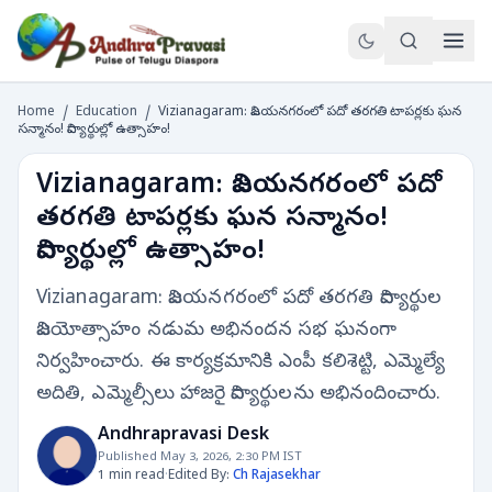
Home
/
Education
/
Vizianagaram: విజయనగరంలో పదో తరగతి టాపర్లకు ఘన
సన్మానం! విద్యార్థుల్లో ఉత్సాహం!
Vizianagaram: విజయనగరంలో పదో
తరగతి టాపర్లకు ఘన సన్మానం!
విద్యార్థుల్లో ఉత్సాహం!
Vizianagaram: విజయనగరంలో పదో తరగతి విద్యార్థుల
విజయోత్సాహం నడుమ అభినందన సభ ఘనంగా
నిర్వహించారు. ఈ కార్యక్రమానికి ఎంపీ కలిశెట్టి, ఎమ్మెల్యే
అదితి, ఎమ్మెల్సీలు హాజరై విద్యార్థులను అభినందించారు.
Andhrapravasi Desk
Published May 3, 2026, 2:30 PM IST
1 min read
·
Edited By:
Ch Rajasekhar