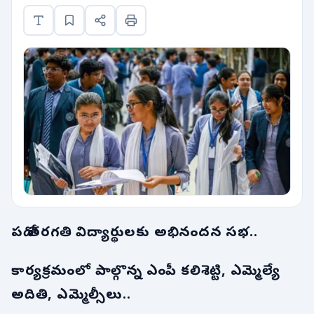
పదో తరగతి విద్యార్థులకు అభినందన సభ..
కార్యక్రమంలో పాల్గొన్న ఎంపీ కలిశెట్టి, ఎమ్మెల్యే
అదితి, ఎమ్మెల్సీలు..