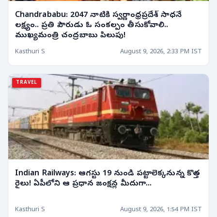
Chandrababu: 2047 నాటికి స్వర్ణాంధ్రప్రదేశ్ సాధనే
లక్ష్యం.. ప్రతి పౌరుడు ఓ సంకల్పం తీసుకోవాలి..
ముఖ్యమంత్రి చంద్రబాబు పిలుపు!
Kasthuri S
August 9, 2026, 2:33 PM IST
TRAVEL
Indian Railways: ఆగస్టు 19 నుండి పట్టాలెక్కనున్న కొత్త
రైలు! ఏపీలోని ఆ ప్రధాన జంక్షన్ల మీదుగా...
Kasthuri S
August 9, 2026, 1:54 PM IST