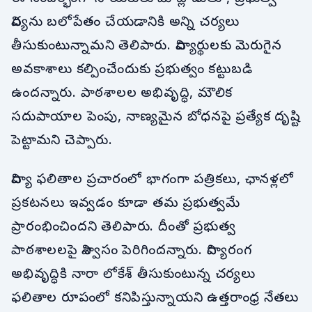
విద్యను బలోపేతం చేయడానికి అన్ని చర్యలు
తీసుకుంటున్నామని తెలిపారు. విద్యార్థులకు మెరుగైన
అవకాశాలు కల్పించేందుకు ప్రభుత్వం కట్టుబడి
ఉందన్నారు. పాఠశాలల అభివృద్ధి, మౌలిక
సదుపాయాల పెంపు, నాణ్యమైన బోధనపై ప్రత్యేక దృష్టి
పెట్టామని చెప్పారు.
విద్యా ఫలితాల ప్రచారంలో భాగంగా పత్రికలు, ఛానళ్లలో
ప్రకటనలు ఇవ్వడం కూడా తమ ప్రభుత్వమే
ప్రారంభించిందని తెలిపారు. దీంతో ప్రభుత్వ
పాఠశాలలపై విశ్వాసం పెరిగిందన్నారు. విద్యారంగ
అభివృద్ధికి నారా లోకేశ్ తీసుకుంటున్న చర్యలు
ఫలితాల రూపంలో కనిపిస్తున్నాయని ఉత్తరాంధ్ర నేతలు