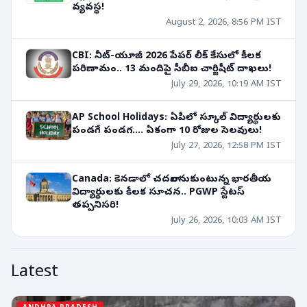
వ్యవస్థ!
August 2, 2026, 8:56 PM IST
CBI: నీట్-యూజీ 2026 పేపర్ లీక్ కేసులో కీలక
పరిణామం.. 13 మందిపై సీబీఐ చార్జిషీట్ దాఖలు!
July 29, 2026, 10:19 AM IST
AP School Holidays: ఏపీలో స్కూల్ విద్యార్థులకు
పండగే పండగ.... ఏకంగా 10 రోజుల సెలవులు!
July 27, 2026, 12:58 PM IST
Canada: కెనడాలో చదవాలనుకుంటున్న భారతీయ
విద్యార్థులకు కీలక సూచన.. PGWP స్టేటస్
తప్పనిసరి!
July 26, 2026, 10:03 AM IST
Latest