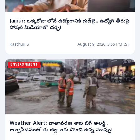
Jaipur: ఒక్కరోజు లోనే ఉద్యోగానికి గుడ్‌బై.. ఉద్యోగి తీరుపై
సోషల్ మీడియాలో చర్చ!
Kasthuri S
August 9, 2026, 3:55 PM IST
ENVIRONMENT
Weather Alert: వాతావరణ శాఖ బిగ్ అలర్ట్..
అల్పపీడనంతో ఈ జిల్లాలకు పొంచి ఉన్న ముప్పు!