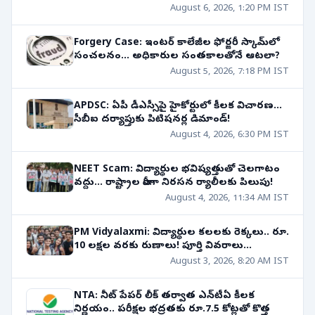
August 6, 2026, 1:20 PM IST
Forgery Case: ఇంటర్ కాలేజీల ఫోర్జరీ స్కామ్‌లో
సంచలనం... అధికారుల సంతకాలతోనే ఆటలా?
August 5, 2026, 7:18 PM IST
APDSC: ఏపీ డీఎస్సీపై హైకోర్టులో కీలక విచారణ...
సీబీఐ దర్యాప్తుకు పిటిషనర్ల డిమాండ్!
August 4, 2026, 6:30 PM IST
NEET Scam: విద్యార్థుల భవిష్యత్తుతో చెలగాటం
వద్దు... రాష్ట్రాల వారీగా నిరసన ర్యాలీలకు పిలుపు!
August 4, 2026, 11:34 AM IST
PM Vidyalaxmi: విద్యార్థుల కలలకు రెక్కలు.. రూ.
10 లక్షల వరకు రుణాలు! పూర్తి వివరాలు...
August 3, 2026, 8:20 AM IST
NTA: నీట్ పేపర్ లీక్ తర్వాత ఎన్‌టీఏ కీలక
నిర్ణయం.. పరీక్షల భద్రతకు రూ.7.5 కోట్లతో కొత్త