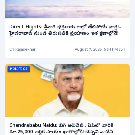
Direct Flights: శ్రీవారి భక్తులకు గాల్లో తేలిపోయే వార్త!..
హైదరాబాద్ నుండి తిరుపతికి ప్రయాణం ఇక క్షణాల్లోనే!
Ch Rajasekhar
August 7, 2026, 6:54 PM IST
POLITICS
Chandrababu Naidu: బిగ్ అప్‌డేట్.. ఏపీలో వారికి
రూ.25,000 ఆర్థిక సాయం ఖాతాల్లోకి! చెప్పని వాటిని