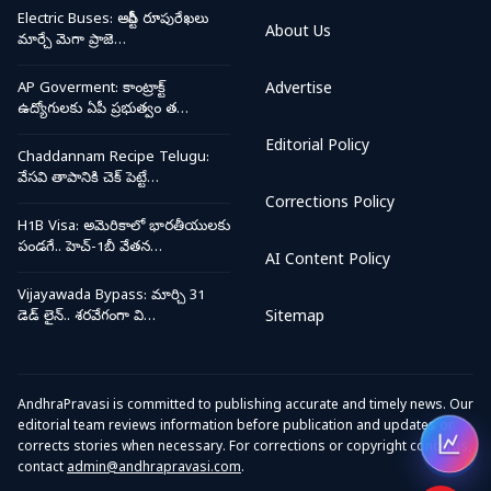
Electric Buses: ఆర్టీసీ రూపురేఖలు
About Us
మార్చే మెగా ప్రాజె…
AP Goverment: కాంట్రాక్ట్
Advertise
ఉద్యోగులకు ఏపీ ప్రభుత్వం త…
Editorial Policy
Chaddannam Recipe Telugu:
వేసవి తాపానికి చెక్ పెట్టే…
Corrections Policy
H1B Visa: అమెరికాలో భారతీయులకు
పండగే.. హెచ్-1బీ వేతన…
AI Content Policy
Vijayawada Bypass: మార్చి 31
డెడ్ లైన్.. శరవేగంగా వి…
Sitemap
AndhraPravasi is committed to publishing accurate and timely news. Our
editorial team reviews information before publication and updates or
corrects stories when necessary. For corrections or copyright concerns,
Open
contact
admin@andhrapravasi.com
.