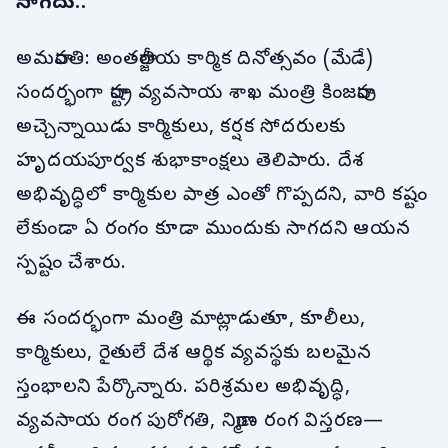
సాగదు..
అమరావతి: అంతర్జాతీయ కార్మిక దినోత్సవం (మేడే)
సందర్భంగా రాష్ట్ర వ్యవసాయ శాఖ మంత్రి కింజరాపు
అచ్చెన్నాయిడు కార్మికులు, కర్షక సోదరులకు
హృదయపూర్వక శుభాకాంక్షలు తెలిపారు. దేశ
అభివృద్ధిలో కార్మికుల పాత్ర ఎంతో గొప్పదని, వారి కష్టం
లేకుండా ఏ రంగం కూడా ముందుకు సాగదని ఆయన
స్పష్టం చేశారు.
ఈ సందర్భంగా మంత్రి మాట్లాడుతూ, కూలీలు,
కార్మికులు, రైతులే దేశ ఆర్థిక వ్యవస్థకు బలమైన
స్తంభాలని పేర్కొన్నారు. పరిశ్రమల అభివృద్ధి,
వ్యవసాయ రంగ పురోగతి, నిర్మాణ రంగ విస్తరణ—