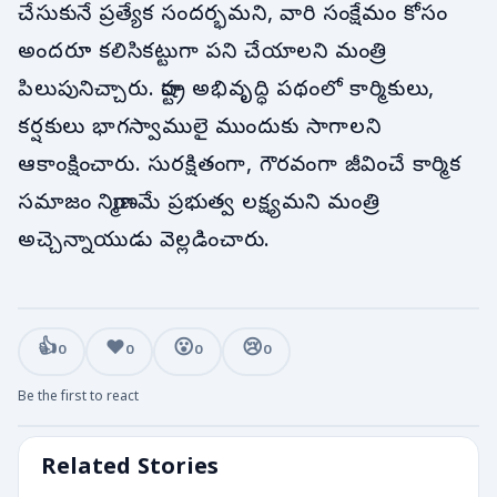
చేసుకునే ప్రత్యేక సందర్భమని, వారి సంక్షేమం కోసం
అందరూ కలిసికట్టుగా పని చేయాలని మంత్రి
పిలుపునిచ్చారు. రాష్ట్ర అభివృద్ధి పథంలో కార్మికులు,
కర్షకులు భాగస్వాములై ముందుకు సాగాలని
ఆకాంక్షించారు. సురక్షితంగా, గౌరవంగా జీవించే కార్మిక
సమాజం నిర్మాణమే ప్రభుత్వ లక్ష్యమని మంత్రి
అచ్చెన్నాయుడు వెల్లడించారు.
👍
❤️
😮
😢
0
0
0
0
Be the first to react
Related Stories