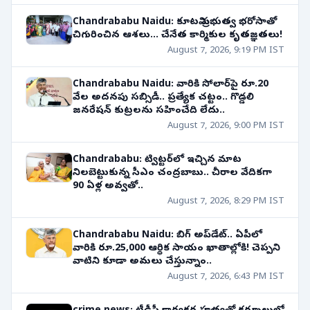
Chandrababu Naidu: కూటమి ప్రభుత్వ భరోసాతో
చిగురించిన ఆశలు... చేనేత కార్మికుల కృతజ్ఞతలు!
August 7, 2026, 9:19 PM IST
Chandrababu Naidu: వారికి సోలార్‌పై రూ.20
వేల అదనపు సబ్సిడీ.. ప్రత్యేక చట్టం.. గొడ్డలి
జనరేషన్ కుట్రలను సహించేది లేదు..
August 7, 2026, 9:00 PM IST
Chandrababu: ట్విట్టర్‌లో ఇచ్చిన మాట
నిలబెట్టుకున్న సీఎం చంద్రబాబు.. చీరాల వేదికగా
90 ఏళ్ల అవ్వతో..
August 7, 2026, 8:29 PM IST
Chandrababu Naidu: బిగ్ అప్‌డేట్.. ఏపీలో
వారికి రూ.25,000 ఆర్థిక సాయం ఖాతాల్లోకి! చెప్పని
వాటిని కూడా అమలు చేస్తున్నాం..
August 7, 2026, 6:43 PM IST