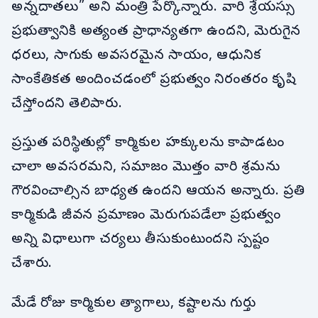
అన్నదాతలు” అని మంత్రి పేర్కొన్నారు. వారి శ్రేయస్సు
ప్రభుత్వానికి అత్యంత ప్రాధాన్యతగా ఉందని, మెరుగైన
ధరలు, సాగుకు అవసరమైన సాయం, ఆధునిక
సాంకేతికత అందించడంలో ప్రభుత్వం నిరంతరం కృషి
చేస్తోందని తెలిపారు.
ప్రస్తుత పరిస్థితుల్లో కార్మికుల హక్కులను కాపాడటం
చాలా అవసరమని, సమాజం మొత్తం వారి శ్రమను
గౌరవించాల్సిన బాధ్యత ఉందని ఆయన అన్నారు. ప్రతి
కార్మికుడి జీవన ప్రమాణం మెరుగుపడేలా ప్రభుత్వం
అన్ని విధాలుగా చర్యలు తీసుకుంటుందని స్పష్టం
చేశారు.
మేడే రోజు కార్మికుల త్యాగాలు, కష్టాలను గుర్తు