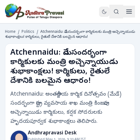
Home
/
Politics
/
Atchennaidu: మేడే సందర్భంగా కార్మికులకు మంత్రి అచ్చెన్నాయుడు
శుభాకాంక్షలు! కార్మికులు, రైతులే దేశానికి బలమైన ఆధారం!
Atchennaidu: మేడే సందర్భంగా
కార్మికులకు మంత్రి అచ్చెన్నాయుడు
శుభాకాంక్షలు! కార్మికులు, రైతులే
దేశానికి బలమైన ఆధారం!
Atchennaidu: అంతర్జాతీయ కార్మిక దినోత్సవం (మేడే)
సందర్భంగా రాష్ట్ర వ్యవసాయ శాఖ మంత్రి కింజరాపు
అచ్చెన్నాయిడు కార్మికులు, కర్షక సోదరులకు
హృదయపూర్వక శుభాకాంక్షలు తెలిపారు.
Andhrapravasi Desk
Published May 1, 2026, 9:33 AM IST