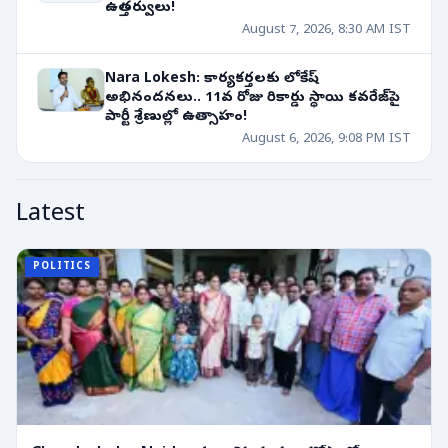
ఉత్తర్వులు!
August 7, 2026, 8:30 AM IST
Nara Lokesh: కార్యకర్తలకు లోకేష్
అభినందనలు.. 11వ రోజు రికార్డు స్థాయి కవరేజ్‌పై
పార్టీ శ్రేణుల్లో ఉత్సాహం!
August 6, 2026, 9:08 PM IST
Latest
POLITICS