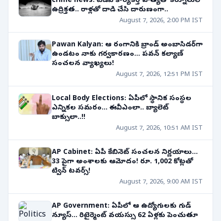
crime news: టీడీపీ కార్యకర్త హత్యతో కర్నూలులో
ఉద్రిక్తత.. రాళ్లతో దాడి చేసి దారుణంగా..
August 7, 2026, 2:00 PM IST
Pawan Kalyan: ఆ రంగానికి బ్రాండ్ అంబాసిడర్‌గా
ఉండటం నాకు గర్వకారణం... పవన్ కల్యాణ్
సంచలన వ్యాఖ్యలు!
August 7, 2026, 12:51 PM IST
Local Body Elections: ఏపీలో స్థానిక సంస్థల
ఎన్నికల సమరం... ఈవీఎంలా.. బ్యాలెట్
బాక్సులా..!!
August 7, 2026, 10:51 AM IST
AP Cabinet: ఏపీ కేబినెట్ సంచలన నిర్ణయాలు...
33 పైగా అంశాలకు ఆమోదం! రూ. 1,002 కోట్లతో
ట్విన్ టవర్స్!
August 7, 2026, 9:00 AM IST
AP Government: ఏపీలో ఆ ఉద్యోగులకు గుడ్
న్యూస్... రిటైర్మెంట్ వయస్సు 62 ఏళ్లకు పెంచుతూ