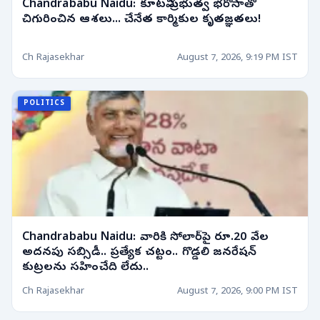
Chandrababu Naidu: కూటమి ప్రభుత్వ భరోసాతో
చిగురించిన ఆశలు... చేనేత కార్మికుల కృతజ్ఞతలు!
Ch Rajasekhar
August 7, 2026, 9:19 PM IST
POLITICS
Chandrababu Naidu: వారికి సోలార్‌పై రూ.20 వేల
అదనపు సబ్సిడీ.. ప్రత్యేక చట్టం.. గొడ్డలి జనరేషన్
కుట్రలను సహించేది లేదు..
Ch Rajasekhar
August 7, 2026, 9:00 PM IST