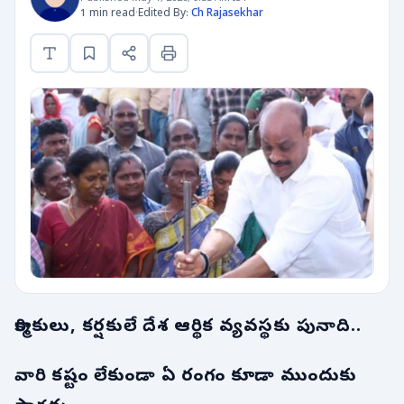
1 min read
·
Edited By:
Ch Rajasekhar
కార్మికులు, కర్షకులే దేశ ఆర్థిక వ్యవస్థకు పునాది..
వారి కష్టం లేకుండా ఏ రంగం కూడా ముందుకు