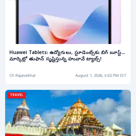
Huawei Tablets: ఉద్యోగులు, స్టూడెంట్స్‌కు బిగ్ బూస్ట్...
మార్కెట్లో తుఫాన్ సృష్టిస్తున్న హువావే ట్యాబ్స్!
Ch Rajasekhar
August 7, 2026, 5:02 PM IST
TRAVEL