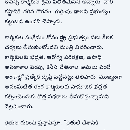
ఇవన్నీ కార్మికుల శ్రమ ఫలితమేనని అన్నారు. వారి
కష్టానికి తగిన గౌరవం, గుర్తింపు రావాలని ప్రభుత్వం
కట్టుబడి ఉందని చెప్పారు.
కార్మికుల సంక్షేమం కోసం రాష్ట్ర ప్రభుత్వం పలు కీలక
చర్యలు తీసుకుంటోందని మంత్రి వివరించారు.
కార్మికులకు భద్రత, ఆరోగ్య పరిరక్షణ, ఉపాధి
అవకాశాల పెంపు, కనీస వేతనాల అమలు వంటి
అంశాల్లో ప్రత్యేక దృష్టి పెట్టినట్లు తెలిపారు. ముఖ్యంగా
అసంఘటిత రంగ కార్మికులకు సామాజిక భద్రత
కల్పించేందుకు కొత్త పథకాలు తీసుకొస్తున్నామని
వెల్లడించారు.
రైతుల గురించి ప్రస్తావిస్తూ, “రైతులే దేశానికి