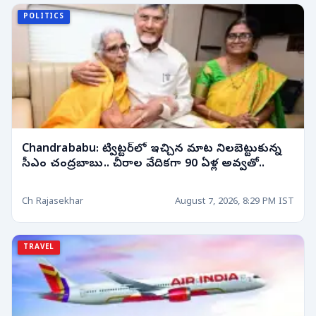
POLITICS
Chandrababu: ట్విట్టర్‌లో ఇచ్చిన మాట నిలబెట్టుకున్న
సీఎం చంద్రబాబు.. చీరాల వేదికగా 90 ఏళ్ల అవ్వతో..
Ch Rajasekhar
August 7, 2026, 8:29 PM IST
TRAVEL