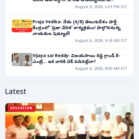
చేసిన తహసీల్దార్! సొంత తోడబుట్టినవాడే
శత్రువుగా మారితే?
August 6, 2026, 5:53 PM IST
Praja Vedika: నేడు (6/8) తెలుగుదేశం పార్టీ
కేంద్రంలో 'ప్రజా వేదిక' కార్యక్రమం! పాల్గొననున్న
నాయకుల షెడ్యూల్!
August 6, 2026, 9:18 AM IST
Vijaya sai Reddy: విజయసాయి రెడ్డి గ్రాండ్ రీ-
ఎంట్రీ... ఇక వారికి చెక్ పడినట్లేనా?
August 6, 2026, 8:00 AM IST
Latest
EDUCATION