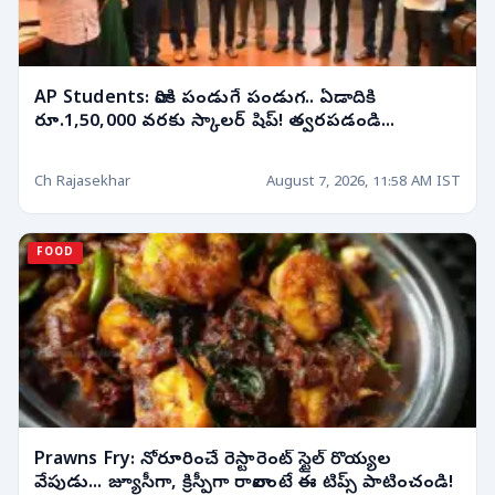
AP Students: వారికి పండుగే పండుగ.. ఏడాదికి
రూ.1,50,000 వరకు స్కాలర్ షిప్! త్వరపడండి...
Ch Rajasekhar
August 7, 2026, 11:58 AM IST
FOOD
Prawns Fry: నోరూరించే రెస్టారెంట్ స్టైల్ రొయ్యల
వేపుడు... జ్యూసీగా, క్రిస్పీగా రావాలంటే ఈ టిప్స్ పాటించండి!