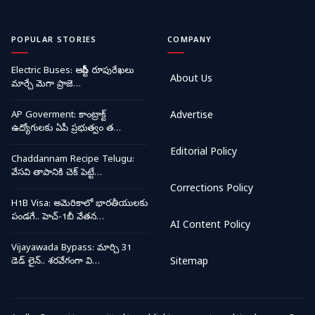
POPULAR STORIES
COMPANY
Electric Buses: ఆర్టీసీ రూపురేఖలు
About Us
మార్చే మెగా ప్రాజె…
AP Goverment: కాంట్రాక్ట్
Advertise
ఉద్యోగులకు ఏపీ ప్రభుత్వం త…
Editorial Policy
Chaddannam Recipe Telugu:
వేసవి తాపానికి చెక్ పెట్టే…
Corrections Policy
H1B Visa: అమెరికాలో భారతీయులకు
పండగే.. హెచ్-1బీ వేతన…
AI Content Policy
Vijayawada Bypass: మార్చి 31
డెడ్ లైన్.. శరవేగంగా వి…
Sitemap