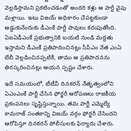
వెల్లడిస్తామని ప్రకటించడంతో అందరి కళ్లు ఆ పార్టీ వైపు
మళ్లాయి. ఇటు విజయ్ అధికారం చేపట్టకుండా
అడ్డుకునేందుకు డీఎంకే పార్టీ పావులు కదుపుతోంది.
ఏఐఏడీఎంకే ప్రభుత్వానికి బయటి నుండి మద్దతు
ఇస్తామని డీఎంకే ప్రతిపాదించినట్లు సీపీఎం నేత ఎంఏ
బేబీ వెల్లడించినప్పటికీ, తాము ఆ ప్రతిపాదనను
తిరస్కరించినట్లు ఆయన స్పష్టం చేశారు.
ఇదే సమయంలో, టీటీవీ దినకరన్ నేతృత్వంలోని
ఏఎంఎంకే పార్టీ చేసిన ఫోర్జరీ ఆరోపణలు రాజకీయ
ప్రకంపనలు సృష్టిస్తున్నాయి. తమ పార్టీ ఎమ్మెల్యే
కామరాజ్ సంతకాన్ని విజయ్ వర్గం ఫోర్జరీ చేసిందని
ఆరోపిస్తూ దినకరన్ పోలీసులకు ఫిర్యాదు చేశారు.