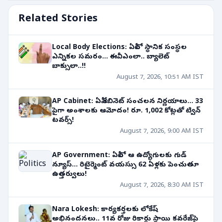
Related Stories
Local Body Elections: ఏపీలో స్థానిక సంస్థల
ఎన్నికల సమరం... ఈవీఎంలా.. బ్యాలెట్
బాక్సులా..!!
August 7, 2026, 10:51 AM IST
AP Cabinet: ఏపీ కేబినెట్ సంచలన నిర్ణయాలు... 33
పైగా అంశాలకు ఆమోదం! రూ. 1,002 కోట్లతో ట్విన్
టవర్స్!
August 7, 2026, 9:00 AM IST
AP Government: ఏపీలో ఆ ఉద్యోగులకు గుడ్
న్యూస్... రిటైర్మెంట్ వయస్సు 62 ఏళ్లకు పెంచుతూ
ఉత్తర్వులు!
August 7, 2026, 8:30 AM IST
Nara Lokesh: కార్యకర్తలకు లోకేష్
అభినందనలు.. 11వ రోజు రికార్డు స్థాయి కవరేజ్‌పై