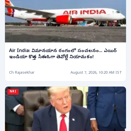
Air India: విమానయాన రంగంలో సంచలనం... ఎయిర్
ఇండియా కొత్త సీఈఓగా తెవోల్డే నియామకం!
Ch Rajasekhar
August 7, 2026, 10:20 AM IST
NRI