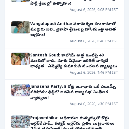
పార్టీ శ్రేణుల్లో ఉత్సాహం!
August 6, 2026, 9:08 PM IST
Vangalapudi Anitha: పరామర్శల హంగామాతో
ముగ్గురు బలి.. వైకాపా శ్రేణులపై హోంమంత్రి అనిత
ఆగ్రహం!
August 6, 2026, 8:40 PM IST
Santosh Goud: కాబోయే అత్త ఇంటిపై 40
మందితో దాడి.. మాకు ఏమైనా జరిగితే నాన్నదే
బాధ్యత.. ఎమ్మెల్యే కుమారుడి సంచలన వ్యాఖ్యలు
August 6, 2026, 7:46 PM IST
Janasena Party: 5 కోట్ల జనాభాకు ఒకే ఎయిమ్స్
సరిపోదు: ఢిల్లీలో జనసేన రాజ్యసభ ఎంపీ కీలక
వ్యాఖ్యలు!
August 6, 2026, 7:36 PM IST
Prajavedhika: అధికారుల కుమ్మక్కుతో కోర్టు
ఆర్డర్‌కే షాక్... కలెక్టర్ ఆర్డర్‌ను సైతం బుట్టదాఖలు