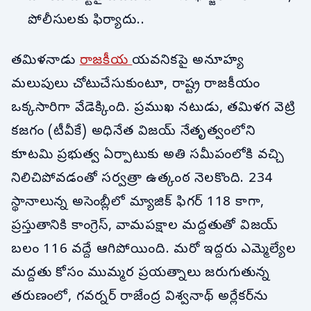
పోలీసులకు ఫిర్యాదు..
తమిళనాడు
రాజకీయ
యవనికపై అనూహ్య
మలుపులు చోటుచేసుకుంటూ, రాష్ట్ర రాజకీయం
ఒక్కసారిగా వేడెక్కింది. ప్రముఖ నటుడు, తమిళగ వెట్రి
కజగం (టీవీకే) అధినేత విజయ్ నేతృత్వంలోని
కూటమి ప్రభుత్వ ఏర్పాటుకు అతి సమీపంలోకి వచ్చి
నిలిచిపోవడంతో సర్వత్రా ఉత్కంఠ నెలకొంది. 234
స్థానాలున్న అసెంబ్లీలో మ్యాజిక్ ఫిగర్ 118 కాగా,
ప్రస్తుతానికి కాంగ్రెస్, వామపక్షాల మద్దతుతో విజయ్
బలం 116 వద్దే ఆగిపోయింది. మరో ఇద్దరు ఎమ్మెల్యేల
మద్దతు కోసం ముమ్మర ప్రయత్నాలు జరుగుతున్న
తరుణంలో, గవర్నర్ రాజేంద్ర విశ్వనాథ్ అర్లేకర్‌ను