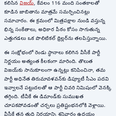
కలిసిన
విజయ్
, కేవలం 116 మంది సంతకాలతో
కూడిన జాబితాను మాత్రమే సమర్పించినట్లు
సమాచారం. ఈ క్రమంలో మిత్రపక్షాల నుండి వస్తున్న
భిన్న సంకేతాలు, అధికార పీఠం కోసం సాగుతున్న
ఎత్తుగడలు ఒక పొలిటికల్ థ్రిల్లర్‌ను తలపిస్తున్నాయి.
ఈ సంక్షోభంలో రెండు స్థానాలు కలిగిన వీసీకే పార్టీ
నిర్ణయం అత్యంత కీలకంగా మారింది. తొలుత
విజయ్‌కు సానుకూలంగా ఉన్నట్లు కనిపించినా, తమ
పార్టీ అధినేత తిరుమావళవన్‌కు డిప్యూటీ సీఎం పదవి
ఇవ్వాలనే పట్టుదలతో ఆ పార్టీ చివరి నిమిషంలో వెనక్కి
తగ్గింది. టీవీకే ఈ డిమాండ్‌కు సుముఖత
చూపకపోవడంతో చర్చలు ప్రతిష్టంభనలోకి వెళ్లాయి.
వీసీకే తన తుది నిర్ణయాన్ని శనివారం ఉదయం