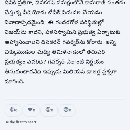
దీనికి ప్రతిగా, దినకరన్ సమక్షంలోనే కామరాజ్ సంతకం
చేస్తున్న వీడియోను టీవీకే విడుదల చేయడం
వివాదాస్పదమైంది. ఈ గందరగోళ పరిస్థితుల్లో
విజయ్‌ను కాదని, పళనిస్వామిని ప్రభుత్వ ఏర్పాటుకు
ఆహ్వానించాలని దినకరన్ గవర్నర్‌ను కోరారు. ఇన్ని
చిక్కుముడుల మధ్య తమిళనాడులో తదుపరి
ప్రభుత్వం ఎవరిది? గవర్నర్ ఎలాంటి నిర్ణయం
తీసుకుంటారనేది ఇప్పుడు మిలియన్ డాలర్ల ప్రశ్నగా
మారింది.
👍
❤️
😮
😢
0
0
0
0
Be the first to react