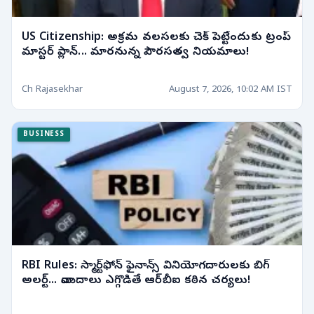
US Citizenship: అక్రమ వలసలకు చెక్ పెట్టేందుకు ట్రంప్
మాస్టర్ ప్లాన్... మారనున్న పౌరసత్వ నియమాలు!
Ch Rajasekhar
August 7, 2026, 10:02 AM IST
BUSINESS
RBI Rules: స్మార్ట్‌ఫోన్ ఫైనాన్స్ వినియోగదారులకు బిగ్
అలర్ట్... వాయిదాలు ఎగ్గొడితే ఆర్‌బీఐ కఠిన చర్యలు!