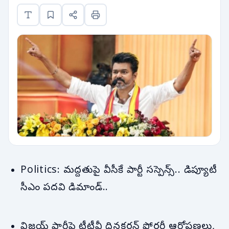
Politics: మద్దతుపై వీసీకే పార్టీ సస్పెన్స్.. డిప్యూటీ
సీఎం పదవి డిమాండ్..
విజయ్ పార్టీపై టీటీవీ దినకరన్ ఫోర్జరీ ఆరోపణలు,