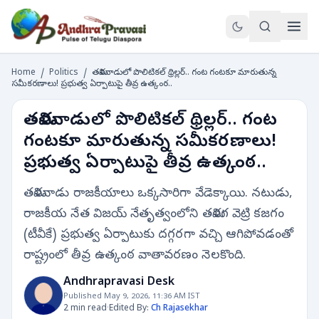
Home
/
Politics
/
తమిళనాడులో పొలిటికల్ థ్రిల్లర్.. గంట గంటకూ మారుతున్న
సమీకరణాలు! ప్రభుత్వ ఏర్పాటుపై తీవ్ర ఉత్కంఠ..
తమిళనాడులో పొలిటికల్ థ్రిల్లర్.. గంట
గంటకూ మారుతున్న సమీకరణాలు!
ప్రభుత్వ ఏర్పాటుపై తీవ్ర ఉత్కంఠ..
తమిళనాడు రాజకీయాలు ఒక్కసారిగా వేడెక్కాయి. నటుడు,
రాజకీయ నేత విజయ్ నేతృత్వంలోని తమిళగ వెట్రి కజగం
(టీవీకే) ప్రభుత్వ ఏర్పాటుకు దగ్గరగా వచ్చి ఆగిపోవడంతో
రాష్ట్రంలో తీవ్ర ఉత్కంఠ వాతావరణం నెలకొంది.
Andhrapravasi Desk
Published May 9, 2026, 11:36 AM IST
2 min read
·
Edited By:
Ch Rajasekhar