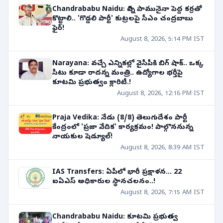
Chandrababu Naidu: చిన్న పామునైనా పెద్ద కర్రతో
కొట్టాలి.. 'గొడ్డలి పార్టీ' కుట్రలపై సీఎం చంద్రబాబు
ఫైర్!
August 8, 2026, 5:14 PM IST
Narayana: వచ్చే ఎన్నికల్లో వైసీపీకి బిగ్ షాక్.. ఒక్క
సీటు కూడా రాదన్న మంత్రి.. ఉద్యోగాల భర్తీపై
కూటమి ప్రభుత్వం క్లారిటీ.!
August 8, 2026, 12:16 PM IST
Praja Vedika: నేడు (8/8) తెలుగుదేశం పార్టీ
కేంద్రంలో 'ప్రజా వేదిక' కార్యక్రమం! పాల్గొననున్న
నాయకుల షెడ్యూల్!
August 8, 2026, 8:39 AM IST
IAS Transfers: ఏపీలో భారీ ప్రక్షాళన... 22
ఐఏఎస్ అధికారుల స్థానచలనం..!
August 8, 2026, 7:15 AM IST
Chandrababu Naidu: కూటమి ప్రభుత్వ