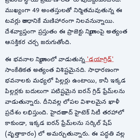
ప్రపంచ స్థాయి ప్రమాణాలతో రూపుదిద్దుకుంటోంది.
ముఖ్యంగా 49 అంతస్తులతో నిర్మితమవుతున్న ఈ
టవర్లు రాజధానికే మణిహారంగా నిలవనున్నాయి.
దేశవ్యాప్తంగా ప్రస్తుతం ఈ ప్రాజెక్టు నిర్మాణంపై అత్యంత
ఆసక్తికర చర్చ జరుగుతోంది.
ఈ భవనాల నిర్మాణంలో వాడుతున్న
'డయాగ్రిడ్'
సాంకేతికత అత్యంత విశిష్టమైనది. సాధారణంగా
భవనాలకు మధ్యలో పిల్లర్లు ఉంటాయి, కానీ ఇక్కడ
పిల్లర్లకు బదులుగా పటిష్టమైన ఐరన్ గ్రిడ్ ఫ్రేమ్‌లను
వాడుతున్నారు. దీనివల్ల లోపల విశాలమైన ఖాళీ
ప్రదేశం లభిస్తుంది. హైదరాబాద్ హైటెక్ సిటీ తరహాలో
కాకుండా, ఇక్కడ ఐరన్ ఫ్రేమ్‌లను సర్కిల్ షేప్
(వృత్తాకారం) లో అమర్చుతున్నారు. ఈ పద్ధతి వల్ల