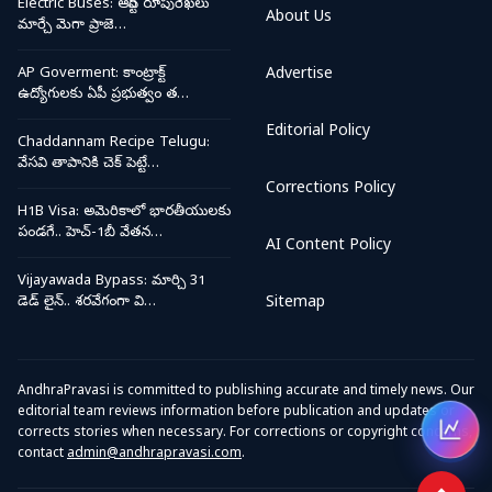
Electric Buses: ఆర్టీసీ రూపురేఖలు
About Us
మార్చే మెగా ప్రాజె…
AP Goverment: కాంట్రాక్ట్
Advertise
ఉద్యోగులకు ఏపీ ప్రభుత్వం త…
Editorial Policy
Chaddannam Recipe Telugu:
వేసవి తాపానికి చెక్ పెట్టే…
Corrections Policy
H1B Visa: అమెరికాలో భారతీయులకు
పండగే.. హెచ్-1బీ వేతన…
AI Content Policy
Vijayawada Bypass: మార్చి 31
డెడ్ లైన్.. శరవేగంగా వి…
Sitemap
AndhraPravasi is committed to publishing accurate and timely news. Our
editorial team reviews information before publication and updates or
corrects stories when necessary. For corrections or copyright concerns,
Open
contact
admin@andhrapravasi.com
.