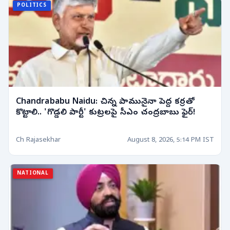
POLITICS
Chandrababu Naidu: చిన్న పామునైనా పెద్ద కర్రతో
కొట్టాలి.. 'గొడ్డలి పార్టీ' కుట్రలపై సీఎం చంద్రబాబు ఫైర్!
Ch Rajasekhar
August 8, 2026, 5:14 PM IST
NATIONAL