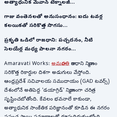
అత్యాధునిక మేవాన్ టెక్నాలజీ…
గాజు వంతెనలతో అనుసంధానం: ఐదు టవర్ల
కలయికతో సరికొత్త సొగసు…
ప్రకృతి ఒడిలో రాజధాని: పచ్చదనం, నీటి
సెలయేర్ల మధ్య పాలనా నగరం…
Amaravati Works:
అమరావతి
రాజధాని నిర్మాణం
సరికొత్త రికార్డుల దిశగా అడుగులు వేస్తోంది.
ఆంధ్రప్రదేశ్ సచివాలయ సముదాయం (GAD టవర్స్)
దేశంలోనే అతిపెద్ద 'డయాగ్రిడ్' నిర్మాణంగా చరిత్ర
సృష్టించబోతోంది. కేవలం భవనాలే కాకుండా,
అత్యాధునిక సాంకేతిక పరిజ్ఞానంతో కూడిన ఈ నగరం