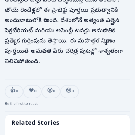
అంతస్తుల ఎత్తు వరకు దర్శనమిస్తాయని అంచనా.
రాబోయే రెండేళ్లలో ఈ ప్రాజెక్టు పూర్తయి ప్రభుత్వానికి
అందుబాటులోకి రానుంది. దేశంలోనే అత్యంత ఎత్తైన
సెక్రటేరియట్ మరియు అసెంబ్లీ టవర్లు అమరావతికి
ప్రత్యేక గుర్తింపును తెస్తాయి. ఈ మహత్తర నిర్మాణం
పూర్తయితే అమరావతి పేరు చరిత్ర పుటల్లో శాశ్వతంగా
నిలిచిపోతుంది.
👍
❤️
😮
😢
0
0
0
0
Be the first to react
Related Stories