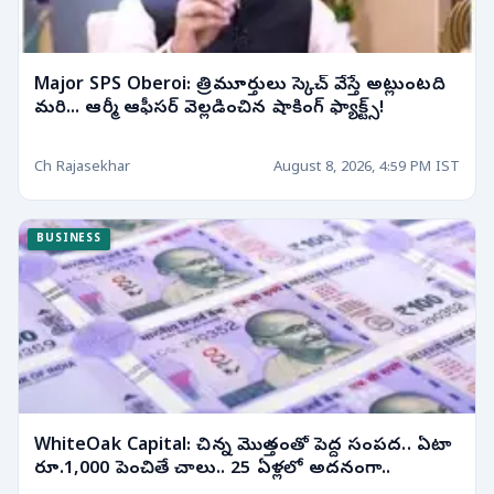
Major SPS Oberoi: త్రిమూర్తులు స్కెచ్ వేస్తే అట్లుంటది
మరి... ఆర్మీ ఆఫీసర్ వెల్లడించిన షాకింగ్ ఫ్యాక్ట్స్!
Ch Rajasekhar
August 8, 2026, 4:59 PM IST
BUSINESS
WhiteOak Capital: చిన్న మొత్తంతో పెద్ద సంపద.. ఏటా
రూ.1,000 పెంచితే చాలు.. 25 ఏళ్లలో అదనంగా..