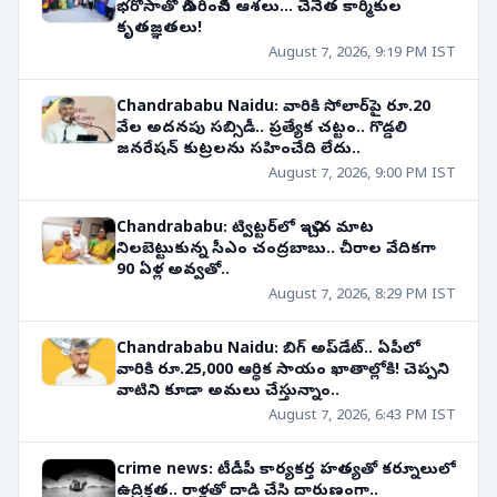
భరోసాతో చిగురించిన ఆశలు... చేనేత కార్మికుల
కృతజ్ఞతలు!
August 7, 2026, 9:19 PM IST
Chandrababu Naidu: వారికి సోలార్‌పై రూ.20
వేల అదనపు సబ్సిడీ.. ప్రత్యేక చట్టం.. గొడ్డలి
జనరేషన్ కుట్రలను సహించేది లేదు..
August 7, 2026, 9:00 PM IST
Chandrababu: ట్విట్టర్‌లో ఇచ్చిన మాట
నిలబెట్టుకున్న సీఎం చంద్రబాబు.. చీరాల వేదికగా
90 ఏళ్ల అవ్వతో..
August 7, 2026, 8:29 PM IST
Chandrababu Naidu: బిగ్ అప్‌డేట్.. ఏపీలో
వారికి రూ.25,000 ఆర్థిక సాయం ఖాతాల్లోకి! చెప్పని
వాటిని కూడా అమలు చేస్తున్నాం..
August 7, 2026, 6:43 PM IST
crime news: టీడీపీ కార్యకర్త హత్యతో కర్నూలులో
ఉద్రిక్తత.. రాళ్లతో దాడి చేసి దారుణంగా..