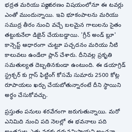
భద్రత మరియు పర్యావరణం విషయంలోనూ ఈ టవర్లు
ఎంతో ముందున్నాయి. ఇవి భూకంపాలను మరియు
సముద్ర తీరం నుంచి వచ్చే బలమైన గాలులను సైతం
తట్టుకునేలా డిజైన్ చేయబడ్డాయి. 'గ్రీన్ అండ్ బ్లూ'
కాన్సెప్ట్ ఆధారంగా చుట్టూ పచ్చదనం మరియు నీటి
కాలువలు ఉండేలా ప్లాన్ చేశారు. దీనివల్ల ప్రకృతి
సమతుల్యత దెబ్బతినకుండా ఉంటుంది. ఈ డయాగ్రిడ్
స్ట్రక్చర్ కు గ్లాస్ ఫిట్టింగ్ కోసమే సుమారు 2500 కోట్ల
రూపాయలు ఖర్చు చేయబోతున్నారంటే దీని స్థాయిని
అర్థం చేసుకోవచ్చు.
ప్రస్తుతం పనులు శరవేగంగా జరుగుతున్నాయి. మరో
ఎనిమిది నుంచి పది నెలల్లో ఈ భవనాలు పది