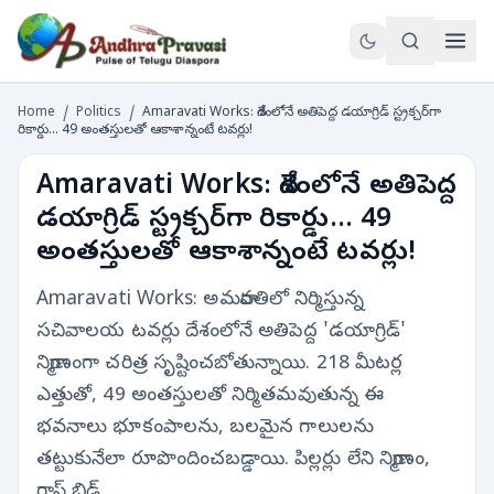
Home
/
Politics
/
Amaravati Works: దేశంలోనే అతిపెద్ద డయాగ్రిడ్ స్ట్రక్చర్‌గా
రికార్డు... 49 అంతస్తులతో ఆకాశాన్నంటే టవర్లు!
Amaravati Works: దేశంలోనే అతిపెద్ద
డయాగ్రిడ్ స్ట్రక్చర్‌గా రికార్డు... 49
అంతస్తులతో ఆకాశాన్నంటే టవర్లు!
Amaravati Works: అమరావతిలో నిర్మిస్తున్న
సచివాలయ టవర్లు దేశంలోనే అతిపెద్ద 'డయాగ్రిడ్'
నిర్మాణంగా చరిత్ర సృష్టించబోతున్నాయి. 218 మీటర్ల
ఎత్తుతో, 49 అంతస్తులతో నిర్మితమవుతున్న ఈ
భవనాలు భూకంపాలను, బలమైన గాలులను
తట్టుకునేలా రూపొందించబడ్డాయి. పిల్లర్లు లేని నిర్మాణం,
గ్లాస్ బ్రిడ్జ్‌…