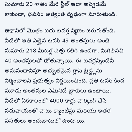
సుమారు 20 శాతం మేర స్టీల్ ఆదా అవ్వడమే
కాకుండా, భవనం అత్యంత దృఢంగా మారుతుంది.
రాజధానిలో మొత్తం ఐదు టవర్ల నిర్మాణం జరుగుతోంది.
వీటిలో అతి ఎత్తైన టవర్ 49 అంతస్తులు అంటే
సుమారు 218 మీటర్ల ఎత్తు కలిగి ఉండగా, మిగిలినవి
40 అంతస్తులతో రాబోతున్నాయి. ఈ టవర్లన్నింటినీ
అనుసంధానిస్తూ అద్భుతమైన గ్లాస్ బ్రిడ్జ్లను
నిర్మించాలని ప్రభుత్వం నిర్ణయించింది. ప్రతి టవర్ కింద
మూడు అంతస్తుల ఎమినిటీ బ్లాకులు ఉంటాయి.
వీటిలో ఏకకాలంలో 4000 కార్లు పార్కింగ్ చేసే
సదుపాయంతో పాటు క్యాంటీన్లు మరియు ఇతర
వసతులు అందుబాటులో ఉంటాయి.