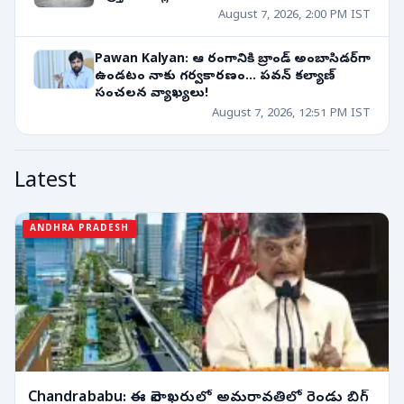
August 7, 2026, 2:00 PM IST
Pawan Kalyan: ఆ రంగానికి బ్రాండ్ అంబాసిడర్‌గా
ఉండటం నాకు గర్వకారణం... పవన్ కల్యాణ్
సంచలన వ్యాఖ్యలు!
August 7, 2026, 12:51 PM IST
Latest
ANDHRA PRADESH
Chandrababu: ఈ నెలాఖరులో అమరావతిలో రెండు బిగ్