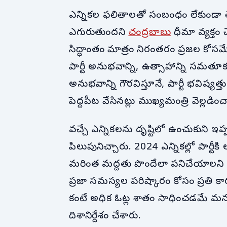
ఎన్నికల ఫలితాలతో సంబంధం లేకుండా తె
ఎగురుతుందని
చంద్రబాబు
ధీమా వ్యక్త
సిద్ధాంతం మాత్రం నిరంతరం ప్రజల కోస
పార్టీ అనుభవాన్ని, ఉత్సాహాన్ని సమతూ
అనుభవాన్ని గౌరవిస్తూనే, పార్టీ భవిష్
పెద్దపీట వేసినట్లు ముఖ్యమంత్రి వెల్లడించ
వచ్చే ఎన్నికలను దృష్టిలో ఉంచుకుని ఇ
పిలుపునిచ్చారు. 2024 ఎన్నికల్లో పార్ట
మరింత మద్దతు పొందేలా పనిచేయాలని లక్ష
ప్రజా సమస్యల పరిష్కారం కోసం ప్రతి కార
కంటే అధిక ఓట్ల శాతం సాధించడమే మన త
దిశానిర్దేశం చేశారు.