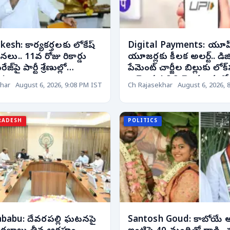
esh: కార్యకర్తలకు లోకేష్
Digital Payments: యూప
ు.. 11వ రోజు రికార్డు
యూజర్లకు కీలక అలర్ట్.. డిజ
జ్‌పై పార్టీ శ్రేణుల్లో
పేమెంట్ చార్జీల బిల్లుకు లోక
ం!
ఆమోదం! వినియోగదారుల్లో ప
har
August 6, 2026, 9:08 PM IST
Ch Rajasekhar
August 6, 2026, 
ఉత్కంఠ!
RADESH
POLITICS
babu: దేవరపల్లి ఘటనపై
Santosh Goud: కాబోయే అ