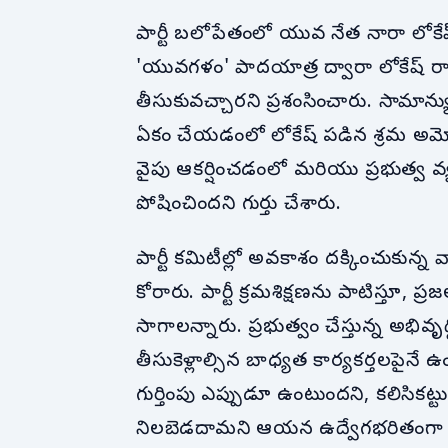
పార్టీ బలోపేతంలో యువ నేత నారా లోకేష్ 
'యువగళం' పాదయాత్ర ద్వారా లోకేష్ రాష్ట్
తీసుకువచ్చారని ప్రశంసించారు. సామాన్
ఏకం చేయడంలో లోకేష్ పడిన శ్రమ
వైపు ఆకర్షించడంలో మరియు ప్రభుత్వ 
పోషించిందని గుర్తు చేశారు.
పార్టీ కమిటీల్లో అవకాశం దక్కించుకు
కోరారు. పార్టీ క్రమశిక్షణను పాటిస్తూ
సాగాలన్నారు. ప్రభుత్వం చేస్తున్న అభ
తీసుకెళ్లాల్సిన బాధ్యత కార్యకర్తలపైనే ఉ
గుర్తింపు ఎప్పుడూ ఉంటుందని, కలిసికట్ట
నిలబెడదామని ఆయన ఉద్వేగభరితంగా ప్