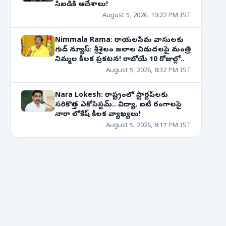
సిఐడికి ఆదేశాలు!
August 5, 2026, 10:22 PM IST
Nimmala Rama: రాయలసీమ వాసులకు
గుడ్ న్యూస్: శ్రీశైలం జలాల విడుదలపై మంత్రి
నిమ్మల కీలక ప్రకటన! రాబోయే 10 రోజుల్లో..
August 5, 2026, 8:32 PM IST
Nara Lokesh: రాష్ట్రంలో స్టార్టప్‌లకు
సరికొత్త ఎకోసిస్టమ్.. విద్యా, ఐటీ రంగాలపై
నారా లోకేష్ కీలక వ్యాఖ్యలు!
August 5, 2026, 8:17 PM IST