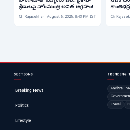
హంగామాతో ముగ్గురు బలి.. వైకాపా
సీఎం చంద
శ్రేణులపై హోంమంత్రి అనిత ఆగ్రహం!
శాంతిభద్
చర్యలు త
Ch Rajasekhar
August 6, 2026, 8:40 PM IST
Ch Rajasek
SECTIONS
TRENDING 
Andhra Pra
Breaking News
Governmen
Travel
P
Politics
Lifestyle