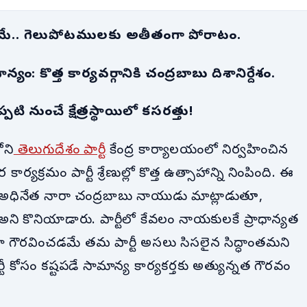
గర్వమే.. గెలుపోటములకు అతీతంగా పోరాటం.
: కొత్త కార్యవర్గానికి చంద్రబాబు దిశానిర్దేశం.
టి నుంచే క్షేత్రస్థాయిలో కసరత్తు!
ని
తెలుగుదేశం పార్టీ
కేంద్ర కార్యాలయంలో నిర్వహించిన
్యక్రమం పార్టీ శ్రేణుల్లో కొత్త ఉత్సాహాన్ని నింపింది. ఈ
ీ అధినేత నారా చంద్రబాబు నాయుడు మాట్లాడుతూ,
ముక అని కొనియాడారు. పార్టీలో కేవలం నాయకులకే ప్రాధాన్యత
తగా గౌరవించడమే తమ పార్టీ అసలు సిసలైన సిద్ధాంతమని
ీ కోసం కష్టపడే సామాన్య కార్యకర్తకు అత్యున్నత గౌరవం