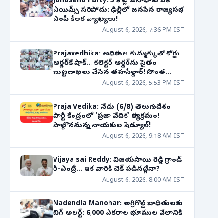
Janasena Party: 5 కోట్ల జనాభాకు ఒకే
ఎయిమ్స్ సరిపోదు: ఢిల్లీలో జనసేన రాజ్యసభ
ఎంపీ కీలక వ్యాఖ్యలు!
August 6, 2026, 7:36 PM IST
Prajavedhika: అధికారుల కుమ్మక్కుతో కోర్టు
ఆర్డర్‌కే షాక్... కలెక్టర్ ఆర్డర్‌ను సైతం
బుట్టదాఖలు చేసిన తహసీల్దార్! సొంత
తోడబుట్టినవాడే శత్రువుగా మారితే?
August 6, 2026, 5:53 PM IST
Praja Vedika: నేడు (6/8) తెలుగుదేశం
పార్టీ కేంద్రంలో 'ప్రజా వేదిక' కార్యక్రమం!
పాల్గొననున్న నాయకుల షెడ్యూల్!
August 6, 2026, 9:18 AM IST
Vijaya sai Reddy: విజయసాయి రెడ్డి గ్రాండ్
రీ-ఎంట్రీ... ఇక వారికి చెక్ పడినట్లేనా?
August 6, 2026, 8:00 AM IST
Nadendla Manohar: అగ్రిగోల్డ్ బాధితులకు
బిగ్ అలర్ట్: 6,000 ఎకరాల భూముల వేలానికి