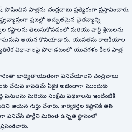
పోషించిన పాత్రను చంద్రబాబు ప్రత్యేకంగా ప్రస్తావించారు.
రవ్యాప్తంగా ప్రజల్లో అద్భుతమైన చైతన్యాన్ని
యుల కష్టాలను తెలుసుకోవడంలో మరియు పార్టీ శ్రేణులను
 అమోఘమని ఆయన కొనియాడారు. యువతను రాజకీయాల
వ్యతిరేక విధానాలపై పోరాడటంలో యువగళం కీలక పాత్ర
న్న వారంతా బాధ్యతాయుతంగా పనిచేయాలని చంద్రబాబు
, ప్రజలకు చేరువ కావడమే ఏకైక అజెండాగా ముందుకు
ివృద్ధి పనులను మరియు సంక్షేమ పథకాలను ఇంటింటికీ
ందని ఆయన గుర్తు చేశారు. కార్యకర్తల కష్టానికి తగిన
ుగా పనిచేసి పార్టీని మరింత ఉన్నత స్థానంలో
రసంగించారు.