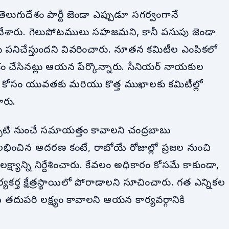
లుగుదేశం పార్టీ జెండా ఎప్పుడూ సగర్వంగానే
ం చేశారు. గెలుపోటములు సహజమని, కానీ పసుపు జెండా
మే పనిచేస్తుందని వివరించారు. నూతన కమిటీల ఎంపికలో
కం చేసినట్లు ఆయన పేర్కొన్నారు. సీనియర్ నాయకుల
యత్తు కోసం యువతకు మరియు కొత్త ముఖాలకు కమిటీల్లో
ారు.
ప్పటి నుంచే సమాయత్తం కావాలని చంద్రబాబు
ీకి లభించిన ఆదరణ కంటే, రాబోయే రోజుల్లో ప్రజల నుంచి
్యాన్ని నిర్దేశించారు. కేవలం అధికారం కోసమే కాకుండా,
్యకర్త క్షేత్రస్థాయిలో పోరాడాలని సూచించారు. గత ఎన్నికల
దుపరి లక్ష్యం కావాలని ఆయన కార్యవర్గానికి