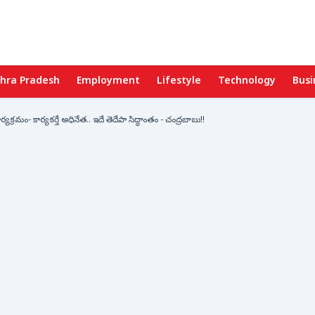
hra Pradesh
Employment
Lifestyle
Technology
Busi
క్రమం- కార్యకర్తే అధినేత.. ఇదే తెదేపా సిద్ధాంతం - చంద్రబాబు!!