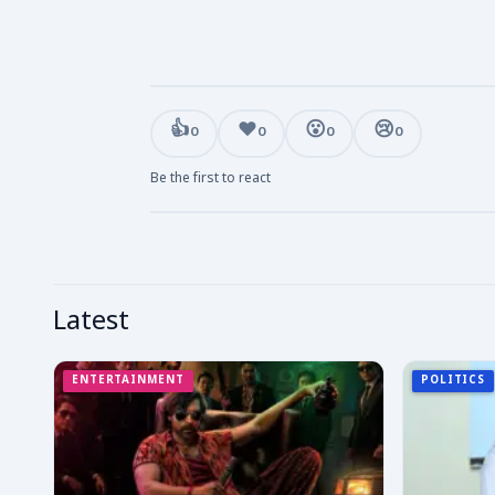
👍
❤️
😮
😢
0
0
0
0
Be the first to react
Latest
ENTERTAINMENT
POLITICS