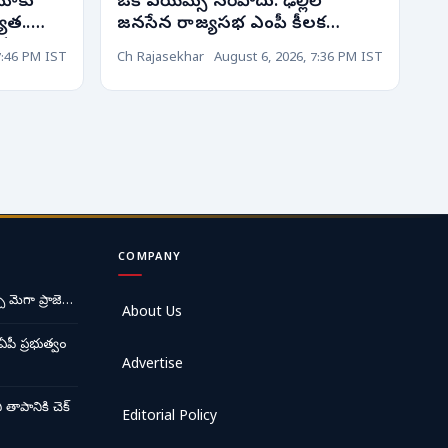
 మాకు
ఒకే ఎయిమ్స్ సరిపోదు: ఢిల్లీలో
యత..
జనసేన రాజ్యసభ ఎంపీ కీలక
లన
వ్యాఖ్యలు!
7:46 PM IST
Ch Rajasekhar
August 6, 2026, 7:36 PM IST
COMPANY
ే మెగా ప్రాజె…
About Us
ఏపీ ప్రభుత్వం
Advertise
ాపానికి చెక్
Editorial Policy