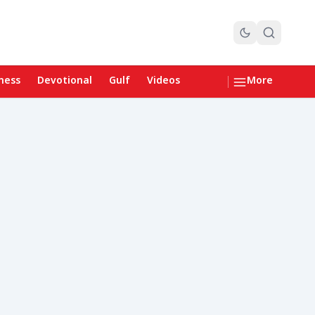
ness
Devotional
Gulf
Videos
More