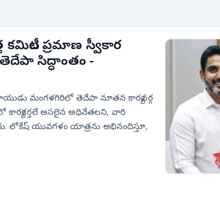
 కమిటీల ప్రమాణ స్వీకార
 తెదేపా సిద్ధాంతం -
యుడు మంగళగిరిలో తెదేపా నూతన కార్యవర్గ
ీలో కార్యకర్తలే అసలైన అధినేతలని, వారి
రు. లోకేష్ యువగళం యాత్రను అభినందిస్తూ,