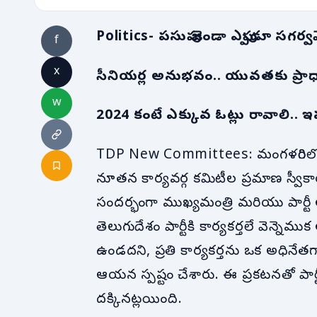
Politics- పసుపు జెండా ఎప్పుడూ స
f
x
సీనియర్ల అనుభవం.. యువతకు ప్రాధాన్యం
w
2024 కంటే ఎక్కువ ఓట్లు రావాలి.. ఇప్ప
TDP New Committees: మంగళగిరిలో
నూతన కార్యవర్గ కమిటీల ప్రమాణ స్వీకార కార
సందర్భంగా ముఖ్యమంత్రి మరియు పార్ట
తెలుగుదేశం పార్టీకి కార్యకర్తలే వెన్నె
ఉండదని, ప్రతి కార్యకర్తను ఒక అధినే
ఆయన స్పష్టం చేశారు. ఈ ప్రకటనతో పార్ట
దక్కినట్లయింది.