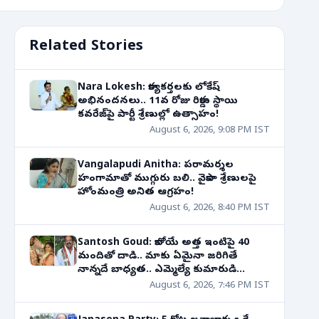
Related Stories
Nara Lokesh: కార్యకర్తలకు లోకేష్
అభినందనలు.. 11వ రోజు రికార్డు స్థాయి
కవరేజ్‌పై పార్టీ శ్రేణుల్లో ఉత్సాహం!
August 6, 2026, 9:08 PM IST
Vangalapudi Anitha: పరామర్శల
హంగామాతో ముగ్గురు బలి.. వైకాపా శ్రేణులపై
హోంమంత్రి అనిత ఆగ్రహం!
August 6, 2026, 8:40 PM IST
Santosh Goud: కాబోయే అత్త ఇంటిపై 40
మందితో దాడి.. మాకు ఏమైనా జరిగితే
నాన్నదే బాధ్యత.. ఎమ్మెల్యే కుమారుడి
సంచలన వ్యాఖ్యలు
August 6, 2026, 7:46 PM IST