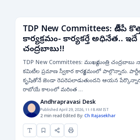
TDP New Committees: టీడీపీ కొత్త
కార్యక్రమం- కార్యకర్తే అధినేత.. ఇదే
చంద్రబాబు!!
TDP New Committees: ముఖ్యమంత్రి చంద్రబాబు నా
కమిటీల ప్రమాణ స్వీకార కార్యక్రమంలో పాల్గొన్నారు. పార్ట
కృషితోనే జెండా రెపరెపలాడుతుందని ఆయన పేర్కొన్నా
రాబోయే కాలంలో మరింత …
Andhrapravasi Desk
Published April 29, 2026, 11:18 AM IST
2 min read
·
Edited By:
Ch Rajasekhar