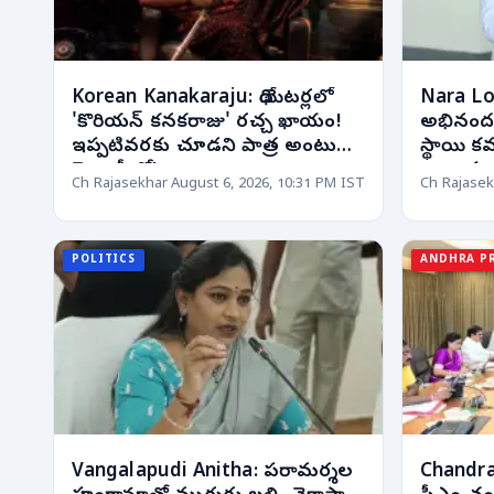
Korean Kanakaraju: థియేటర్లలో
Nara Lok
'కొరియన్ కనకరాజు' రచ్చ ఖాయం!
అభినందనల
ఇప్పటివరకు చూడని పాత్ర అంటున్న
స్థాయి కవరే
మెగా హీరో!
ఉత్సాహ
Ch Rajasekhar
August 6, 2026, 10:31 PM IST
Ch Rajasek
POLITICS
ANDHRA P
Vangalapudi Anitha: పరామర్శల
Chandra