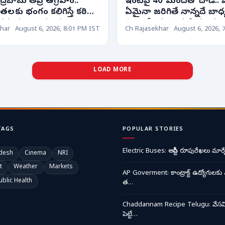
్రబాబు తీవ్ర ఆగ్రహం..
ఇంటిపై 40 మందితో దాడి..
రతలకు భంగం కలిగిస్తే కఠిన
ఏమైనా జరిగితే నాన్నదే బాధ్
ప్పవని హెచ్చరిక!
ఎమ్మెల్యే కుమారుడి సంచ
har
August 6, 2026, 8:01 PM IST
Ch Rajasekhar
August 6, 2026, 
వ్యాఖ్యలు
LOAD MORE
TAGS
POPULAR STORIES
Electric Buses: ఆర్టీసీ రూపురేఖలు మార్చ
desh
Cinema
NRI
t
Weather
Markets
AP Goverment: కాంట్రాక్ట్ ఉద్యోగులకు 
ublic Health
త…
Chaddannam Recipe Telugu: వేసవి త
పెట్టే…