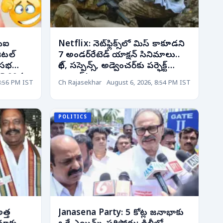
ీఐ
Netflix: నెట్‌ఫ్లిక్స్‌లో మిస్ కాకూడని
ిటల్
7 అండర్‌రేటెడ్ యాక్షన్ సినిమాలు..
్‌సభ
థ్రిల్, సస్పెన్స్, అడ్వెంచర్‌కు పర్ఫెక్ట్
ెరిగిన
ఛాయిస్!
8:56 PM IST
Ch Rajasekhar
August 6, 2026, 8:54 PM IST
POLITICS
త్త
Janasena Party: 5 కోట్ల జనాభాకు