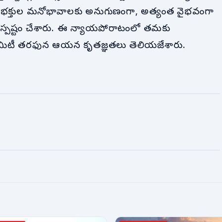
 భక్తుల మనోభావాలకు అనుగుణంగా, అత్యంత వైభవంగా
 స్పష్టం చేశారు. ఈ న్యాయపోరాటంలో తమకు
 కమిటీ తరఫున ఆయన కృతజ్ఞతలు తెలియజేశారు.