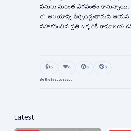
పనులు మరింత వేగవంతం కానున్నాయి.
ఈ ఆలయాన్ని తీర్చిదిద్దుతామని ఆయన
సహకరించిన ప్రతి ఒక్కరికీ రామాలయ
👍
❤️
😮
😢
0
0
0
0
Be the first to react
Latest