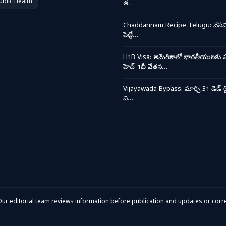
ublic Health
త…
Chaddannam Recipe Telugu: వేసవి త
పెట్టే…
H1B Visa: అమెరికాలో భారతీయులకు ప
హెచ్-1బీ వేతన…
Vijayawada Bypass: మార్చి 31 డెడ్ లై
వి…
ur editorial team reviews information before publication and updates or corre