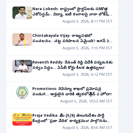
Nara Lokesh: రాష్ట్రంలో స్టార్టప్‌లకు సరికొత్త
ఎకోసిస్టమ్.. విద్యా, ఐటీ రంగాలపై నారా లోకేష్
కీలక వ్యాఖ్యలు!
August 5, 2026, 8:17 PM IST
Chintakayala Vijay: రాజ్యసభలో
సంచలనం.. చట్ట పరిపాలన ఏమైంది? జగన్ 31
కేసుల వ్యవహారంపై ఘాటు వ్యాఖ్యలు!
August 5, 2026, 7:15 PM IST
Revanth Reddy: రేవంత్ రెడ్డి విదేశీ పర్యటనకు
సర్వం సిద్ధం... ఏసీబీ కోర్టు కీలక ఉత్తర్వులు!
August 5, 2026, 6:12 PM IST
Promotions: రెవెన్యూ శాఖలో ప్రమోషన్ల
పండుగ... అర్హులైన వారికి త్వరలోనే గ్రేడ్-2 హోదా!
August 5, 2026, 10:52 AM IST
Praja Vedika: నేడు (5/8) తెలుగుదేశం పార్టీ
కేంద్రంలో 'ప్రజా వేదిక' కార్యక్రమం! పాల్గొననున్న
నాయకుల షెడ్యూల్!
August 5, 2026, 8:56 AM IST