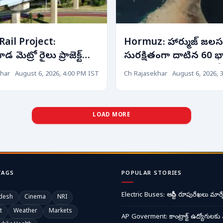
ail Project:
Hormuz: హార్ముజ్ జలస
మెట్రో రైలు ప్రాజెక్ట్‌లో
సురక్షితంగా దాటిన 60 
ుగు... ఈ నాలుగు చోట్ల
వాణిజ్య నౌకలు.. కేంద్రం 
har
August 6, 2026, 4:00 PM IST
Ch Rajasekhar
August 6, 2026, 
ేషన్లు!
ప్రకటన!
LOAD MORE
TAGS
POPULAR STORIES
Electric Buses: ఆర్టీసీ రూపురేఖలు మార్చ
desh
Cinema
NRI
t
Weather
Markets
AP Goverment: కాంట్రాక్ట్ ఉద్యోగులకు 