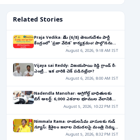
Related Stories
Praja Vedika: నేడు (6/8) తెలుగుదేశం పార్టీ
కేంద్రంలో 'ప్రజా వేదిక' కార్యక్రమం! పాల్గొననున్న
నాయకుల షెడ్యూల్!
August 6, 2026, 9:18 AM IST
Vijaya sai Reddy: విజయసాయి రెడ్డి గ్రాండ్ రీ-
ఎంట్రీ... ఇక వారికి చెక్ పడినట్లేనా?
August 6, 2026, 8:00 AM IST
Nadendla Manohar: అగ్రిగోల్డ్ బాధితులకు
బిగ్ అలర్ట్: 6,000 ఎకరాల భూముల వేలానికి
సిఐడికి ఆదేశాలు!
August 5, 2026, 10:22 PM IST
Nimmala Rama: రాయలసీమ వాసులకు గుడ్
న్యూస్: శ్రీశైలం జలాల విడుదలపై మంత్రి నిమ్మల
కీలక ప్రకటన! రాబోయే 10 రోజుల్లో..
August 5, 2026, 8:32 PM IST