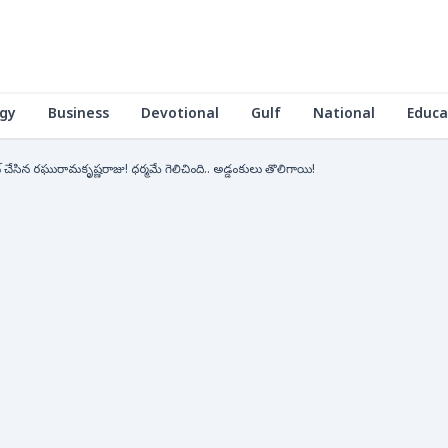
gy
Business
Devotional
Gulf
National
Educa
 చేసిన రఘురామకృష్ణరాజు! ధర్మమే గెలిచింది.. అడ్డంకులు తొలిగాయి!