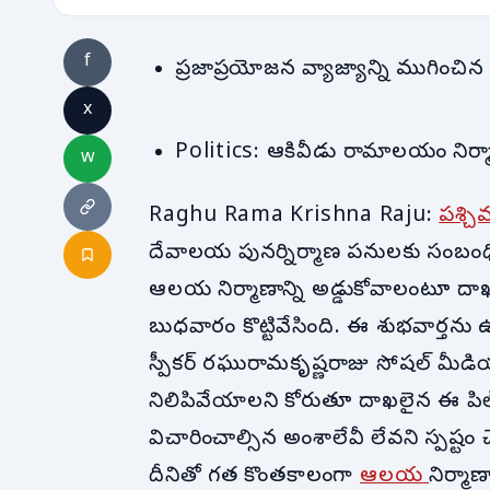
f
ప్రజాప్రయోజన వ్యాజ్యాన్ని ముగించిన
x
Politics: ఆకివీడు రామాలయం నిర్మ
w
Raghu Rama Krishna Raju:
పశ్చ
దేవాలయ పునర్నిర్మాణ పనులకు సంబంధిం
ఆలయ నిర్మాణాన్ని అడ్డుకోవాలంటూ దాఖలై
బుధవారం కొట్టివేసింది. ఈ శుభవార్తను ఉం
స్పీకర్ రఘురామకృష్ణరాజు సోషల్ మీడ
నిలిపివేయాలని కోరుతూ దాఖలైన ఈ పిల్‌
విచారించాల్సిన అంశాలేవీ లేవని స్పష్టం చేస
దీనితో గత కొంతకాలంగా
ఆలయ
నిర్మా