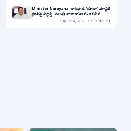
Minister Narayana: కాకినాడ 'కూడా' మాస్టర్
ప్లాన్‌పై విజ్ఞప్తి: మంత్రి నారాయణను కలిసిన
క్రెడాయ్ ప్రతినిధులు!
August 4, 2026, 10:30 PM IST