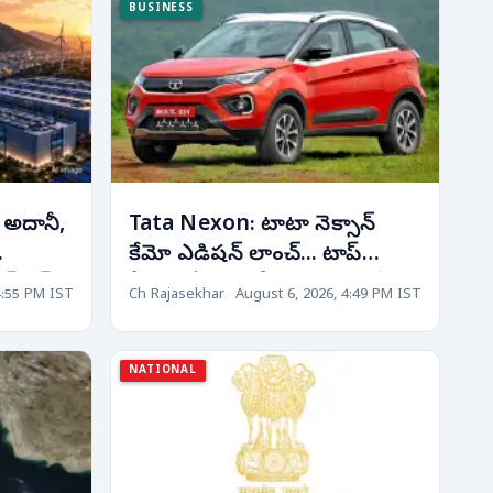
BUSINESS
 అదానీ,
Tata Nexon: టాటా నెక్సాన్
కేమో ఎడిషన్ లాంచ్... టాప్
్ టెక్
ఫీచర్లతో ఆకర్షణీయమైన ధరకే... !
4:55 PM IST
Ch Rajasekhar
August 6, 2026, 4:49 PM IST
NATIONAL