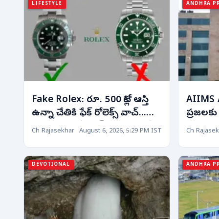
LIFESTYLE
ANDHRA P
Fake Rolex: రూ. 500 కోట్ల ఆస్తి
AIIMS 
ఉన్నా చేతికి ఫేక్ రోలెక్స్ వాచ్...
ప్రజలకు
కారణం తెలిస్తే షాక్ అవ్వాల్సిందే!
వైద్యం..
Ch Rajasekhar
August 6, 2026, 5:29 PM IST
Ch Rajasek
ఆసుపత్రు
DEVOTIONAL
ANDHRA P