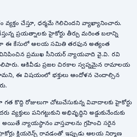
యక్తం చేస్తూ, ధర్మమే గెలిచిందని వ్యాఖ్యానించారు.
ున్న ప్రయత్నాలకు హైకోర్టు తీర్పు మరింత బలాన్ని
్యంగా ఈ కేసులో ఆలయ సమితి తరఫున అత్యంత
ిపించిన ప్రముఖ సీనియర్ న్యాయవాది వై.వి. రవి
 తెలిపారు. ఆకివీడు ప్రజల చిరకాల స్వప్నమైన రామాలయ
తి చేస్తామని, ఈ విషయంలో భక్తులు ఆందోళన చెందాల్సిన
రు.
గత కొద్ది రోజులుగా చోటుచేసుకున్న వివాదాలకు హైకోర్టు
 వ్యక్తులు పనిగట్టుకుని అభివృద్ధిని అడ్డుకునేందుకు
, అయితే న్యాయస్థానం వాస్తవాలను గ్రహించి సరైన
 హైకోర్టు క్లియరెన్స్ రావడంతో ఇప్పుడు ఆలయ నిర్మాణ