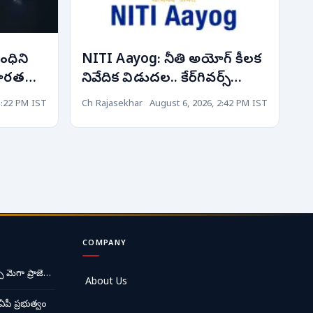
ంధిని
NITI Aayog: నీతి అయోగ్ కీలక
భారత
నివేదిక విడుదల.. కేర్‌గివర్స్
కీలక
సాధికారతకు కొత్త వ్యూహాలు,
3:22 PM IST
Ch Rajasekhar
August 6, 2026, 2:42 PM IST
వికసిత్ భారత్-2047 లక్ష్యంగా
కార్యాచరణ!
COMPANY
ే మెగా ప్రాజె…
About Us
ఏపీ ప్రభుత్వం