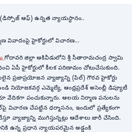
 (డిస్పోజ్ ఆఫ్) ఉన్నత న్యాయస్థానం..
ాణ వివాదంపై హైకోర్టులో విచారణ…
ిమ
గోదావరి జిల్లా ఆకివీడులోని శ్రీ సీతారామచంద్ర స్వామి
చి ఏపీ హైకోర్టులో కీలక పరిణామం చోటుచేసుకుంది.
న ప్రజాప్రయోజన వ్యాజ్యాన్ని (పిల్) గౌరవ హైకోర్టు
డి నియోజకవర్గ ఎమ్మెల్యే, ఆంధ్రప్రదేశ్ అసెంబ్లీ డిప్యూటీ
ియా వేదికగా పంచుకున్నారు. ఆలయ నిర్మాణ పనులను
పై విచారణ చేపట్టిన ధర్మాసనం, ఇందులో ప్రత్యేకంగా
్తూ వ్యాజ్యాన్ని ముగిస్తున్నట్లు ఆదేశాలు జారీ చేసింది.
ణానికి ఉన్న ప్రధాన న్యాయపరమైన అడ్డంకి