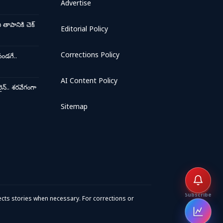
Advertise
ాపానికి చెక్
Editorial Policy
Corrections Policy
ండగే..
AI Content Policy
న్.. శరవేగంగా
Sitemap
Subscribe
cts stories when necessary. For corrections or
Open 