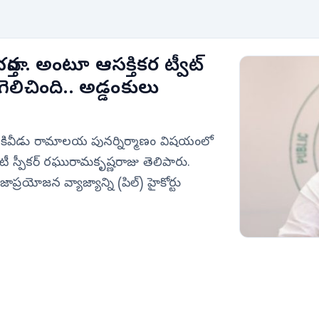
్త.. అంటూ ఆసక్తికర ట్వీట్
ెలిచింది.. అడ్డంకులు
 ఆకివీడు రామాలయ పునర్నిర్మాణం విషయంలో
యూటీ స్పీకర్ రఘురామకృష్ణరాజు తెలిపారు.
్రయోజన వ్యాజ్యాన్ని (పిల్) హైకోర్టు