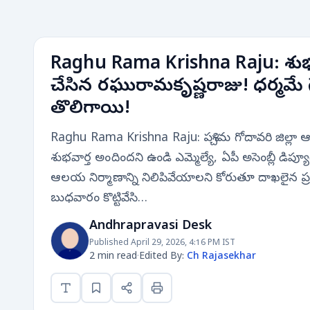
Raghu Rama Krishna Raju: శుభవార
చేసిన రఘురామకృష్ణరాజు! ధర్మమే గ
తొలిగాయి!
Raghu Rama Krishna Raju: పశ్చిమ గోదావరి జిల్లా
శుభవార్త అందిందని ఉండి ఎమ్మెల్యే, ఏపీ అసెంబ్లీ డిప్
ఆలయ నిర్మాణాన్ని నిలిపివేయాలని కోరుతూ దాఖలైన ప్రజాప
బుధవారం కొట్టివేసి…
Andhrapravasi Desk
Published April 29, 2026, 4:16 PM IST
2 min read
·
Edited By:
Ch Rajasekhar