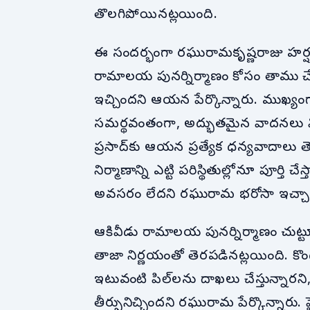
తొలగిపోయినట్లయింది.
ఈ సందర్భంగా రఘురామకృష్ణరాజు హర్షం వ్
రామాలయ పునర్నిర్మాణం కోసం తాము చేస్త
ఇచ్చిందని ఆయన పేర్కొన్నారు. ముఖ
సమర్థవంతంగా, అద్భుతమైన వాదనలు విన
ప్రసాద్‌కు ఆయన ప్రత్యేక ధన్యవాదాలు
నిర్మాణాన్ని ఎట్టి పరిస్థితుల్లోనూ పూర్
అవసరం లేదని రఘురామ భరోసా ఇచ్చా
ఆకివీడు రామాలయ పునర్నిర్మాణం చుట్టూ 
తాజా నిర్ణయంతో తెరపడినట్లయింది. కొందరు
ఇటువంటి పిల్‌లను దాఖలు చేస్తున్నారని
తీర్పునిచ్చిందని రఘురామ పేర్కొన్నారు.