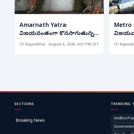
Amarnath Yatra:
Metro R
విజయవంతంగా కొనసాగుతున్న
విజయవాడ 
అమర్‌నాథ్ యాత్ర.. మంచు
కీలక అడ
Ch Rajasekhar
August 6, 2026, 4:07 PM IST
Ch Rajasek
లింగాన్ని దర్శించుకున్న 4.70 లక్షల
మెట్రో స్ట
మంది భక్తులు!
SECTIONS
TRENDING 
Andhra Pra
Breaking News
Governmen