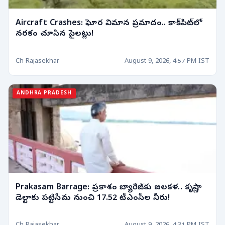
Aircraft Crashes: ఘోర విమాన ప్రమాదం.. కాక్‌పిట్‌లో
నరకం చూసిన పైలట్లు!
Ch Rajasekhar
August 9, 2026, 4:57 PM IST
ANDHRA PRADESH
Prakasam Barrage: ప్రకాశం బ్యారేజ్‌కు జలకళ.. కృష్ణా
డెల్టాకు పట్టిసీమ నుంచి 17.52 టీఎంసీల నీరు!