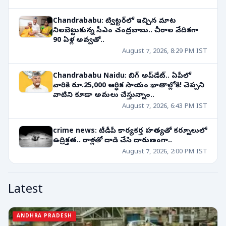
Chandrababu: ట్విట్టర్‌లో ఇచ్చిన మాట
నిలబెట్టుకున్న సీఎం చంద్రబాబు.. చీరాల వేదికగా
90 ఏళ్ల అవ్వతో..
August 7, 2026, 8:29 PM IST
Chandrababu Naidu: బిగ్ అప్‌డేట్.. ఏపీలో
వారికి రూ.25,000 ఆర్థిక సాయం ఖాతాల్లోకి! చెప్పని
వాటిని కూడా అమలు చేస్తున్నాం..
August 7, 2026, 6:43 PM IST
crime news: టీడీపీ కార్యకర్త హత్యతో కర్నూలులో
ఉద్రిక్తత.. రాళ్లతో దాడి చేసి దారుణంగా..
August 7, 2026, 2:00 PM IST
Latest
ANDHRA PRADESH