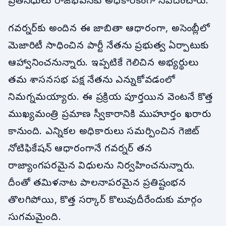
ప్రతినిధులు రాజ్‌భవన్‌కు అధికారికంగా నివేదించారు.
గవర్నర్‌కు అందిన ఈ జాబితా ఆధారంగా, అసెంబ్లీలో
మెజారిటీ సాధించిన పార్టీ నేతను ప్రభుత్వ ఏర్పాటుకు
ఆహ్వానించనున్నారు. ఇప్పటికే గెలిచిన అభ్యర్థులు
తమ శాసనసభ పక్ష నేతను ఎన్నుకోవడంలో
నిమగ్నమయ్యారు. ఈ ప్రక్రియ పూర్తయిన వెంటనే కొత్త
ముఖ్యమంత్రి ప్రమాణ స్వీకారానికి ముహూర్తం ఖరారు
కానుంది. ఎన్నికల అధికారులు సమర్పించిన గెజిట్
నోటిఫికేషన్ ఆధారంగానే గవర్నర్ తన
రాజ్యాంగపరమైన విధులను నిర్వహించనున్నారు.
దీంతో తమిళనాట పాలనాపరమైన ప్రతిష్టంభన
తొలగిపోయి, కొత్త సర్కార్ కొలువుదీరేందుకు మార్గం
సుగమమైంది.