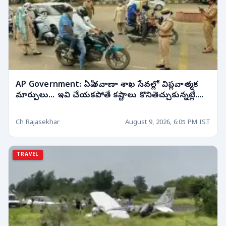
AP Government: ఏపీ రవాణా శాఖ సేవల్లో విప్లవాత్మక
మార్పులు... ఇవి చేయకపోతే కష్టాలు కొనితెచ్చుకున్నట్లే....
Ch Rajasekhar
August 9, 2026, 6:05 PM IST
TRAVEL