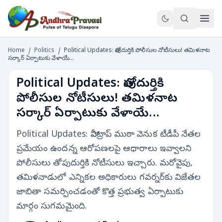
Home
/
Politics
/
Political Updates: తోపుదుర్తికి పోలీసుల నోటీసులు! తమిళనాట
సర్కార్ ఏర్పాటుకు వేళాయే...
Political Updates: తోపుదుర్తికి
పోలీసుల నోటీసులు! తమిళనాట
సర్కార్ ఏర్పాటుకు వేళాయే...
Political Updates: హానీట్రాప్ ముఠా వెనుక టీడీపీ నేతల
ప్రమేయం ఉందన్న ఆరోపణలపై ఆధారాలు ఇవ్వాలని
పోలీసులు తోపుదుర్తికి నోటీసులు ఇచ్చారు. మరోవైపు,
తమిళనాడులో ఎన్నికల అధికారులు గవర్నర్‌కు విజేతల
జాబితా సమర్పించడంతో కొత్త ప్రభుత్వ ఏర్పాటుకు
మార్గం సుగమమైంది.