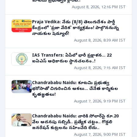
కూటమి ప్రభుత్వం క్లారిటీ.!
August 8, 2026, 12:16 PM IST
Praja Vedika: నేడు (8/8) తెలుగుదేశం పార్టీ
కేంద్రంలో 'ప్రజా వేదిక' కార్యక్రమం! పాల్గొననున్న
నాయకుల షెడ్యూల్!
August 8, 2026, 8:39 AM IST
IAS Transfers: ఏపీలో భారీ ప్రక్షాళన... 22
ఐఏఎస్ అధికారుల స్థానచలనం..!
August 8, 2026, 7:15 AM IST
Chandrababu Naidu: కూటమి ప్రభుత్వ
భరోసాతో చిగురించిన ఆశలు... చేనేత కార్మికుల
కృతజ్ఞతలు!
August 7, 2026, 9:19 PM IST
Chandrababu Naidu: వారికి సోలార్‌పై రూ.20
వేల అదనపు సబ్సిడీ.. ప్రత్యేక చట్టం.. గొడ్డలి
జనరేషన్ కుట్రలను సహించేది లేదు..
August 7, 2026, 9:00 PM IST