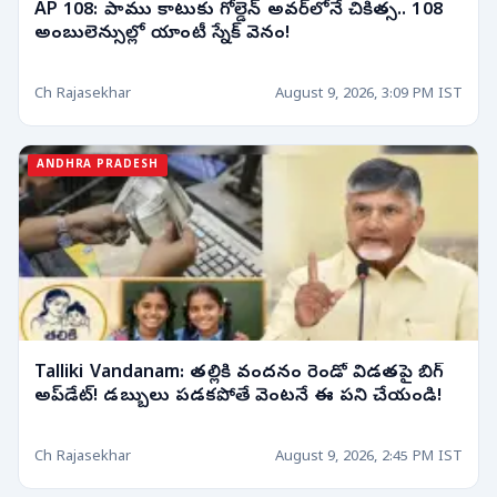
AP 108: పాము కాటుకు గోల్డెన్ అవర్‌లోనే చికిత్స.. 108
అంబులెన్సుల్లో యాంటీ స్నేక్ వెనం!
Ch Rajasekhar
August 9, 2026, 3:09 PM IST
ANDHRA PRADESH
Talliki Vandanam: తల్లికి వందనం రెండో విడతపై బిగ్
అప్‌డేట్! డబ్బులు పడకపోతే వెంటనే ఈ పని చేయండి!
Ch Rajasekhar
August 9, 2026, 2:45 PM IST