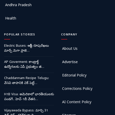
Andhra Pradesh
Health
POPULAR STORIES
COMPANY
Electric Buses: ఆర్టీసీ రూపురేఖలు
About Us
మార్చే మెగా ప్రాజె…
AP Goverment: కాంట్రాక్ట్
Advertise
ఉద్యోగులకు ఏపీ ప్రభుత్వం త…
Editorial Policy
Chaddannam Recipe Telugu:
వేసవి తాపానికి చెక్ పెట్టే…
Corrections Policy
H1B Visa: అమెరికాలో భారతీయులకు
పండగే.. హెచ్-1బీ వేతన…
AI Content Policy
Vijayawada Bypass: మార్చి 31