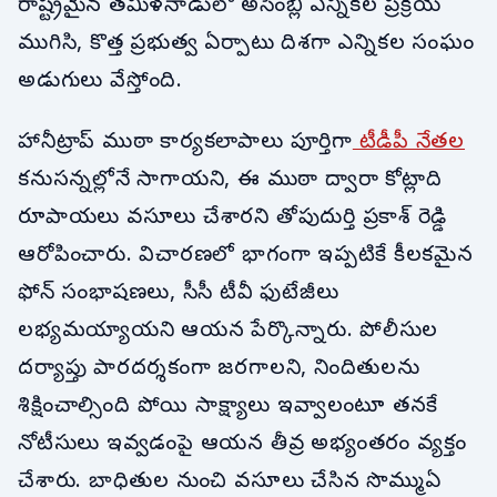
రాష్ట్రమైన తమిళనాడులో అసెంబ్లీ ఎన్నికల ప్రక్రియ
ముగిసి, కొత్త ప్రభుత్వ ఏర్పాటు దిశగా ఎన్నికల సంఘం
అడుగులు వేస్తోంది.
హానీట్రాప్ ముఠా కార్యకలాపాలు పూర్తిగా
టీడీపీ నేతల
కనుసన్నల్లోనే సాగాయని, ఈ ముఠా ద్వారా కోట్లాది
రూపాయలు వసూలు చేశారని తోపుదుర్తి ప్రకాశ్ రెడ్డి
ఆరోపించారు. విచారణలో భాగంగా ఇప్పటికే కీలకమైన
ఫోన్ సంభాషణలు, సీసీ టీవీ ఫుటేజీలు
లభ్యమయ్యాయని ఆయన పేర్కొన్నారు. పోలీసుల
దర్యాప్తు పారదర్శకంగా జరగాలని, నిందితులను
శిక్షించాల్సింది పోయి సాక్ష్యాలు ఇవ్వాలంటూ తనకే
నోటీసులు ఇవ్వడంపై ఆయన తీవ్ర అభ్యంతరం వ్యక్తం
చేశారు. బాధితుల నుంచి వసూలు చేసిన సొమ్ము ఏ