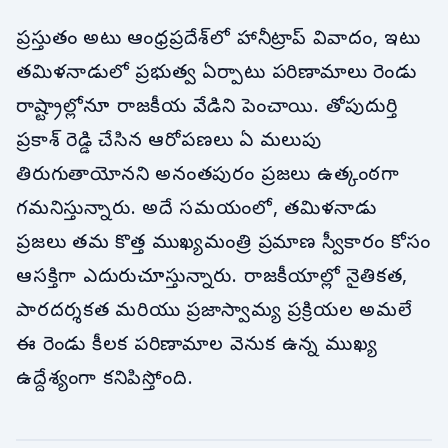
ప్రస్తుతం అటు ఆంధ్రప్రదేశ్‌లో హానీట్రాప్ వివాదం, ఇటు
తమిళనాడులో ప్రభుత్వ ఏర్పాటు పరిణామాలు రెండు
రాష్ట్రాల్లోనూ రాజకీయ వేడిని పెంచాయి. తోపుదుర్తి
ప్రకాశ్ రెడ్డి చేసిన ఆరోపణలు ఏ మలుపు
తిరుగుతాయోనని అనంతపురం ప్రజలు ఉత్కంఠగా
గమనిస్తున్నారు. అదే సమయంలో, తమిళనాడు
ప్రజలు తమ కొత్త ముఖ్యమంత్రి ప్రమాణ స్వీకారం కోసం
ఆసక్తిగా ఎదురుచూస్తున్నారు. రాజకీయాల్లో నైతికత,
పారదర్శకత మరియు ప్రజాస్వామ్య ప్రక్రియల అమలే
ఈ రెండు కీలక పరిణామాల వెనుక ఉన్న ముఖ్య
ఉద్దేశ్యంగా కనిపిస్తోంది.