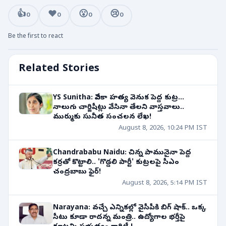
👍
❤️
😮
😢
0
0
0
0
Be the first to react
Related Stories
YS Sunitha: వివేకా హత్య వెనుక పెద్ద కుట్ర...
నాలుగు చార్జిషీట్లు వేసినా తేలని వాస్తవాలు..
ముర్ముకు సునీత సంచలన లేఖ!
August 8, 2026, 10:24 PM IST
Chandrababu Naidu: చిన్న పామునైనా పెద్ద
కర్రతో కొట్టాలి.. 'గొడ్డలి పార్టీ' కుట్రలపై సీఎం
చంద్రబాబు ఫైర్!
August 8, 2026, 5:14 PM IST
Narayana: వచ్చే ఎన్నికల్లో వైసీపీకి బిగ్ షాక్.. ఒక్క
సీటు కూడా రాదన్న మంత్రి.. ఉద్యోగాల భర్తీపై