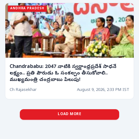
ANDHRA PRADESH
Chandrababu: 2047 నాటికి స్వర్ణాంధ్రప్రదేశ్ సాధనే
లక్ష్యం.. ప్రతి పౌరుడు ఓ సంకల్పం తీసుకోవాలి..
ముఖ్యమంత్రి చంద్రబాబు పిలుపు!
Ch Rajasekhar
August 9, 2026, 2:33 PM IST
LOAD MORE