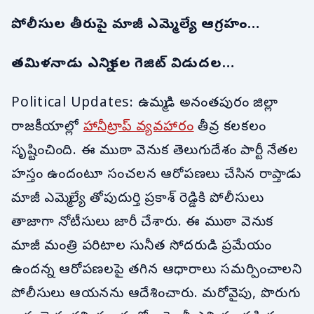
పోలీసుల తీరుపై మాజీ ఎమ్మెల్యే ఆగ్రహం…
తమిళనాడు ఎన్నికల గెజిట్ విడుదల…
Political Updates: ఉమ్మడి అనంతపురం జిల్లా
రాజకీయాల్లో
హానీట్రాప్ వ్యవహారం
తీవ్ర కలకలం
సృష్టించింది. ఈ ముఠా వెనుక తెలుగుదేశం పార్టీ నేతల
హస్తం ఉందంటూ సంచలన ఆరోపణలు చేసిన రాప్తాడు
మాజీ ఎమ్మెల్యే తోపుదుర్తి ప్రకాశ్ రెడ్డికి పోలీసులు
తాజాగా నోటీసులు జారీ చేశారు. ఈ ముఠా వెనుక
మాజీ మంత్రి పరిటాల సునీత సోదరుడి ప్రమేయం
ఉందన్న ఆరోపణలపై తగిన ఆధారాలు సమర్పించాలని
పోలీసులు ఆయనను ఆదేశించారు. మరోవైపు, పొరుగు