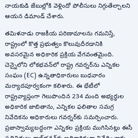
నాయకుడి జేబుల్లోకి వెళ్లిందో పోలీసులు నిగ్గుతేల్చాలని
ఆయన డిమాండ్ చేశారు.
తమిళనాడు రాజకీయ పరిణామాలను గమనిస్తే,
రాష్ట్రంలో కొత్త ప్రభుత్వం కొలువుదీరడానికి
అవసరమైన అధికారిక ప్రక్రియ వేగవంతమైంది.
చెన్నైలోని లోకభవన్‌లో రాష్ట్ర గవర్నర్‌ను ఎన్నికల
సంఘం (EC) ఉన్నతాధికారులు బుధవారం
మర్యాదపూర్వకంగా కలిశారు. ఈ భేటీలో
రాష్ట్రవ్యాప్తంగా గెలుపొందిన 234 మంది అభ్యర్థుల
అధికారిక జాబితాను, ఎన్నికల ఫలితాల సమగ్ర
నివేదికను అధికారులు గవర్నర్‌కు సమర్పించారు.
ప్రజాస్వామ్యబద్ధంగా ఎన్నికల ప్రక్రియ ముగిసినట్లు ఈసీ