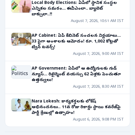
Local Body Elections: ఏపీలో స్థానిక సంస్థల
ఎన్నికల సమరం... ఈవీఎంలా.. బ్యాలెట్
బాక్సులా..!!
August 7, 2026, 10:51 AM IST
AP Cabinet: ఏపీ కేబినెట్ సంచలన నిర్ణయాలు...
33 పైగా అంశాలకు ఆమోదం! రూ. 1,002 కోట్లతో
ట్విన్ టవర్స్!
August 7, 2026, 9:00 AM IST
AP Government: ఏపీలో ఆ ఉద్యోగులకు గుడ్
న్యూస్... రిటైర్మెంట్ వయస్సు 62 ఏళ్లకు పెంచుతూ
ఉత్తర్వులు!
August 7, 2026, 8:30 AM IST
Nara Lokesh: కార్యకర్తలకు లోకేష్
అభినందనలు.. 11వ రోజు రికార్డు స్థాయి కవరేజ్‌పై
పార్టీ శ్రేణుల్లో ఉత్సాహం!
August 6, 2026, 9:08 PM IST