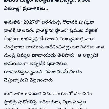
పోలవరం చుట్టూ పర్యాటక అభివృద్ధి.. 9,900
ఎకరాల్లో ప్రణాళికలు..
అమరావతి: 2027లో జరగనున్న గోదావరి పుష్కరాల
నాటికి పోలవరం ప్రాజెక్టును రాష్ట్రంలో ప్రముఖ పర్యాటక
కేంద్రంగా అభివృద్ధి చేయాలని ముఖ్యమంత్రి నారా
చంద్రబాబు నాయుడు ఆదేశించినట్లు జలవనరుల శాఖ
మంత్రి నిమ్మల రామానాయుడు తెలిపారు. ఆ లక్ష్యానికి
అనుగుణంగా ఇప్పటికే ప్రణాళికలు
రూపొందిస్తున్నామని, పనులను వేగవంతం
చేస్తున్నామని వెల్లడించారు.
బుధవారం అమరావతి సచివాలయంలో పోలవరం
ప్రాజెక్టు పురోగతిపై అధికారులు, నిర్మాణ సంస్థల