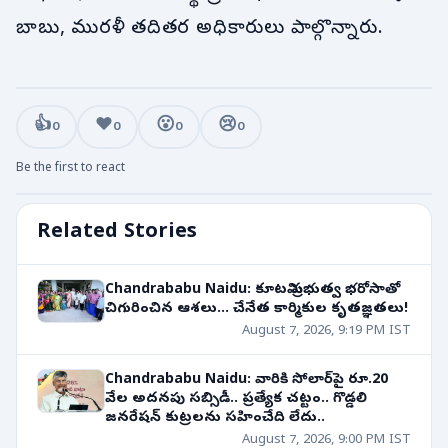
బాబు, మురళీ తదితర అధికారులు పాల్గొన్నారు.
👍
❤️
😮
😢
0
0
0
0
Be the first to react
Related Stories
Chandrababu Naidu: కూటమి ప్రభుత్వ భరోసాతో
చిగురించిన ఆశలు... చేనేత కార్మికుల కృతజ్ఞతలు!
August 7, 2026, 9:19 PM IST
Chandrababu Naidu: వారికి సోలార్‌పై రూ.20
వేల అదనపు సబ్సిడీ.. ప్రత్యేక చట్టం.. గొడ్డలి
జనరేషన్ కుట్రలను సహించేది లేదు..
August 7, 2026, 9:00 PM IST