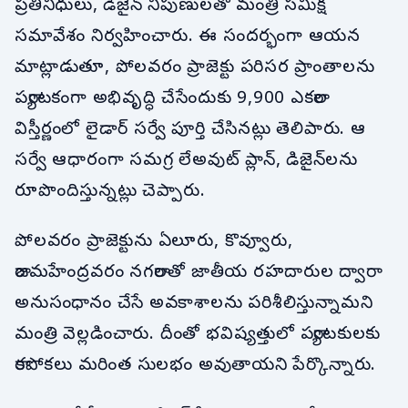
ప్రతినిధులు, డిజైన్ నిపుణులతో మంత్రి సమీక్ష
సమావేశం నిర్వహించారు. ఈ సందర్భంగా ఆయన
మాట్లాడుతూ, పోలవరం ప్రాజెక్టు పరిసర ప్రాంతాలను
పర్యాటకంగా అభివృద్ధి చేసేందుకు 9,900 ఎకరాల
విస్తీర్ణంలో లైడార్ సర్వే పూర్తి చేసినట్లు తెలిపారు. ఆ
సర్వే ఆధారంగా సమగ్ర లేఅవుట్ ప్లాన్, డిజైన్‌లను
రూపొందిస్తున్నట్లు చెప్పారు.
పోలవరం ప్రాజెక్టును ఏలూరు, కొవ్వూరు,
రాజమహేంద్రవరం నగరాలతో జాతీయ రహదారుల ద్వారా
అనుసంధానం చేసే అవకాశాలను పరిశీలిస్తున్నామని
మంత్రి వెల్లడించారు. దీంతో భవిష్యత్తులో పర్యాటకులకు
రాకపోకలు మరింత సులభం అవుతాయని పేర్కొన్నారు.