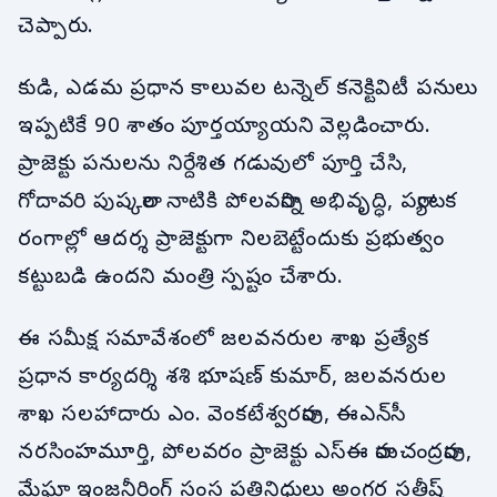
చెప్పారు.
కుడి, ఎడమ ప్రధాన కాలువల టన్నెల్ కనెక్టివిటీ పనులు
ఇప్పటికే 90 శాతం పూర్తయ్యాయని వెల్లడించారు.
ప్రాజెక్టు పనులను నిర్దేశిత గడువులో పూర్తి చేసి,
గోదావరి పుష్కరాల నాటికి పోలవరాన్ని అభివృద్ధి, పర్యాటక
రంగాల్లో ఆదర్శ ప్రాజెక్టుగా నిలబెట్టేందుకు ప్రభుత్వం
కట్టుబడి ఉందని మంత్రి స్పష్టం చేశారు.
ఈ సమీక్ష సమావేశంలో జలవనరుల శాఖ ప్రత్యేక
ప్రధాన కార్యదర్శి శశి భూషణ్ కుమార్, జలవనరుల
శాఖ సలహాదారు ఎం. వెంకటేశ్వరరావు, ఈఎన్‌సీ
నరసింహమూర్తి, పోలవరం ప్రాజెక్టు ఎస్‌ఈ రామచంద్రరావు,
మేఘా ఇంజనీరింగ్ సంస్థ ప్రతినిధులు అంగర సతీష్