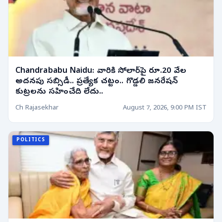
Chandrababu Naidu: వారికి సోలార్‌పై రూ.20 వేల
అదనపు సబ్సిడీ.. ప్రత్యేక చట్టం.. గొడ్డలి జనరేషన్
కుట్రలను సహించేది లేదు..
Ch Rajasekhar
August 7, 2026, 9:00 PM IST
POLITICS