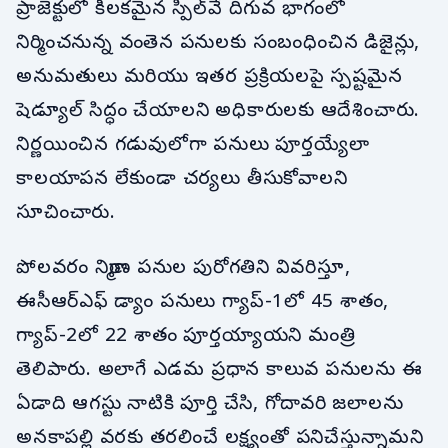
ప్రాజెక్టులో కీలకమైన స్పిల్‌వే దిగువ భాగంలో
నిర్మించనున్న వంతెన పనులకు సంబంధించిన డిజైన్లు,
అనుమతులు మరియు ఇతర ప్రక్రియలపై స్పష్టమైన
షెడ్యూల్ సిద్ధం చేయాలని అధికారులకు ఆదేశించారు.
నిర్ణయించిన గడువులోగా పనులు పూర్తయ్యేలా
కాలయాపన లేకుండా చర్యలు తీసుకోవాలని
సూచించారు.
పోలవరం నిర్మాణ పనుల పురోగతిని వివరిస్తూ,
ఈసీఆర్‌ఎఫ్ డ్యాం పనులు గ్యాప్-1లో 45 శాతం,
గ్యాప్-2లో 22 శాతం పూర్తయ్యాయని మంత్రి
తెలిపారు. అలాగే ఎడమ ప్రధాన కాలువ పనులను ఈ
ఏడాది ఆగస్టు నాటికి పూర్తి చేసి, గోదావరి జలాలను
అనకాపల్లి వరకు తరలించే లక్ష్యంతో పనిచేస్తున్నామని