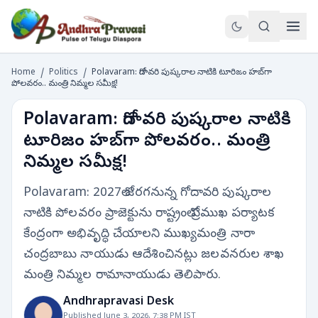
Home
/
Politics
/
Polavaram: గోదావరి పుష్కరాల నాటికి టూరిజం హబ్‌గా
పోలవరం.. మంత్రి నిమ్మల సమీక్ష!
Polavaram: గోదావరి పుష్కరాల నాటికి
టూరిజం హబ్‌గా పోలవరం.. మంత్రి
నిమ్మల సమీక్ష!
Polavaram: 2027లో జరగనున్న గోదావరి పుష్కరాల
నాటికి పోలవరం ప్రాజెక్టును రాష్ట్రంలో ప్రముఖ పర్యాటక
కేంద్రంగా అభివృద్ధి చేయాలని ముఖ్యమంత్రి నారా
చంద్రబాబు నాయుడు ఆదేశించినట్లు జలవనరుల శాఖ
మంత్రి నిమ్మల రామానాయుడు తెలిపారు.
Andhrapravasi Desk
Published June 3, 2026, 7:38 PM IST