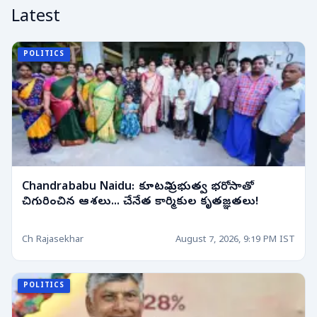
Latest
POLITICS
Chandrababu Naidu: కూటమి ప్రభుత్వ భరోసాతో
చిగురించిన ఆశలు... చేనేత కార్మికుల కృతజ్ఞతలు!
Ch Rajasekhar
August 7, 2026, 9:19 PM IST
POLITICS