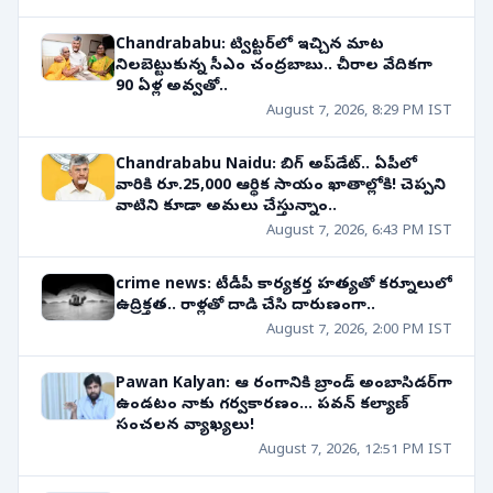
Chandrababu: ట్విట్టర్‌లో ఇచ్చిన మాట
నిలబెట్టుకున్న సీఎం చంద్రబాబు.. చీరాల వేదికగా
90 ఏళ్ల అవ్వతో..
August 7, 2026, 8:29 PM IST
Chandrababu Naidu: బిగ్ అప్‌డేట్.. ఏపీలో
వారికి రూ.25,000 ఆర్థిక సాయం ఖాతాల్లోకి! చెప్పని
వాటిని కూడా అమలు చేస్తున్నాం..
August 7, 2026, 6:43 PM IST
crime news: టీడీపీ కార్యకర్త హత్యతో కర్నూలులో
ఉద్రిక్తత.. రాళ్లతో దాడి చేసి దారుణంగా..
August 7, 2026, 2:00 PM IST
Pawan Kalyan: ఆ రంగానికి బ్రాండ్ అంబాసిడర్‌గా
ఉండటం నాకు గర్వకారణం... పవన్ కల్యాణ్
సంచలన వ్యాఖ్యలు!
August 7, 2026, 12:51 PM IST