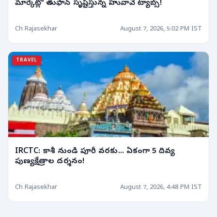
మార్కెట్లో తుఫాన్ సృష్టిస్తున్న హువావే ట్యాబ్స్!
Ch Rajasekhar
August 7, 2026, 5:02 PM IST
TRAVEL
IRCTC: కాశీ నుండి పూరీ వరకు... ఏకంగా 5 దివ్య
పుణ్యక్షేత్రాల దర్శనం!
Ch Rajasekhar
August 7, 2026, 4:48 PM IST