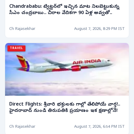
Chandrababu: ట్విట్టర్‌లో ఇచ్చిన మాట నిలబెట్టుకున్న
సీఎం చంద్రబాబు.. చీరాల వేదికగా 90 ఏళ్ల అవ్వతో..
Ch Rajasekhar
August 7, 2026, 8:29 PM IST
TRAVEL
Direct Flights: శ్రీవారి భక్తులకు గాల్లో తేలిపోయే వార్త!..
హైదరాబాద్ నుండి తిరుపతికి ప్రయాణం ఇక క్షణాల్లోనే!
Ch Rajasekhar
August 7, 2026, 6:54 PM IST