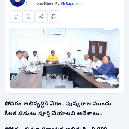
2 min read
·
Edited By:
Ch Rajasekhar
పోలవరం అభివృద్ధికి వేగం.. పుష్కరాల ముందు
కీలక పనులు పూర్తి చేయాలని ఆదేశాలు..