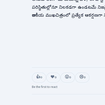
పరిస్థితుల్లోనూ నిలకడగా ఉండటమే నిజమై
రాజకీయ ముఖచిత్రంలో ప్రత్యేక ఆకర్షణగా న
👍
❤️
😮
😢
0
0
0
0
Be the first to react