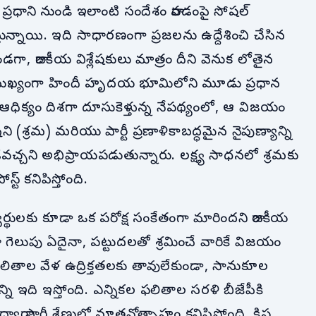
ధాని నుండి ఇలాంటి సందేశం రావడంపై సోషల్
తున్నాయి. ఇది సాధారణంగా ప్రజలను ఉద్దేశించి చేసిన
ుండగా, రాజకీయ విశ్లేషకులు మాత్రం దీని వెనుక లోతైన
ు. ముఖ్యంగా హిందీ హృదయ భూమిలోని మూడు ప్రధాన
మైన ఆధిక్యం దిశగా దూసుకెళ్తున్న నేపథ్యంలో, ఆ విజయం
ి (శ్రమ) మరియు పార్టీ ప్రణాళికాబద్ధమైన నైపుణ్యాన్ని
ఉండవచ్చని అభిప్రాయపడుతున్నారు. లక్ష్య సాధనలో శ్రమకు
్ కనిపిస్తోంది.
త్యర్థులకు కూడా ఒక పరోక్ష సంకేతంగా మారిందని రాజకీయ
దా గెలుపు ఏదైనా, పట్టుదలతో శ్రమించే వారికే విజయం
ఫలితాల వేళ ఉద్రిక్తతలకు తావులేకుండా, సానుకూల
ి ఇది ఇస్తోంది. ఎన్నికల ఫలితాల సరళి బీజేపీకి
పార్టీ శ్రేణుల్లో నూతనోత్సాహం కనిపిస్తోంది. క్లిష్ట