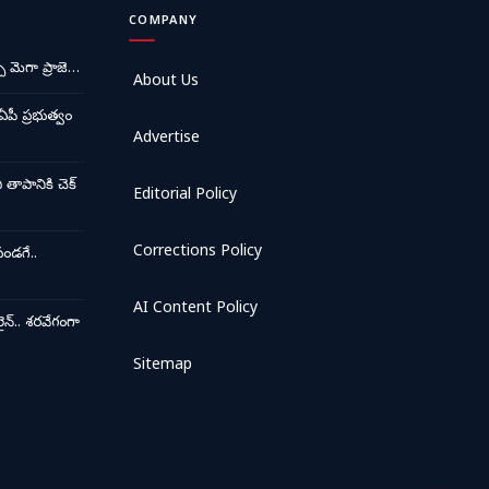
COMPANY
ే మెగా ప్రాజె…
About Us
ఏపీ ప్రభుత్వం
Advertise
ాపానికి చెక్
Editorial Policy
Corrections Policy
ండగే..
AI Content Policy
న్.. శరవేగంగా
Sitemap