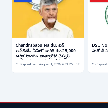
Chandrababu Naidu: బిగ్
DSC Noti
అప్‌డేట్.. ఏపీలో వారికి రూ.25,000
మరో డీఎస్
ఆర్థిక సాయం ఖాతాల్లోకి! చెప్పని
వాటిని కూడా అమలు చేస్తున్నాం..
Ch Rajasekhar
August 7, 2026, 6:43 PM IST
Ch Rajasek