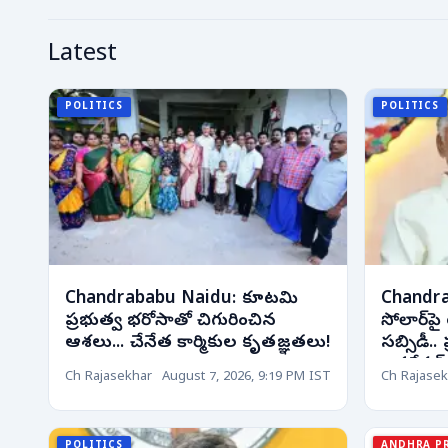
Latest
POLITICS
POLITICS
Chandrababu Naidu: కూటమి
Chandra
ప్రభుత్వ భరోసాతో చిగురించిన
సోలార్‌
ఆశలు... చేనేత కార్మికుల కృతజ్ఞతలు!
సబ్సిడీ.. ప
జనరేషన్ 
Ch Rajasekhar
August 7, 2026, 9:19 PM IST
Ch Rajasek
POLITICS
ANDHRA P