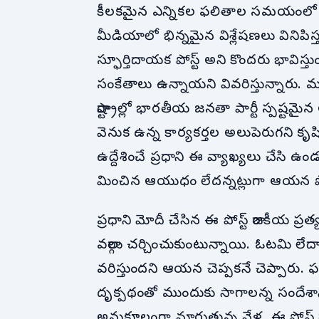
కీలకమైన ఎన్నికల ఫలితాల సమయంలో ప్ర
మీడియాలో భిన్నమైన విశ్లేషణలు వినిపిస్
స్ఫూర్తిదాయక పోస్ట్ అని కొందరు భావిస్త
సంకేతాలు ఉన్నాయని వివరిస్తున్నార
రాష్ట్రాల్లో భారతీయ జనతా పార్టీ స్పష్ట
వెనుక ఉన్న కార్యకర్తల అలుపెరుగని కృషిన
ఉద్దేశించే ప్రధాని ఈ వ్యాఖ్యలు చేసి 
మించిన ఆయుధం లేదన్నట్లుగా ఆయన పోస్ట
ప్రధాని మోదీ చేసిన ఈ పోస్ట్ రాజకీయ ప్ర
వర్గాలు చర్చించుకుంటున్నాయి. ఓటమి లే
వరిస్తుందని ఆయన చెప్పకనే చెప్పారు. 
దృక్పథంతో ముందుకు సాగాలన్న సందేశాన్న
అనుకూలంగా మారుతున్న వేళ, ఈ పోస్ట్ ద్వారా 