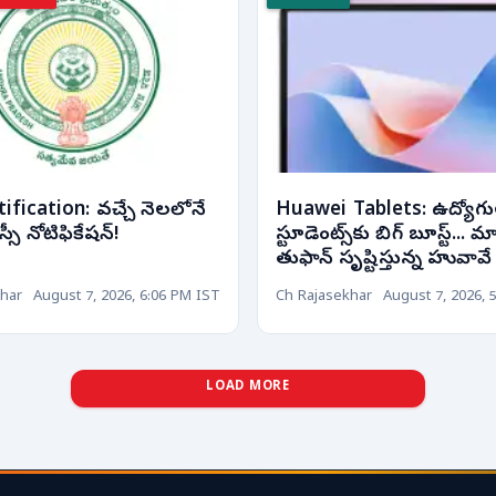
fication: వచ్చే నెలలోనే
Huawei Tablets: ఉద్యోగు
సీ నోటిఫికేషన్!
స్టూడెంట్స్‌కు బిగ్ బూస్ట్... మార
తుఫాన్ సృష్టిస్తున్న హువావే ట
har
August 7, 2026, 6:06 PM IST
Ch Rajasekhar
August 7, 2026, 
LOAD MORE