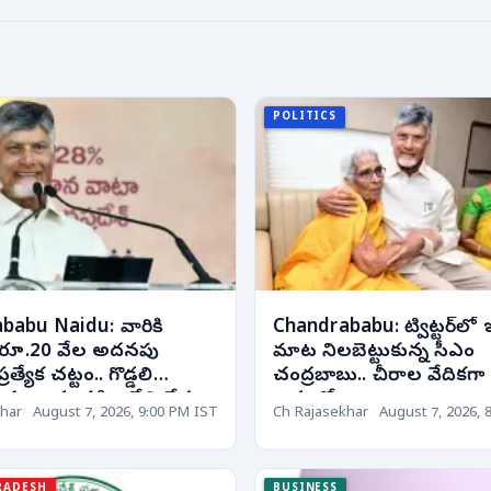
POLITICS
babu Naidu: వారికి
Chandrababu: ట్విట్టర్‌లో 
పై రూ.20 వేల అదనపు
మాట నిలబెట్టుకున్న సీఎం
్రత్యేక చట్టం.. గొడ్డలి
చంద్రబాబు.. చీరాల వేదికగా 
కుట్రలను సహించేది లేదు..
అవ్వతో..
har
August 7, 2026, 9:00 PM IST
Ch Rajasekhar
August 7, 2026, 
RADESH
BUSINESS