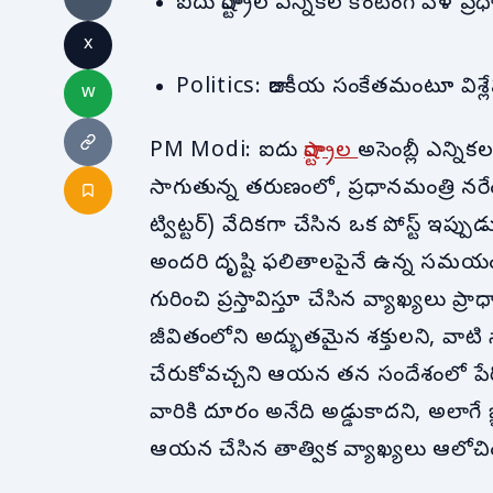
ఐదు రాష్ట్రాల ఎన్నికల కౌంటింగ్ వేళ ప్రధ
x
Politics: రాజకీయ సంకేతమంటూ విశ్లే
w
PM Modi: ఐదు
రాష్ట్రాల
అసెంబ్లీ ఎన్ని
సాగుతున్న తరుణంలో, ప్రధానమంత్రి నరేం
ట్విట్టర్) వేదికగా చేసిన ఒక పోస్ట్ ఇప్పుడు
అందరి దృష్టి ఫలితాలపైనే ఉన్న సమ
గురించి ప్రస్తావిస్తూ చేసిన వ్యాఖ్యలు ప
జీవితంలోని అద్భుతమైన శక్తులని, వాట
చేరుకోవచ్చని ఆయన తన సందేశంలో పేర్క
వారికి దూరం అనేది అడ్డుకాదని, అలాగే
ఆయన చేసిన తాత్విక వ్యాఖ్యలు ఆలోచిం