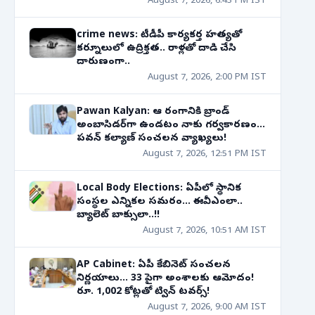
August 7, 2026, 6:43 PM IST
crime news: టీడీపీ కార్యకర్త హత్యతో
కర్నూలులో ఉద్రిక్తత.. రాళ్లతో దాడి చేసి
దారుణంగా..
August 7, 2026, 2:00 PM IST
Pawan Kalyan: ఆ రంగానికి బ్రాండ్
అంబాసిడర్‌గా ఉండటం నాకు గర్వకారణం...
పవన్ కల్యాణ్ సంచలన వ్యాఖ్యలు!
August 7, 2026, 12:51 PM IST
Local Body Elections: ఏపీలో స్థానిక
సంస్థల ఎన్నికల సమరం... ఈవీఎంలా..
బ్యాలెట్ బాక్సులా..!!
August 7, 2026, 10:51 AM IST
AP Cabinet: ఏపీ కేబినెట్ సంచలన
నిర్ణయాలు... 33 పైగా అంశాలకు ఆమోదం!
రూ. 1,002 కోట్లతో ట్విన్ టవర్స్!
August 7, 2026, 9:00 AM IST