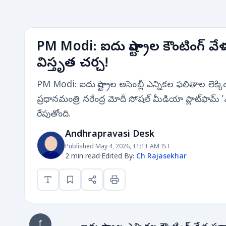
PM Modi: ఐదు రాష్ట్రాల కౌంటింగ్ వేళ.. 
విస్తృత చర్చ!
PM Modi: ఐదు రాష్ట్రాల అసెంబ్లీ ఎన్నికల ఫలితాల ల
ప్రధానమంత్రి నరేంద్ర మోదీ సోషల్ మీడియా ప్లాట్‌ఫామ్ 'ఎక్స్
రేపుతోంది.
Andhrapravasi Desk
Published May 4, 2026, 11:11 AM IST
2 min read
·
Edited By:
Ch Rajasekhar
f