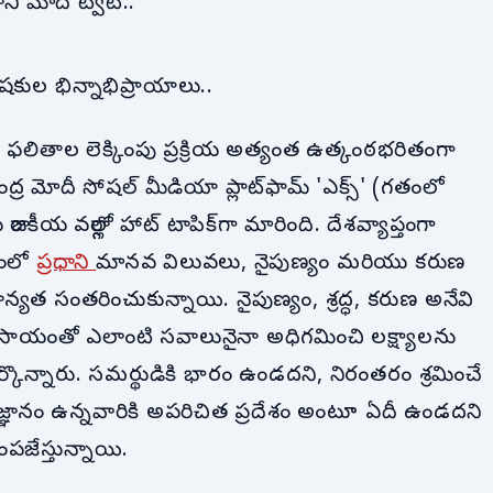
ాని మోదీ ట్వీట్..
షకుల భిన్నాభిప్రాయాలు..
కల ఫలితాల లెక్కింపు ప్రక్రియ అత్యంత ఉత్కంఠభరితంగా
ద్ర మోదీ సోషల్ మీడియా ప్లాట్‌ఫామ్ 'ఎక్స్' (గతంలో
 రాజకీయ వర్గాల్లో హాట్ టాపిక్‌గా మారింది. దేశవ్యాప్తంగా
యంలో
ప్రధాని
మానవ విలువలు, నైపుణ్యం మరియు కరుణ
్రాధాన్యత సంతరించుకున్నాయి. నైపుణ్యం, శ్రద్ధ, కరుణ అనేవి
ి సాయంతో ఎలాంటి సవాలునైనా అధిగమించి లక్ష్యాలను
ొన్నారు. సమర్థుడికి భారం ఉండదని, నిరంతరం శ్రమించే
 జ్ఞానం ఉన్నవారికి అపరిచిత ప్రదేశం అంటూ ఏదీ ఉండదని
పజేస్తున్నాయి.