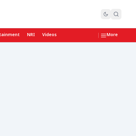
tainment
NRI
Videos
More