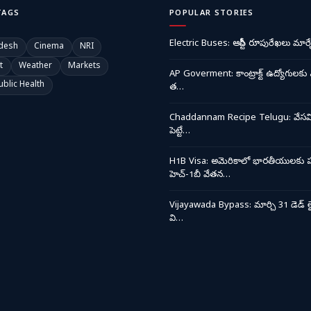
TAGS
POPULAR STORIES
Electric Buses: ఆర్టీసీ రూపురేఖలు మార్చ
desh
Cinema
NRI
t
Weather
Markets
AP Goverment: కాంట్రాక్ట్ ఉద్యోగులకు 
ublic Health
త…
Chaddannam Recipe Telugu: వేసవి త
పెట్టే…
H1B Visa: అమెరికాలో భారతీయులకు ప
హెచ్-1బీ వేతన…
Vijayawada Bypass: మార్చి 31 డెడ్ లై
వి…