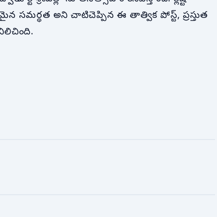
న సమర్థత అని చాటిచెప్పిన ఈ తాత్విక పోస్ట్, ప్రస్తుత
ిలిచింది.