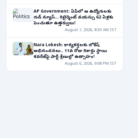
AP Government: ఏపీలో ఆ ఉద్యోగులకు
గుడ్ న్యూస్... రిటైర్మెంట్ వయస్సు 62 ఏళ్లకు
పెంచుతూ ఉత్తర్వులు!
August 7, 2026, 8:30 AM IST
Nara Lokesh: కార్యకర్తలకు లోకేష్
అభినందనలు.. 11వ రోజు రికార్డు స్థాయి
కవరేజ్‌పై పార్టీ శ్రేణుల్లో ఉత్సాహం!
August 6, 2026, 9:08 PM IST