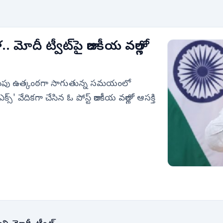
మోదీ ట్వీట్‌పై రాజకీయ వర్గాల్లో
ెక్కింపు ఉత్కంఠగా సాగుతున్న సమయంలో
' వేదికగా చేసిన ఓ పోస్ట్ రాజకీయ వర్గాల్లో ఆసక్తి