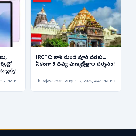
లు,
IRCTC: కాశీ నుండి పూరీ వరకు...
్కెట్లో
ఏకంగా 5 దివ్య పుణ్యక్షేత్రాల దర్శనం!
్యాబ్స్!
5:02 PM IST
Ch Rajasekhar
August 7, 2026, 4:48 PM IST