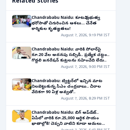
Related Stories
Chandrababu Naidu: కూటమి ప్రభుత్వ
భరోసాతో చిగురించిన ఆశలు... చేనేత
కార్మికుల కృతజ్ఞతలు!
August 7, 2026, 9:19 PM IST
Chandrababu Naidu: వారికి సోలార్‌పై
రూ.20 వేల అదనపు సబ్సిడీ.. ప్రత్యేక చట్టం..
గొడ్డలి జనరేషన్ కుట్రలను సహించేది లేదు..
August 7, 2026, 9:00 PM IST
Chandrababu: ట్విట్టర్‌లో ఇచ్చిన మాట
నిలబెట్టుకున్న సీఎం చంద్రబాబు.. చీరాల
వేదికగా 90 ఏళ్ల అవ్వతో..
August 7, 2026, 8:29 PM IST
Chandrababu Naidu: బిగ్ అప్‌డేట్..
ఏపీలో వారికి రూ.25,000 ఆర్థిక సాయం
ఖాతాల్లోకి! చెప్పని వాటిని కూడా అమలు
చేస్తున్నాం..