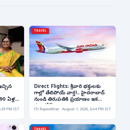
TRAVEL
ఇచ్చిన
Direct Flights: శ్రీవారి భక్తులకు
గాల్లో తేలిపోయే వార్త!.. హైదరాబాద్
90 ఏళ్ల
నుండి తిరుపతికి ప్రయాణం ఇక
క్షణాల్లోనే!
8:29 PM IST
Ch Rajasekhar
August 7, 2026, 6:54 PM IST
TRAVEL