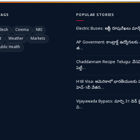
TAGS
POPULAR STORIES
Electric Buses: ఆర్టీసీ రూపురేఖలు మార్చ
desh
Cinema
NRI
t
Weather
Markets
AP Goverment: కాంట్రాక్ట్ ఉద్యోగులకు 
ublic Health
త…
Chaddannam Recipe Telugu: వేసవి త
పెట్టే…
H1B Visa: అమెరికాలో భారతీయులకు ప
హెచ్-1బీ వేతన…
Vijayawada Bypass: మార్చి 31 డెడ్ లై
వి…