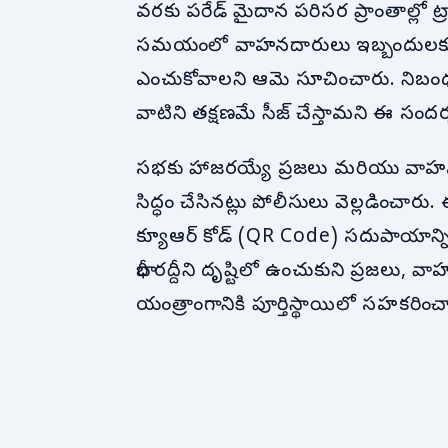
వరకు పరేడ్ మైదాన పరిసర ప్రాంతాల్లో 
సమయంలో వాహనదారులు ఇబ్బందులకు గు
ఎంచుకోవాలని ఆమె సూచించారు. నిబంధనల
వాటిని తక్షణమే సీజ్ చేస్తామని ఈ సందర్
సభకు హాజరయ్యే ప్రజలు మరియు వాహనదా
సిద్ధం చేసినట్లు పోలీసులు వెల్లడించార
క్యూఆర్ కోడ్ (QR Code) సదుపాయాన్ని 
భారీ రద్దీని దృష్టిలో ఉంచుకుని ప్రజలు,
యంత్రాంగానికి పూర్తిస్థాయిలో సహకరించాల