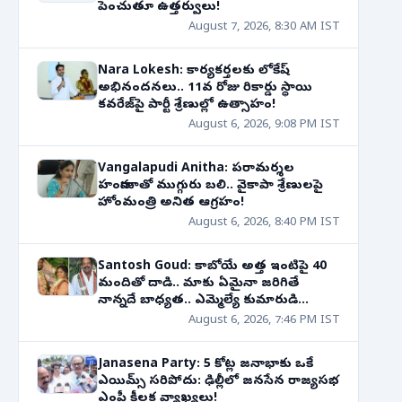
పెంచుతూ ఉత్తర్వులు!
August 7, 2026, 8:30 AM IST
Nara Lokesh: కార్యకర్తలకు లోకేష్
అభినందనలు.. 11వ రోజు రికార్డు స్థాయి
కవరేజ్‌పై పార్టీ శ్రేణుల్లో ఉత్సాహం!
August 6, 2026, 9:08 PM IST
Vangalapudi Anitha: పరామర్శల
హంగామాతో ముగ్గురు బలి.. వైకాపా శ్రేణులపై
హోంమంత్రి అనిత ఆగ్రహం!
August 6, 2026, 8:40 PM IST
Santosh Goud: కాబోయే అత్త ఇంటిపై 40
మందితో దాడి.. మాకు ఏమైనా జరిగితే
నాన్నదే బాధ్యత.. ఎమ్మెల్యే కుమారుడి
సంచలన వ్యాఖ్యలు
August 6, 2026, 7:46 PM IST
Janasena Party: 5 కోట్ల జనాభాకు ఒకే
ఎయిమ్స్ సరిపోదు: ఢిల్లీలో జనసేన రాజ్యసభ
ఎంపీ కీలక వ్యాఖ్యలు!