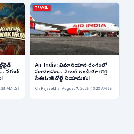
TRAVEL
‌వైడ్
Air India: విమానయాన రంగంలో
.. వరుణ్
సంచలనం... ఎయిర్ ఇండియా కొత్త
ి!
సీఈఓగా తెవోల్డే నియామకం!
0:35 AM IST
Ch Rajasekhar
August 7, 2026, 10:20 AM IST