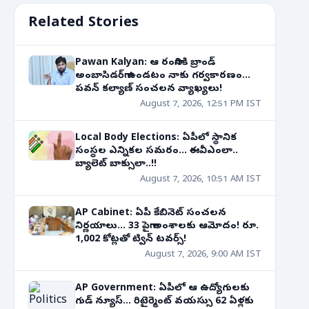
Related Stories
Pawan Kalyan: ఆ రంగానికి బ్రాండ్
అంబాసిడర్‌గా ఉండటం నాకు గర్వకారణం...
పవన్ కల్యాణ్ సంచలన వ్యాఖ్యలు!
August 7, 2026, 12:51 PM IST
Local Body Elections: ఏపీలో స్థానిక
సంస్థల ఎన్నికల సమరం... ఈవీఎంలా..
బ్యాలెట్ బాక్సులా..!!
August 7, 2026, 10:51 AM IST
AP Cabinet: ఏపీ కేబినెట్ సంచలన
నిర్ణయాలు... 33 పైగా అంశాలకు ఆమోదం! రూ.
1,002 కోట్లతో ట్విన్ టవర్స్!
August 7, 2026, 9:00 AM IST
AP Government: ఏపీలో ఆ ఉద్యోగులకు
గుడ్ న్యూస్... రిటైర్మెంట్ వయస్సు 62 ఏళ్లకు