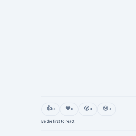
👍
❤️
😮
😢
0
0
0
0
Be the first to react