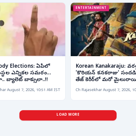
ENTERTAINMENT
ody Elections: ఏపీలో
Korean Kanakaraju: వరల్డ్
సంస్థల ఎన్నికల సమరం...
'కొరియన్ కనకరాజు' సందడి.
 బ్యాలెట్ బాక్సులా..!!
తేజ్ కెరీర్‌లో మరో మైలురాయ
har
August 7, 2026, 10:51 AM IST
Ch Rajasekhar
August 7, 2026, 1
LOAD MORE