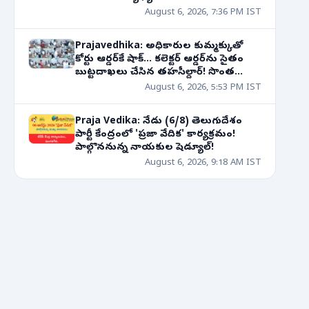
August 6, 2026, 7:36 PM IST
Prajavedhika: అధికారుల కుమ్మక్కుతో
కోర్టు ఆర్డర్‌కే షాక్... కలెక్టర్ ఆర్డర్‌ను సైతం
బుట్టదాఖలు చేసిన తహసీల్దార్! సొంత
తోడబుట్టినవాడే శత్రువుగా మారితే?
August 6, 2026, 5:53 PM IST
Praja Vedika: నేడు (6/8) తెలుగుదేశం
పార్టీ కేంద్రంలో 'ప్రజా వేదిక' కార్యక్రమం!
పాల్గొననున్న నాయకుల షెడ్యూల్!
August 6, 2026, 9:18 AM IST