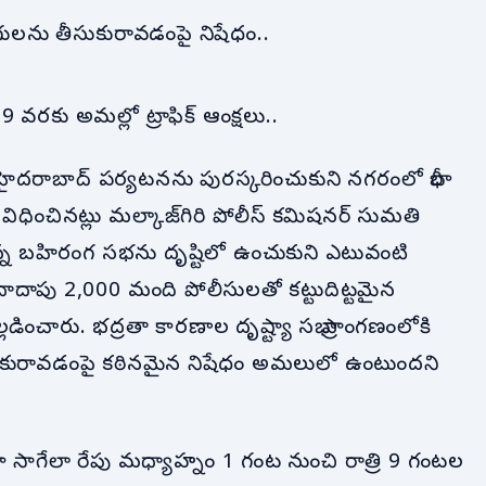
బ్యాగులను తీసుకురావడంపై నిషేధం..
9 వరకు అమల్లో ట్రాఫిక్ ఆంక్షలు..
ైదరాబాద్ పర్యటనను పురస్కరించుకుని నగరంలో భారీ
ు విధించినట్లు మల్కాజ్‌గిరి పోలీస్ కమిషనర్ సుమతి
న్న బహిరంగ సభను దృష్టిలో ఉంచుకుని ఎటువంటి
పు 2,000 మంది పోలీసులతో కట్టుదిట్టమైన
లడించారు. భద్రతా కారణాల దృష్ట్యా సభా ప్రాంగణంలోకి
ుకురావడంపై కఠినమైన నిషేధం అమలులో ఉంటుందని
 సాగేలా రేపు మధ్యాహ్నం 1 గంట నుంచి రాత్రి 9 గంటల