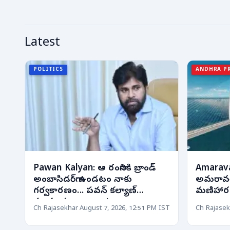
Latest
POLITICS
ANDHRA P
Pawan Kalyan: ఆ రంగానికి బ్రాండ్
Amaravat
అంబాసిడర్‌గా ఉండటం నాకు
అమరావత
గర్వకారణం... పవన్ కల్యాణ్
మణిహార
సంచలన వ్యాఖ్యలు!
Ch Rajasekhar
August 7, 2026, 12:51 PM IST
Ch Rajasek