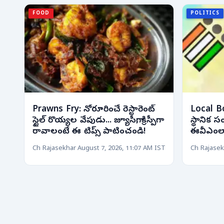
FOOD
POLITICS
Prawns Fry: నోరూరించే రెస్టారెంట్
Local B
స్టైల్ రొయ్యల వేపుడు... జ్యూసీగా, క్రిస్పీగా
స్థానిక 
రావాలంటే ఈ టిప్స్ పాటించండి!
ఈవీఎంలా..
Ch Rajasekhar
August 7, 2026, 11:07 AM IST
Ch Rajasek