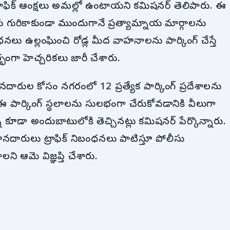
ట్రాఫిక్ ఆంక్షలు అమల్లో ఉంటాయని కమిషనర్ తెలిపారు. ఈ
రికాకుండా ముందుగానే ప్రత్యామ్నాయ మార్గాలను
ు ఉల్లంఘించి రోడ్ల మీద వాహనాలను పార్కింగ్ చేస్తే
భంగా హెచ్చరికలు జారీ చేశారు.
రుల కోసం నగరంలో 12 ప్రత్యేక పార్కింగ్ ప్రదేశాలను
ు. ఈ పార్కింగ్ స్థలాలను సులభంగా చేరుకోవడానికి వీలుగా
కూడా అందుబాటులోకి తెచ్చినట్లు కమిషనర్ పేర్కొన్నారు.
 వాహనదారులు ట్రాఫిక్ నిబంధనలు పాటిస్తూ పోలీసు
ని ఆమె విజ్ఞప్తి చేశారు.