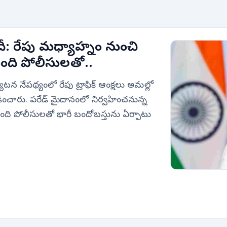
దీ: రేపు మధ్యాహ్నం నుంచి
మంది పోలీసులతో..
యటన నేపథ్యంలో రేపు ట్రాఫిక్ ఆంక్షలు అమల్లో
డించారు. పరేడ్ మైదానంలో నిర్వహించనున్న
ంది పోలీసులతో భారీ బందోబస్తును ఏర్పాటు