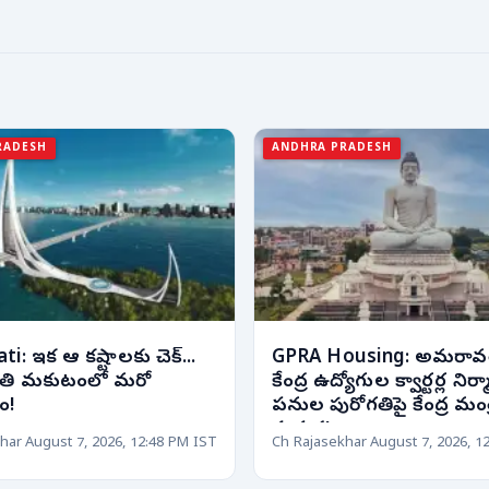
RADESH
ANDHRA PRADESH
i: ఇక ఆ కష్టాలకు చెక్...
GPRA Housing: అమరావ
ి మకుటంలో మరో
కేంద్ర ఉద్యోగుల క్వార్టర్ల నిర్
ం!
పనుల పురోగతిపై కేంద్ర మంత్
స్పష్టత!
har
August 7, 2026, 12:48 PM IST
Ch Rajasekhar
August 7, 2026, 1