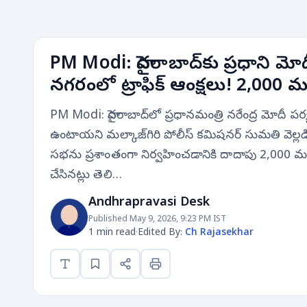
PM Modi: హైదరాబాద్‌కు ప్రధాని మో
నగరంలో ట్రాఫిక్ ఆంక్షలు! 2,000 
PM Modi: హైదరాబాద్‌లో ప్రధానమంత్రి నరేంద్ర మోదీ పర్
ఉంటాయని మల్కాజ్‌గిరి పోలీస్ కమిషనర్ సుమతి వెల్ల
సభను ప్రశాంతంగా నిర్వహించడానికి దాదాపు 2,000 మ
చేసినట్లు తెలి…
Andhrapravasi Desk
Published May 9, 2026, 9:23 PM IST
1 min read
·
Edited By:
Ch Rajasekhar