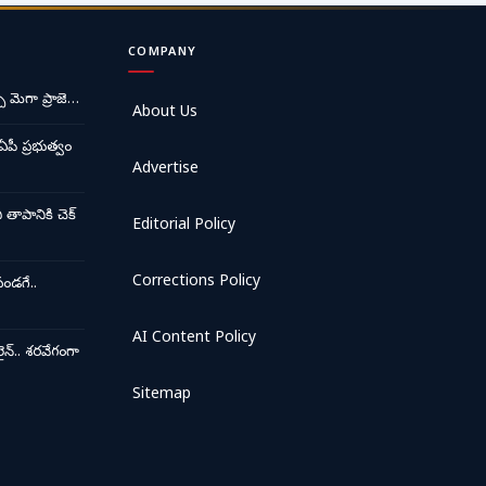
COMPANY
ే మెగా ప్రాజె…
About Us
ఏపీ ప్రభుత్వం
Advertise
ాపానికి చెక్
Editorial Policy
Corrections Policy
ండగే..
AI Content Policy
న్.. శరవేగంగా
Sitemap