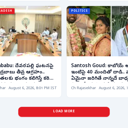
RADESH
POLITICS
babu: దేవరపల్లి ఘటనపై
Santosh Goud: కాబోయే అ
్రబాబు తీవ్ర ఆగ్రహం..
ఇంటిపై 40 మందితో దాడి..
రతలకు భంగం కలిగిస్తే కఠిన
ఏమైనా జరిగితే నాన్నదే బాధ్
ప్పవని హెచ్చరిక!
ఎమ్మెల్యే కుమారుడి సంచ
har
August 6, 2026, 8:01 PM IST
Ch Rajasekhar
August 6, 2026, 
వ్యాఖ్యలు
LOAD MORE