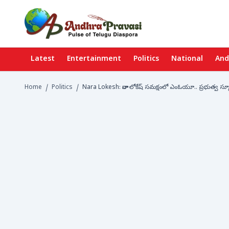
Latest
Entertainment
Politics
National
And
Home
/
Politics
/
Nara Lokesh: నారా లోకేష్ సమక్షంలో ఎంఓయూ.. ప్రభుత్వ స్కూళ్