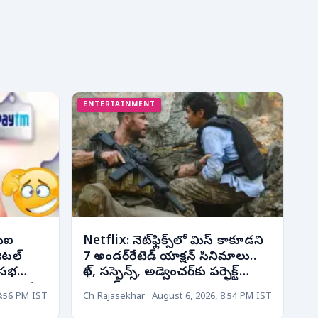
ENTERTAINMENT
ీఐ
Netflix: నెట్‌ఫ్లిక్స్‌లో మిస్ కాకూడని
ిటల్
7 అండర్‌రేటెడ్ యాక్షన్ సినిమాలు..
్‌సభ
థ్రిల్, సస్పెన్స్, అడ్వెంచర్‌కు పర్ఫెక్ట్
ెరిగిన
ఛాయిస్!
8:56 PM IST
Ch Rajasekhar
August 6, 2026, 8:54 PM IST