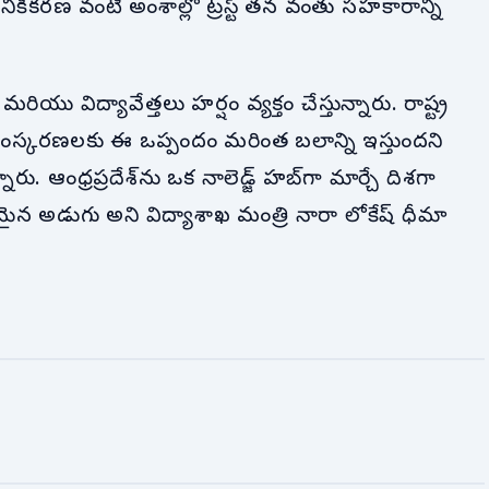
ల ఆధునికీకరణ వంటి అంశాల్లో ట్రస్ట్ తన వంతు సహకారాన్ని
ియు విద్యావేత్తలు హర్షం వ్యక్తం చేస్తున్నారు. రాష్ట్ర
్న సంస్కరణలకు ఈ ఒప్పందం మరింత బలాన్ని ఇస్తుందని
. ఆంధ్రప్రదేశ్‌ను ఒక నాలెడ్జ్ హబ్‌గా మార్చే దిశగా
న అడుగు అని విద్యాశాఖ మంత్రి నారా లోకేష్ ధీమా