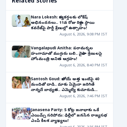
Related Stories
Nara Lokesh: కార్యకర్తలకు లోకేష్
అభినందనలు.. 11వ రోజు రికార్డు స్థాయి
కవరేజ్‌పై పార్టీ శ్రేణుల్లో ఉత్సాహం!
August 6, 2026, 9:08 PM IST
Vangalapudi Anitha: పరామర్శల
హంగామాతో ముగ్గురు బలి.. వైకాపా శ్రేణులపై
హోంమంత్రి అనిత ఆగ్రహం!
August 6, 2026, 8:40 PM IST
Santosh Goud: కాబోయే అత్త ఇంటిపై 40
మందితో దాడి.. మాకు ఏమైనా జరిగితే
నాన్నదే బాధ్యత.. ఎమ్మెల్యే కుమారుడి
సంచలన వ్యాఖ్యలు
August 6, 2026, 7:46 PM IST
Janasena Party: 5 కోట్ల జనాభాకు ఒకే
ఎయిమ్స్ సరిపోదు: ఢిల్లీలో జనసేన రాజ్యసభ
ఎంపీ కీలక వ్యాఖ్యలు!