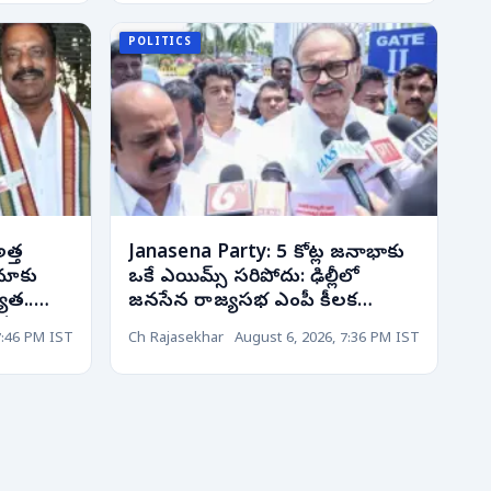
POLITICS
త్త
Janasena Party: 5 కోట్ల జనాభాకు
 మాకు
ఒకే ఎయిమ్స్ సరిపోదు: ఢిల్లీలో
యత..
జనసేన రాజ్యసభ ఎంపీ కీలక
లన
వ్యాఖ్యలు!
7:46 PM IST
Ch Rajasekhar
August 6, 2026, 7:36 PM IST