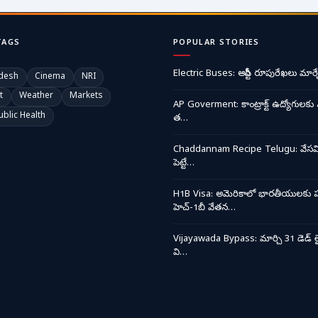
TAGS
POPULAR STORIES
Electric Buses: ఆర్టీసీ రూపురేఖలు మార్చ
desh
Cinema
NRI
t
Weather
Markets
AP Goverment: కాంట్రాక్ట్ ఉద్యోగులకు 
ublic Health
త…
Chaddannam Recipe Telugu: వేసవి త
పెట్టే…
H1B Visa: అమెరికాలో భారతీయులకు ప
హెచ్-1బీ వేతన…
Vijayawada Bypass: మార్చి 31 డెడ్ లై
వి…