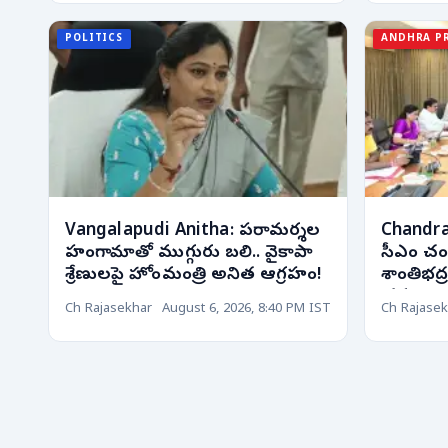
POLITICS
ANDHRA P
Vangalapudi Anitha: పరామర్శల
Chandra
హంగామాతో ముగ్గురు బలి.. వైకాపా
సీఎం చంద
శ్రేణులపై హోంమంత్రి అనిత ఆగ్రహం!
శాంతిభద్
చర్యలు త
Ch Rajasekhar
August 6, 2026, 8:40 PM IST
Ch Rajasek