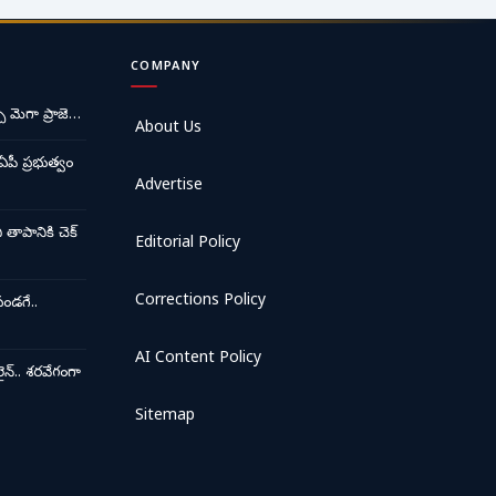
COMPANY
ే మెగా ప్రాజె…
About Us
ఏపీ ప్రభుత్వం
Advertise
ాపానికి చెక్
Editorial Policy
Corrections Policy
ండగే..
AI Content Policy
న్.. శరవేగంగా
Sitemap