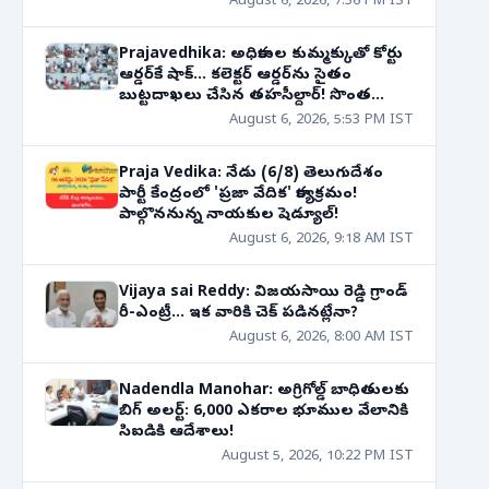
August 6, 2026, 7:36 PM IST
Prajavedhika: అధికారుల కుమ్మక్కుతో కోర్టు
ఆర్డర్‌కే షాక్... కలెక్టర్ ఆర్డర్‌ను సైతం
బుట్టదాఖలు చేసిన తహసీల్దార్! సొంత
తోడబుట్టినవాడే శత్రువుగా మారితే?
August 6, 2026, 5:53 PM IST
Praja Vedika: నేడు (6/8) తెలుగుదేశం
పార్టీ కేంద్రంలో 'ప్రజా వేదిక' కార్యక్రమం!
పాల్గొననున్న నాయకుల షెడ్యూల్!
August 6, 2026, 9:18 AM IST
Vijaya sai Reddy: విజయసాయి రెడ్డి గ్రాండ్
రీ-ఎంట్రీ... ఇక వారికి చెక్ పడినట్లేనా?
August 6, 2026, 8:00 AM IST
Nadendla Manohar: అగ్రిగోల్డ్ బాధితులకు
బిగ్ అలర్ట్: 6,000 ఎకరాల భూముల వేలానికి
సిఐడికి ఆదేశాలు!
August 5, 2026, 10:22 PM IST