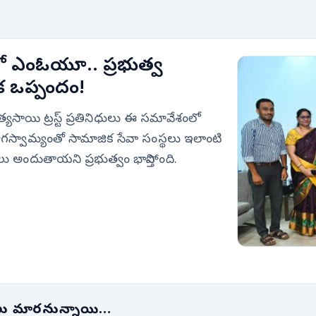
ంలో ఎంఓయూ.. ప్రభుత్వ
ీలక ఒప్పందం!
యసాయి ట్రస్ట్ ప్రతినిధులు ఈ సమావేశంలో
వ భాగస్వామ్యంతో సామాజిక సేవా సంస్థలు ఇలాంటి
లు అందుతాయని ప్రభుత్వం భావిస్తోంది.
ఖలు మారనున్నాయి…