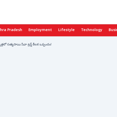
hra Pradesh
Employment
Lifestyle
Technology
Busi
లలో సత్యసాయి సేవా ట్రస్ట్‌ కీలక ఒప్పందం!