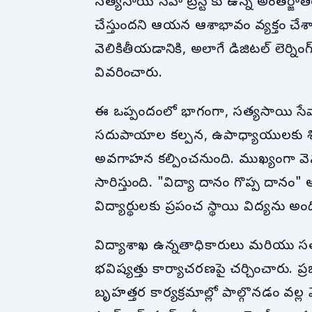
సత్యసాయి సేవా ట్రస్ట్ కు ఉన్న అంతర్
చేస్తుందని ఆయన ఆశాభావం వ్యక్తం చేశార
వెలికితీయడానికి, అలాగే డిజిటల్ లెర్న
వివరించారు.
ఈ ఒప్పందంలో భాగంగా, సత్యసాయి సేవా ట్
సదుపాయాల కల్పన, ఉపాధ్యాయులకు శిక
అవగాహన కల్పించనుంది. ముఖ్యంగా వెనుకబడ
సారిస్తుంది. "విద్యా దానం గొప్ప దా
విద్యార్థులకు ప్రపంచ స్థాయి విద్యను అంద
విద్యాశాఖ ఉన్నతాధికారులు మరియు సత్య
భవిష్యత్తు కార్యాచరణపై చర్చించారు. ప
బృహత్తర కార్యక్రమాల్లో పాల్గొనడం వల్