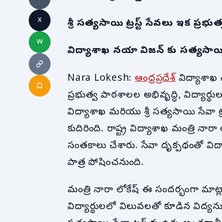
x
శ్రీ సత్యసాయి ట్రస్ట్ సేవలు ఇక ప్రభ
w
విద్యాశాఖ నయా విజన్ కు సత్యసాయి 
Nara Lokesh:
ఆంధ్రప్రదేశ్
విద్యాశాఖ 
ప్రభుత్వ పాఠశాలల అభివృద్ధి, విద్యార
విద్యాశాఖ మరియు శ్రీ సత్యసాయి సేవా 
కుదిరింది. రాష్ట్ర విద్యాశాఖ మంత్రి న
సంతకాలు చేశారు. సేవా దృక్పథంతో విద్
పాత్ర పోషించనుంది.
మంత్రి నారా లోకేష్ ఈ సందర్భంగా మా
విద్యార్థులలో విలువలతో కూడిన విద్యన