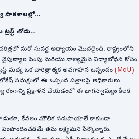
ుత్వ పాఠశాలల్లో…
ట్రస్ట్ తోడు…
చరిత్రలో మరో సువర్ణ అధ్యాయం మొదలైంది. రాష్ట్రంలోని
్థుల నైపుణ్యాల పెంపు మరియు నాణ్యమైన విద్యాబోధన కోసం
ట్రస్ట్ మధ్య ఒక చారిత్రాత్మక అవగాహన ఒప్పందం
(MoU)
ారా లోకేష్ సమక్షంలో ఈ ఒప్పంద పత్రాలపై అధికారులు
యా రంగాన్ని ప్రక్షాళన చేయడంలో ఈ భాగస్వామ్యం కీలక
ట్లాడుతూ, కేవలం మౌలిక సదుపాయాలే కాకుండా
ు పెంపొందించడమే తమ లక్ష్యమని పేర్కొన్నారు.