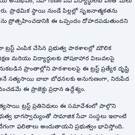
జాతీయ అనుభవం, సేవా గుణం ఏపీ విద్యార్థులకు ఎంతో మేలు
ు. ప్రాథమిక స్థాయి నుండే పిల్లల్లో సృజనాత్మకతను
ింగ్‌ను ప్రోత్సహించడానికి ఈ ఒప్పందం దోహదపడుతుందని
రస్ట్ ఎంపిక చేసిన ప్రభుత్వ పాఠశాలల్లో మౌలిక
్షణ మరియు విద్యార్థులకు పోషకాహార విలువలపై
ిన ప్రాంతాల్లోని పాఠశాలలపై ఈ ట్రస్ట్ ప్రత్యేక దృష్టి
నం" అనే సత్యసాయి బాబా బోధనలకు అనుగుణంగా, నిరుపేద
ించడమే ఈ ప్రాజెక్టు ప్రధాన ఉద్దేశ్యం.
సాయి ట్రస్ట్ ప్రతినిధులు ఈ సమావేశంలో పాల్గొని
్రభుత్వ భాగస్వామ్యంతో సామాజిక సేవా సంస్థలు ఇలాంటి
ల వేగంగా ఫలితాలు అందుతాయని ప్రభుత్వం భావిస్తోంది.