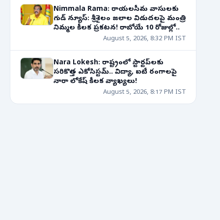
Nimmala Rama: రాయలసీమ వాసులకు
గుడ్ న్యూస్: శ్రీశైలం జలాల విడుదలపై మంత్రి
నిమ్మల కీలక ప్రకటన! రాబోయే 10 రోజుల్లో..
August 5, 2026, 8:32 PM IST
Nara Lokesh: రాష్ట్రంలో స్టార్టప్‌లకు
సరికొత్త ఎకోసిస్టమ్.. విద్యా, ఐటీ రంగాలపై
నారా లోకేష్ కీలక వ్యాఖ్యలు!
August 5, 2026, 8:17 PM IST