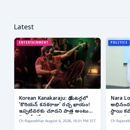
Latest
ENTERTAINMENT
POLITICS
Korean Kanakaraju: థియేటర్లలో
Nara Lok
'కొరియన్ కనకరాజు' రచ్చ ఖాయం!
అభినందనల
ఇప్పటివరకు చూడని పాత్ర అంటున్న
స్థాయి కవరే
మెగా హీరో!
ఉత్సాహ
Ch Rajasekhar
August 6, 2026, 10:31 PM IST
Ch Rajasek