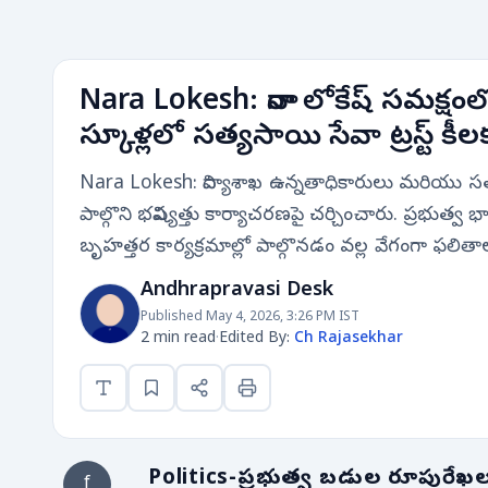
Nara Lokesh: నారా లోకేష్ సమక్ష
స్కూళ్లలో సత్యసాయి సేవా ట్రస్ట్‌ క
Nara Lokesh: విద్యాశాఖ ఉన్నతాధికారులు మరియు సత్
పాల్గొని భవిష్యత్తు కార్యాచరణపై చర్చించారు. ప్రభుత్
బృహత్తర కార్యక్రమాల్లో పాల్గొనడం వల్ల వేగంగా ఫలితా
Andhrapravasi Desk
Published May 4, 2026, 3:26 PM IST
2 min read
·
Edited By:
Ch Rajasekhar
Politics-ప్రభుత్వ బడుల రూపురే
f