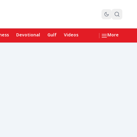
ness
Devotional
Gulf
Videos
More