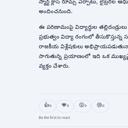
స్మార్ట్ క్లాస్ రూమ్స్ ఏర్పాటు, లైబ్రరీ
అందించనుంది.
ఈ పరిణామంపై విద్యార్థుల తల్లిదండ్రులు మర
ప్రభుత్వం విద్యా రంగంలో తీసుకొస్తున
రాజకీయ విశ్లేషకులు అభిప్రాయపడుతున్నారు
సాగుతున్న ప్రయాణంలో ఇది ఒక ముఖ్యమై
వ్యక్తం చేశారు.
👍
❤️
😮
😢
0
0
0
0
Be the first to react