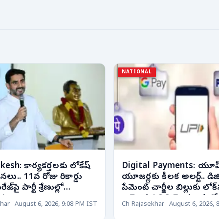
NATIONAL
esh: కార్యకర్తలకు లోకేష్
Digital Payments: యూప
ు.. 11వ రోజు రికార్డు
యూజర్లకు కీలక అలర్ట్.. డిజ
జ్‌పై పార్టీ శ్రేణుల్లో
పేమెంట్ చార్జీల బిల్లుకు లోక
ం!
ఆమోదం! వినియోగదారుల్లో ప
har
August 6, 2026, 9:08 PM IST
Ch Rajasekhar
August 6, 2026, 
ఉత్కంఠ!