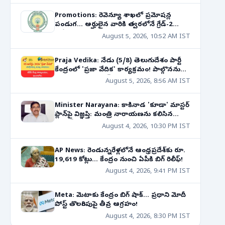
Promotions: రెవెన్యూ శాఖలో ప్రమోషన్ల
పండుగ... అర్హులైన వారికి త్వరలోనే గ్రేడ్-2
హోదా!
August 5, 2026, 10:52 AM IST
Praja Vedika: నేడు (5/8) తెలుగుదేశం పార్టీ
కేంద్రంలో 'ప్రజా వేదిక' కార్యక్రమం! పాల్గొననున్న
నాయకుల షెడ్యూల్!
August 5, 2026, 8:56 AM IST
Minister Narayana: కాకినాడ 'కూడా' మాస్టర్
ప్లాన్‌పై విజ్ఞప్తి: మంత్రి నారాయణను కలిసిన
క్రెడాయ్ ప్రతినిధులు!
August 4, 2026, 10:30 PM IST
AP News: రెండున్నరేళ్లలోనే ఆంధ్రప్రదేశ్‌కు రూ.
19,619 కోట్లు... కేంద్రం నుంచి ఏపీకి బిగ్ రిలీఫ్!
August 4, 2026, 9:41 PM IST
Meta: మెటాకు కేంద్రం బిగ్ షాక్... ప్రధాని మోదీ
పోస్ట్ తొలగింపుపై తీవ్ర ఆగ్రహం!
August 4, 2026, 8:30 PM IST