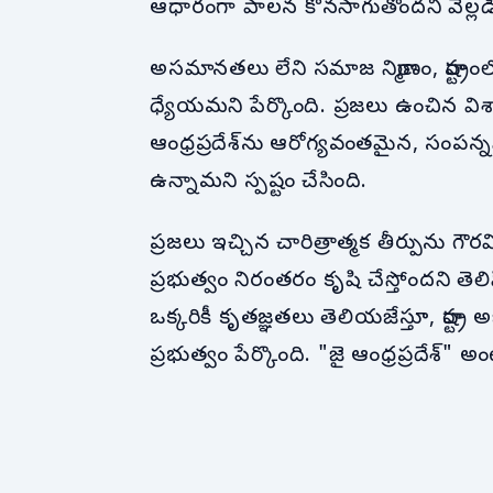
ఆధారంగా పాలన కొనసాగుతోందని వెల్లడి
అసమానతలు లేని సమాజ నిర్మాణం, రాష్ట్ర
ధ్యేయమని పేర్కొంది. ప్రజలు ఉంచిన విశ
ఆంధ్రప్రదేశ్‌ను ఆరోగ్యవంతమైన, సంపన్నమై
ఉన్నామని స్పష్టం చేసింది.
ప్రజలు ఇచ్చిన చారిత్రాత్మక తీర్పును 
ప్రభుత్వం నిరంతరం కృషి చేస్తోందని తెల
ఒక్కరికీ కృతజ్ఞతలు తెలియజేస్తూ, రాష్ట్
ప్రభుత్వం పేర్కొంది. "జై ఆంధ్రప్రదేశ్"