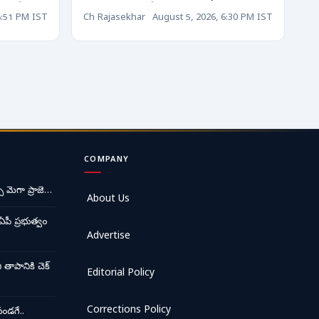
జారీ!
గ్రాము ధరతో ప్రపంచ
6:51 PM IST
Ch Rajasekhar
August 5, 2026, 6:30 PM IST
దేశాలన్నింటినీ కొనేయవచ్చు!
COMPANY
ే మెగా ప్రాజె…
About Us
ఏపీ ప్రభుత్వం
Advertise
ాపానికి చెక్
Editorial Policy
Corrections Policy
ండగే..