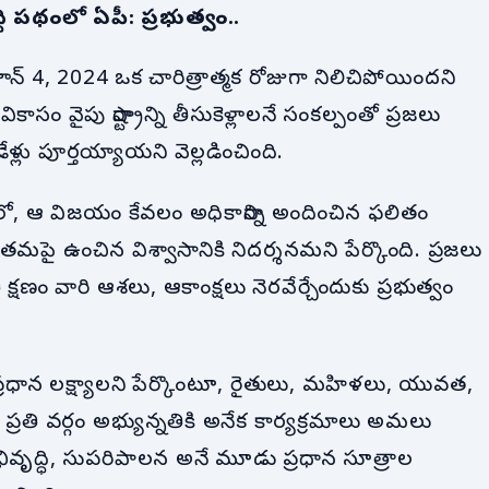
ి పథంలో ఏపీ: ప్రభుత్వం..
 జూన్ 4, 2024 ఒక చారిత్రాత్మక రోజుగా నిలిచిపోయిందని
 వికాసం వైపు రాష్ట్రాన్ని తీసుకెళ్లాలనే సంకల్పంతో ప్రజలు
ళ్లు పూర్తయ్యాయని వెల్లడించింది.
, ఆ విజయం కేవలం అధికారాన్ని అందించిన ఫలితం
రజలు తమపై ఉంచిన విశ్వాసానికి నిదర్శనమని పేర్కొంది. ప్రజలు
క్షణం వారి ఆశలు, ఆకాంక్షలు నెరవేర్చేందుకు ప్రభుత్వం
ుత్వ ప్రధాన లక్ష్యాలని పేర్కొంటూ, రైతులు, మహిళలు, యువత,
ప్రతి వర్గం అభ్యున్నతికి అనేక కార్యక్రమాలు అమలు
 అభివృద్ధి, సుపరిపాలన అనే మూడు ప్రధాన సూత్రాల