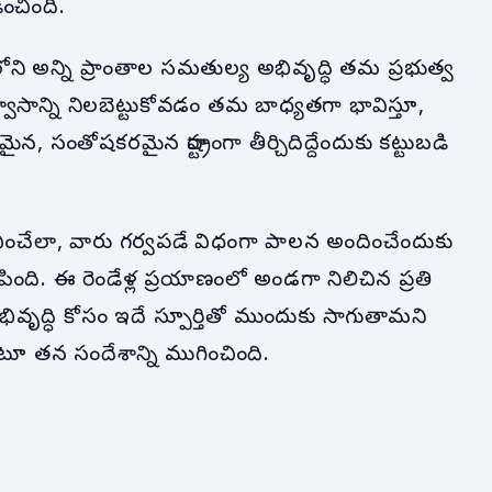
ంచింది.
ంలోని అన్ని ప్రాంతాల సమతుల్య అభివృద్ధి తమ ప్రభుత్వ
్వాసాన్ని నిలబెట్టుకోవడం తమ బాధ్యతగా భావిస్తూ,
న, సంతోషకరమైన రాష్ట్రంగా తీర్చిదిద్దేందుకు కట్టుబడి
గౌరవించేలా, వారు గర్వపడే విధంగా పాలన అందించేందుకు
ిపింది. ఈ రెండేళ్ల ప్రయాణంలో అండగా నిలిచిన ప్రతి
ర అభివృద్ధి కోసం ఇదే స్పూర్తితో ముందుకు సాగుతామని
 అంటూ తన సందేశాన్ని ముగించింది.