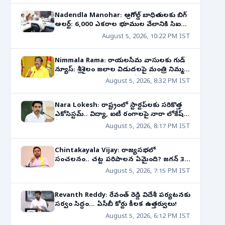
Nadendla Manohar: అగ్రిగోల్డ్ బాధితులకు బిగ్
అలర్ట్: 6,000 ఎకరాల భూముల వేలానికి సిఐడికి
ఆదేశాలు!
August 5, 2026, 10:22 PM IST
Nimmala Rama: రాయలసీమ వాసులకు గుడ్
న్యూస్: శ్రీశైలం జలాల విడుదలపై మంత్రి నిమ్మల
కీలక ప్రకటన! రాబోయే 10 రోజుల్లో..
August 5, 2026, 8:32 PM IST
Nara Lokesh: రాష్ట్రంలో స్టార్టప్‌లకు సరికొత్త
ఎకోసిస్టమ్.. విద్యా, ఐటీ రంగాలపై నారా లోకేష్
కీలక వ్యాఖ్యలు!
August 5, 2026, 8:17 PM IST
Chintakayala Vijay: రాజ్యసభలో
సంచలనం.. చట్ట పరిపాలన ఏమైంది? జగన్ 31
కేసుల వ్యవహారంపై ఘాటు వ్యాఖ్యలు!
August 5, 2026, 7:15 PM IST
Revanth Reddy: రేవంత్ రెడ్డి విదేశీ పర్యటనకు
సర్వం సిద్ధం... ఏసీబీ కోర్టు కీలక ఉత్తర్వులు!
August 5, 2026, 6:12 PM IST