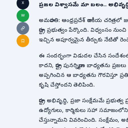
x
ప్రజల విశ్వాసమే మా బలం.. అభివృద్ధ
w
అమరావతి: ఆంధ్రప్రదేశ్ రాజకీయ చరిత్రలో
రాష్ట్ర ప్రభుత్వం పేర్కొంది. విధ్వంసం నుంచి
ఇచ్చిన అపూర్వమైన తీర్పుకు నేటితో రెండే
ఈ సందర్భంగా విడుదల చేసిన సందేశంలో
కాదని, రాష్ట్ర పునర్నిర్మాణ బాధ్యతను ప్
అప్పగించిన ఆ బాధ్యతను గౌరవిస్తూ ప్రతి 
కృషి చేస్తోందని తెలిపింది.
రాష్ట్ర అభివృద్ధి, ప్రజా సంక్షేమమే ప్రభ
ఉద్యోగులు, కార్మికులు సహా సమాజంలోని 
చేస్తున్నామని వివరించింది. సంక్షేమం,