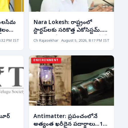
యలసీమ
Nara Lokesh: రాష్ట్రంలో
శైలం
స్టార్టప్‌లకు సరికొత్త ఎకోసిస్టమ్..
నిమ్మల
విద్యా, ఐటీ రంగాలపై నారా లోకేష్
8:32 PM IST
Ch Rajasekhar
August 5, 2026, 8:17 PM IST
0
కీలక వ్యాఖ్యలు!
ENVIRONMENT
టూర్
Antimatter: ప్రపంచంలోనే
అత్యంత ఖరీదైన పదార్థాలు...1