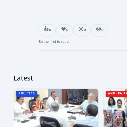
👍
❤️
😮
😢
0
0
0
0
Be the first to react
Latest
POLITICS
ANDHRA P