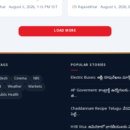
న ఏమైంది? జగన్ 31
నియామకం... ఉత్తర్వులు 
har
August 5, 2026, 7:15 PM IST
Ch Rajasekhar
August 5, 2026, 
వ్యవహారంపై ఘాటు
ు!
LOAD MORE
TAGS
POPULAR STORIES
Electric Buses: ఆర్టీసీ రూపురేఖలు మార్చ
desh
Cinema
NRI
t
Weather
Markets
AP Goverment: కాంట్రాక్ట్ ఉద్యోగులకు 
ublic Health
త…
Chaddannam Recipe Telugu: వేసవి త
పెట్టే…
H1B Visa: అమెరికాలో భారతీయులకు ప