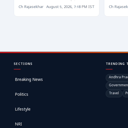
అధికారుల సంతకాలతోనే
పరిపాల
Ch Rajasekhar
August 5, 2026, 7:18 PM IST
Ch Rajasek
ఆటలా?
కేసుల 
వ్యాఖ్యల
SECTIONS
TRENDING 
Andhra Pra
Breaking News
Governmen
Travel
P
Politics
Lifestyle
NRI