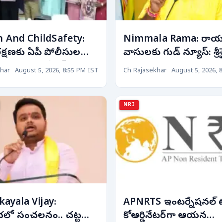
And ChildSafety:
Nimmala Rama: రా
్షణకు ఏపీ పోలీసుల
వాసులకు గుడ్ న్యూస్: శ్రీ
ుగు... ‘ఆపరేషన్ చిన్నారి
జలాల విడుదలపై మంత్రి 
har
August 5, 2026, 8:55 PM IST
Ch Rajasekhar
August 5, 2026, 
్రారంభం!
కీలక ప్రకటన! రాబోయే 1
రోజుల్లో..
NRI
ayala Vijay:
APNRTS ఇంటర్నేషనల్ 
భలో సంచలనం.. చట్ట
కోఆర్డినేటర్‌గా ఆయన