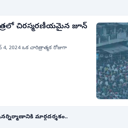
రిత్రలో చిరస్మరణీయమైన జూన్
 4, 2024 ఒక చారిత్రాత్మక రోజుగా
పునర్నిర్మాణానికి మార్గదర్శకం..