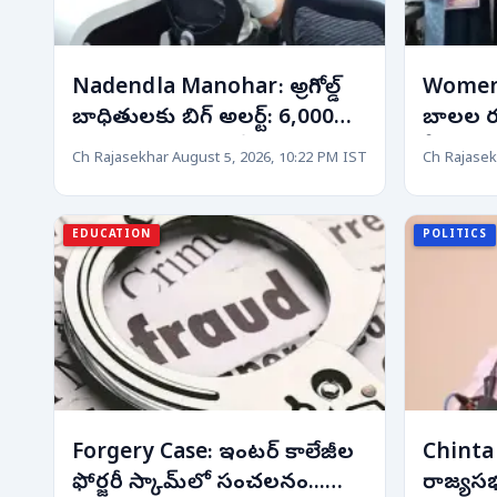
Nadendla Manohar: అగ్రిగోల్డ్
Women 
బాధితులకు బిగ్ అలర్ట్: 6,000
బాలల రక
ఎకరాల భూముల వేలానికి సిఐడికి
కీలక అడ
Ch Rajasekhar
August 5, 2026, 10:22 PM IST
Ch Rajasek
ఆదేశాలు!
తల్లి’ ప
EDUCATION
POLITICS
Forgery Case: ఇంటర్ కాలేజీల
Chintak
ఫోర్జరీ స్కామ్‌లో సంచలనం...
రాజ్యస