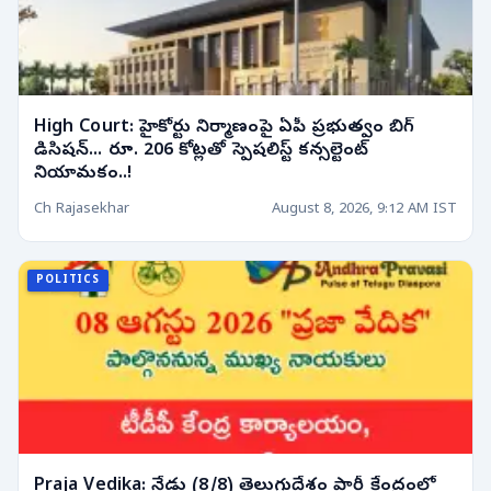
High Court: హైకోర్టు నిర్మాణంపై ఏపీ ప్రభుత్వం బిగ్
డిసిషన్... రూ. 206 కోట్లతో స్పెషలిస్ట్ కన్సల్టెంట్
నియామకం..!
Ch Rajasekhar
August 8, 2026, 9:12 AM IST
POLITICS
Praja Vedika: నేడు (8/8) తెలుగుదేశం పార్టీ కేంద్రంలో