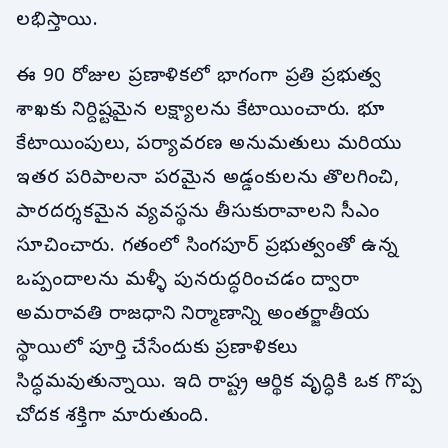
లభిస్తాయి.
ఈ 90 రోజుల ప్రణాళికలో భాగంగా ప్రతి ప్రభుత్వ
శాఖకు నిర్దిష్టమైన లక్ష్యాలను కేటాయించారు. భూ
కేటాయింపులు, పర్యావరణ అనుమతులు మరియు
ఇతర పరిపాలనా పరమైన అడ్డంకులను తొలగించి,
పారదర్శకమైన వ్యవస్థను తీసుకురావాలని సీఎం
సూచించారు. గతంలో సింగపూర్ ప్రభుత్వంతో ఉన్న
ఒప్పందాలను మళ్ళీ పునరుద్ధరించడం ద్వారా
అమరావతి రాజధాని నిర్మాణాన్ని అంతర్జాతీయ
స్థాయిలో పూర్తి చేసేందుకు ప్రణాళికలు
సిద్ధమవుతున్నాయి. ఇది రాష్ట్ర ఆర్థిక వృద్ధికి ఒక గొప్ప
చోదక శక్తిగా మారుతుంది.