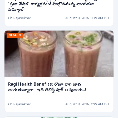
'ప్రజా వేదిక' కార్యక్రమం! పాల్గొననున్న నాయకుల
షెడ్యూల్!
Ch Rajasekhar
August 8, 2026, 8:39 AM IST
HEALTH
Ragi Health Benefits: రోజూ రాగి జావ
తాగుతున్నారా.. ఇది తెలిస్తే షాక్ అవుతారు..!
Ch Rajasekhar
August 8, 2026, 7:55 AM IST