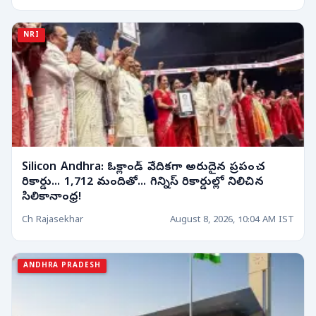
NRI
Silicon Andhra: ఓక్లాండ్ వేదికగా అరుదైన ప్రపంచ
రికార్డు... 1,712 మందితో... గిన్నిస్ రికార్డుల్లో నిలిచిన
సిలికానాంధ్ర!
Ch Rajasekhar
August 8, 2026, 10:04 AM IST
ANDHRA PRADESH