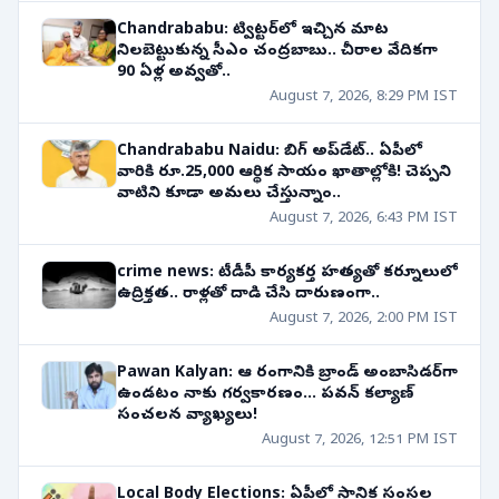
Chandrababu: ట్విట్టర్‌లో ఇచ్చిన మాట
నిలబెట్టుకున్న సీఎం చంద్రబాబు.. చీరాల వేదికగా
90 ఏళ్ల అవ్వతో..
August 7, 2026, 8:29 PM IST
Chandrababu Naidu: బిగ్ అప్‌డేట్.. ఏపీలో
వారికి రూ.25,000 ఆర్థిక సాయం ఖాతాల్లోకి! చెప్పని
వాటిని కూడా అమలు చేస్తున్నాం..
August 7, 2026, 6:43 PM IST
crime news: టీడీపీ కార్యకర్త హత్యతో కర్నూలులో
ఉద్రిక్తత.. రాళ్లతో దాడి చేసి దారుణంగా..
August 7, 2026, 2:00 PM IST
Pawan Kalyan: ఆ రంగానికి బ్రాండ్ అంబాసిడర్‌గా
ఉండటం నాకు గర్వకారణం... పవన్ కల్యాణ్
సంచలన వ్యాఖ్యలు!
August 7, 2026, 12:51 PM IST
Local Body Elections: ఏపీలో స్థానిక సంస్థల