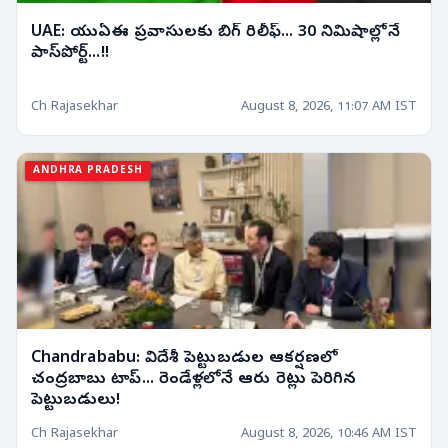
UAE: యుఏఈ ప్రవాసులకు బిగ్ రిలీఫ్... 30 నిమిషాల్లోనే
పాస్‌పోర్ట్...!!
Ch Rajasekhar
August 8, 2026, 11:07 AM IST
ANDHRA PRADESH
Chandrababu: విదేశీ పెట్టుబడుల ఆకర్షణలో
చంద్రబాబు టాప్... రెండేళ్లలోనే ఆరు రెట్లు పెరిగిన
పెట్టుబడులు!
Ch Rajasekhar
August 8, 2026, 10:46 AM IST