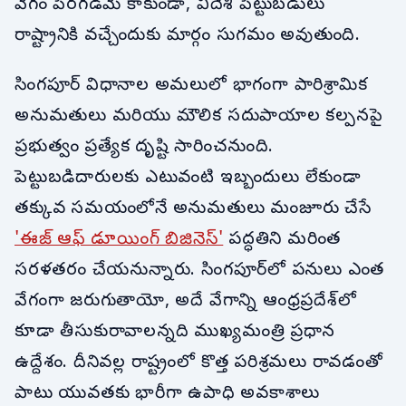
వేగం పెరగడమే కాకుండా, విదేశీ పెట్టుబడులు
రాష్ట్రానికి వచ్చేందుకు మార్గం సుగమం అవుతుంది.
సింగపూర్ విధానాల అమలులో భాగంగా పారిశ్రామిక
అనుమతులు మరియు మౌలిక సదుపాయాల కల్పనపై
ప్రభుత్వం ప్రత్యేక దృష్టి సారించనుంది.
పెట్టుబడిదారులకు ఎటువంటి ఇబ్బందులు లేకుండా
తక్కువ సమయంలోనే అనుమతులు మంజూరు చేసే
'ఈజ్ ఆఫ్ డూయింగ్ బిజినెస్'
పద్ధతిని మరింత
సరళతరం చేయనున్నారు. సింగపూర్‌లో పనులు ఎంత
వేగంగా జరుగుతాయో, అదే వేగాన్ని ఆంధ్రప్రదేశ్‌లో
కూడా తీసుకురావాలన్నది ముఖ్యమంత్రి ప్రధాన
ఉద్దేశం. దీనివల్ల రాష్ట్రంలో కొత్త పరిశ్రమలు రావడంతో
పాటు యువతకు భారీగా ఉపాధి అవకాశాలు