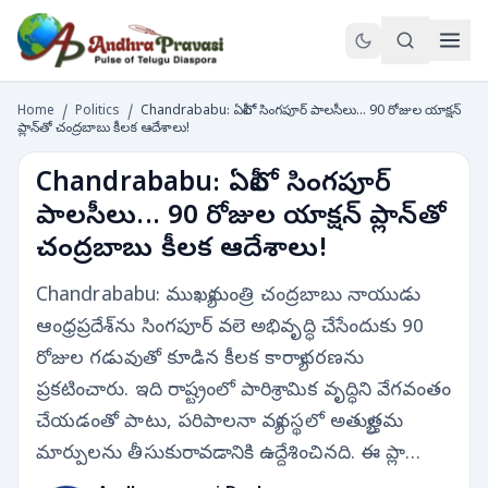
Home
/
Politics
/
Chandrababu: ఏపీలో సింగపూర్ పాలసీలు... 90 రోజుల యాక్షన్
ప్లాన్‌తో చంద్రబాబు కీలక ఆదేశాలు!
Chandrababu: ఏపీలో సింగపూర్
పాలసీలు... 90 రోజుల యాక్షన్ ప్లాన్‌తో
చంద్రబాబు కీలక ఆదేశాలు!
Chandrababu: ముఖ్యమంత్రి చంద్రబాబు నాయుడు
ఆంధ్రప్రదేశ్‌ను సింగపూర్‌ వలె అభివృద్ధి చేసేందుకు 90
రోజుల గడువుతో కూడిన కీలక కార్యాచరణను
ప్రకటించారు. ఇది రాష్ట్రంలో పారిశ్రామిక వృద్ధిని వేగవంతం
చేయడంతో పాటు, పరిపాలనా వ్యవస్థలో అత్యుత్తమ
మార్పులను తీసుకురావడానికి ఉద్దేశించినది. ఈ ప్లా…