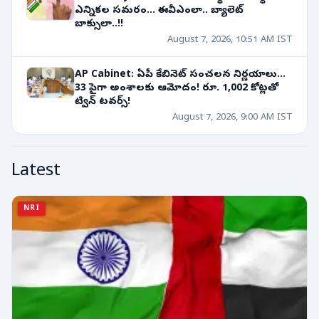
ఎన్నికల సమరం... ఈవీఎంలా.. బ్యాలెట్
బాక్సులా..!!
August 7, 2026, 10:51 AM IST
AP Cabinet: ఏపీ కేబినెట్ సంచలన నిర్ణయాలు...
33 పైగా అంశాలకు ఆమోదం! రూ. 1,002 కోట్లతో
ట్విన్ టవర్స్!
August 7, 2026, 9:00 AM IST
Latest
NRI