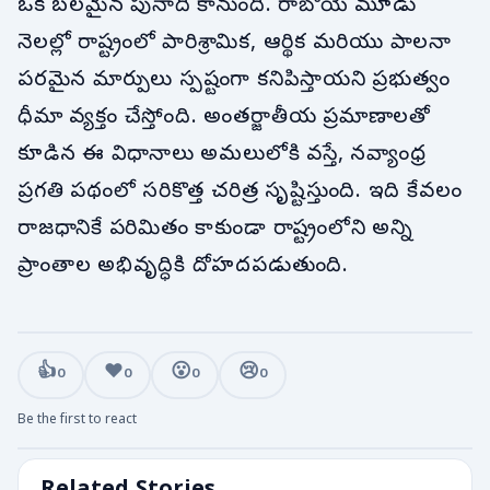
ఒక బలమైన పునాది కానుంది. రాబోయే మూడు
నెలల్లో రాష్ట్రంలో పారిశ్రామిక, ఆర్థిక మరియు పాలనా
పరమైన మార్పులు స్పష్టంగా కనిపిస్తాయని ప్రభుత్వం
ధీమా వ్యక్తం చేస్తోంది. అంతర్జాతీయ ప్రమాణాలతో
కూడిన ఈ విధానాలు అమలులోకి వస్తే, నవ్యాంధ్ర
ప్రగతి పథంలో సరికొత్త చరిత్ర సృష్టిస్తుంది. ఇది కేవలం
రాజధానికే పరిమితం కాకుండా రాష్ట్రంలోని అన్ని
ప్రాంతాల అభివృద్ధికి దోహదపడుతుంది.
👍
❤️
😮
😢
0
0
0
0
Be the first to react