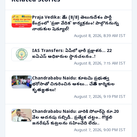
Related Stories
Praja Vedika: నేడు (8/8) తెలుగుదేశం పార్టీ
కేంద్రంలో 'ప్రజా వేదిక' కార్యక్రమం! పాల్గొననున్న
నాయకుల షెడ్యూల్!
August 8, 2026, 8:39 AM IST
IAS Transfers: ఏపీలో భారీ ప్రక్షాళన... 22
ఐఏఎస్ అధికారుల స్థానచలనం..!
August 8, 2026, 7:15 AM IST
Chandrababu Naidu: కూటమి ప్రభుత్వ
భరోసాతో చిగురించిన ఆశలు... చేనేత కార్మికుల
కృతజ్ఞతలు!
August 7, 2026, 9:19 PM IST
Chandrababu Naidu: వారికి సోలార్‌పై రూ.20
వేల అదనపు సబ్సిడీ.. ప్రత్యేక చట్టం.. గొడ్డలి
జనరేషన్ కుట్రలను సహించేది లేదు..
August 7, 2026, 9:00 PM IST