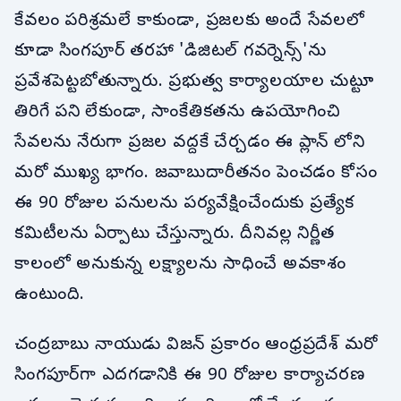
కేవలం పరిశ్రమలే కాకుండా, ప్రజలకు అందే సేవలలో
కూడా సింగపూర్ తరహా 'డిజిటల్ గవర్నెన్స్'ను
ప్రవేశపెట్టబోతున్నారు. ప్రభుత్వ కార్యాలయాల చుట్టూ
తిరిగే పని లేకుండా, సాంకేతికతను ఉపయోగించి
సేవలను నేరుగా ప్రజల వద్దకే చేర్చడం ఈ ప్లాన్ లోని
మరో ముఖ్య భాగం. జవాబుదారీతనం పెంచడం కోసం
ఈ 90 రోజుల పనులను పర్యవేక్షించేందుకు ప్రత్యేక
కమిటీలను ఏర్పాటు చేస్తున్నారు. దీనివల్ల నిర్ణీత
కాలంలో అనుకున్న లక్ష్యాలను సాధించే అవకాశం
ఉంటుంది.
చంద్రబాబు నాయుడు విజన్ ప్రకారం ఆంధ్రప్రదేశ్ మరో
సింగపూర్‌గా ఎదగడానికి ఈ 90 రోజుల కార్యాచరణ