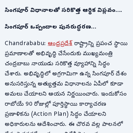
సింగపూర్ విధానాలతో సరికొత్త ఆర్థిక విప్లవం….
సింగపూర్ ఒప్పందాల పునరుద్ధరణ…
Chandrababu:
ఆంధ్రప్రదేశ్
రాష్ట్రాన్ని ప్రపంచ స్థాయి
ప్రమాణాలతో అభివృద్ధి చేసేందుకు ముఖ్యమంత్రి
చంద్రబాబు నాయుడు సరికొత్త వ్యూహాన్ని సిద్ధం
చేశారు. అభివృద్ధిలో అగ్రగామిగా ఉన్న సింగపూర్ దేశం
అనుసరిస్తున్న అత్యుత్తమ విధానాలను ఏపీలో కూడా
అమలు చేయాలని ఆయన నిర్ణయించారు. ఇందుకోసం
రాబోయే 90 రోజుల్లో పూర్తిస్థాయి కార్యాచరణ
ప్రణాళికను (Action Plan) సిద్ధం చేయాలని
అధికారులను ఆదేశించారు. ఈ చొరవ వల్ల పాలనలో