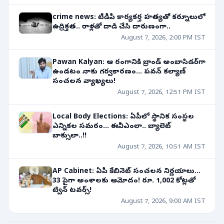
crime news: టీడీపీ కార్యకర్త హత్యతో కర్నూలులో
ఉద్రిక్తత.. రాళ్లతో దాడి చేసి దారుణంగా..
August 7, 2026, 2:00 PM IST
Pawan Kalyan: ఆ రంగానికి బ్రాండ్ అంబాసిడర్‌గా
ఉండటం నాకు గర్వకారణం... పవన్ కల్యాణ్
సంచలన వ్యాఖ్యలు!
August 7, 2026, 12:51 PM IST
Local Body Elections: ఏపీలో స్థానిక సంస్థల
ఎన్నికల సమరం... ఈవీఎంలా.. బ్యాలెట్
బాక్సులా..!!
August 7, 2026, 10:51 AM IST
AP Cabinet: ఏపీ కేబినెట్ సంచలన నిర్ణయాలు...
33 పైగా అంశాలకు ఆమోదం! రూ. 1,002 కోట్లతో
ట్విన్ టవర్స్!
August 7, 2026, 9:00 AM IST