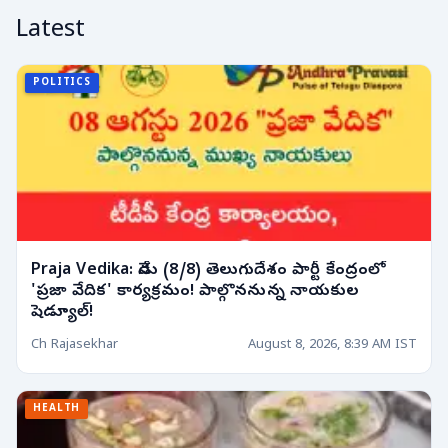
Latest
POLITICS
Praja Vedika: నేడు (8/8) తెలుగుదేశం పార్టీ కేంద్రంలో
'ప్రజా వేదిక' కార్యక్రమం! పాల్గొననున్న నాయకుల
షెడ్యూల్!
Ch Rajasekhar
August 8, 2026, 8:39 AM IST
HEALTH