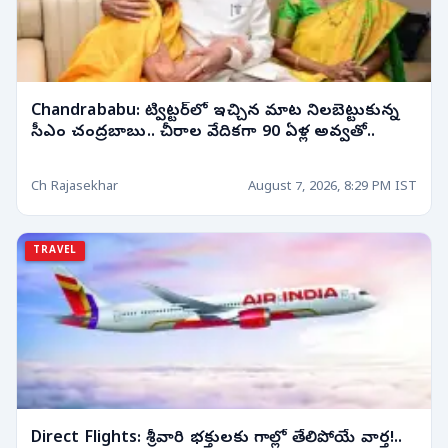
Chandrababu: ట్విట్టర్‌లో ఇచ్చిన మాట నిలబెట్టుకున్న
సీఎం చంద్రబాబు.. చీరాల వేదికగా 90 ఏళ్ల అవ్వతో..
Ch Rajasekhar
August 7, 2026, 8:29 PM IST
TRAVEL
Direct Flights: శ్రీవారి భక్తులకు గాల్లో తేలిపోయే వార్త!..