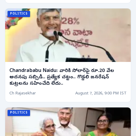
POLITICS
Chandrababu Naidu: వారికి సోలార్‌పై రూ.20 వేల
అదనపు సబ్సిడీ.. ప్రత్యేక చట్టం.. గొడ్డలి జనరేషన్
కుట్రలను సహించేది లేదు..
Ch Rajasekhar
August 7, 2026, 9:00 PM IST
POLITICS