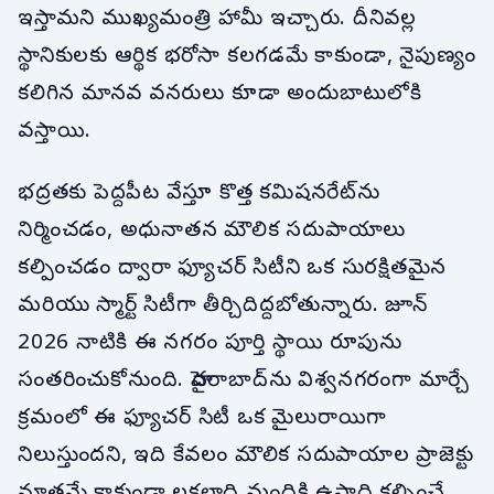
ఇస్తామని ముఖ్యమంత్రి హామీ ఇచ్చారు. దీనివల్ల
స్థానికులకు ఆర్థిక భరోసా కలగడమే కాకుండా, నైపుణ్యం
కలిగిన మానవ వనరులు కూడా అందుబాటులోకి
వస్తాయి.
భద్రతకు పెద్దపీట వేస్తూ కొత్త కమిషనరేట్‌ను
నిర్మించడం, అధునాతన మౌలిక సదుపాయాలు
కల్పించడం ద్వారా ఫ్యూచర్ సిటీని ఒక సురక్షితమైన
మరియు స్మార్ట్ సిటీగా తీర్చిదిద్దబోతున్నారు. జూన్
2026 నాటికి ఈ నగరం పూర్తి స్థాయి రూపును
సంతరించుకోనుంది. హైదరాబాద్‌ను విశ్వనగరంగా మార్చే
క్రమంలో ఈ ఫ్యూచర్ సిటీ ఒక మైలురాయిగా
నిలుస్తుందని, ఇది కేవలం మౌలిక సదుపాయాల ప్రాజెక్టు
మాత్రమే కాకుండా లక్షలాది మందికి ఉపాధి కల్పించే