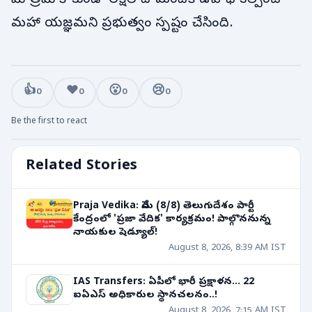
మహా యజ్ఞమని ప్రభుత్వం స్పష్టం చేసింది.
👍
❤️
😮
😢
0
0
0
0
Be the first to react
Related Stories
Praja Vedika: నేడు (8/8) తెలుగుదేశం పార్టీ
కేంద్రంలో 'ప్రజా వేదిక' కార్యక్రమం! పాల్గొననున్న
నాయకుల షెడ్యూల్!
August 8, 2026, 8:39 AM IST
IAS Transfers: ఏపీలో భారీ ప్రక్షాళన... 22
ఐఏఎస్ అధికారుల స్థానచలనం..!
August 8, 2026, 7:15 AM IST