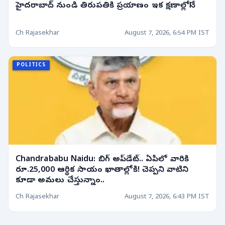
హైదరాబాద్ నుండి తిరుపతికి ప్రయాణం ఇక క్షణాల్లోనే!
Ch Rajasekhar
August 7, 2026, 6:54 PM IST
POLITICS
Chandrababu Naidu: బిగ్ అప్‌డేట్.. ఏపీలో వారికి
రూ.25,000 ఆర్థిక సాయం ఖాతాల్లోకి! చెప్పని వాటిని
కూడా అమలు చేస్తున్నాం..
Ch Rajasekhar
August 7, 2026, 6:43 PM IST