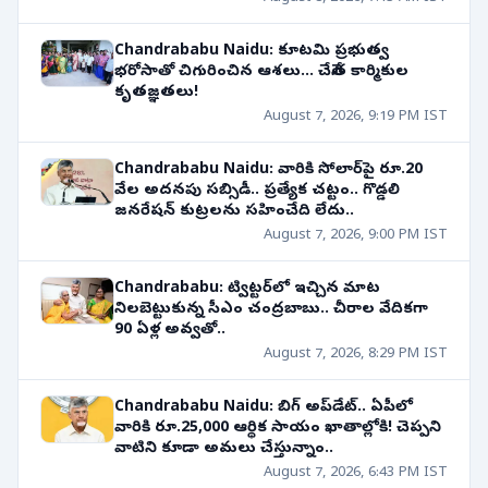
Chandrababu Naidu: కూటమి ప్రభుత్వ
భరోసాతో చిగురించిన ఆశలు... చేనేత కార్మికుల
కృతజ్ఞతలు!
August 7, 2026, 9:19 PM IST
Chandrababu Naidu: వారికి సోలార్‌పై రూ.20
వేల అదనపు సబ్సిడీ.. ప్రత్యేక చట్టం.. గొడ్డలి
జనరేషన్ కుట్రలను సహించేది లేదు..
August 7, 2026, 9:00 PM IST
Chandrababu: ట్విట్టర్‌లో ఇచ్చిన మాట
నిలబెట్టుకున్న సీఎం చంద్రబాబు.. చీరాల వేదికగా
90 ఏళ్ల అవ్వతో..
August 7, 2026, 8:29 PM IST
Chandrababu Naidu: బిగ్ అప్‌డేట్.. ఏపీలో
వారికి రూ.25,000 ఆర్థిక సాయం ఖాతాల్లోకి! చెప్పని
వాటిని కూడా అమలు చేస్తున్నాం..
August 7, 2026, 6:43 PM IST