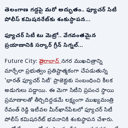
తెలంగాణ గడ్డపై మరో అద్భుతం.. ఫ్యూచర్ సిటీ
పోలీస్ కమిషనరేట్‌కు శంకుస్థాపన…
ఫ్యూచర్ సిటీ టు మెట్రో.. వేగవంతమైన
ప్రయాణానికి సర్కార్ గ్రీన్ సిగ్నల్…
Future City:
హైదరాబాద్
నగర ముఖచిత్రాన్ని
మార్చేలా ప్రభుత్వం ప్రతిష్టాత్మకంగా చేపడుతున్న
'భారత్ ఫ్యూచర్ సిటీ' ప్రాజెక్టుకు సంబంధించి కీలక
అడుగులు పడ్డాయి. ఈ మెగా సిటీని ప్రపంచ స్థాయి
ప్రమాణాలతో తీర్చిదిద్దడమే లక్ష్యంగా ముఖ్యమంత్రి
రేవంత్ రెడ్డి ఇటీవల మీర్‌ఖాన్‌పేటలో ఫ్యూచర్ సిటీ
పోలీస్ కమిషనరేట్ భవనానికి శంకుస్థాపన చేశారు.