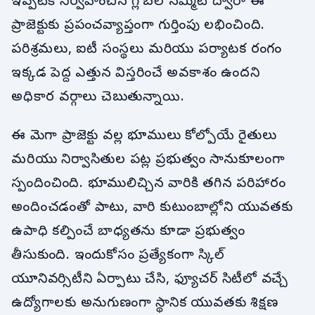
ఇప్పటికే నిర్వహించిన గ్లోబల్ సమ్మిట్ ద్వారా ఈ
ప్రాజెక్టుకు ప్రపంచవ్యాప్తంగా గుర్తింపు లభించింది.
పరిశ్రమలు, ఐటీ సంస్థలు మరియు పర్యాటక రంగం
ఇక్కడ పెద్ద ఎత్తున విస్తరించే అవకాశం ఉందని
అధికార వర్గాలు చెబుతున్నాయి.
ఈ మెగా ప్రాజెక్టు వల్ల భూములు కోల్పోయే రైతులు
మరియు నిర్వాసితుల పట్ల ప్రభుత్వం సానుకూలంగా
స్పందించింది. భూములిచ్చిన వారికి తగిన పరిహారం
అందించడంతో పాటు, వారి కుటుంబాల్లోని యువతకు
ఉపాధి కల్పించే బాధ్యతను కూడా ప్రభుత్వం
తీసుకుంది. ఇందుకోసం ప్రత్యేకంగా స్కిల్
యూనివర్సిటీని ఏర్పాటు చేసి, ఫ్యూచర్ సిటీలో వచ్చే
ఉద్యోగాలకు అనుగుణంగా స్థానిక యువతకు శిక్షణ