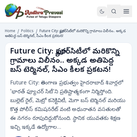
Home
/
Politics
/
Future City: ఫ్యూచర్‌సిటీలో మరికొన్ని గ్రామాలు విలీనం.. అక్కడ
అతిపెద్ద బస్ టెర్మినల్, సీఎం కీలక ప్రకటన!
Future City: ఫ్యూచర్‌సిటీలో మరికొన్ని
గ్రామాలు విలీనం.. అక్కడ అతిపెద్ద
బస్ టెర్మినల్, సీఎం కీలక ప్రకటన!
Future City: తెలంగాణ ప్రభుత్వం హైదరాబాద్ శివార్లలో
'భారత్ ఫ్యూచర్ సిటీ'ని ప్రతిష్టాత్మకంగా నిర్మిస్తోంది.
బుల్లెట్ రైల్, మెట్రో కనెక్టివిటీ, మెగా బస్ టెర్మినల్ మరియు
కొత్త పోలీస్ కమిషనరేట్ వంటి అధునాతన వసతులతో
ఈ నగరం రూపుదిద్దుకోనుంది. స్థానిక యువతకు శిక్షణ
ఇచ్చి ఇక్కడే ఉద్యోగాల…