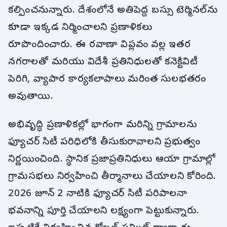
కల్పించనున్నారు. దేశంలోనే అతిపెద్ద బస్సు టెర్మినల్‌ను
కూడా ఇక్కడ నిర్మించాలని ప్రణాళికలు
రూపొందించారు. ఈ రవాణా విప్లవం వల్ల ఇతర
నగరాలతో మరియు విదేశీ ప్రతినిధులతో కనెక్టివిటీ
పెరిగి, వ్యాపార కార్యకలాపాలు మరింత సులభతరం
అవుతాయి.
అభివృద్ధి ప్రణాళికల్లో భాగంగా మరిన్ని గ్రామాలను
ఫ్యూచర్ సిటీ పరిధిలోకి తీసుకురావాలని ప్రభుత్వం
నిర్ణయించింది. స్థానిక ప్రజాప్రతినిధులు ఆయా గ్రామాల్లో
గ్రామసభలు నిర్వహించి తీర్మానాలు చేయాలని కోరింది.
2026 జూన్ 2 నాటికి ఫ్యూచర్ సిటీ పరిపాలనా
భవనాన్ని పూర్తి చేయాలని లక్ష్యంగా పెట్టుకున్నారు.