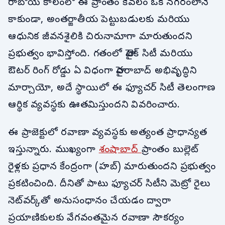
రాబోయే కాలంలో ఈ ప్రాంతం కేవలం ఒక నగరంలానే
కాకుండా, అంతర్జాతీయ పెట్టుబడులకు మరియు
ఆధునిక జీవనశైలికి చిరునామాగా మారుతుందని
ప్రభుత్వం భావిస్తోంది. గతంలో హైటెక్ సిటీ మరియు
ఔటర్ రింగ్ రోడ్డు ఏ విధంగా హైదరాబాద్ అభివృద్ధిని
మార్చాయో, అదే స్థాయిలో ఈ ఫ్యూచర్ సిటీ తెలంగాణ
ఆర్థిక వ్యవస్థకు ఊతమిస్తుందని వివరించారు.
ఈ ప్రాజెక్టులో రవాణా వ్యవస్థకు అత్యంత ప్రాధాన్యత
ఇస్తున్నారు. ముఖ్యంగా
శంషాబాద్
ప్రాంతం బుల్లెట్
రైళ్లకు ప్రధాన కేంద్రంగా (హబ్) మారుతుందని ప్రభుత్వం
ప్రకటించింది. దీనితో పాటు ఫ్యూచర్ సిటీని మెట్రో రైలు
నెట్‌వర్క్‌తో అనుసంధానం చేయడం ద్వారా
ప్రయాణికులకు వేగవంతమైన రవాణా సౌకర్యం