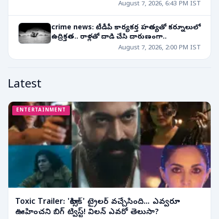
August 7, 2026, 6:43 PM IST
crime news: టీడీపీ కార్యకర్త హత్యతో కర్నూలులో
ఉద్రిక్తత.. రాళ్లతో దాడి చేసి దారుణంగా..
August 7, 2026, 2:00 PM IST
Latest
ENTERTAINMENT
Toxic Trailer: 'టాక్సిక్' ట్రైలర్ వచ్చేసింది... ఎవ్వరూ
ఊహించని బిగ్ ట్విస్ట్! విలన్ ఎవరో తెలుసా?