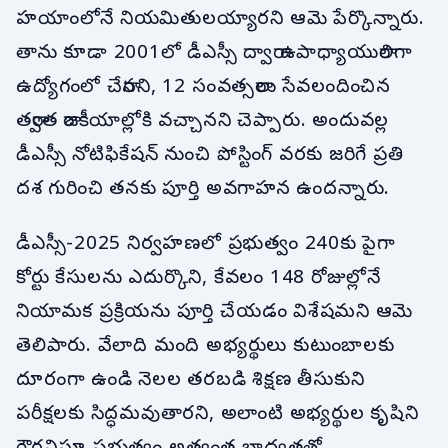
హయాంలోనే నియమితులయ్యారని ఆమె పేర్కొన్నారు.
తాను కూడా 2001లో డీఎస్సీ ద్వారా ఉపాధ్యాయురాలిగా
ఉద్యోగంలో చేరానని, 12 సంవత్సరాలు సేవలందించిన
తర్వాత రాజకీయాల్లోకి వచ్చానని చెప్పారు. అందువల్ల
డీఎస్సీ నోటిఫికేషన్ నుంచి పోస్టింగ్ వరకు జరిగే ప్రతి
దశ గురించి తనకు పూర్తి అవగాహన ఉందన్నారు.
డీఎస్సీ-2025 నిర్వహణలో ప్రభుత్వం 240కు పైగా
కోర్టు కేసులను ఎదుర్కొని, కేవలం 148 రోజుల్లోనే
నియామక ప్రక్రియను పూర్తి చేయడం విశేషమని ఆమె
తెలిపారు. వేలాది మంది అభ్యర్థులు కుటుంబాలకు
దూరంగా ఉండి నెలల తరబడి శిక్షణ తీసుకుని
పరీక్షలకు సిద్ధమవుతారని, అలాంటి అభ్యర్థుల కృషిని