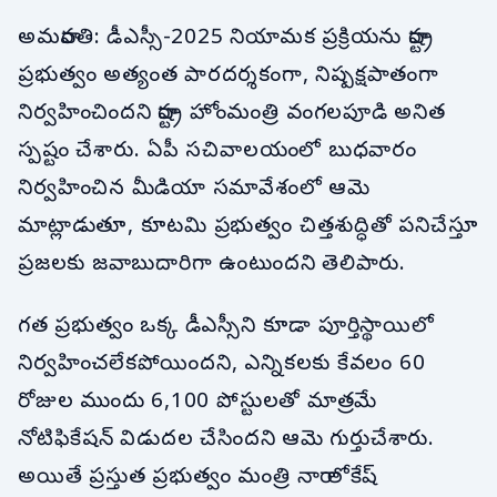
అమరావతి: డీఎస్సీ-2025 నియామక ప్రక్రియను రాష్ట్ర
ప్రభుత్వం అత్యంత పారదర్శకంగా, నిష్పక్షపాతంగా
నిర్వహించిందని రాష్ట్ర హోంమంత్రి వంగలపూడి అనిత
స్పష్టం చేశారు. ఏపీ సచివాలయంలో బుధవారం
నిర్వహించిన మీడియా సమావేశంలో ఆమె
మాట్లాడుతూ, కూటమి ప్రభుత్వం చిత్తశుద్ధితో పనిచేస్తూ
ప్రజలకు జవాబుదారిగా ఉంటుందని తెలిపారు.
గత ప్రభుత్వం ఒక్క డీఎస్సీని కూడా పూర్తిస్థాయిలో
నిర్వహించలేకపోయిందని, ఎన్నికలకు కేవలం 60
రోజుల ముందు 6,100 పోస్టులతో మాత్రమే
నోటిఫికేషన్ విడుదల చేసిందని ఆమె గుర్తుచేశారు.
అయితే ప్రస్తుత ప్రభుత్వం మంత్రి నారా లోకేష్