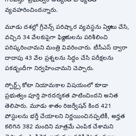
గౌరవిస్తూ ప్రభుత్వం అత్యంత బాధ్యతతో
వ్యవహరించిందన్నారు.
మూడు దశల్లో గ్రీవెన్స్ పరిష్కార వ్యవస్థను ఏర్పాటు చేసి,
వచ్చిన 34 వేలకుపైగా ఫిర్యాదులను పరిశీలించి
పరిష్కరించామని మంత్రి వివరించారు. టీసీఎస్ ద్వారా
దాదాపు 43 వేల ప్రశ్నలను సిద్ధం చేసి పరీక్షలను
పకడ్బందీగా నిర్వహించామని చెప్పారు.
స్పోర్ట్స్ కోటా నియామకాల విషయంలో కూడా
ప్రభుత్వం పూర్తి పారదర్శకత పాటించిందని అనిత
తెలిపారు. మూడు శాతం రిజర్వేషన్ కింద 421
పోస్టులను భర్తీ చేయాలని నిర్ణయించినప్పటికీ, అర్హత
కలిగిన 382 మందిని మాత్రమే ఎంపిక చేశామని