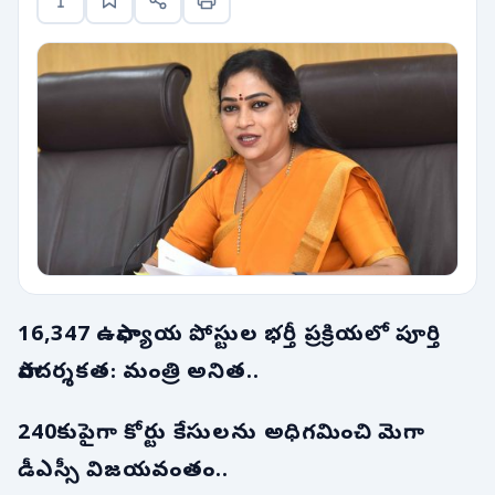
16,347 ఉపాధ్యాయ పోస్టుల భర్తీ ప్రక్రియలో పూర్తి
పారదర్శకత: మంత్రి అనిత..
240కుపైగా కోర్టు కేసులను అధిగమించి మెగా
డీఎస్సీ విజయవంతం..