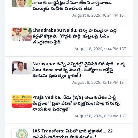
నాలుగు చార్జిషీట్లు వేసినా తేలని వాస్తవాలు..
ముర్ముకు సునీత సంచలన లేఖ!
August 8, 2026, 10:24 PM IST
Chandrababu Naidu: చిన్న పామునైనా పెద్ద
కర్రతో కొట్టాలి.. 'గొడ్డలి పార్టీ' కుట్రలపై సీఎం
చంద్రబాబు ఫైర్!
August 8, 2026, 5:14 PM IST
Narayana: వచ్చే ఎన్నికల్లో వైసీపీకి బిగ్ షాక్.. ఒక్క
సీటు కూడా రాదన్న మంత్రి.. ఉద్యోగాల భర్తీపై
కూటమి ప్రభుత్వం క్లారిటీ.!
August 8, 2026, 12:16 PM IST
Praja Vedika: నేడు (8/8) తెలుగుదేశం పార్టీ
కేంద్రంలో 'ప్రజా వేదిక' కార్యక్రమం! పాల్గొననున్న
నాయకుల షెడ్యూల్!
August 8, 2026, 8:39 AM IST
IAS Transfers: ఏపీలో భారీ ప్రక్షాళన... 22
ఐఏఎస్ అధికారుల స్థానచలనం..!