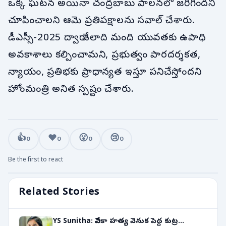
ఒక్క ఘటన అయినా చంద్రబాబు పాలనలో జరిగిందని
చూపించాలని ఆమె ప్రతిపక్షాలను సవాల్ చేశారు.
డీఎస్సీ-2025 ద్వారా వేలాది మంది యువతకు ఉపాధి
అవకాశాలు కల్పించామని, ప్రభుత్వం పారదర్శకత,
న్యాయం, ప్రతిభకు ప్రాధాన్యత ఇస్తూ పనిచేస్తోందని
హోంమంత్రి అనిత స్పష్టం చేశారు.
👍
❤️
😮
😢
0
0
0
0
Be the first to react
Related Stories
YS Sunitha: వివేకా హత్య వెనుక పెద్ద కుట్ర...