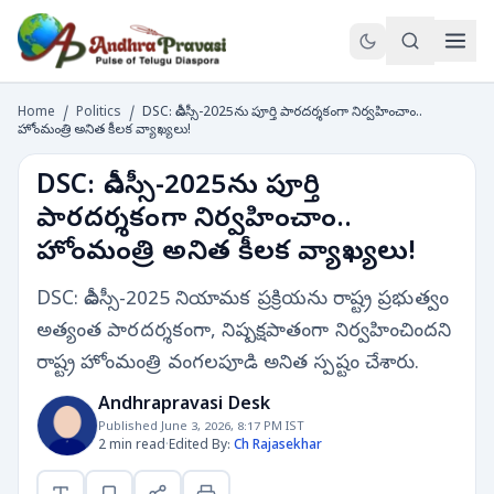
Home
/
Politics
/
DSC: డీఎస్సీ-2025ను పూర్తి పారదర్శకంగా నిర్వహించాం..
హోంమంత్రి అనిత కీలక వ్యాఖ్యలు!
DSC: డీఎస్సీ-2025ను పూర్తి
పారదర్శకంగా నిర్వహించాం..
హోంమంత్రి అనిత కీలక వ్యాఖ్యలు!
DSC: డీఎస్సీ-2025 నియామక ప్రక్రియను రాష్ట్ర ప్రభుత్వం
అత్యంత పారదర్శకంగా, నిష్పక్షపాతంగా నిర్వహించిందని
రాష్ట్ర హోంమంత్రి వంగలపూడి అనిత స్పష్టం చేశారు.
Andhrapravasi Desk
Published June 3, 2026, 8:17 PM IST
2 min read
·
Edited By:
Ch Rajasekhar