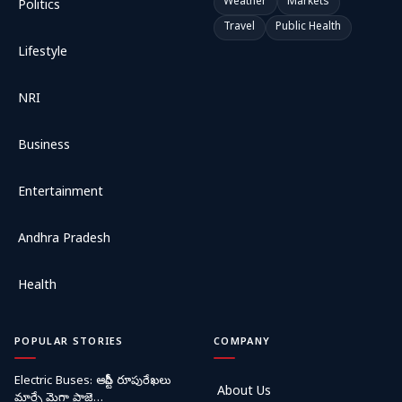
Weather
Markets
Politics
Travel
Public Health
Lifestyle
NRI
Business
Entertainment
Andhra Pradesh
Health
POPULAR STORIES
COMPANY
Electric Buses: ఆర్టీసీ రూపురేఖలు
About Us
మార్చే మెగా ప్రాజె…