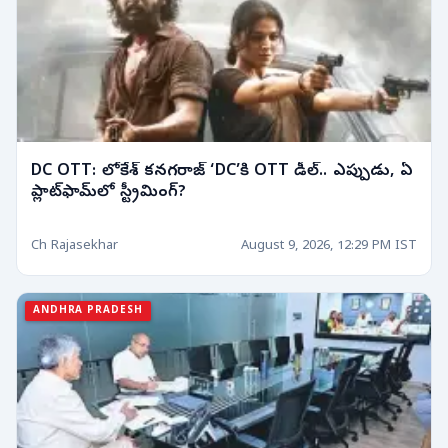
DC OTT: లోకేశ్ కనగరాజ్ ‘DC’కి OTT డీల్.. ఎప్పుడు, ఏ
ప్లాట్‌ఫామ్‌లో స్ట్రీమింగ్?
Ch Rajasekhar
August 9, 2026, 12:29 PM IST
ANDHRA PRADESH