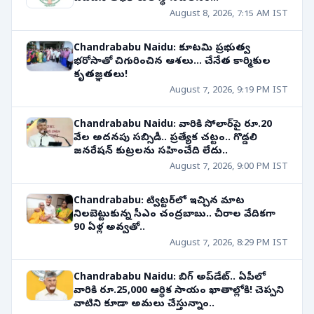
August 8, 2026, 7:15 AM IST
Chandrababu Naidu: కూటమి ప్రభుత్వ
భరోసాతో చిగురించిన ఆశలు... చేనేత కార్మికుల
కృతజ్ఞతలు!
August 7, 2026, 9:19 PM IST
Chandrababu Naidu: వారికి సోలార్‌పై రూ.20
వేల అదనపు సబ్సిడీ.. ప్రత్యేక చట్టం.. గొడ్డలి
జనరేషన్ కుట్రలను సహించేది లేదు..
August 7, 2026, 9:00 PM IST
Chandrababu: ట్విట్టర్‌లో ఇచ్చిన మాట
నిలబెట్టుకున్న సీఎం చంద్రబాబు.. చీరాల వేదికగా
90 ఏళ్ల అవ్వతో..
August 7, 2026, 8:29 PM IST
Chandrababu Naidu: బిగ్ అప్‌డేట్.. ఏపీలో
వారికి రూ.25,000 ఆర్థిక సాయం ఖాతాల్లోకి! చెప్పని
వాటిని కూడా అమలు చేస్తున్నాం..