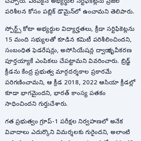
చెప్పారు. ఎంపికైన అభ్యర్థుల సర్టిఫికెట్లను ప్రజల
పరిశీలన కోసం పబ్లిక్ డొమైన్‌లో ఉంచామని తెలిపారు.
స్పోర్ట్స్ కోటా అభ్యర్థుల విద్యార్హతలు, క్రీడా సర్టిఫికెట్లను
15 మంది సభ్యులతో కూడిన కమిటీ పరిశీలించిందని,
సంబంధిత ఫెడరేషన్లు, అసోసియేషన్ల ద్వారా ధృవీకరణ
పూర్తయ్యాకే ఎంపికలు చేపట్టామని వివరించారు. బ్రిడ్జ్
క్రీడను కేంద్ర ప్రభుత్వ మార్గదర్శకాల ప్రకారమే
పరిగణించామని, ఆ క్రీడ 2018, 2022 ఆసియా క్రీడల్లో
కూడా భాగమైందని, భారత్ కాంస్య పతకం
సాధించిందని గుర్తుచేశారు.
గత ప్రభుత్వం గ్రూప్-1 పరీక్షల నిర్వహణలో అనేక
వివాదాలు ఎదుర్కొని విమర్శలకు గురైందని, అలాంటి