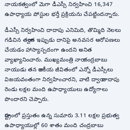
నాయకత్వంలో మెగా డీఎస్సీ నిర్వహించి 16,347
ఉపాధ్యాయ పోస్టుల భర్తీ ప్రక్రియను చేపట్టిందన్నారు.
డీఎస్సీ నిర్వహించి దాదాపు ఎనిమిది, తొమ్మిది నెలలు
గడిచిన తర్వాత ఇప్పుడు దానిపై అనవసర ఆరోపణలు
చేయడం హాస్యాస్పదంగా ఉందని అనిత
వ్యాఖ్యానించారు. ముఖ్యమంత్రి నారా చంద్రబాబు
నాయుడు తన రాజకీయ జీవితంలో ఎన్నో డీఎస్సీలు
విజయవంతంగా నిర్వహించారని, వాటి ద్వారా దాదాపు
రెండు లక్షల మంది ఉపాధ్యాయులు ఉద్యోగాలు
పొందారని చెప్పారు.
రాష్ట్రంలో ప్రస్తుతం ఉన్న సుమారు 3.11 లక్షల ప్రభుత్వ
ఉపాధ్యాయుల్లో 60 శాతం మంది చంద్రబాబు