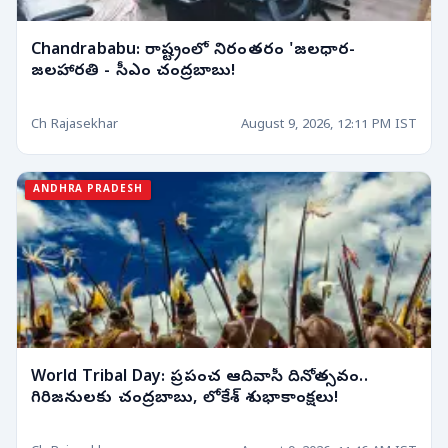
Chandrababu: రాష్ట్రంలో నిరంతరం 'జలధార-
జలహారతి - సీఎం చంద్రబాబు!
Ch Rajasekhar
August 9, 2026, 12:11 PM IST
ANDHRA PRADESH
World Tribal Day: ప్రపంచ ఆదివాసీ దినోత్సవం..
గిరిజనులకు చంద్రబాబు, లోకేశ్ శుభాకాంక్షలు!