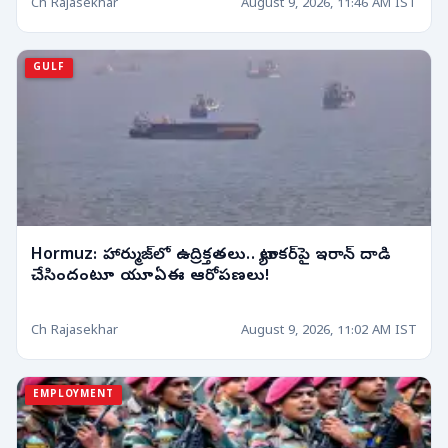
Ch Rajasekhar
August 9, 2026, 11:46 AM IST
GULF
Hormuz: హార్ముజ్‌లో ఉద్రిక్తతలు.. ట్యాంకర్‌పై ఇరాన్ దాడి
చేసిందంటూ యూఏఈ ఆరోపణలు!
Ch Rajasekhar
August 9, 2026, 11:02 AM IST
EMPLOYMENT