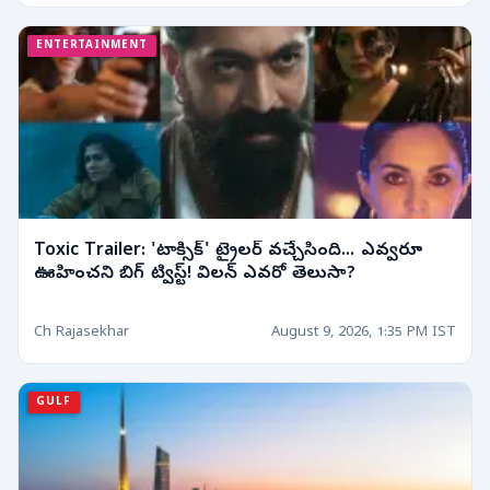
ENTERTAINMENT
Toxic Trailer: 'టాక్సిక్' ట్రైలర్ వచ్చేసింది... ఎవ్వరూ
ఊహించని బిగ్ ట్విస్ట్! విలన్ ఎవరో తెలుసా?
Ch Rajasekhar
August 9, 2026, 1:35 PM IST
GULF