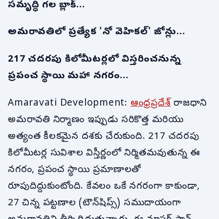
సమృద్ధి గల బ్లాక్…
అమరావతిలో ప్రత్యేక 'నో వెహికల్' జోన్లు…
217 చదరపు కిలోమీటర్లలో విస్తరించనున్న
ప్రపంచ స్థాయి మహా నగరం…
Amaravati Development:
ఆంధ్రప్రదేశ్
రాజధాని
అమరావతి నిర్మాణం ఇప్పుడు సరికొత్త మరియు
అత్యంత కీలకమైన దశకు చేరుకుంది. 217 చదరపు
కిలోమీటర్ల సువిశాల విస్తీర్ణంలో నిర్మితమవుతున్న ఈ
నగరం, ప్రపంచ స్థాయి ప్రమాణాలతో
రూపుదిద్దుకుంటోంది. కేవలం ఒకే నగరంగా కాకుండా,
27 చిన్న పట్టణాల (టౌన్‌షిప్స్) సముదాయంగా