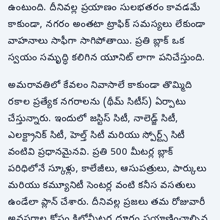
ఉంటుంది. దీనివల్ల ప్రయాణం సులభతరం కావడమే
కాకుండా, నగరం అంతటా ట్రాఫిక్ సమస్యలు లేకుండా
వాహనాలు సాఫీగా సాగిపోతాయి. ప్రతి బ్లాక్ ఒక
స్వయం సమృద్ధి కలిగిన యూనిట్ లాగా పనిచేస్తుంది.
అమరావతిలో కేవలం నివాసాలే కాకుండా తొమ్మిది
రకాల ప్రత్యేక నగరాలను (థీమ్ సిటీస్) ఏర్పాటు
చేస్తున్నారు. ఇందులో జస్టిస్ సిటీ, నాలెడ్జ్ సిటీ,
ఎలక్ట్రానిక్ సిటీ, హెల్త్ సిటీ మరియు స్పోర్ట్స్ సిటీ
వంటివి ప్రధానమైనవి. ప్రతి 500 మీటర్ల బ్లాక్
పరిధిలోనే స్కూళ్లు, కాలేజీలు, ఆసుపత్రులు, పార్కులు
మరియు కమ్యూనిటీ సెంటర్ల వంటి కనీస వసతులు
ఉండేలా ప్లాన్ చేశారు. దీనివల్ల ప్రజలు తమ రోజువారీ
అవసరాల కోసం కిలోమీటర్ల దూరం ప్రయాణించాల్సిన