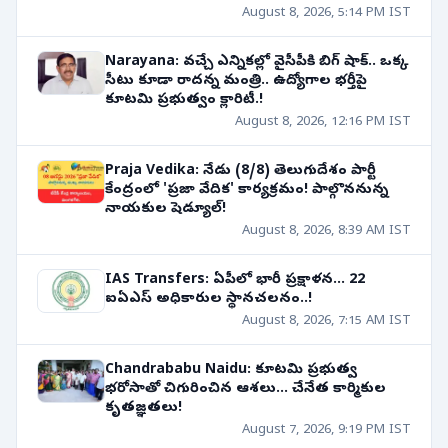
August 8, 2026, 5:14 PM IST
Narayana: వచ్చే ఎన్నికల్లో వైసీపీకి బిగ్ షాక్.. ఒక్క
సీటు కూడా రాదన్న మంత్రి.. ఉద్యోగాల భర్తీపై
కూటమి ప్రభుత్వం క్లారిటీ.!
August 8, 2026, 12:16 PM IST
Praja Vedika: నేడు (8/8) తెలుగుదేశం పార్టీ
కేంద్రంలో 'ప్రజా వేదిక' కార్యక్రమం! పాల్గొననున్న
నాయకుల షెడ్యూల్!
August 8, 2026, 8:39 AM IST
IAS Transfers: ఏపీలో భారీ ప్రక్షాళన... 22
ఐఏఎస్ అధికారుల స్థానచలనం..!
August 8, 2026, 7:15 AM IST
Chandrababu Naidu: కూటమి ప్రభుత్వ
భరోసాతో చిగురించిన ఆశలు... చేనేత కార్మికుల
కృతజ్ఞతలు!
August 7, 2026, 9:19 PM IST