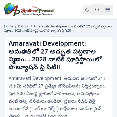
Home
/
Politics
/
Amaravati Development: అమరావతిలో 27 అద్భుత పట్టణాల
నిర్మాణం... 2028 నాటికి పూర్తిస్థాయిలో పొల్యూషన్ ఫ్రీ సిటీ!!
Amaravati Development:
అమరావతిలో 27 అద్భుత పట్టణాల
నిర్మాణం... 2028 నాటికి పూర్తిస్థాయిలో
పొల్యూషన్ ఫ్రీ సిటీ!!
Amaravati Development: అమరావతి రాజధానిలో 217
చ.కి.మీ పరిధిలో 27 ప్రత్యేక టౌన్‌షిప్‌లను నిర్మిస్తున్నారు.
ప్రతి 500 మీటర్ల బ్లాకులో పాఠశాలలు, ఆసుపత్రులు
వంటి అన్ని వసతులు ఉండేలా, ప్రజలు నడిచి వెళ్లే
దూరంలోనే ('వాక్ టు వర్క్') ఆఫీసులు ఉండేలా ప్లాన్
చేశారు . 2028 నాటికి పూర్తి మౌలి…