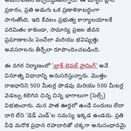
అమరావతిని తీర్చిదిద్దుతున్నారు. ఈ మాస్టర్ ప్లాన్
ప్రకారం, ప్రతి అడుగు ఒక ప్రణాళికాబద్ధంగా
సాగుతోంది. ఇది కేవలం ప్రభుత్వ కార్యాలయాలకే
పరిమితం కాకుండా, సామాన్య ప్రజల జీవన
ప్రమాణాలను పెంచేలా మరియు భవిష్యత్తు
అవసరాలను తీర్చేలా రూపొందించబడింది.
ఈ నగర నిర్మాణంలో
'బ్లాక్ లెవల్ ప్లానింగ్'
అనే
వినూత్న విధానాన్ని అనుసరిస్తున్నారు. మొత్తం
రాజధానిని 500 మీటర్ల పొడవు మరియు 500 మీటర్ల
వెడల్పు కలిగిన చిన్న చిన్న భాగాలుగా (సెల్స్)
విభజించారు. మన పాత ఊర్లలో ఉండే సందులు లేదా
దారి లేని 'డెడ్ ఎండ్'ల సమస్య ఇక్కడ ఉండదు. ప్రతి
వీధి మరొక ప్రధాన రహదారితో చక్కగా అనుసంధానమై