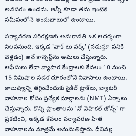
అవసరం ఉండదు. అన్నీ కూడా తమ ఇంటికి
సమీపంలోనే అందుబాటులో ఉంటాయి.
పర్యావరణ పరిరక్షణకు అమరావతి ఒక ఆదర్శంగా
నిలవనుంది. ఇక్కడ 'వాక్ టు వర్క్' (నడుస్తూ పనికి
వెళ్లడం) అనే కాన్సెప్ట్‌ను అమలు చేస్తున్నారు.
ఆఫీసులు లేదా వ్యాపార కేంద్రాలకు కేవలం 10 నుంచి
15 నిమిషాల నడక దూరంలోనే నివాసాలు ఉంటాయి.
కాలుష్యాన్ని తగ్గించేందుకు సైకిల్ ట్రాక్‌లు, బ్యాటరీ
వాహనాల కోసం ప్రత్యేక మార్గాలను (NMT) ఏర్పాటు
చేస్తున్నారు. కొన్ని ప్రాంతాలను 'నో వెహికల్ జోన్స్' గా
ప్రకటించి, అక్కడ కేవలం పర్యావరణ హిత
వాహనాలను మాత్రమే అనుమతిస్తారు. దీనివల్ల