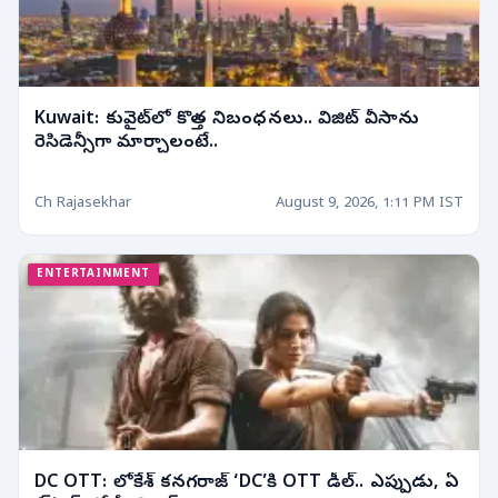
Kuwait: కువైట్‌లో కొత్త నిబంధనలు.. విజిట్ వీసాను
రెసిడెన్సీగా మార్చాలంటే..
Ch Rajasekhar
August 9, 2026, 1:11 PM IST
ENTERTAINMENT
DC OTT: లోకేశ్ కనగరాజ్ ‘DC’కి OTT డీల్.. ఎప్పుడు, ఏ