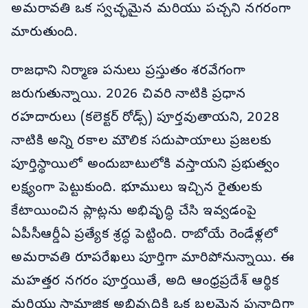
అమరావతి ఒక స్వచ్ఛమైన మరియు పచ్చని నగరంగా
మారుతుంది.
రాజధాని నిర్మాణ పనులు ప్రస్తుతం శరవేగంగా
జరుగుతున్నాయి. 2026 చివరి నాటికి ప్రధాన
రహదారులు (కలెక్టర్ రోడ్స్) పూర్తవుతాయని, 2028
నాటికి అన్ని రకాల మౌలిక సదుపాయాలు ప్రజలకు
పూర్తిస్థాయిలో అందుబాటులోకి వస్తాయని ప్రభుత్వం
లక్ష్యంగా పెట్టుకుంది. భూములు ఇచ్చిన రైతులకు
కేటాయించిన ప్లాట్లను అభివృద్ధి చేసి ఇవ్వడంపై
ఏపీసీఆర్డీఏ ప్రత్యేక శ్రద్ధ పెట్టింది. రాబోయే రెండేళ్లలో
అమరావతి రూపరేఖలు పూర్తిగా మారిపోనున్నాయి. ఈ
మహత్తర నగరం పూర్తయితే, అది ఆంధ్రప్రదేశ్ ఆర్థిక
మరియు సామాజిక అభివృద్ధికి ఒక బలమైన పునాదిగా