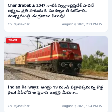
Chandrababu: 2047 నాటికి స్వర్ణాంధ్రప్రదేశ్ సాధనే
లక్ష్యం.. ప్రతి పౌరుడు ఓ సంకల్పం తీసుకోవాలి..
ముఖ్యమంత్రి చంద్రబాబు పిలుపు!
Ch Rajasekhar
August 9, 2026, 2:33 PM IST
TRAVEL
Indian Railways: ఆగస్టు 19 నుండి పట్టాలెక్కనున్న కొత్త
రైలు! ఏపీలోని ఆ ప్రధాన జంక్షన్ల మీదుగా...
Ch Rajasekhar
August 9, 2026, 1:54 PM IST