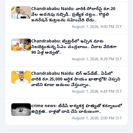
Chandrababu Naidu: వారికి సోలార్‌పై రూ.20
వేల అదనపు సబ్సిడీ.. ప్రత్యేక చట్టం.. గొడ్డలి
జనరేషన్ కుట్రలను సహించేది లేదు..
August 7, 2026, 9:00 PM IST
Chandrababu: ట్విట్టర్‌లో ఇచ్చిన మాట
నిలబెట్టుకున్న సీఎం చంద్రబాబు.. చీరాల వేదికగా
90 ఏళ్ల అవ్వతో..
August 7, 2026, 8:29 PM IST
Chandrababu Naidu: బిగ్ అప్‌డేట్.. ఏపీలో
వారికి రూ.25,000 ఆర్థిక సాయం ఖాతాల్లోకి! చెప్పని
వాటిని కూడా అమలు చేస్తున్నాం..
August 7, 2026, 6:43 PM IST
crime news: టీడీపీ కార్యకర్త హత్యతో కర్నూలులో
ఉద్రిక్తత.. రాళ్లతో దాడి చేసి దారుణంగా..
August 7, 2026, 2:00 PM IST