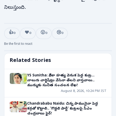
నిలుస్తుంది.
👍
❤️
😮
😢
0
0
0
0
Be the first to react
Related Stories
YS Sunitha: వివేకా హత్య వెనుక పెద్ద కుట్ర...
నాలుగు చార్జిషీట్లు వేసినా తేలని వాస్తవాలు..
ముర్ముకు సునీత సంచలన లేఖ!
August 8, 2026, 10:24 PM IST
Chandrababu Naidu: చిన్న పామునైనా పెద్ద
కర్రతో కొట్టాలి.. 'గొడ్డలి పార్టీ' కుట్రలపై సీఎం
చంద్రబాబు ఫైర్!