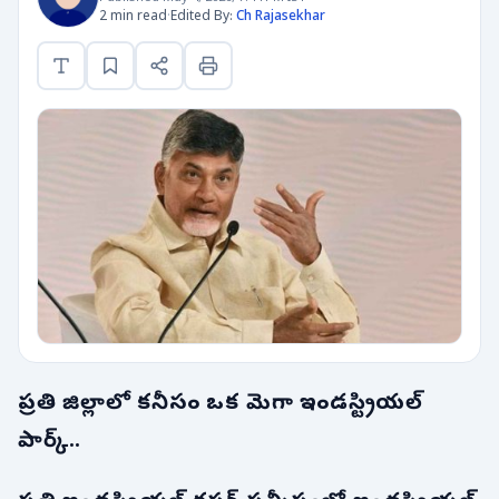
2 min read
·
Edited By:
Ch Rajasekhar
ప్రతి జిల్లాలో కనీసం ఒక మెగా ఇండస్ట్రియల్
పార్క్..