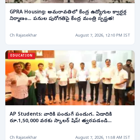
GPRA Housing: అమరావతిలో కేంద్ర ఉద్యోగుల క్వార్టర్ల
నిర్మాణం... పనుల పురోగతిపై కేంద్ర మంత్రి స్పష్టత!
Ch Rajasekhar
August 7, 2026, 12:10 PM IST
EDUCATION
AP Students: వారికి పండుగే పండుగ.. ఏడాదికి
రూ.1,50,000 వరకు స్కాలర్ షిప్! త్వరపడండి...
Ch Rajasekhar
August 7, 2026, 11:58 AM IST