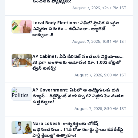
సంచలన వ్యాఖ్యలు!
August 7, 2026, 12:51 PM IST
Local Body Elections: ఏపీలో స్థానిక సంస్థల
ఎన్నికల సమరం... ఈవీఎంలా.. బ్యాలెట్
బాక్సులా..!!
August 7, 2026, 10:51 AM IST
AP Cabinet: ఏపీ కేబినెట్ సంచలన నిర్ణయాలు...
33 పైగా అంశాలకు ఆమోదం! రూ. 1,002 కోట్లతో
ట్విన్ టవర్స్!
August 7, 2026, 9:00 AM IST
AP Government: ఏపీలో ఆ ఉద్యోగులకు గుడ్
న్యూస్... రిటైర్మెంట్ వయస్సు 62 ఏళ్లకు పెంచుతూ
ఉత్తర్వులు!
August 7, 2026, 8:30 AM IST
Nara Lokesh: కార్యకర్తలకు లోకేష్
అభినందనలు.. 11వ రోజు రికార్డు స్థాయి కవరేజ్‌పై
పార్టీ శ్రేణుల్లో ఉత్సాహం!