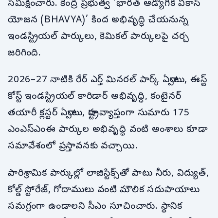
సమీక్షించారు. కేంద్ర ప్రభుత్వ ‘భారత్ ఆడ్యోగిక వికాస్
యోజన (BHAVYA)’ కింద అభివృద్ధి చేయనున్న
ఇండస్ట్రియల్ పార్కులు, కెమికల్ పార్కులపై చర్చ
జరిగింది.
2026–27 నాటికి రేర్ ఎర్త్ మినరల్ పార్క్ ఏర్పాటు, ఈస్ట్
కోస్ట్ ఇండస్ట్రియల్ కారిడార్ అభివృద్ధి, కంటైనర్
తయారీ క్లస్టర్ ఏర్పాటు, రాష్ట్రవ్యాప్తంగా సుమారు 175
ఎంఎస్ఎంఈ పార్కుల అభివృద్ధి వంటి అంశాలు కూడా
సమావేశంలో ప్రస్తావనకు వచ్చాయి.
పారిశ్రామిక పార్కుల్లో లాజిస్టిక్స్‌తో పాటు నీరు, విద్యుత్,
కోల్డ్ స్టోరేజ్, గోదాములు వంటి మౌలిక సదుపాయాలు
సమగ్రంగా ఉండాలని సీఎం సూచించారు. స్థానిక