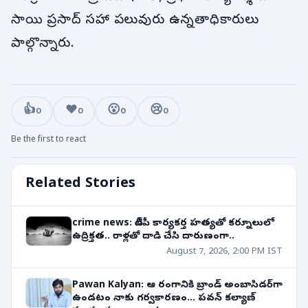
సాయి ప్రసాద్ సహా పలువురు ఉన్నతాధికారులు
పాల్గొన్నారు.
👍
❤️
😮
😢
0
0
0
0
Be the first to react
Related Stories
crime news: టీడీపీ కార్యకర్త హత్యతో కర్నూలులో
ఉద్రిక్తత.. రాళ్లతో దాడి చేసి దారుణంగా..
August 7, 2026, 2:00 PM IST
Pawan Kalyan: ఆ రంగానికి బ్రాండ్ అంబాసిడర్‌గా
ఉండటం నాకు గర్వకారణం... పవన్ కల్యాణ్