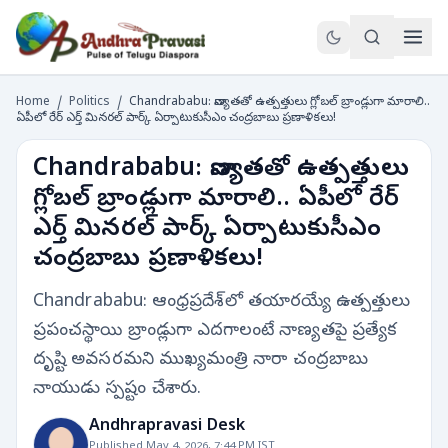
Home
/
Politics
/
Chandrababu: నాణ్యతతో ఉత్పత్తులు గ్లోబల్ బ్రాండ్లుగా మారాలి..
ఏపీలో రేర్ ఎర్త్ మినరల్ పార్క్ ఏర్పాటుకుసీఎం చంద్రబాబు ప్రణాళికలు!
Chandrababu: నాణ్యతతో ఉత్పత్తులు
గ్లోబల్ బ్రాండ్లుగా మారాలి.. ఏపీలో రేర్
ఎర్త్ మినరల్ పార్క్ ఏర్పాటుకుసీఎం
చంద్రబాబు ప్రణాళికలు!
Chandrababu: ఆంధ్రప్రదేశ్‌లో తయారయ్యే ఉత్పత్తులు
ప్రపంచస్థాయి బ్రాండ్లుగా ఎదగాలంటే నాణ్యతపై ప్రత్యేక
దృష్టి అవసరమని ముఖ్యమంత్రి నారా చంద్రబాబు
నాయుడు స్పష్టం చేశారు.
Andhrapravasi Desk
Published May 4, 2026, 7:44 PM IST