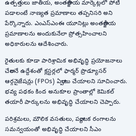
ఉత్పత్తులు జాతీయ, అంతర్జాతీయ మార్కెట్లలో పోటీ
పడాలంటే నాణ్యత ప్రమాణాలు తప్పనిసరి అని
పేర్కొన్నారు. ఎంఎస్ఎంఈ యూనిట్లు అంతర్జాతీయ
ప్రమాణాలను అందుకునేలా ప్రోత్సహించాలని
అధికారులను ఆదేశించారు.
రైతులకు కూడా పారిశ్రామిక అభివృద్ధి ప్రయోజనాలు
చేరాలనే ఉద్దేశంతో క్లస్టర్లలో ఫార్మర్ ప్రొడ్యూసర్
ఆర్గనైజేషన్లు (FPOs) ఏర్పాటు చేయాలని సూచించారు.
భవ్య పథకం కింద అనుకూల ప్రాంతాల్లో కెమికల్
తయారీ పార్కులను అభివృద్ధి చేయాలని చెప్పారు.
పరిశ్రమలు, మౌలిక వసతులు, పర్యాటక రంగాలను
సమన్వయంతో అభివృద్ధి చేయాలని సీఎం