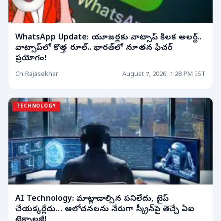
WhatsApp Update: యూజర్లకు వాట్సాప్ కీలక అలర్ట్..
వాట్సాప్‌లో కొత్త రూల్‌.. భారత్‌లో నూతన ఫీచర్
ప్రయోగం!
Ch Rajasekhar
August 7, 2026, 1:28 PM IST
TECHNOLOGY
AI Technology: మాట్లాడాల్సిన పనిలేదు, టైప్
చేయక్కర్లేదు... ఆలోచనలను నేరుగా స్క్రీన్‌పై తెచ్చే ఏఐ
టెక్నాలజీ!