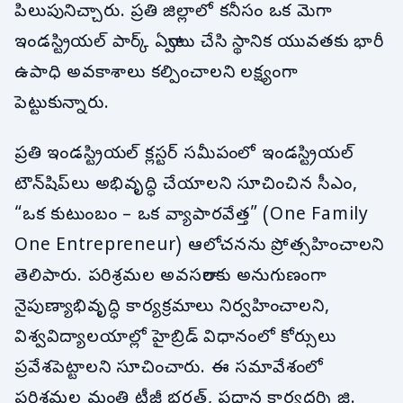
పిలుపునిచ్చారు. ప్రతి జిల్లాలో కనీసం ఒక మెగా
ఇండస్ట్రియల్ పార్క్ ఏర్పాటు చేసి స్థానిక యువతకు భారీ
ఉపాధి అవకాశాలు కల్పించాలని లక్ష్యంగా
పెట్టుకున్నారు.
ప్రతి ఇండస్ట్రియల్ క్లస్టర్ సమీపంలో ఇండస్ట్రియల్
టౌన్‌షిప్‌లు అభివృద్ధి చేయాలని సూచించిన సీఎం,
“ఒక కుటుంబం – ఒక వ్యాపారవేత్త” (One Family
One Entrepreneur) ఆలోచనను ప్రోత్సహించాలని
తెలిపారు. పరిశ్రమల అవసరాలకు అనుగుణంగా
నైపుణ్యాభివృద్ధి కార్యక్రమాలు నిర్వహించాలని,
విశ్వవిద్యాలయాల్లో హైబ్రిడ్ విధానంలో కోర్సులు
ప్రవేశపెట్టాలని సూచించారు. ఈ సమావేశంలో
పరిశ్రమల మంత్రి టీజీ భరత్, ప్రధాన కార్యదర్శి జి.