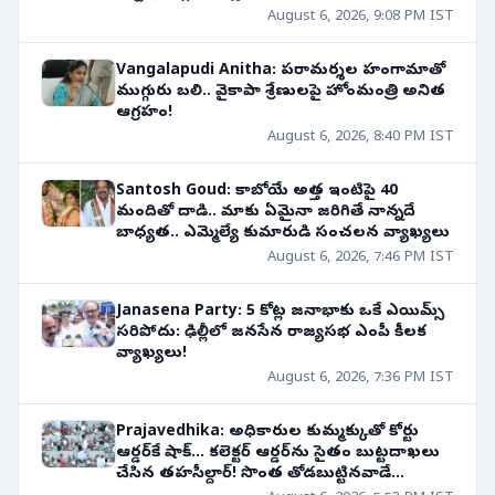
August 6, 2026, 9:08 PM IST
Vangalapudi Anitha: పరామర్శల హంగామాతో
ముగ్గురు బలి.. వైకాపా శ్రేణులపై హోంమంత్రి అనిత
ఆగ్రహం!
August 6, 2026, 8:40 PM IST
Santosh Goud: కాబోయే అత్త ఇంటిపై 40
మందితో దాడి.. మాకు ఏమైనా జరిగితే నాన్నదే
బాధ్యత.. ఎమ్మెల్యే కుమారుడి సంచలన వ్యాఖ్యలు
August 6, 2026, 7:46 PM IST
Janasena Party: 5 కోట్ల జనాభాకు ఒకే ఎయిమ్స్
సరిపోదు: ఢిల్లీలో జనసేన రాజ్యసభ ఎంపీ కీలక
వ్యాఖ్యలు!
August 6, 2026, 7:36 PM IST
Prajavedhika: అధికారుల కుమ్మక్కుతో కోర్టు
ఆర్డర్‌కే షాక్... కలెక్టర్ ఆర్డర్‌ను సైతం బుట్టదాఖలు
చేసిన తహసీల్దార్! సొంత తోడబుట్టినవాడే