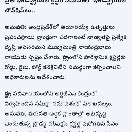
ప్రతి ఇండస్ట్రియల్ క్లస్టర్ సమీపంలో ఇండస్ట్రియల్
టౌన్‌షిప్‌లు..
అమరావతి: ఆంధ్రప్రదేశ్‌లో తయారయ్యే ఉత్పత్తులు
ప్రపంచస్థాయి బ్రాండ్లుగా ఎదగాలంటే నాణ్యతపై ప్రత్యేక
దృష్టి అవసరమని ముఖ్యమంత్రి నారా చంద్రబాబు
నాయుడు స్పష్టం చేశారు. రాష్ట్రంలోని పారిశ్రామిక క్లస్టర్లకు
రోడ్డు, రైలు, పోర్ట్ కనెక్టివిటీని సమర్థంగా కల్పించాలని
అధికారులను ఆదేశించారు.
రాష్ట్ర సచివాలయంలోని ఆర్టీజీఎస్ కేంద్రంలో
నిర్వహించిన సమీక్షా సమావేశంలో విశాఖపట్నం,
అమరావతి, తిరుపతి ఆర్థిక ప్రాంతాల్లో అభివృద్ధి
చెందుతున్న ప్రొడక్ట్ పర్‌ఫెక్షన్ క్లస్టర్ల పురోగతిని సీఎం