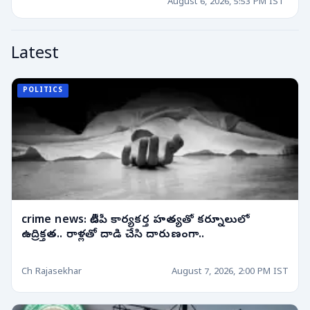
శత్రువుగా మారితే?
August 6, 2026, 5:53 PM IST
Latest
POLITICS
crime news: టీడీపీ కార్యకర్త హత్యతో కర్నూలులో
ఉద్రిక్తత.. రాళ్లతో దాడి చేసి దారుణంగా..
Ch Rajasekhar
August 7, 2026, 2:00 PM IST