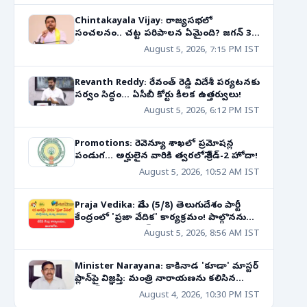
Chintakayala Vijay: రాజ్యసభలో
సంచలనం.. చట్ట పరిపాలన ఏమైంది? జగన్ 31
కేసుల వ్యవహారంపై ఘాటు వ్యాఖ్యలు!
August 5, 2026, 7:15 PM IST
Revanth Reddy: రేవంత్ రెడ్డి విదేశీ పర్యటనకు
సర్వం సిద్ధం... ఏసీబీ కోర్టు కీలక ఉత్తర్వులు!
August 5, 2026, 6:12 PM IST
Promotions: రెవెన్యూ శాఖలో ప్రమోషన్ల
పండుగ... అర్హులైన వారికి త్వరలోనే గ్రేడ్-2 హోదా!
August 5, 2026, 10:52 AM IST
Praja Vedika: నేడు (5/8) తెలుగుదేశం పార్టీ
కేంద్రంలో 'ప్రజా వేదిక' కార్యక్రమం! పాల్గొననున్న
నాయకుల షెడ్యూల్!
August 5, 2026, 8:56 AM IST
Minister Narayana: కాకినాడ 'కూడా' మాస్టర్
ప్లాన్‌పై విజ్ఞప్తి: మంత్రి నారాయణను కలిసిన
క్రెడాయ్ ప్రతినిధులు!
August 4, 2026, 10:30 PM IST