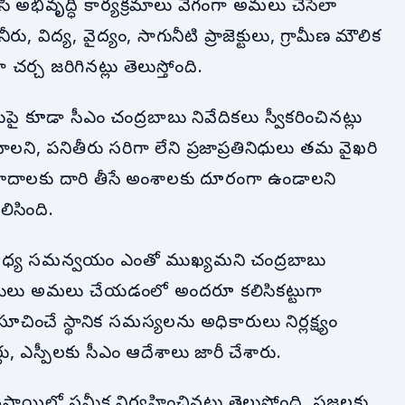
ేసి అభివృద్ధి కార్యక్రమాలు వేగంగా అమలు చేసేలా
రు, విద్య, వైద్యం, సాగునీటి ప్రాజెక్టులు, గ్రామీణ మౌలిక
ర్చ జరిగినట్లు తెలుస్తోంది.
ుపై కూడా సీఎం చంద్రబాబు నివేదికలు స్వీకరించినట్లు
, పనితీరు సరిగా లేని ప్రజాప్రతినిధులు తమ వైఖరి
వివాదాలకు దారి తీసే అంశాలకు దూరంగా ఉండాలని
ెలిసింది.
ల మధ్య సమన్వయం ఎంతో ముఖ్యమని చంద్రబాబు
హామీలు అమలు చేయడంలో అందరూ కలిసికట్టుగా
చించే స్థానిక సమస్యలను అధికారులు నిర్లక్ష్యం
లు, ఎస్పీలకు సీఎం ఆదేశాలు జారీ చేశారు.
థాయిలో సమీక్ష నిర్వహించినట్లు తెలుస్తోంది. ప్రజలకు