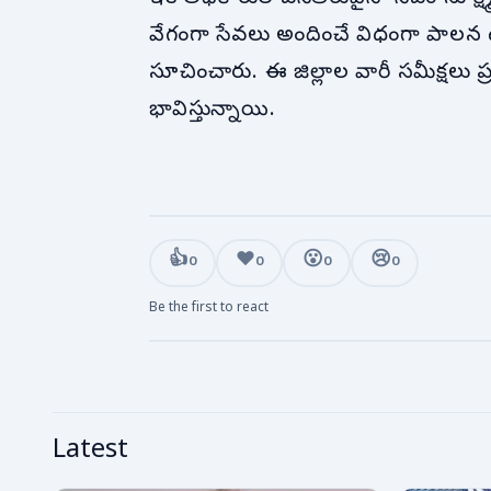
వేగంగా సేవలు అందించే విధంగా పాలన 
సూచించారు. ఈ జిల్లాల వారీ సమీక్షలు ప్రభు
భావిస్తున్నాయి.
👍
❤️
😮
😢
0
0
0
0
Be the first to react
Latest