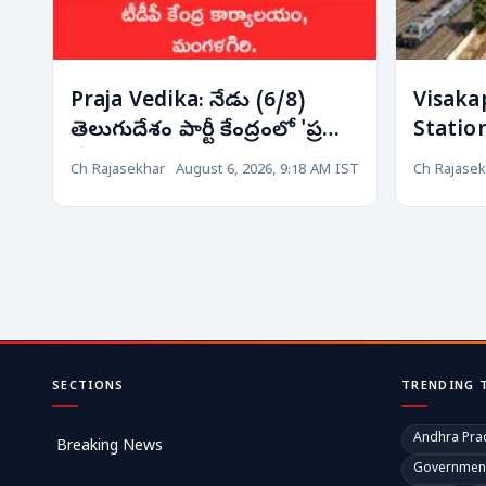
Praja Vedika: నేడు (6/8)
Visaka
తెలుగుదేశం పార్టీ కేంద్రంలో 'ప్రజా
Station:
వేదిక' కార్యక్రమం! పాల్గొననున్న
మహర్దశ.
Ch Rajasekhar
August 6, 2026, 9:18 AM IST
Ch Rajasek
నాయకుల షెడ్యూల్!
రీమోడలి
SECTIONS
TRENDING 
Andhra Pra
Breaking News
Governmen