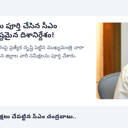
ు పూర్తి చేసిన సీఎం
టమైన దిశానిర్దేశం!
ై ప్రత్యేక దృష్టి పెట్టిన ముఖ్యమంత్రి నారా
ల్లాల వారీ సమీక్షలను పూర్తి చేశారు.
ీక్షలు చేపట్టిన సీఎం చంద్రబాబు..