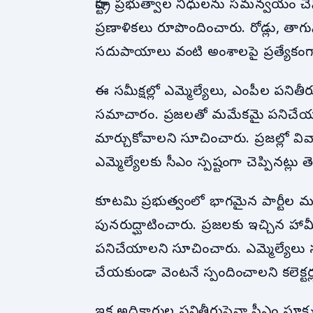
రాష్ట్ర ప్రభుత్వాల నిధులను సమన్వయం చ
ప్రణాళికలు రూపొందించారు. రోడ్లు, తాగునీ
సదుపాయాలు వంటి అంశాలపై ప్రత్యేకంగా చ
ఈ సమీక్షల్లో ఎమ్మెల్యేలు, ఎంపీల పనితీర
సమాచారం. ప్రజలతో మమేకమై పనిచేయాలని
మార్చుకోవాలని సూచించారు. ప్రజల్లో 
ఎమ్మెల్యేలకు సీఎం స్పష్టంగా చెప్పినట్లు త
కూటమి ప్రభుత్వంలో భాగమైన పార్టీ
పునరుద్ఘాటించారు. ప్రజలకు ఇచ్చిన 
పనిచేయాలని సూచించారు. ఎమ్మెల్యేలు సూ
చేయకుండా వెంటనే స్పందించాలని కలెక్టర్
ఇక అధికారుల పనితీరుపైనా సీఎం సూక్ష్మస్