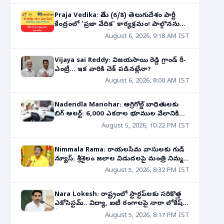
Praja Vedika: నేడు (6/8) తెలుగుదేశం పార్టీ
కేంద్రంలో 'ప్రజా వేదిక' కార్యక్రమం! పాల్గొననున్న
నాయకుల షెడ్యూల్!
August 6, 2026, 9:18 AM IST
Vijaya sai Reddy: విజయసాయి రెడ్డి గ్రాండ్ రీ-
ఎంట్రీ... ఇక వారికి చెక్ పడినట్లేనా?
August 6, 2026, 8:00 AM IST
Nadendla Manohar: అగ్రిగోల్డ్ బాధితులకు
బిగ్ అలర్ట్: 6,000 ఎకరాల భూముల వేలానికి
సిఐడికి ఆదేశాలు!
August 5, 2026, 10:22 PM IST
Nimmala Rama: రాయలసీమ వాసులకు గుడ్
న్యూస్: శ్రీశైలం జలాల విడుదలపై మంత్రి నిమ్మల
కీలక ప్రకటన! రాబోయే 10 రోజుల్లో..
August 5, 2026, 8:32 PM IST
Nara Lokesh: రాష్ట్రంలో స్టార్టప్‌లకు సరికొత్త
ఎకోసిస్టమ్.. విద్యా, ఐటీ రంగాలపై నారా లోకేష్
కీలక వ్యాఖ్యలు!
August 5, 2026, 8:17 PM IST