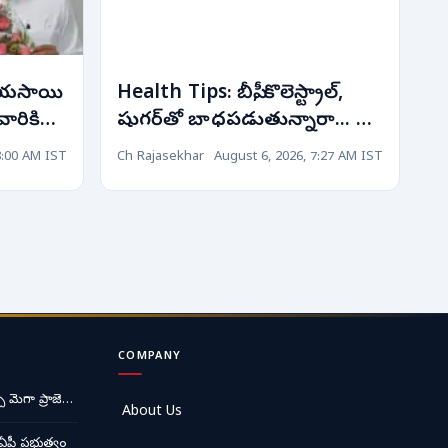
ిజయసాయి
Health Tips: బీపీ, కొలెస్ట్రాల్,
 వారికి
షుగర్‌తో బాధపడుతున్నారా... ఈ
చిన్న చిట్కా పాటించి చూడండి!
8:00 AM IST
Ch Rajasekhar
August 6, 2026, 7:27 AM IST
COMPANY
ే మెగా ప్రాజె…
About Us
ఏపీ ప్రభుత్వం