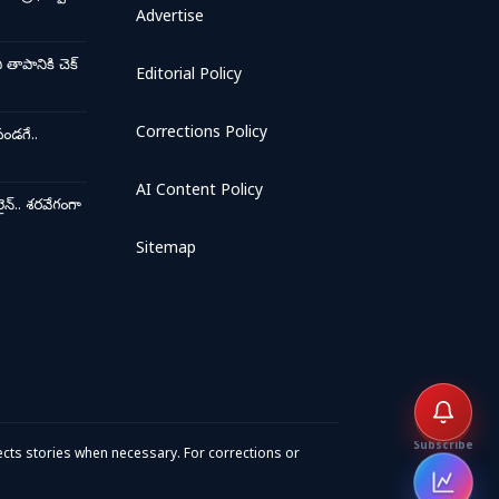
Advertise
ాపానికి చెక్
Editorial Policy
Corrections Policy
ండగే..
AI Content Policy
న్.. శరవేగంగా
Sitemap
Subscribe
cts stories when necessary. For corrections or
Open 