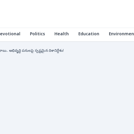
evotional
Politics
Health
Education
Environmen
బు.. అభివృద్ధి పనులపై స్పష్టమైన దిశానిర్దేశం!