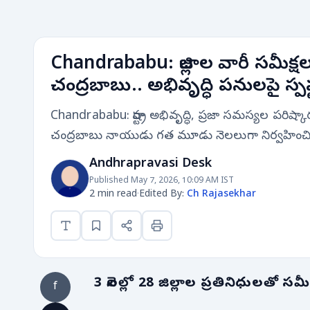
Chandrababu: జిల్లాల వారీ సమీక్షల
చంద్రబాబు.. అభివృద్ధి పనులపై స్పష్
Chandrababu: రాష్ట్ర అభివృద్ధి, ప్రజా సమస్యల పరిష్కారంప
చంద్రబాబు నాయుడు గత మూడు నెలలుగా నిర్వహించిన జి
Andhrapravasi Desk
Published May 7, 2026, 10:09 AM IST
2 min read
·
Edited By:
Ch Rajasekhar
3 నెలల్లో 28 జిల్లాల ప్రతినిధులతో సమ
f