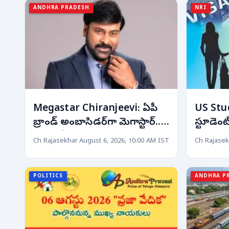
ANDHRA PRADESH
NRI
Megastar Chiranjeevi: ఏపీ
US Stu
బ్రాండ్ అంబాసిడర్‌గా మెగాస్టార్...
స్టూడెంట
త్వరలోనే అధికారిక ప్రకటన!
చైనా కంట
Ch Rajasekhar
August 6, 2026, 10:00 AM IST
Ch Rajasek
ప్రభావం
POLITICS
ANDHRA P