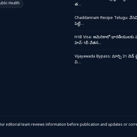
ublic Health
త…
Chaddannam Recipe Telugu: వేసవి త
పెట్టే…
H1B Visa: అమెరికాలో భారతీయులకు ప
హెచ్-1బీ వేతన…
Vijayawada Bypass: మార్చి 31 డెడ్ లై
వి…
ur editorial team reviews information before publication and updates or corre