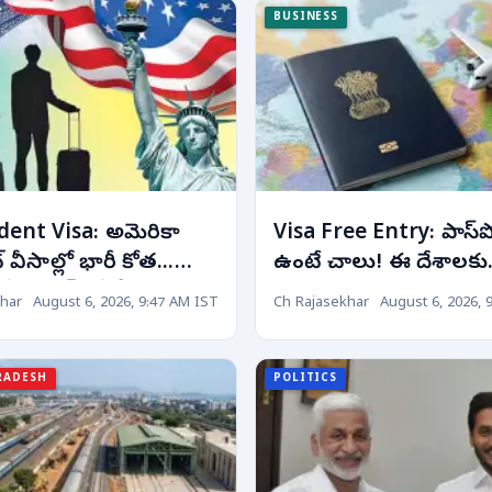
BUSINESS
dent Visa: అమెరికా
Visa Free Entry: పాస్‌పోర్ట్
్ వీసాల్లో భారీ కోత...
ఉంటే చాలు! ఈ దేశాలకు
ే భారత్‌పైనే తీవ్ర
ఎప్పుడైనా వెళ్ళొచ్చు... ఎన్
har
August 6, 2026, 9:47 AM IST
Ch Rajasekhar
August 6, 2026, 
!
రోజులైనా ఉండొచ్చు!
RADESH
POLITICS