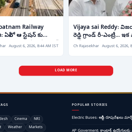
patnam Railway
Vijaya sai Reddy: వ
 ఏపీలో ఆ స్టేషన్ కు
రెడ్డి గ్రాండ్ రీ-ఎంట్రీ... ఇక
.. రూ.299 కోట్లతో హైటెక్
చెక్ పడినట్లేనా?
har
August 6, 2026, 8:44 AM IST
Ch Rajasekhar
August 6, 2026, 
ంగ్!
LOAD MORE
TAGS
POPULAR STORIES
Electric Buses: ఆర్టీసీ రూపురేఖలు మార్చ
desh
Cinema
NRI
t
Weather
Markets
AP Goverment: కాంట్రాక్ట్ ఉద్యోగులకు 