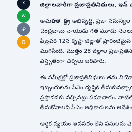
x
జిల్లాలవారీగా ప్రజాప్రతినిధులు, ఇన్ ఛా
w
అమరావతి: రాష్ట్ర అభివృద్ధి, ప్రజా సమస్యల ప
చంద్రబాబు నాయుడు గత మూడు నెలలుగా ని
ఫిబ్రవరి 12న కృష్ణా జిల్లాతో ప్రారంభ
ముగిసింది. మొత్తం 28 జిల్లాల ప్రజాప్రతిని
విస్తృతంగా చర్చలు జరిపారు.
ఈ సమీక్షల్లో ప్రజాప్రతినిధులు తమ నియో
ఇబ్బందులను సీఎం దృష్టికి తీసుకువచ్చార
ప్రస్తావనకు వచ్చినట్లు సమాచారం. వా
తీసుకోవాలని సీఎం అధికారులను ఆదేశి
ఆర్థిక వ్యయం అవసరం లేని పనులను వెంటన