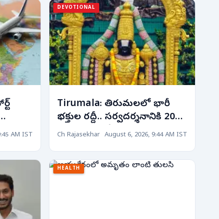
DEVOTIONAL
Tirumala: తిరుమలలో భారీ
భక్తుల రద్దీ.. సర్వదర్శనానికి 20–
ని
22 గంటల నిరీక్షణ!
9:45 AM IST
Ch Rajasekhar
August 6, 2026, 9:44 AM IST
HEALTH