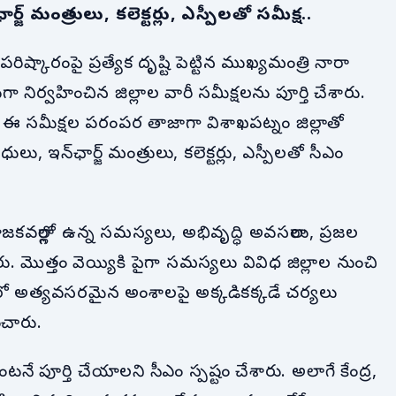
ర్జ్ మంత్రులు, కలెక్టర్లు, ఎస్పీలతో సమీక్ష..
రిష్కారంపై ప్రత్యేక దృష్టి పెట్టిన ముఖ్యమంత్రి నారా
ర్వహించిన జిల్లాల వారీ సమీక్షలను పూర్తి చేశారు.
మైన ఈ సమీక్షల పరంపర తాజాగా విశాఖపట్నం జిల్లాతో
ధులు, ఇన్‌ఛార్జ్ మంత్రులు, కలెక్టర్లు, ఎస్పీలతో సీఎం
జకవర్గాల్లో ఉన్న సమస్యలు, అభివృద్ధి అవసరాలు, ప్రజల
ు. మొత్తం వెయ్యికి పైగా సమస్యలు వివిధ జిల్లాల నుంచి
టిలో అత్యవసరమైన అంశాలపై అక్కడికక్కడే చర్యలు
ంచారు.
ే పూర్తి చేయాలని సీఎం స్పష్టం చేశారు. అలాగే కేంద్ర,