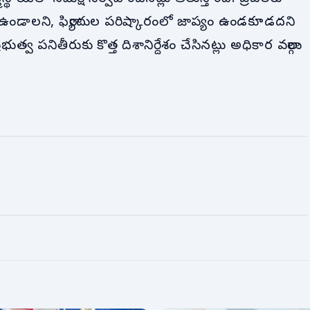
ఉండాలని, ఫిర్యాదుల పరిష్కారంలో జాప్యం ఉండకూడదని
త్వ పనితీరుకు కొత్త దిశానిర్దేశం చేసినట్లు అధికార వర్గాలు