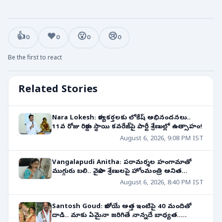
👍
❤️
😮
😢
0
0
0
0
Be the first to react
Related Stories
Nara Lokesh: కార్యకర్తలకు లోకేష్ అభినందనలు..
11వ రోజు రికార్డు స్థాయి కవరేజ్‌పై పార్టీ శ్రేణుల్లో ఉత్సాహం!
August 6, 2026, 9:08 PM IST
Vangalapudi Anitha: పరామర్శల హంగామాతో
ముగ్గురు బలి.. వైకాపా శ్రేణులపై హోంమంత్రి అనిత
ఆగ్రహం!
August 6, 2026, 8:40 PM IST
Santosh Goud: కాబోయే అత్త ఇంటిపై 40 మందితో
దాడి.. మాకు ఏమైనా జరిగితే నాన్నదే బాధ్యత..