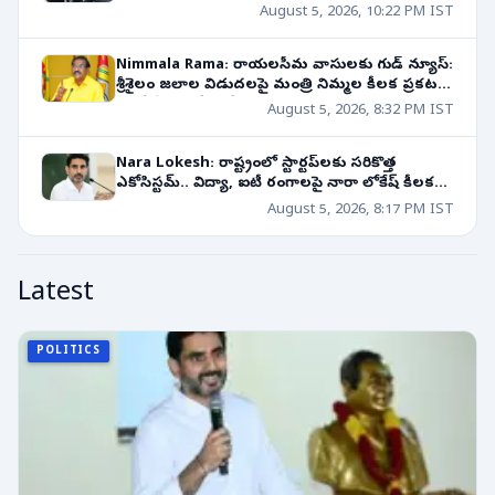
ఆదేశాలు!
August 5, 2026, 10:22 PM IST
Nimmala Rama: రాయలసీమ వాసులకు గుడ్ న్యూస్:
శ్రీశైలం జలాల విడుదలపై మంత్రి నిమ్మల కీలక ప్రకటన!
రాబోయే 10 రోజుల్లో..
August 5, 2026, 8:32 PM IST
Nara Lokesh: రాష్ట్రంలో స్టార్టప్‌లకు సరికొత్త
ఎకోసిస్టమ్.. విద్యా, ఐటీ రంగాలపై నారా లోకేష్ కీలక
వ్యాఖ్యలు!
August 5, 2026, 8:17 PM IST
Latest
POLITICS