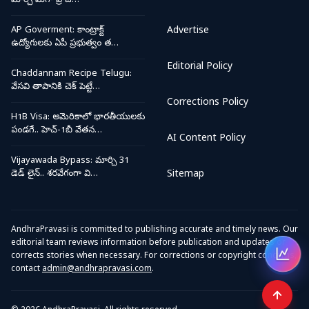
మార్చే మెగా ప్రాజె…
AP Goverment: కాంట్రాక్ట్
Advertise
ఉద్యోగులకు ఏపీ ప్రభుత్వం త…
Editorial Policy
Chaddannam Recipe Telugu:
వేసవి తాపానికి చెక్ పెట్టే…
Corrections Policy
H1B Visa: అమెరికాలో భారతీయులకు
పండగే.. హెచ్-1బీ వేతన…
AI Content Policy
Vijayawada Bypass: మార్చి 31
డెడ్ లైన్.. శరవేగంగా వి…
Sitemap
AndhraPravasi is committed to publishing accurate and timely news. Our
editorial team reviews information before publication and updates or
corrects stories when necessary. For corrections or copyright concerns,
Open
contact
admin@andhrapravasi.com
.