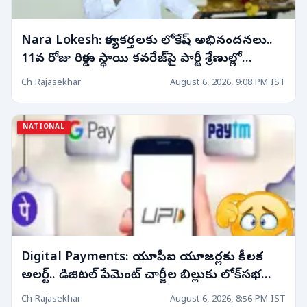
Nara Lokesh: కార్యకర్తలకు లోకేష్ అభినందనలు..
11వ రోజు రికార్డు స్థాయి కవరేజ్‌పై పార్టీ శ్రేణుల్లో
ఉత్సాహం!
Ch Rajasekhar
August 6, 2026, 9:08 PM IST
NATIONAL
Digital Payments: యూపీఐ యూజర్లకు కీలక
అలర్ట్.. డిజిటల్ పేమెంట్ చార్జీల బిల్లుకు లోక్‌సభ
ఆమోదం! వినియోగదారుల్లో పెరిగిన ఉత్కంఠ!
Ch Rajasekhar
August 6, 2026, 8:56 PM IST