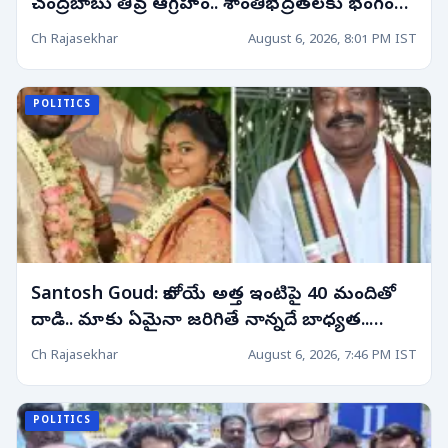
చంద్రబాబు తీవ్ర ఆగ్రహం.. శాంతిభద్రతలకు భంగం
కలిగిస్తే కఠిన చర్యలు తప్పవని హెచ్చరిక!
Ch Rajasekhar
August 6, 2026, 8:01 PM IST
POLITICS
Santosh Goud: కాబోయే అత్త ఇంటిపై 40 మందితో
దాడి.. మాకు ఏమైనా జరిగితే నాన్నదే బాధ్యత..
ఎమ్మెల్యే కుమారుడి సంచలన వ్యాఖ్యలు
Ch Rajasekhar
August 6, 2026, 7:46 PM IST
POLITICS