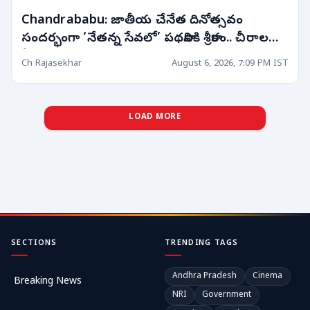
Chandrababu: జాతీయ చేనేత దినోత్సవం
సందర్భంగా ‘నేతన్న సేవలో’ పథకానికి శ్రీకారం.. చీరాలలో
సీఎం చంద్రబాబు ప్రారంభం!
Ch Rajasekhar
August 6, 2026, 7:09 PM IST
LOAD MORE
SECTIONS
TRENDING TAGS
Andhra Pradesh
Cinema
Breaking News
NRI
Government