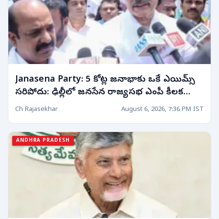
Janasena Party: 5 కోట్ల జనాభాకు ఒకే ఎయిమ్స్
సరిపోదు: ఢిల్లీలో జనసేన రాజ్యసభ ఎంపీ కీలక
వ్యాఖ్యలు!
Ch Rajasekhar
August 6, 2026, 7:36 PM IST
ANDHRA PRADESH