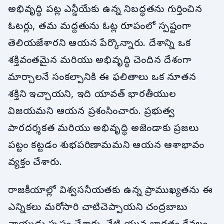
అభివృద్ధి పట్ల ఎన్డీయేకు ఉన్న నిబద్ధతను గుర్తించిన
ఓటర్లు, తమ మద్దతును ఓట్ల రూపంలో స్పష్టంగా
తెలియజేశారని ఆయన పేర్కొన్నారు. దేశాన్ని ఒక
శక్తివంతమైన మరియు అభివృద్ధి చెందిన దేశంగా
మార్చాలనే సంకల్పానికి ఈ ఫలితాలు ఒక నూతన
శక్తిని ఇచ్చాయని, ఇది యావత్ భారతీయుల
విజయమని ఆయన ప్రశంసించారు. ప్రభుత్వ
పారదర్శకత మరియు అభివృద్ధి అజెండాకు ప్రజలు
పట్టం కట్టడం శుభపరిణామమని ఆయన ఆశాభావం
వ్యక్తం చేశారు.
రాజకీయాల్లో విశ్వసనీయతకు ఉన్న ప్రాముఖ్యతను ఈ
ఎన్నికలు మరోసారి చాటిచెప్పాయని చంద్రబాబు