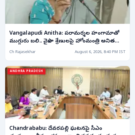
Vangalapudi Anitha: పరామర్శల హంగామాతో
ముగ్గురు బలి.. వైకాపా శ్రేణులపై హోంమంత్రి అనిత
ఆగ్రహం!
Ch Rajasekhar
August 6, 2026, 8:40 PM IST
ANDHRA PRADESH
Chandrababu: దేవరపల్లి ఘటనపై సీఎం