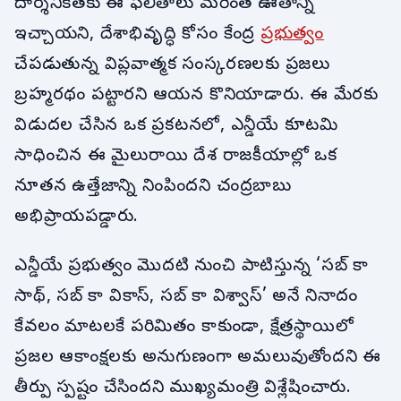
దార్శనికతకు ఈ ఫలితాలు మరింత ఊతాన్ని
ఇచ్చాయని, దేశాభివృద్ధి కోసం కేంద్ర
ప్రభుత్వం
చేపడుతున్న విప్లవాత్మక సంస్కరణలకు ప్రజలు
బ్రహ్మరథం పట్టారని ఆయన కొనియాడారు. ఈ మేరకు
విడుదల చేసిన ఒక ప్రకటనలో, ఎన్డీయే కూటమి
సాధించిన ఈ మైలురాయి దేశ రాజకీయాల్లో ఒక
నూతన ఉత్తేజాన్ని నింపిందని చంద్రబాబు
అభిప్రాయపడ్డారు.
ఎన్డీయే ప్రభుత్వం మొదటి నుంచి పాటిస్తున్న ‘సబ్ కా
సాథ్, సబ్ కా వికాస్, సబ్ కా విశ్వాస్’ అనే నినాదం
కేవలం మాటలకే పరిమితం కాకుండా, క్షేత్రస్థాయిలో
ప్రజల ఆకాంక్షలకు అనుగుణంగా అమలువుతోందని ఈ
తీర్పు స్పష్టం చేసిందని ముఖ్యమంత్రి విశ్లేషించారు.