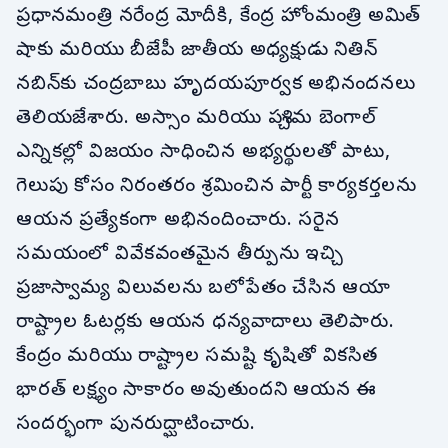
ప్రధానమంత్రి నరేంద్ర మోదీకి, కేంద్ర హోంమంత్రి అమిత్
షాకు మరియు బీజేపీ జాతీయ అధ్యక్షుడు నితిన్
నబిన్‌కు చంద్రబాబు హృదయపూర్వక అభినందనలు
తెలియజేశారు. అస్సాం మరియు పశ్చిమ బెంగాల్
ఎన్నికల్లో విజయం సాధించిన అభ్యర్థులతో పాటు,
గెలుపు కోసం నిరంతరం శ్రమించిన పార్టీ కార్యకర్తలను
ఆయన ప్రత్యేకంగా అభినందించారు. సరైన
సమయంలో వివేకవంతమైన తీర్పును ఇచ్చి
ప్రజాస్వామ్య విలువలను బలోపేతం చేసిన ఆయా
రాష్ట్రాల ఓటర్లకు ఆయన ధన్యవాదాలు తెలిపారు.
కేంద్రం మరియు రాష్ట్రాల సమష్టి కృషితో వికసిత
భారత్ లక్ష్యం సాకారం అవుతుందని ఆయన ఈ
సందర్భంగా పునరుద్ఘాటించారు.