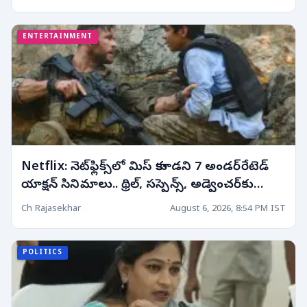
ENTERTAINMENT
Netflix: నెట్‌ఫ్లిక్స్‌లో మిస్ కాకూడని 7 అండర్‌రేటెడ్
యాక్షన్ సినిమాలు.. థ్రిల్, సస్పెన్స్, అడ్వెంచర్‌కు
పర్ఫెక్ట్ ఛాయిస్!
Ch Rajasekhar
August 6, 2026, 8:54 PM IST
POLITICS