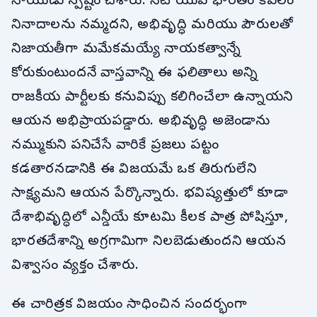
నాయుడు స్పష్టం చేశారు. నేటి యువ భారతం కేవలం
నినాదాలను నమ్మదని, అభివృద్ధి మరియు పౌరులతో
నిజాయతీగా మమేకమయ్యే నాయకత్వాన్నే
కోరుకుంటుందనే వాస్తవాన్ని ఈ ఫలితాలు అన్ని
రాజకీయ పార్టీలకు కనువిప్పు కలిగించేలా ఉన్నాయని
ఆయన అభిప్రాయపడ్డారు. అభివృద్ధి అజెండాను
నమ్ముకుని పనిచేసే వారికే ప్రజలు పట్టం
కడతారనడానికి ఈ విజయమే ఒక తిరుగులేని
సాక్ష్యమని ఆయన పేర్కొన్నారు. భవిష్యత్తులో కూడా
దేశాభివృద్ధిలో ఎన్డీయే కూటమి కీలక పాత్ర పోషిస్తూ,
భారతదేశాన్ని అగ్రగామిగా నిలబెడుతుందని ఆయన
విశ్వాసం వ్యక్తం చేశారు.
ఈ చారిత్రక విజయం సాధించిన సందర్భంగా