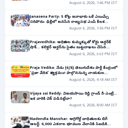
ఎమ్మెల్యే కుమారుడి సంచలన వ్యాఖ్యలు
August 6, 2026, 7:46 PM IST
Janasena Party: 5 కోట్ల జనాభాకు ఒకే ఎయిమ్స్
సరిపోదు: ఢిల్లీలో జనసేన రాజ్యసభ ఎంపీ కీలక
వ్యాఖ్యలు!
August 6, 2026, 7:36 PM IST
Prajavedhika: అధికారుల కుమ్మక్కుతో కోర్టు ఆర్డర్‌కే
షాక్... కలెక్టర్ ఆర్డర్‌ను సైతం బుట్టదాఖలు చేసిన
తహసీల్దార్! సొంత తోడబుట్టినవాడే శత్రువుగా మారితే?
August 6, 2026, 5:53 PM IST
Praja Vedika: నేడు (6/8) తెలుగుదేశం పార్టీ కేంద్రంలో
'ప్రజా వేదిక' కార్యక్రమం! పాల్గొననున్న నాయకుల
షెడ్యూల్!
August 6, 2026, 9:18 AM IST
Vijaya sai Reddy: విజయసాయి రెడ్డి గ్రాండ్ రీ-ఎంట్రీ...
ఇక వారికి చెక్ పడినట్లేనా?
August 6, 2026, 8:00 AM IST
Nadendla Manohar: అగ్రిగోల్డ్ బాధితులకు బిగ్
అలర్ట్: 6,000 ఎకరాల భూముల వేలానికి సిఐడికి