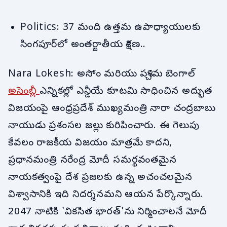
Politics: 37 మంది ఉత్తమ ఉపాధ్యాయులకు
సింగపూర్‌లో అంతర్జాతీయ శిక్షణ..
Nara Lokesh: అసోం మరియు పశ్చిమ బెంగాల్
అసెంబ్లీ
ఎన్నికల్లో ఎన్డీయే కూటమి సాధించిన అద్భుత
విజయంపై ఆంధ్రప్రదేశ్ ముఖ్యమంత్రి నారా చంద్రబాబు
నాయుడు ప్రశంసల జల్లు కురిపించారు. ఈ గెలుపు
కేవలం రాజకీయ విజయం మాత్రమే కాదని,
ప్రధానమంత్రి నరేంద్ర మోదీ సమర్థవంతమైన
నాయకత్వంపై దేశ ప్రజలకు ఉన్న అచంచలమైన
విశ్వాసానికి ఇది నిదర్శనమని ఆయన పేర్కొన్నారు.
2047 నాటికి 'వికసిత భారత్'ను నిర్మించాలనే మోదీ