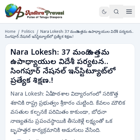
Home
/
Politics
/
Nara Lokesh: 37 మంది ఉత్తమ ఉపాధ్యాయుల విదేశీ పర్యటన..
సింగపూర్ నేషనల్ ఇన్‌స్టిట్యూట్‌లో ప్రత్యేక శిక్షణ.!
Nara Lokesh: 37 మంది ఉత్తమ
ఉపాధ్యాయుల విదేశీ పర్యటన..
సింగపూర్ నేషనల్ ఇన్‌స్టిట్యూట్‌లో
ప్రత్యేక శిక్షణ.!
Nara Lokesh: ఏపీ పాఠశాల విద్యారంగంలో సరికొత్త
శకానికి రాష్ట్ర ప్రభుత్వం శ్రీకారం చుట్టింది. కేవలం మౌలిక
వసతుల కల్పనకే పరిమితం కాకుండా, బోధనా
నాణ్యతను ప్రపంచస్థాయికి తీసుకెళ్లే లక్ష్యంతో ఒక
బృహత్తర కార్యక్రమానికి అడుగులు వేసింది.