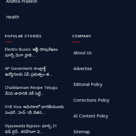
Andhra Pradesh
Health
POPULAR STORIES
COMPANY
Electric Buses: ఆర్టీసీ రూపురేఖలు
About Us
మార్చే మెగా ప్రాజె…
AP Goverment: కాంట్రాక్ట్
Advertise
ఉద్యోగులకు ఏపీ ప్రభుత్వం త…
Editorial Policy
Chaddannam Recipe Telugu:
వేసవి తాపానికి చెక్ పెట్టే…
Corrections Policy
H1B Visa: అమెరికాలో భారతీయులకు
పండగే.. హెచ్-1బీ వేతన…
AI Content Policy
Vijayawada Bypass: మార్చి 31
డెడ్ లైన్.. శరవేగంగా వి…
Sitemap