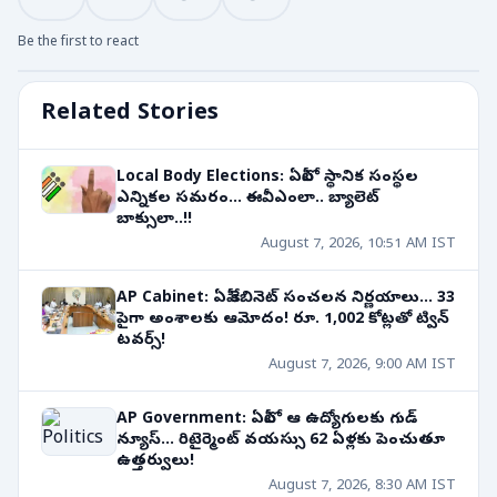
Be the first to react
Related Stories
Local Body Elections: ఏపీలో స్థానిక సంస్థల
ఎన్నికల సమరం... ఈవీఎంలా.. బ్యాలెట్
బాక్సులా..!!
August 7, 2026, 10:51 AM IST
AP Cabinet: ఏపీ కేబినెట్ సంచలన నిర్ణయాలు... 33
పైగా అంశాలకు ఆమోదం! రూ. 1,002 కోట్లతో ట్విన్
టవర్స్!
August 7, 2026, 9:00 AM IST
AP Government: ఏపీలో ఆ ఉద్యోగులకు గుడ్
న్యూస్... రిటైర్మెంట్ వయస్సు 62 ఏళ్లకు పెంచుతూ
ఉత్తర్వులు!
August 7, 2026, 8:30 AM IST