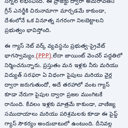
సిగ్నల్ లభించింది. ఈ ప్రాజెక్టు ద్వారా అమరావతిని
గ్రీన్ ఎనర్జీకి చిరునామాగా మార్చడమే కాకుండా,
దేశంలోనే ఒక వినూత్న నగరంగా నిలబెట్టాలని
ప్రభుత్వం భావిస్తోంది.
ఈ గ్యాస్ నెట్ వర్క్ వ్యవస్థను ప్రభుత్వ-ప్రైవేట్
భాగస్వామ్యం
(PPP)
లేదా జాయింట్ వెంచర్ పద్ధతిలో
నిర్మించనున్నారు. ప్రస్తుతం మన ఇళ్లకు నీరు మరియు
విద్యుత్ సరఫరా ఏ విధంగా పైపులు మరియు వైర్ల
ద్వారా జరుగుతుందో, అదే తరహాలో వంట గ్యాస్
కూడా నేరుగా పైపుల ద్వారా ప్రజల ముంగిటకే
రానుంది. కేవలం ఇళ్లకు మాత్రమే కాకుండా, వాణిజ్య
సముదాయాలు మరియు పరిశ్రమలకు కూడా ఈ పైప్డ్
గ్యాస్ సౌకర్యం అందుబాటులో ఉంటుంది. దీనివల్ల