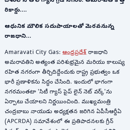
దేశంలోనే తొలి గ్యాస్ గ్రిడ్ నగరం: అమరావతి కొత్త
రికార్డు….
ఆధునిక మౌలిక సదుపాయాలతో మెరవనున్న
రాజధాని…
Amaravati City Gas:
ఆంధ్రప్రదేశ్
రాజధాని
అమరావతిని అత్యంత పరిశుభ్రమైన మరియు కాలుష్య
రహిత నగరంగా తీర్చిదిద్దేందుకు రాష్ట్ర ప్రభుత్వం ఒక
భారీ ప్రణాళికను సిద్ధం చేసింది. ఇందులో భాగంగా
నగరమంతటా 'సిటీ గ్యాస్ పైప్ లైన్ నెట్ వర్క్'ను
ఏర్పాటు చేయాలని నిర్ణయించింది. ముఖ్యమంత్రి
చంద్రబాబు నాయుడు అధ్యక్షతన జరిగిన ఏపీసీఆర్డీఏ
(APCRDA) సమావేశంలో ఈ ప్రతిపాదనలకు గ్రీన్