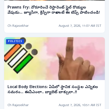
Prawns Fry: నోరూరించే రెస్టారెంట్ స్టైల్ రొయ్యల
వేపుడు... జ్యూసీగా, క్రిస్పీగా రావాలంటే ఈ టిప్స్ పాటించండి!
Ch Rajasekhar
August 7, 2026, 11:07 AM IST
POLITICS
Local Body Elections: ఏపీలో స్థానిక సంస్థల ఎన్నికల
సమరం... ఈవీఎంలా.. బ్యాలెట్ బాక్సులా..!!
Ch Rajasekhar
August 7, 2026, 10:51 AM IST