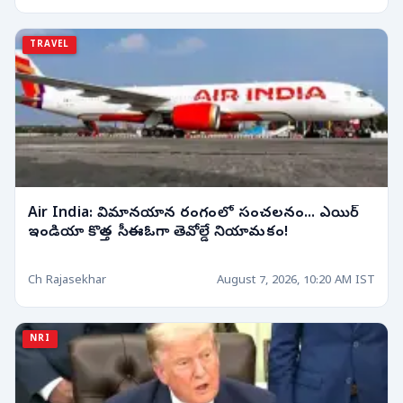
TRAVEL
Air India: విమానయాన రంగంలో సంచలనం... ఎయిర్
ఇండియా కొత్త సీఈఓగా తెవోల్డే నియామకం!
Ch Rajasekhar
August 7, 2026, 10:20 AM IST
NRI