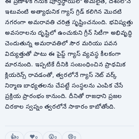
ఈ ప్రణాళిక గనుక పూర్తిస్థాయిలో అమలైతే, దేశంలోనే
ఇటువంటి అత్యాధునిక గ్యాస్ గ్రిడ్ కలిగిన మొదటి
నగరంగా అమరావతి చరిత్ర సృష్టించనుంది. భవిష్యత్తు
అవసరాలను దృష్టిలో ఉంచుకుని గ్రీన్ సిటీగా అభివృద్ధి
చెందుతున్న అమరావతిలో సౌర మరియు పవన
విద్యుత్తుతో పాటు ఈ పైప్డ్ గ్యాస్ వ్యవస్థ కీలకంగా
మారనుంది. ఇప్పటికే దీనికి సంబంధించిన ప్రాథమిక
క్లియరెన్స్ రావడంతో, త్వరలోనే గ్యాస్ నెట్ వర్క్
నిర్మాణ బాధ్యతలను చేపట్టే సంస్థలను ఎంపిక చేసే
ప్రక్రియ ప్రారంభం కానుంది. దీనితో రాజధాని ప్రజల
చిరకాల స్వప్నం త్వరలోనే సాకారం కాబోతోంది.
👍
❤️
😮
😢
0
0
0
0