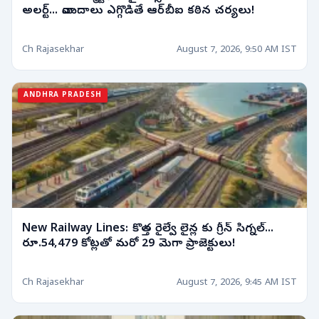
అలర్ట్... వాయిదాలు ఎగ్గొడితే ఆర్‌బీఐ కఠిన చర్యలు!
Ch Rajasekhar
August 7, 2026, 9:50 AM IST
ANDHRA PRADESH
New Railway Lines: కొత్త రైల్వే లైన్ల కు గ్రీన్ సిగ్నల్...
రూ.54,479 కోట్లతో మరో 29 మెగా ప్రాజెక్టులు!
Ch Rajasekhar
August 7, 2026, 9:45 AM IST