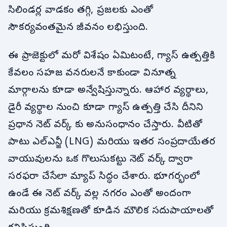
సిలిండర్ల వాడకం తగ్గి, ప్రజలకు ఎంతో
సౌకర్యవంతమైన జీవనం లభిస్తుంది.
ఈ ప్రాజెక్టులో మరో విశేషం ఏమిటంటే, గ్యాస్ ఉత్పత్తికి
కేవలం సహజ వనరులనే కాకుండా వినూత్న
మార్గాలను కూడా అన్వేషిస్తున్నారు. ఆహార వ్యర్థాలు,
డైరీ వ్యర్థాల నుంచి కూడా గ్యాస్ ఉత్పత్తి చేసి దీనిని
ప్రధాన నెట్ వర్క్ కు అనుసంధానం చేస్తారు. వీటితో
పాటు ఎల్ఎన్జీ (LNG) మరియు ఇతర సంప్రదాయేతర
వాయువులను ఒక గొలుసుకట్టు నెట్ వర్క్ ద్వారా
సరఫరా చేసేలా మ్యాప్ సిద్ధం చేశారు. భూగర్భంలో
ఉండే ఈ నెట్ వర్క్ వల్ల నగరం ఎంతో అందంగా
మరియు క్రమశిక్షణతో కూడిన మౌలిక సదుపాయాలతో