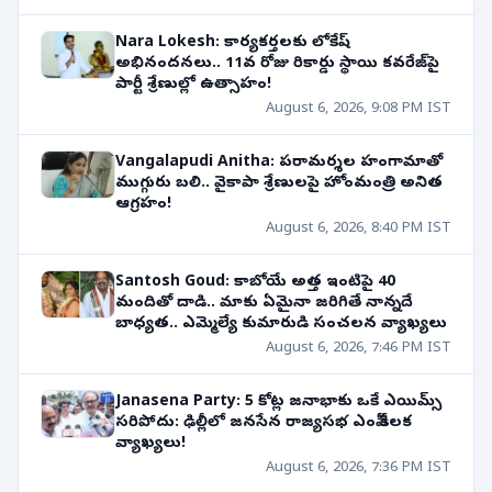
Nara Lokesh: కార్యకర్తలకు లోకేష్
అభినందనలు.. 11వ రోజు రికార్డు స్థాయి కవరేజ్‌పై
పార్టీ శ్రేణుల్లో ఉత్సాహం!
August 6, 2026, 9:08 PM IST
Vangalapudi Anitha: పరామర్శల హంగామాతో
ముగ్గురు బలి.. వైకాపా శ్రేణులపై హోంమంత్రి అనిత
ఆగ్రహం!
August 6, 2026, 8:40 PM IST
Santosh Goud: కాబోయే అత్త ఇంటిపై 40
మందితో దాడి.. మాకు ఏమైనా జరిగితే నాన్నదే
బాధ్యత.. ఎమ్మెల్యే కుమారుడి సంచలన వ్యాఖ్యలు
August 6, 2026, 7:46 PM IST
Janasena Party: 5 కోట్ల జనాభాకు ఒకే ఎయిమ్స్
సరిపోదు: ఢిల్లీలో జనసేన రాజ్యసభ ఎంపీ కీలక
వ్యాఖ్యలు!
August 6, 2026, 7:36 PM IST