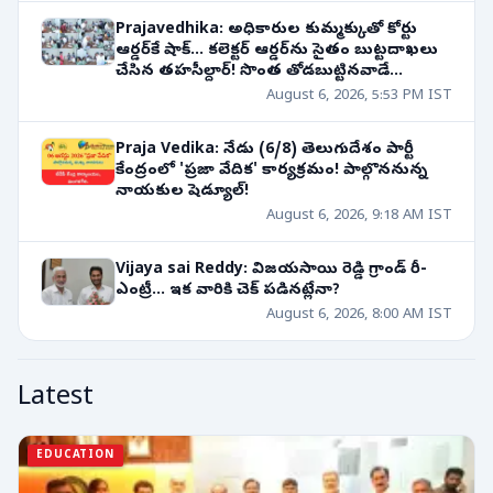
Prajavedhika: అధికారుల కుమ్మక్కుతో కోర్టు
ఆర్డర్‌కే షాక్... కలెక్టర్ ఆర్డర్‌ను సైతం బుట్టదాఖలు
చేసిన తహసీల్దార్! సొంత తోడబుట్టినవాడే
శత్రువుగా మారితే?
August 6, 2026, 5:53 PM IST
Praja Vedika: నేడు (6/8) తెలుగుదేశం పార్టీ
కేంద్రంలో 'ప్రజా వేదిక' కార్యక్రమం! పాల్గొననున్న
నాయకుల షెడ్యూల్!
August 6, 2026, 9:18 AM IST
Vijaya sai Reddy: విజయసాయి రెడ్డి గ్రాండ్ రీ-
ఎంట్రీ... ఇక వారికి చెక్ పడినట్లేనా?
August 6, 2026, 8:00 AM IST
Latest
EDUCATION