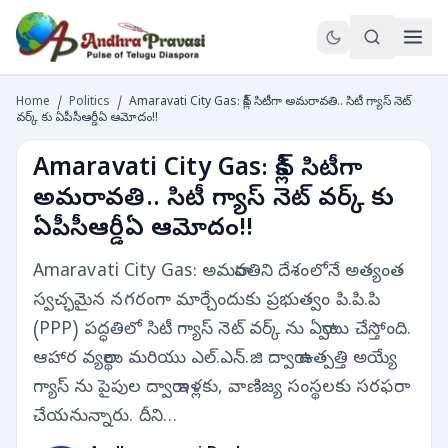
Home
/
Politics
/
Amaravati City Gas: క్లీన్ సిటీగా అమరావతి.. సిటీ గ్యాస్ నెట్
వర్క్ కు ఏపీసీఆర్డీఏ ఆమోదం!!
Amaravati City Gas: క్లీన్ సిటీగా
అమరావతి.. సిటీ గ్యాస్ నెట్ వర్క్ కు
ఏపీసీఆర్డీఏ ఆమోదం!!
Amaravati City Gas: అమరావతిని దేశంలోనే అత్యంత
స్వచ్ఛమైన నగరంగా మార్చేందుకు ప్రభుత్వం పి.పి.పి
(PPP) పద్ధతిలో సిటీ గ్యాస్ నెట్ వర్క్ ను ఏర్పాటు చేస్తోంది.
ఆహార వ్యర్థాలు మరియు ఎల్.ఎన్.జి ద్వారా ఉత్పత్తి అయ్యే
గ్యాస్ ను పైపుల ద్వారా ఇళ్లకు, వాణిజ్య సంస్థలకు సరఫరా
చేయనున్నారు. దీని…