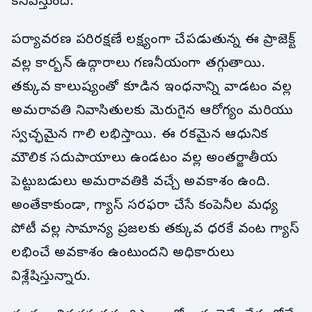
కనిపిస్తుంది.
పర్యావరణ పరిరక్షణే లక్ష్యంగా చేపడుతున్న ఈ ప్రాజెక్ట్
వల్ల కార్బన్ ఉద్గారాలు గణనీయంగా తగ్గుతాయి.
తక్కువ కాలుష్యంతో కూడిన ఇంధనాన్ని వాడటం వల్ల
అమరావతి నివాసితులకు మెరుగైన ఆరోగ్యం మరియు
స్వచ్ఛమైన గాలి లభిస్తాయి. ఈ రకమైన ఆధునిక
మౌలిక సదుపాయాలు ఉండటం వల్ల అంతర్జాతీయ
పెట్టుబడులు అమరావతికి వచ్చే అవకాశం ఉంది.
అంతేకాకుండా, గ్యాస్ సరఫరా చేసే కంపెనీల మధ్య
పోటీ వల్ల సామాన్య ప్రజలకు తక్కువ ధరకే వంట గ్యాస్
లభించే అవకాశం ఉంటుందని అధికారులు
విశ్లేషిస్తున్నారు.