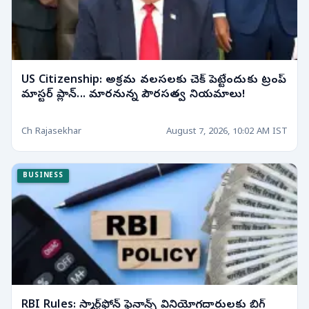
US Citizenship: అక్రమ వలసలకు చెక్ పెట్టేందుకు ట్రంప్
మాస్టర్ ప్లాన్... మారనున్న పౌరసత్వ నియమాలు!
Ch Rajasekhar
August 7, 2026, 10:02 AM IST
BUSINESS
RBI Rules: స్మార్ట్‌ఫోన్ ఫైనాన్స్ వినియోగదారులకు బిగ్