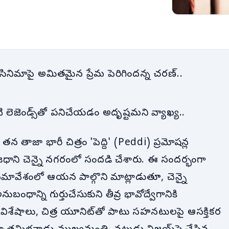
 సినిమాపై అమితమైన ప్రేమ పెరిగిందన్న చరణ్..
 లెజెండ్స్‌తో పనిచేయడం అదృష్టమని వ్యాఖ్య..
తన తాజా భారీ చిత్రం 'పెద్ది' (Peddi) ప్రమోషన్ల
ాని చెన్నై నగరంలో సందడి చేశారు. ఈ సందర్భంగా
 సమావేశంలో ఆయన పాల్గొని మాట్లాడుతూ, చెన్నై
ాన్ని గుర్తుచేసుకుని తీవ్ర భావోద్వేగానికి
ిమా విశేషాలు, చిత్ర యూనిట్‌తో పాటు సహనటులపై ఆసక్తికర