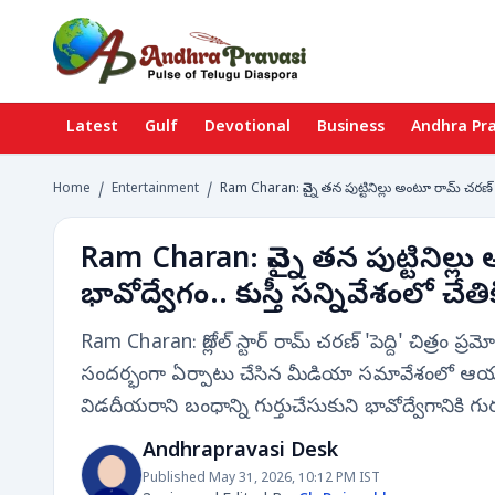
Latest
Gulf
Devotional
Business
Andhra Pr
Home
/
Entertainment
/
Ram Charan: చెన్నై తన పుట్టినిల్లు అంటూ రామ్ చరణ్ భ
Ram Charan: చెన్నై తన పుట్టినిల్
భావోద్వేగం.. కుస్తీ సన్నివేశంలో చ
Ram Charan: గ్లోబల్ స్టార్ రామ్ చరణ్ 'పెద్ది' చిత్రం ప్
సందర్భంగా ఏర్పాటు చేసిన మీడియా సమావేశంలో ఆయన
విడదీయరాని బంధాన్ని గుర్తుచేసుకుని భావోద్వేగానికి గ
Andhrapravasi Desk
Published May 31, 2026, 10:12 PM IST