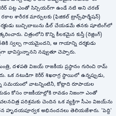
కెరీర్ పట్ల ఎంతో సిన్సియర్‌గా ఉండే నటి అని చరణ్
ల శారీరక మార్పులకు (ఫిజికల్ ట్రాన్స్‌ఫార్మేషన్)
ర్శకుడు బుచ్చిబాబును డీల్ చేయడమే తనకు షూటింగ్‌లో
ంచారు. చిత్రంలోని కొన్ని కీలకమైన కుస్తీ (రెజ్లింగ్)
ికి స్వల్ప గాయమైందని, ఆ గాయాన్ని దర్శకుడు
గా భావిస్తున్నానని నవ్వుతూ చెప్పారు.
, దళపతి విజయ్ రాజకీయ ప్రస్థానం గురించి రామ్
. ఒక నటుడిగా కెరీర్ శిఖరాగ్ర స్థాయిలో ఉన్నప్పుడు,
 ఉన్న సమయంలో వాటన్నింటినీ, కోట్లాది రూపాయల
ేయడం కోసం రాజకీయాల్లోకి రావడం నిజంగా ఎంతో
నచిత్ర పరిశ్రమకు చెందిన ఒక వ్యక్తిగా సీఎం విజయ్‌ను
తన హృదయపూర్వక అభినందనలు తెలియజేశారు. 'పెద్ది'