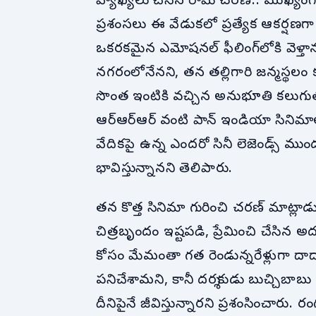
వ్యాఖ్యలు చేసిన రామ్ చరణ్.. ముఖ్యం
ప్రశంసలు ఈ వేడుకలో ప్రత్యేక ఆకర్షణగా
ఒకరకమైన ఎమోషనల్ ఫీలింగ్‌లోకి వెళ్తానన
నగరంలోనేనని, తన తల్లిగారి జన్మస్థలం కూ
సొంత ఇంటికి వచ్చిన అనుభూతి కలుగుత
ఆర్‌ఆర్‌ఆర్ వంటి పాన్ ఇండియా సినిమాల
వేదికపై ఉన్న ఎందరో సినీ లెజెండ్స్ ము
భావిస్తున్నానని తెలిపారు.
తన కొత్త సినిమా గురించి చరణ్ మాట్లా
చిత్రబృందం ఇష్టపడి, ప్రేమించి చేసిన అ
కోసం మేమంతా గత రెండున్నరేళ్లుగా దా
పనిచేశామని, కానీ దర్శకుడు బుచ్చిబాబు
దీనిపైనే జీవిస్తున్నారని ప్రశంసించారు.