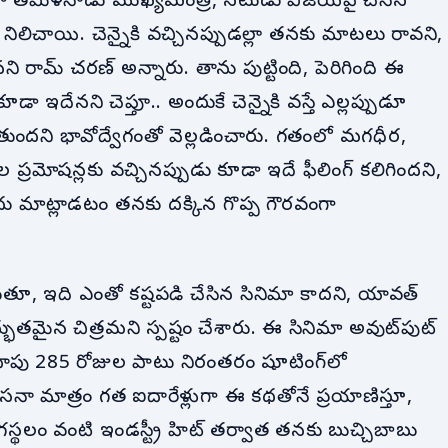
గా తమిళనాడు ముఖ్యమంత్రి, నటుడు విజయ్‌పై చేసిన
 నిలిచాయి. చెన్నైకి వచ్చినప్పుడల్లా తనకు మాటలు రావని,
ి రామ్ చరణ్ అన్నారు. తాను పుట్టింది, పెరిగింది ఈ
డా ఇదేనని చెప్తూ.. అందుకే చెన్నైకి వస్తే ఎల్లప్పుడూ
ుందని భావోద్వేగంతో వెల్లడించారు. గతంలో మగధీర,
 ప్రమోషన్లకు వచ్చినప్పుడు కూడా ఇదే ఫీలింగ్ కలిగిందని,
ందు మాట్లాడటం తనకు దక్కిన గొప్ప గౌరవంగా
డుతూ, ఇది ఎంతో కష్టపడి చేసిన సినిమా కాదని, యావత్
ద్భుతమైన చిత్రమని స్పష్టం చేశారు. ఈ సినిమా అవుట్‌పుట్
దాపు 285 రోజుల పాటు నిరంతరం షూటింగ్‌లో
 సనా మాత్రం గత ఐదారేళ్లుగా ఈ కథతోనే ప్రయాణిస్తూ,
 రంగస్థలం వంటి ఇండస్ట్రీ హిట్ తర్వాత తనకు బుచ్చిబాబు