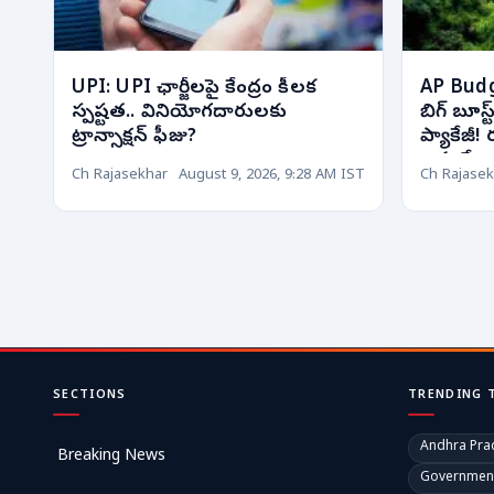
UPI: UPI ఛార్జీలపై కేంద్రం కీలక
AP Budge
స్పష్టత.. వినియోగదారులకు
బిగ్ బూస్
ట్రాన్సాక్షన్ ఫీజు?
ప్యాకేజీ!
ఒక్కటే...
Ch Rajasekhar
August 9, 2026, 9:28 AM IST
Ch Rajasek
SECTIONS
TRENDING 
Andhra Pra
Breaking News
Governmen