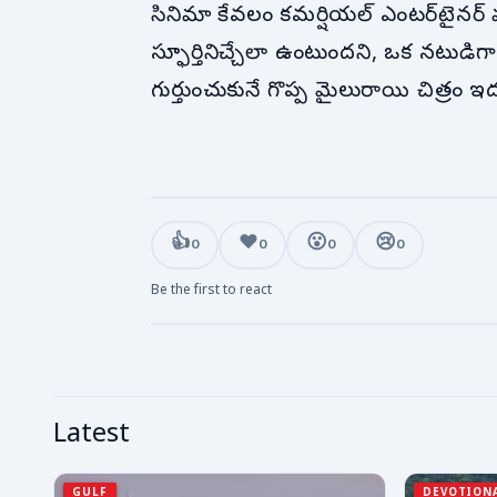
సినిమా కేవలం కమర్షియల్ ఎంటర్‌టైనర్ మ
స్ఫూర్తినిచ్చేలా ఉంటుందని, ఒక నటుడిగ
గుర్తుంచుకునే గొప్ప మైలురాయి చిత్రం 
👍
❤️
😮
😢
0
0
0
0
Be the first to react
Latest
GULF
DEVOTION