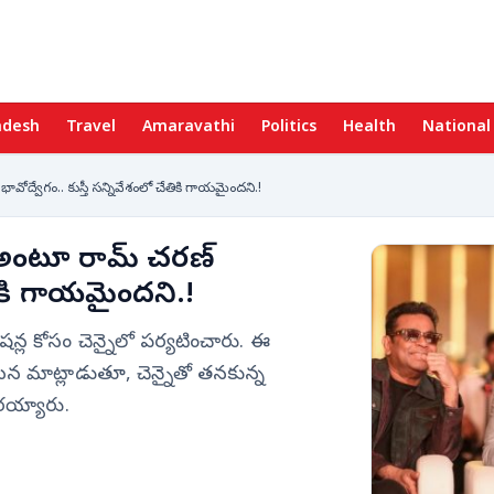
adesh
Travel
Amaravathi
Politics
Health
National
ావోద్వేగం.. కుస్తీ సన్నివేశంలో చేతికి గాయమైందని.!
లు అంటూ రామ్ చరణ్
ేతికి గాయమైందని.!
రమోషన్ల కోసం చెన్నైలో పర్యటించారు. ఈ
 మాట్లాడుతూ, చెన్నైతో తనకున్న
ురయ్యారు.