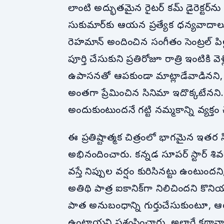
లాంటి అద్భుతమైన రైటర్ కమ్ డైరెక్టర్‌ను
సుకుమార్‌కు ఆయన ప్రత్యేక ధన్యవాదాలు 
రెహమాన్ అందించిన సంగీతం సెంట్రల్ పిల
పూర్తి చేసుకుని ప్రతిరోజూ రాత్రి ఇంటిక
ఉపాసనతో ఆపకుండా మాట్లాడేవాడినని, ర
అంతగా ప్రేమించిన సినిమా ఇదొక్కటేనని.. 
అందుకుంటుందనే గట్టి నమ్మకాన్ని వ్యక్తం 
ఈ ప్రతిష్టాత్మక చిత్రంలో భాగమైన ఇతర సిన
అభినందించారు. కన్నడ సూపర్ స్టార్ శి
వస్తే నిప్పుల వర్షం కురిసినట్టు ఉంట
అతిథి పాత్ర ఐకానిక్‌గా నిలిచిందని కొన
పాత అనుబంధాన్ని గుర్తుచేసుకుంటూ, ఆ
ఉంటాయని ప్రశంసించారు. అలాగే కథా