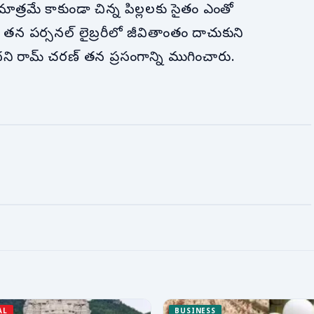
ాత్రమే కాకుండా చిన్న పిల్లలకు సైతం ఎంతో
ా తన పర్సనల్ లైబ్రరీలో జీవితాంతం దాచుకుని
ఇదని రామ్ చరణ్ తన ప్రసంగాన్ని ముగించారు.
AL
BUSINESS