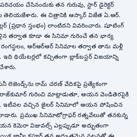
 పరిచయం చేసినందుకు తన గురువు, స్టార్ డైరెక్టర్
తెలియజేశారు. ఈ చిత్రానికి ఆస్కార్ విజేత ఏ.ఆర్.
్లర్ (ప్రధాన స్తంభం) లాంటిదని వివరించారు. షూటింగ్
ి వెళ్లిన తర్వాత కూడా ఈ సినిమా గురించే తన భార్య
ంగస్థలం, ఆర్‌ఆర్‌ఆర్ సినిమాల తర్వాత తాను మళ్లీ
ఇది థియేటర్లలో కచ్చితంగా బ్లాక్‌బస్టర్ విజయాన్ని
చేశారు.
ీ లెజెండ్స్‌ను రామ్ చరణ్ వేదికపై ప్రత్యేకంగా
వరాజ్‌కుమార్ గురించి మాట్లాడుతూ, ఆయన వెండితెరపైకి
ుందని, ఇటీవల వచ్చిన జైలర్ సినిమాలో ఆయన పోషించిన
ియాడారు. ప్రముఖ సినిమాటోగ్రాఫర్ రత్నవేలుతో తనకున్న
యన కెమెరా విజువల్స్ ఎల్లప్పుడూ అద్భుతంగా
నాయిక జాన్వీ కపూర్ తన అద్భుతమైన నటనతో ఈ