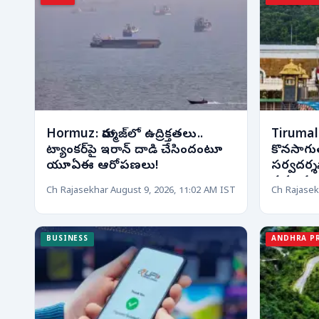
Hormuz: హార్ముజ్‌లో ఉద్రిక్తతలు..
Tirumal
ట్యాంకర్‌పై ఇరాన్ దాడి చేసిందంటూ
కొనసాగుతు
యూఏఈ ఆరోపణలు!
సర్వదర్
సమయం
Ch Rajasekhar
August 9, 2026, 11:02 AM IST
Ch Rajasek
BUSINESS
ANDHRA P