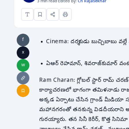
3 min read
·
Edited By:
Ch Rajasekhar
f
Cinema: దర్శకుడు బుచ్చిబాబు వల్లే
x
ఏఆర్ రెహమాన్, శివరాజ్‌కుమార్ వంటి
w
Ram Charan: గ్లోబల్ స్టార్ రామ్ చరణ్ 
కార్యాచరణలో భాగంగా తమిళనాడు రాజధ
అక్కడ ఏర్పాటు చేసిన గ్రాండ్ మీడియా
మహానగరంతో తనకున్న విడదీయరాని అనుబంధ
గురయ్యారు. తన సినీ కెరీర్, కొత్త సిన