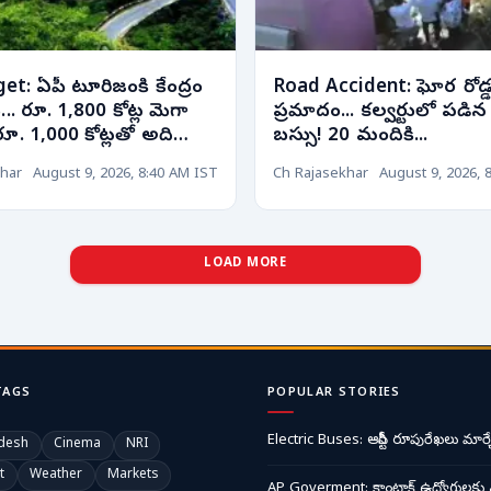
t: ఏపీ టూరిజంకి కేంద్రం
Road Accident: ఘోర రోడ్డ
ట్... రూ. 1,800 కోట్ల మెగా
ప్రమాదం... కల్వర్టులో పడిన ప
 రూ. 1,000 కోట్లతో అది
బస్సు! 20 మందికి...
har
August 9, 2026, 8:40 AM IST
Ch Rajasekhar
August 9, 2026, 
LOAD MORE
TAGS
POPULAR STORIES
Electric Buses: ఆర్టీసీ రూపురేఖలు మార్చ
desh
Cinema
NRI
t
Weather
Markets
AP Goverment: కాంట్రాక్ట్ ఉద్యోగులకు 