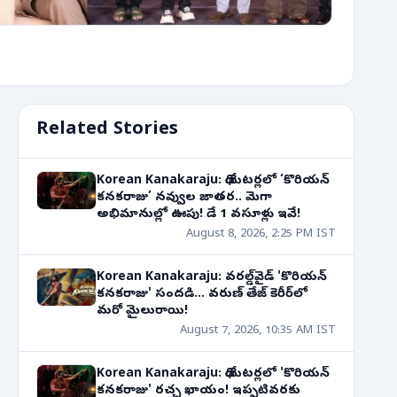
Related Stories
Korean Kanakaraju: థియేటర్లలో ‘కొరియన్
కనకరాజు’ నవ్వుల జాతర.. మెగా
అభిమానుల్లో ఊపు! డే 1 వసూళ్లు ఇవే!
August 8, 2026, 2:25 PM IST
Korean Kanakaraju: వరల్డ్‌వైడ్ 'కొరియన్
కనకరాజు' సందడి... వరుణ్ తేజ్ కెరీర్‌లో
మరో మైలురాయి!
August 7, 2026, 10:35 AM IST
Korean Kanakaraju: థియేటర్లలో 'కొరియన్
కనకరాజు' రచ్చ ఖాయం! ఇప్పటివరకు