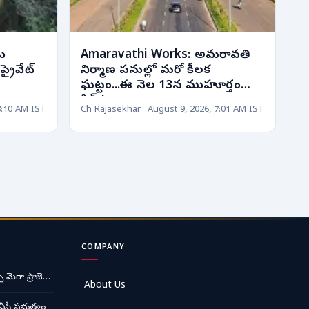
ు
Amaravathi Works: అమరావతి
్రైవేట్
నిర్మాణ పనుల్లో మరో కీలక
ఘట్టం...ఈ నెల 13న ముహూర్తం
ఫిక్స్!
8:10 AM IST
Ch Rajasekhar
August 9, 2026, 7:01 AM IST
COMPANY
ే మెగా ప్రాజె…
About Us
ఏపీ ప్రభుత్వం