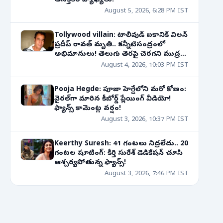
ఆసక్తికర వ్యాఖ్యలు!
August 5, 2026, 6:28 PM IST
Tollywood villain: టాలీవుడ్ ఐకానిక్ విలన్
ప్రదీప్ రావత్ మృతి.. కన్నీటిసంద్రంలో
అభిమానులు! తెలుగు తెరపై చెరగని ముద్ర...
August 4, 2026, 10:03 PM IST
Pooja Hegde: పూజా హెగ్డేలోని మరో కోణం:
వైరల్‌గా మారిన కీబోర్డ్ ప్లేయింగ్ వీడియో!
ఫ్యాన్స్ కామెంట్ల వర్షం!
August 3, 2026, 10:37 PM IST
Keerthy Suresh: 41 గంటలు నిద్రలేదు.. 20
గంటల షూటింగ్: కీర్తి సురేశ్ డెడికేషన్ చూసి
ఆశ్చర్యపోతున్న ఫ్యాన్స్!
August 3, 2026, 7:46 PM IST