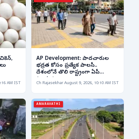
ికెన్,
AP Development: పాదచారుల
సలు
భద్రత కోసం ప్రత్యేక పాలసీ..
దేశంలోనే తొలి రాష్ట్రంగా ఏపీ
రికార్డు..!
0:16 AM IST
Ch Rajasekhar
August 9, 2026, 10:10 AM IST
AMARAVATHI