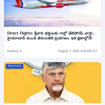
Direct Flights: శ్రీవారి భక్తులకు గాల్లో తేలిపోయే వార్త!..
హైదరాబాద్ నుండి తిరుపతికి ప్రయాణం ఇక క్షణాల్లోనే!
Kasthuri S
August 7, 2026, 6:54 PM IST
POLITICS