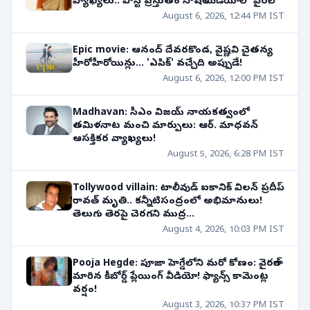
వ్యాఖ్యలు.. పోస్ట్ ప్రస్తుతం సోషల్ మీడియాలో వైరల్!
August 6, 2026, 12:44 PM IST
Epic movie: ఆనంద్ దేవరకొండ, వైష్ణవి చైతన్య
హీరోహీరోయిన్లు... 'ఎపిక్' వచ్చేది అప్పుడే!
August 6, 2026, 12:00 PM IST
Madhavan: సీఎం విజయ్ నాయకత్వంలో
తమిళనాట మంచి మార్పులు: ఆర్. మాధవన్
ఆసక్తికర వ్యాఖ్యలు!
August 5, 2026, 6:28 PM IST
Tollywood villain: టాలీవుడ్ ఐకానిక్ విలన్ ప్రదీప్
రావత్ మృతి.. కన్నీటిసంద్రంలో అభిమానులు!
తెలుగు తెరపై చెరగని ముద్ర...
August 4, 2026, 10:03 PM IST
Pooja Hegde: పూజా హెగ్డేలోని మరో కోణం: వైరల్‌గా
మారిన కీబోర్డ్ ప్లేయింగ్ వీడియో! ఫ్యాన్స్ కామెంట్ల
వర్షం!
August 3, 2026, 10:37 PM IST