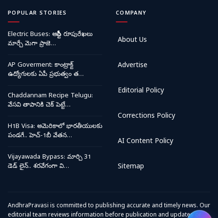
POPULAR STORIES
COMPANY
Electric Buses: ఆర్టీసీ రూపురేఖలు
About Us
మార్చే మెగా ప్రాజె…
AP Goverment: కాంట్రాక్ట్
Advertise
ఉద్యోగులకు ఏపీ ప్రభుత్వం త…
Editorial Policy
Chaddannam Recipe Telugu:
వేసవి తాపానికి చెక్ పెట్టే…
Corrections Policy
H1B Visa: అమెరికాలో భారతీయులకు
పండగే.. హెచ్-1బీ వేతన…
AI Content Policy
Vijayawada Bypass: మార్చి 31
డెడ్ లైన్.. శరవేగంగా వి…
Sitemap
AndhraPravasi is committed to publishing accurate and timely news. Our
editorial team reviews information before publication and updates or