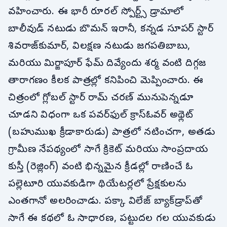
వహించారు. ఈ భారీ రూరల్ స్పోర్ట్స్ డ్రామాలో
బాలీవుడ్ నటుడు బొమన్ ఇరానీ, కన్నడ సూపర్ స్టార్
శివరాజ్‌కుమార్, విలక్షణ నటుడు జగపతిబాబు,
మరియు మిర్జాపూర్ ఫేమ్ దివ్యేందు శర్మ వంటి దిగ్గజ
తారాగణం కీలక పాత్రల్లో కనిపించి మెప్పించారు. ఈ
చిత్రంలో గ్లోబల్ స్టార్ రామ్ చరణ్ మునుపెన్నడూ
చూడని విధంగా ఒక పవర్‌ఫుల్ క్రాస్‌ఓవర్ అథ్లెట్
(బహుముఖ క్రీడాకారుడు) పాత్రలో నటించగా, అతడు
గ్రామీణ నేపథ్యంలో సాగే క్రికెట్ మరియు సాంప్రదాయ
కుస్తీ (రెజ్లింగ్) వంటి భిన్నమైన క్రీడల్లో రాణించే ఓ
పల్లెటూరి యువకుడిగా థియేటర్లలో ప్రేక్షకులను
ఎంతగానో అలరించాడు. పక్కా విలేజ్ బ్యాక్‌డ్రాప్‌తో
సాగే ఈ కథలో ఓ సాధారణ, పట్టుదల గల యువకుడు