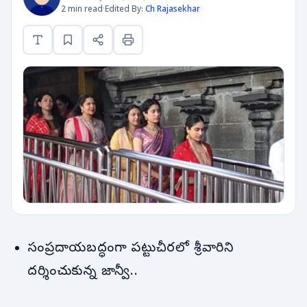
2 min read
·
Edited By:
Ch Rajasekhar
సంప్రదాయబద్ధంగా పట్టుచీరలో శ్రీవారిని
దర్శించుకున్న జాన్వీ..