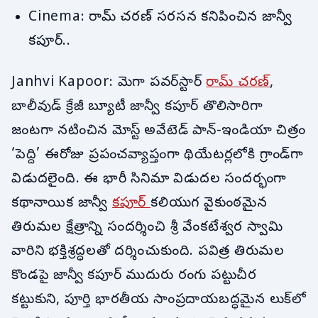
Cinema: రామ్‌ చరణ్‌ సరసన కనిపించిన జాన్వీ
కపూర్‌..
Janhvi Kapoor: మెగా పవర్‌స్టార్
రామ్ చరణ్
,
బాలీవుడ్‌ క్రేజీ బ్యూటీ జాన్వీ కపూర్ తొలిసారిగా
జంటగా నటించిన మోస్ట్ అవేటెడ్ పాన్-ఇండియా చిత్రం
‘పెద్ది’ ఈరోజు ప్రపంచవ్యాప్తంగా థియేటర్లలోకి గ్రాండ్‌గా
విడుదలైంది. ఈ భారీ సినిమా విడుదల సందర్భంగా
కథానాయిక జాన్వీ
కపూర్
కలియుగ వైకుంఠమైన
తిరుమల క్షేత్రాన్ని సందర్శించి శ్రీ వేంకటేశ్వర స్వామి
వారిని భక్తిశ్రద్ధలతో దర్శించుకుంది. పవిత్ర తిరుమల
కొండపై జాన్వీ కపూర్ ముదురు రంగు పట్టుచీర
కట్టుకుని, పూర్తి భారతీయ సాంప్రదాయబద్ధమైన లుక్‌లో