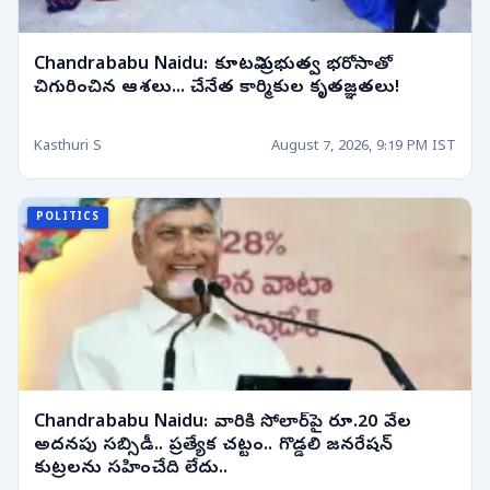
Chandrababu Naidu: కూటమి ప్రభుత్వ భరోసాతో
చిగురించిన ఆశలు... చేనేత కార్మికుల కృతజ్ఞతలు!
Kasthuri S
August 7, 2026, 9:19 PM IST
POLITICS
Chandrababu Naidu: వారికి సోలార్‌పై రూ.20 వేల
అదనపు సబ్సిడీ.. ప్రత్యేక చట్టం.. గొడ్డలి జనరేషన్
కుట్రలను సహించేది లేదు..