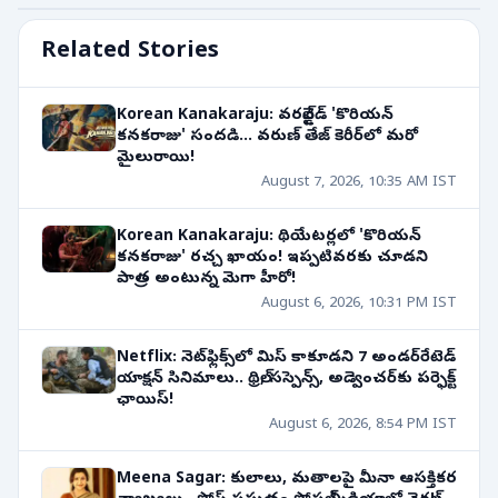
Related Stories
Korean Kanakaraju: వరల్డ్‌వైడ్ 'కొరియన్
కనకరాజు' సందడి... వరుణ్ తేజ్ కెరీర్‌లో మరో
మైలురాయి!
August 7, 2026, 10:35 AM IST
Korean Kanakaraju: థియేటర్లలో 'కొరియన్
కనకరాజు' రచ్చ ఖాయం! ఇప్పటివరకు చూడని
పాత్ర అంటున్న మెగా హీరో!
August 6, 2026, 10:31 PM IST
Netflix: నెట్‌ఫ్లిక్స్‌లో మిస్ కాకూడని 7 అండర్‌రేటెడ్
యాక్షన్ సినిమాలు.. థ్రిల్, సస్పెన్స్, అడ్వెంచర్‌కు పర్ఫెక్ట్
ఛాయిస్!
August 6, 2026, 8:54 PM IST
Meena Sagar: కులాలు, మతాలపై మీనా ఆసక్తికర