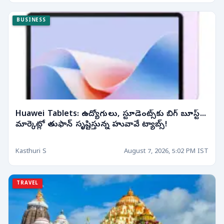
BUSINESS
Huawei Tablets: ఉద్యోగులు, స్టూడెంట్స్‌కు బిగ్ బూస్ట్...
మార్కెట్లో తుఫాన్ సృష్టిస్తున్న హువావే ట్యాబ్స్!
Kasthuri S
August 7, 2026, 5:02 PM IST
TRAVEL