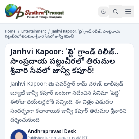
Home
/
Entertainment
/
Janhvi Kapoor: 'పెద్ది' గ్రాండ్ రిలీజ్.. సాంప్రదాయ
పట్టుచీరలో తిరుమల శ్రీవారి సేవలో జాన్వీ కపూర్!
Janhvi Kapoor: 'పెద్ది' గ్రాండ్ రిలీజ్..
సాంప్రదాయ పట్టుచీరలో తిరుమల
శ్రీవారి సేవలో జాన్వీ కపూర్!
Janhvi Kapoor: మెగా పవర్‌స్టార్ రామ్ చరణ్, బాలీవుడ్‌
బ్యూటీ జాన్వీ కపూర్‌ జంటగా నటించిన సినిమా ‘పెద్ది’
ఈరోజు థియేటర్లలోకి వచ్చింది. ఈ చిత్రం విడుదల
సందర్భంగా కథానాయిక జాన్వీ కపూర్ తిరుమల శ్రీవారిని
దర్శించుకుంది.
Andhrapravasi Desk
Published June 4, 2026, 11:19 AM IST