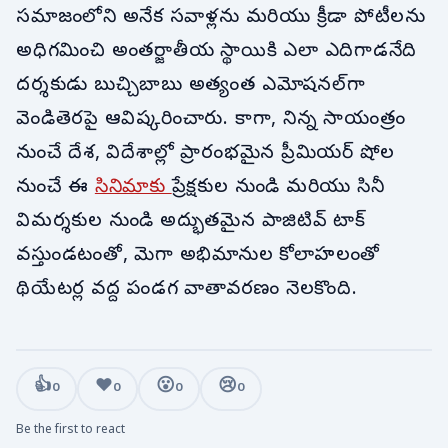
సమాజంలోని అనేక సవాళ్లను మరియు క్రీడా పోటీలను
అధిగమించి అంతర్జాతీయ స్థాయికి ఎలా ఎదిగాడనేది
దర్శకుడు బుచ్చిబాబు అత్యంత ఎమోషనల్‌గా
వెండితెరపై ఆవిష్కరించారు. కాగా, నిన్న సాయంత్రం
నుంచే దేశ, విదేశాల్లో ప్రారంభమైన ప్రీమియర్ షోల
నుంచే ఈ
సినిమాకు
ప్రేక్షకుల నుండి మరియు సినీ
విమర్శకుల నుండి అద్భుతమైన పాజిటివ్ టాక్
వస్తుండటంతో, మెగా అభిమానుల కోలాహలంతో
థియేటర్ల వద్ద పండగ వాతావరణం నెలకొంది.
👍
❤️
😮
😢
0
0
0
0
Be the first to react