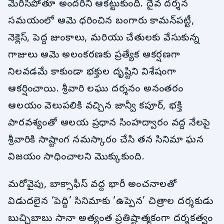
మెరిసిపోతూ అందరినీ ఆకట్టుకుంది. దైవ దర్శన
సమయంలో ఆమె ధరించిన బంగారు కామన్‌పట్టీ,
నెక్లెస్, పెద్ద జుంకాలు, మరియు చేతులకు వేసుకున్న
గాజులు ఆమె అలంకరణకు ప్రత్యేక ఆకర్షణగా
నిలవడమే కాకుండా భక్తుల దృష్టిని విశేషంగా
ఆకర్షించాయి. శ్రీవారి లఘు దర్శనం అనంతరం
ఆలయం వెలుపలికి వచ్చిన జాన్వీ కపూర్, భక్తి
పారవశ్యంతో ఆలయ ప్రధాన సింహద్వారం వద్ద నేలపై
శ్రీవారికి సాష్టాంగ నమస్కారం చేసి తన సినిమా ఘన
విజయం సాధించాలని మొక్కుకుంది.
మరోవైపు, బాక్సాఫీస్ వద్ద భారీ అంచనాలతో
విడుదలైన ‘పెద్ది’ సినిమాకు ‘ఉప్పెన’ చిత్రాల దర్శకుడు
బుచ్చిబాబు సానా అత్యంత ప్రతిష్టాత్మకంగా దర్శకత్వం