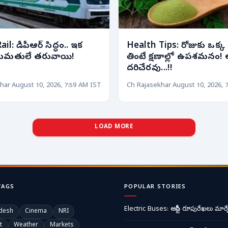
l: డీపీఆర్ సిద్ధం.. ఇక
Health Tips: రోజుకు ఒక్క 
అనుమతులే తరువాయి!
తింటే క్షణాల్లో ఉపశమనం! 
దరిచేరవు...!!
har
August 10, 2026, 7:59 AM IST
Ch Rajasekhar
August 10, 2026, 
LOAD MORE
TAGS
POPULAR STORIES
Electric Buses: ఆర్టీసీ రూపురేఖలు మార్చ
desh
Cinema
NRI
t
Weather
Markets