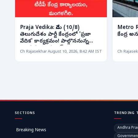
Praja Vedika: నేడు (10/8)
Metro Rai
తెలుగుదేశం పార్టీ కేంద్రంలో 'ప్రజా
కేంద్ర 
వేదిక' కార్యక్రమం! పాల్గొననున్న
నాయకుల షెడ్యూల్!
Ch Rajasekhar
August 10, 2026, 8:42 AM IST
Ch Rajasek
SECTIONS
TRENDING 
Andhra Pra
Breaking News
Governmen