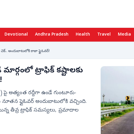
Devotional
Andhra Pradesh
Health
Travel
Media
ెక్.. అందుబాటులోకి కాజా ఫ్లైఓవర్!
్గంలో ట్రాఫిక్ కష్టాలకు
!
) పై అత్యంత రద్దీగా ఉండే గుంటూరు-
న నూతన ఫ్లైఓవర్ అందుబాటులోకి వచ్చింది.
న తీవ్ర ట్రాఫిక్ సమస్యలు, ప్రమాదాల