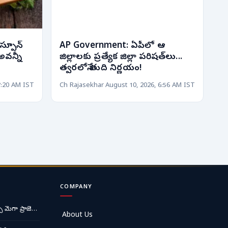
స్పూన్
AP Government: ఏపీలో ఆ
అవన్నీ
జిల్లాలకు ప్రత్యేక జిల్లా పరిషత్‌లు...
త్వరలోనే తుది నిర్ణయం!
7:20 AM IST
Ch Rajasekhar
August 10, 2026, 6:56 AM IST
COMPANY
ే మెగా ప్రాజె…
About Us