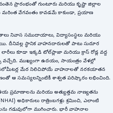
ి. ఈ వంతెన ప్రారంభంతో గుంటూరు మరియు కృష్ణా జిల్లాల
స్థ మరింత వేగవంతం కావడమే కాకుండా, ప్రయాణ
ంతాలు నివాస సముదాయాలు, విద్యాసంస్థలు మరియు
ంచాయి. దీనివల్ల స్థానిక వాహనదారులతో పాటు సుదూర
లారీలు కూడా ఇక్కడి టోల్‌ప్లాజా మరియు క్రాస్ రోడ్ల వద్ద
్సి వచ్చేది. ముఖ్యంగా ఉదయం, సాయంత్రం వేళల్లో
థులు కిలోమీటర్ల మేర నిలిచిపోయే వాహనాలతో నరకయాతన
ణంతో ఆ సమస్యలన్నింటికీ శాశ్వత పరిష్కారం లభించింది.
ర్జాతీయ ప్రమాణాలను మరియు అత్యుత్తమ నాణ్యతను
AI) అధికారులు రాత్రింబగళ్లు శ్రమించి, ఎలాంటి
ులను గడువులోగా ముగించారు. భారీ వాహనాల