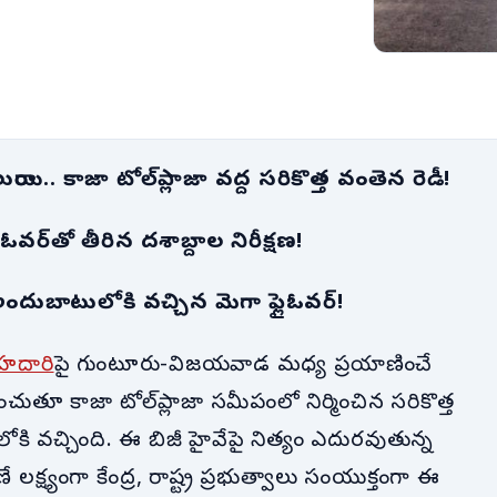
ి.. కాజా టోల్‌ప్లాజా వద్ద సరికొత్త వంతెన రెడీ!
ైఓవర్‌తో తీరిన దశాబ్దాల నిరీక్షణ!
 అందుబాటులోకి వచ్చిన మెగా ఫ్లైఓవర్!
రహదారి
పై గుంటూరు-విజయవాడ మధ్య ప్రయాణించే
చుతూ కాజా టోల్‌ప్లాజా సమీపంలో నిర్మించిన సరికొత్త
ోకి వచ్చింది. ఈ బిజీ హైవేపై నిత్యం ఎదురవుతున్న
లక్ష్యంగా కేంద్ర, రాష్ట్ర ప్రభుత్వాలు సంయుక్తంగా ఈ