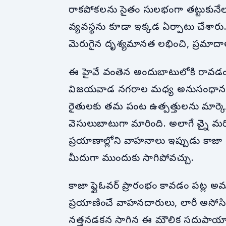
రాకపోకలను సైతం సులభంగా తట్టుకునేలా,
వ్యవస్థను కూడా ఇక్కడ ఏర్పాటు చేశారు. 
మెరుగైన దృశ్యమానత లభించి, ప్రమాదాలు
ఈ హైవే వంతెన అందుబాటులోకి రావడం
విజయవాడ నగరాల మధ్య అనుసంధానత మర
రైతులకు తమ పంట ఉత్పత్తులను మార్కెట
వెసులుబాటుగా మారింది. అలాగే చెన్నై మ
ప్రయాణాల్లోని వాహనాలు ఇప్పుడు కాజా 
మీదుగా ముందుకు సాగిపోవచ్చు.
కాజా ఫ్లైఓవర్ ప్రారంభం కావడం పట్ల అ
ప్రయాణించే వాహనదారులు, లారీ అసోసియేషన
నత్తనడకన సాగిన ఈ మౌలిక సదుపాయాల ప్రాజ