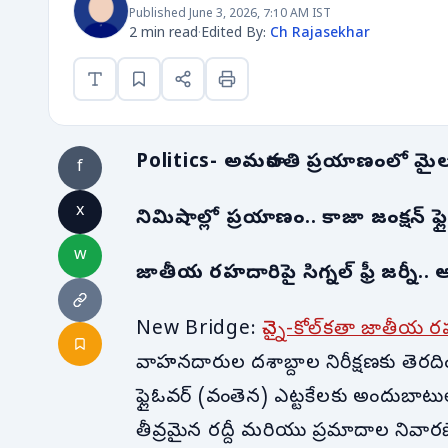
Published June 3, 2026, 7:10 AM IST
2 min read
·
Edited By:
Ch Rajasekhar
Politics- అమరావతి ప్రయాణంలో మైలురాయ
f
x
నిమిషాల్లో ప్రయాణం.. కాజా జంక్షన్ ఫ్ల
w
జాతీయ రహదారిపై సిగ్నల్ ఫ్రీ జర్నీ..
New Bridge:
చెన్నై-కోల్‌కతా జాతీయ 
వాహనదారుల దశాబ్దాల నిరీక్షణకు తెరదిం
ఫ్లైఓవర్ (వంతెన) ఎట్టకేలకు అందుబాటుల
తీవ్రమైన రద్దీ మరియు ప్రమాదాల నివారణే 