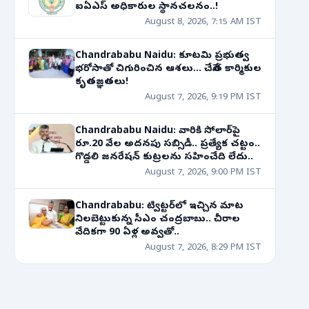
ఐఏఎస్ అధికారుల స్థానచలనం..!
August 8, 2026, 7:15 AM IST
Chandrababu Naidu: కూటమి ప్రభుత్వ
భరోసాతో చిగురించిన ఆశలు... చేనేత కార్మికుల
కృతజ్ఞతలు!
August 7, 2026, 9:19 PM IST
Chandrababu Naidu: వారికి సోలార్‌పై
రూ.20 వేల అదనపు సబ్సిడీ.. ప్రత్యేక చట్టం..
గొడ్డలి జనరేషన్ కుట్రలను సహించేది లేదు..
August 7, 2026, 9:00 PM IST
Chandrababu: ట్విట్టర్‌లో ఇచ్చిన మాట
నిలబెట్టుకున్న సీఎం చంద్రబాబు.. చీరాల
వేదికగా 90 ఏళ్ల అవ్వతో..
August 7, 2026, 8:29 PM IST