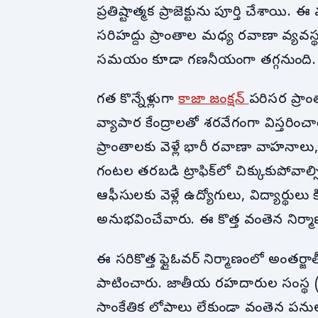
ప్రతిష్టాత్మక ప్రాజెక్టును పూర్తి చేశాయ
సరిహద్దు ప్రాంతాల మధ్య రవాణా వ్యవ
సమయం కూడా గణనీయంగా తగ్గనుంది.
గత కొన్నేళ్లుగా
కాజా జంక్షన్
పరిసర ప్రా
వ్యాపార కేంద్రాలతో శరవేగంగా విస్తరి
ప్రాంతాలకు వెళ్లే భారీ రవాణా వాహనాలు, 
గంటల తరబడి ట్రాఫిక్‌లో చిక్కుకుపోవాల
ఆఫీసులకు వెళ్లే ఉద్యోగులు, విద్యార్
అనుభవించేవారు. ఈ కొత్త వంతెన నిర్మా
ఈ సరికొత్త ఫ్లైఓవర్ నిర్మాణంలో అంత
పాటించారు. జాతీయ రహదారుల సంస్థ (NH
సాంకేతిక లోపాలు లేకుండా వంతెన పన