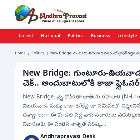
Latest
National
Politics
Business
Lifestyle
Home
/
Politics
/
New Bridge: గుంటూరు-విజయవాడ మార్గంలో ట్రాఫిక్ కష్టాలకు చ
New Bridge: గుంటూరు-విజయవాడ మార
చెక్.. అందుబాటులోకి కాజా ఫ్లైఓవర్
New Bridge: చెన్నై-కోల్‌కతా జాతీయ రహదారి (NH-16
విజయవాడ మధ్య కాజా టోల్‌ప్లాజా సమీపంలో నిర్మించి
దశాబ్దాలుగా ఈ కూడలి వద్ద వాహనదారులు ఎదుర్కొంటున్
నివారణకు ఈ వంతెన శాశ్వత పరిష్క…
Andhrapravasi Desk