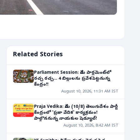
Related Stories
Parliament Session: నేడు పార్లమెంట్‌లో
రచ్చ రచ్చ... 4 బిల్లులను ప్రవేశపెట్టనున్న
కేంద్రం!!
August 10, 2026, 11:31 AM IST
Praja Vedika: నేడు (10/8) తెలుగుదేశం పార్టీ
కేంద్రంలో 'ప్రజా వేదిక' కార్యక్రమం!
పాల్గొననున్న నాయకుల షెడ్యూల్!
August 10, 2026, 8:42 AM IST