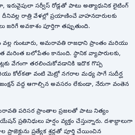
 ఇరువైపులా సర్వీస్ రోడ్లతో పాటు అత్యాధునిక లైటింగ్
దీనివల్ల రాత్రి వేళల్లో ప్రయాణించే వాహనదారులకు
 జరిగే అవకాశం పూర్తిగా తప్పుతుంది.
 వల్ల గుంటూరు, అమరావతి రాజధాని ప్రాంతం మరియు
ింత బలోపేతం కానుంది. స్థానిక వ్యాపారులకు,
్లకు వేగంగా తరలించుకోవడానికి ఇదొక గొప్ప
రియు కోల్‌కతా వంటి మెట్రో నగరాల మధ్య సాగే సుదీర్ఘ
జంక్షన్ వద్ద ఆగాల్సిన అవసరం లేకుండా, నేరుగా వంతెన
మరావతి పరిసర ప్రాంతాల ప్రజలతో పాటు నిత్యం
్ ప్రతినిధులు హర్షం వ్యక్తం చేస్తున్నారు. దశాబ్దాలుగా
ెక్టును ప్రత్యేక శ్రద్ధతో పూర్తి చేయించిన