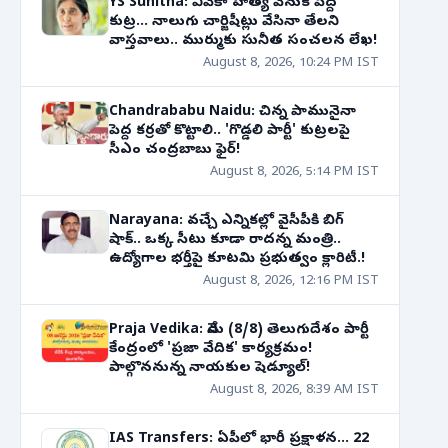
YS Sunitha: వివేకా హత్య వెనుక పెద్ద
కుట్ర... నాలుగు చార్జిషీట్లు వేసినా తేలని
వాస్తవాలు.. ముర్ముకు సునీత సంచలన లేఖ!
August 8, 2026, 10:24 PM IST
Chandrababu Naidu: చిన్న పామునైనా
పెద్ద కర్రతో కొట్టాలి.. 'గొడ్డలి పార్టీ' కుట్రలపై
సీఎం చంద్రబాబు ఫైర్!
August 8, 2026, 5:14 PM IST
Narayana: వచ్చే ఎన్నికల్లో వైసీపీకి బిగ్
షాక్.. ఒక్క సీటు కూడా రాదన్న మంత్రి..
ఉద్యోగాల భర్తీపై కూటమి ప్రభుత్వం క్లారిటీ.!
August 8, 2026, 12:16 PM IST
Praja Vedika: నేడు (8/8) తెలుగుదేశం పార్టీ
కేంద్రంలో 'ప్రజా వేదిక' కార్యక్రమం!
పాల్గొననున్న నాయకుల షెడ్యూల్!
August 8, 2026, 8:39 AM IST
IAS Transfers: ఏపీలో భారీ ప్రక్షాళన... 22