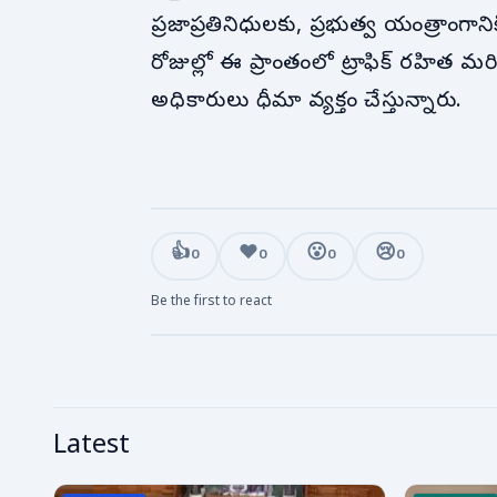
ప్రజాప్రతినిధులకు, ప్రభుత్వ యంత్రాంగాన
రోజుల్లో ఈ ప్రాంతంలో ట్రాఫిక్ రహిత
అధికారులు ధీమా వ్యక్తం చేస్తున్నారు.
👍
❤️
😮
😢
0
0
0
0
Be the first to react
Latest