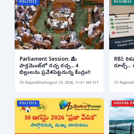
POLITICS
BUSINESS
Parliament Session: నేడు
RBI: రికవ
పార్లమెంట్‌లో రచ్చ రచ్చ... 4
రూల్స్... 
బిల్లులను ప్రవేశపెట్టనున్న కేంద్రం!!
Ch Rajasekhar
August 10, 2026, 11:31 AM IST
Ch Rajasek
POLITICS
ANDHRA P