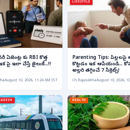
LIFESTYLE
రీ ఏజెంట్ల కు RBI కొత్త
Parenting Tips: పిల్లలప
ఇక పై ఇలా చేస్తే జైలుకే...!!
కొట్టడం ఇక ఆపేయండి... కో
అల్లరి తగ్గించే 7 సీక్రెట్స్!
har
August 10, 2026, 11:24 AM IST
Ch Rajasekhar
August 10, 2026, 1
RADESH
HEALTH