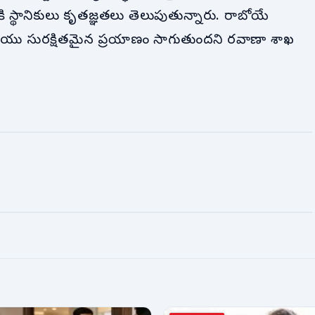
ికి స్థానికులు కృతజ్ఞతలు తెలుపుతున్నారు. రాబోయే
 మరియు సురక్షితమైన ప్రయాణం సాగుతుందని రవాణా శాఖ