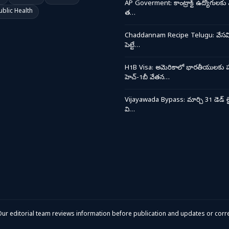
AP Goverment: కాంట్రాక్ట్ ఉద్యోగులకు 
ublic Health
త…
Chaddannam Recipe Telugu: వేసవి త
పెట్టే…
H1B Visa: అమెరికాలో భారతీయులకు ప
హెచ్-1బీ వేతన…
Vijayawada Bypass: మార్చి 31 డెడ్ లై
వి…
ur editorial team reviews information before publication and updates or corre