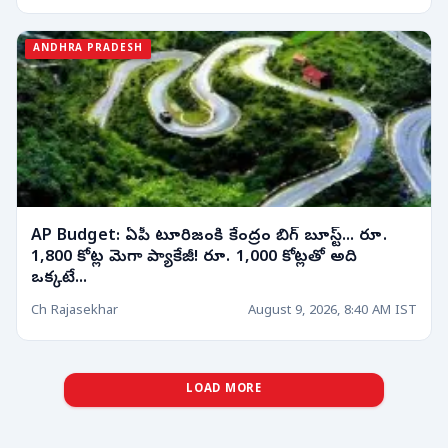
ANDHRA PRADESH
AP Budget: ఏపీ టూరిజంకి కేంద్రం బిగ్ బూస్ట్... రూ.
1,800 కోట్ల మెగా ప్యాకేజీ! రూ. 1,000 కోట్లతో అది
ఒక్కటే...
Ch Rajasekhar
August 9, 2026, 8:40 AM IST
LOAD MORE