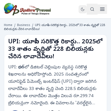
Home
/
Business
/
UPI: యూపీఐ సరికొత్త రికార్డు.. 2025లో 33 శాతం వృద్ధితో 228
బిలియన్లకు చేరిన లావాదేవీలు!
UPI: యూపీఐ సరికొత్త రికార్డు.. 2025లో
33 శాతం వృద్ధితో 228 బిలియన్లకు
చేరిన లావాదేవీలు!
UPI: భారత్‌లో డిజిటల్ చెల్లింపుల వ్యవస్థ సరికొత్త
శిఖరాలను అధిరోహిస్తోంది. 2025 సంవత్సరంలో
యూనిఫైడ్ పేమెంట్స్ ఇంటర్‌ఫేస్ (UPI) ద్వారా జరిగిన
లావాదేవీలు 33 శాతం వృద్ధి చెంది 228.5 బిలియన్లకు
చేరాయి. ఈ లావాదేవీల మొత్తం విలువ రూ.299.74
ట్రిలియన్లుగా నమోదైంది. ఈ వివరాలను 'వరల్డ్‌లైన…