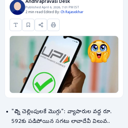
Andhrapravasi Desk
Published April 6, 2026, 7:01 PM IST
2 min read
·
Edited By:
Ch Rajasekhar
"చిన్న చెల్లింపులకే మొగ్గు": వ్యాపారుల వద్ద రూ.
592కు పడిపోయిన సగటు లావాదేవీ విలువ..