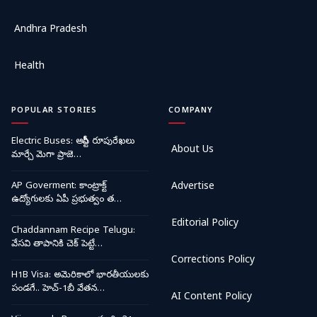
Andhra Pradesh
Health
POPULAR STORIES
COMPANY
Electric Buses: ఆర్టీసీ రూపురేఖలు
About Us
మార్చే మెగా ప్రాజె…
AP Goverment: కాంట్రాక్ట్
Advertise
ఉద్యోగులకు ఏపీ ప్రభుత్వం త…
Editorial Policy
Chaddannam Recipe Telugu:
వేసవి తాపానికి చెక్ పెట్టే…
Corrections Policy
H1B Visa: అమెరికాలో భారతీయులకు
పండగే.. హెచ్-1బీ వేతన…
AI Content Policy