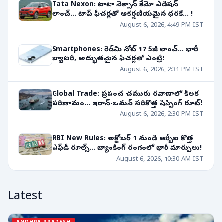
Tata Nexon: టాటా నెక్సాన్ కేమో ఎడిషన్
లాంచ్... టాప్ ఫీచర్లతో ఆకర్షణీయమైన ధరకే... !
August 6, 2026, 4:49 PM IST
Smartphones: రెడ్‌మి నోట్ 17 5జీ లాంచ్... భారీ
బ్యాటరీ, అద్భుతమైన ఫీచర్లతో ఎంట్రీ!
August 6, 2026, 2:31 PM IST
Global Trade: ప్రపంచ చమురు రవాణాలో కీలక
పరిణామం... ఇరాన్-ఒమన్ సరికొత్త షిప్పింగ్ రూట్!
August 6, 2026, 2:30 PM IST
RBI New Rules: అక్టోబర్ 1 నుండి ఆర్బీఐ కొత్త
ఎఫ్‌డీ రూల్స్... బ్యాంకింగ్ రంగంలో భారీ మార్పులు!
August 6, 2026, 10:30 AM IST
Latest