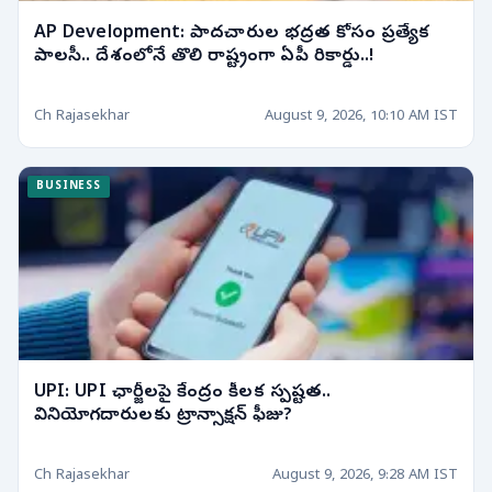
AP Development: పాదచారుల భద్రత కోసం ప్రత్యేక
పాలసీ.. దేశంలోనే తొలి రాష్ట్రంగా ఏపీ రికార్డు..!
Ch Rajasekhar
August 9, 2026, 10:10 AM IST
BUSINESS
UPI: UPI ఛార్జీలపై కేంద్రం కీలక స్పష్టత..
వినియోగదారులకు ట్రాన్సాక్షన్ ఫీజు?
Ch Rajasekhar
August 9, 2026, 9:28 AM IST