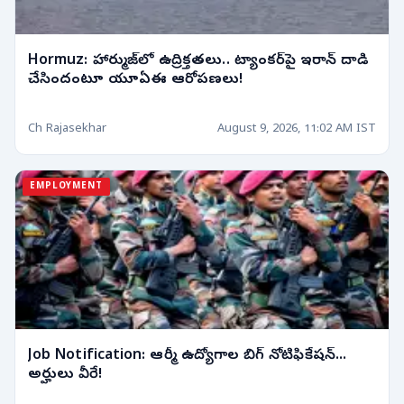
Hormuz: హార్ముజ్‌లో ఉద్రిక్తతలు.. ట్యాంకర్‌పై ఇరాన్ దాడి
చేసిందంటూ యూఏఈ ఆరోపణలు!
Ch Rajasekhar
August 9, 2026, 11:02 AM IST
EMPLOYMENT
Job Notification: ఆర్మీ ఉద్యోగాల బిగ్ నోటిఫికేషన్...
అర్హులు వీరే!