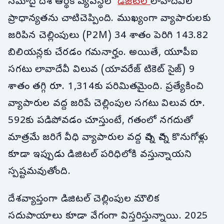
నమోదై దేశ ఆర్థిక వ్యవస్థలో
డిజిటల్
లావాదేవీల
ప్రాధాన్యతను చాటిచెప్పింది. ముఖ్యంగా వ్యాపారులకు
జరిపిన చెల్లింపులు (P2M) 34 శాతం పెరిగి 143.82
బిలియన్లకు చేరడం గమనార్హం. అయితే, యూపీఐ
సగటు లావాదేవీ విలువ (యావరేజ్ టికెట్ సైజ్) 9
శాతం తగ్గి రూ. 1,314కు పరిమితమైంది. ప్రత్యేకించి
వ్యాపారుల వద్ద జరిపే చెల్లింపుల సగటు విలువ రూ.
592కు పడిపోవడం చూస్తుంటే, గతంలో నగదుతో
మాత్రమే జరిగే వీధి వ్యాపారుల వద్ద చిన్న చిన్న కొనుగోళ్లు
కూడా ఇప్పుడు డిజిటల్ పరిధిలోకి వస్తున్నాయని
స్పష్టమవుతోంది.
దేశవ్యాప్తంగా డిజిటల్ చెల్లింపుల మౌలిక
సదుపాయాలు కూడా వేగంగా విస్తరిస్తున్నాయి. 2025