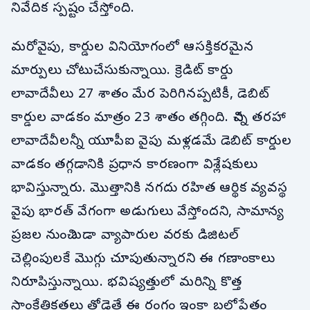
నివేదిక స్పష్టం చేస్తోంది.
మరోవైపు, కార్డుల వినియోగంలో ఆసక్తికరమైన
మార్పులు చోటుచేసుకున్నాయి. క్రెడిట్ కార్డు
లావాదేవీలు 27 శాతం మేర పెరిగినప్పటికీ, డెబిట్
కార్డుల వాడకం మాత్రం 23 శాతం తగ్గింది. చిన్న తరహా
లావాదేవీలన్నీ యూపీఐ వైపు మళ్లడమే డెబిట్ కార్డుల
వాడకం తగ్గడానికి ప్రధాన కారణంగా విశ్లేషకులు
భావిస్తున్నారు. మొత్తానికి నగదు రహిత ఆర్థిక వ్యవస్థ
వైపు భారత్ వేగంగా అడుగులు వేస్తోందని, సామాన్య
ప్రజల నుంచి బడా వ్యాపారుల వరకు డిజిటల్
చెల్లింపులకే మొగ్గు చూపుతున్నారని ఈ గణాంకాలు
నిరూపిస్తున్నాయి. భవిష్యత్తులో మరిన్ని కొత్త
సాంకేతికతలు తోడైతే ఈ రంగం ఇంకా బలోపేతం