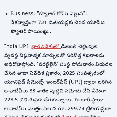
Business: "క్యూఆర్ కోడ్‌ల వెల్లువ":
దేశవ్యాప్తంగా 731 మిలియన్లకు చేరిన యూపీఐ
క్యూఆర్ పాయింట్లు..
India UPI:
భారతదేశంలో
డిజిటల్ చెల్లింపుల
వ్యవస్థ విప్లవాత్మక మార్పులతో సరికొత్త శిఖరాలను
అధిరోహిస్తోంది. 'వరల్డ్‌లైన్' సంస్థ సోమవారం విడుదల
చేసిన తాజా నివేదిక ప్రకారం, 2025 సంవత్సరంలో
యూనిఫైడ్ పేమెంట్స్ ఇంటర్‌ఫేస్ (UPI) ద్వారా జరిగిన
లావాదేవీలు 33 శాతం వృద్ధిని నమోదు చేసి ఏకంగా
228.5 బిలియన్లకు చేరుకున్నాయి. ఈ భారీ స్థాయి
లావాదేవీల మొత్తం విలువ రూ. 299.74 ట్రిలియన్లుగా