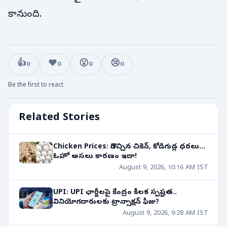
కానుంది.
👍
❤️
😮
😢
0
0
0
0
Be the first to react
Related Stories
Chicken Prices: దిగొచ్చిన చికెన్, కోడిగుడ్ల ధరలు...
ఓహో అసలు కారణం ఇదా!
August 9, 2026, 10:16 AM IST
UPI: UPI ఛార్జీలపై కేంద్రం కీలక స్పష్టత..
వినియోగదారులకు ట్రాన్సాక్షన్ ఫీజు?
August 9, 2026, 9:28 AM IST