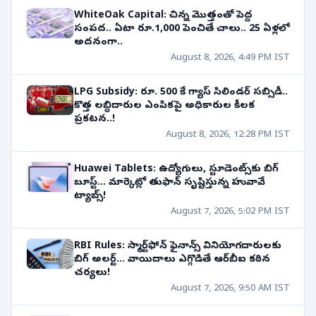
WhiteOak Capital: చిన్న మొత్తంతో పెద్ద
సంపద.. ఏటా రూ.1,000 పెంచితే చాలు.. 25 ఏళ్లలో
అదనంగా..
August 8, 2026, 4:49 PM IST
LPG Subsidy: రూ. 500 కే గ్యాస్ సిలిండర్ సబ్సిడీ..
కొత్త లబ్ధిదారుల ఎంపికపై అధికారుల కీలక
ప్రకటన..!
August 8, 2026, 12:28 PM IST
Huawei Tablets: ఉద్యోగులు, స్టూడెంట్స్‌కు బిగ్
బూస్ట్... మార్కెట్లో తుఫాన్ సృష్టిస్తున్న హువావే
ట్యాబ్స్!
August 7, 2026, 5:02 PM IST
RBI Rules: స్మార్ట్‌ఫోన్ ఫైనాన్స్ వినియోగదారులకు
బిగ్ అలర్ట్... వాయిదాలు ఎగ్గొడితే ఆర్‌బీఐ కఠిన
చర్యలు!
August 7, 2026, 9:50 AM IST