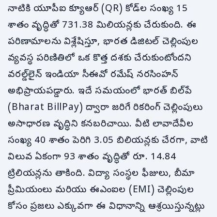
నాటికి యూపీఐ క్యూఆర్ (QR) కోడ్‌ల సంఖ్య 15
శాతం వృద్ధితో 731.38 మిలియన్లకు చేరుకుంది. ఈ
పరిణామాలను విశ్లేషిస్తూ, భారత డిజిటల్ చెల్లింపుల
వ్యవస్థ పరిణితిలో ఒక కొత్త దశకు చేరుకుంటోందని
వరల్డ్‌లైన్ ఇండియా సీఈవో రమేష్ నరసింహన్
అభిప్రాయపడ్డారు. ఇదే సమయంలో భారత్ బిల్‌పే
(Bharat BillPay) ద్వారా జరిగే రికరింగ్ చెల్లింపులు
అసాధారణ వృద్ధిని కనబరిచాయి. వీటి లావాదేవీల
సంఖ్య 40 శాతం పెరిగి 3.05 బిలియన్లకు చేరగా, వాటి
విలువ ఏకంగా 93 శాతం వృద్ధితో రూ. 14.84
ట్రిలియన్లను తాకింది. విద్యా సంస్థల ఫీజులు, బీమా
ప్రీమియంలు మరియు ఈఎంఐల (EMI) చెల్లింపుల
కోసం ప్రజలు ఎక్కువగా ఈ విధానాన్ని ఆశ్రయిస్తున్నట్లు